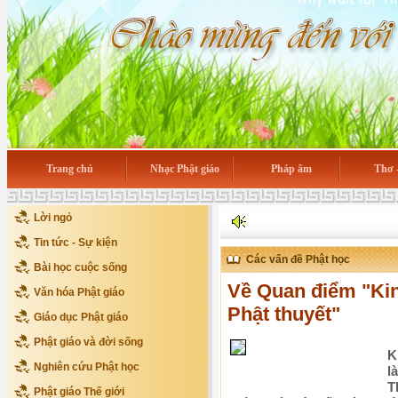
Trang chủ
Nhạc Phật giáo
Pháp âm
Thơ 
Lời ngỏ
Tin tức - Sự kiện
Các vấn đề Phật học
Bài học cuộc sống
Về Quan điểm "Kin
Văn hóa Phật giáo
Phật thuyết"
Giáo dục Phật giáo
Phật giáo và đời sống
K
Nghiên cứu Phật học
la
Th
Phật giáo Thế giới