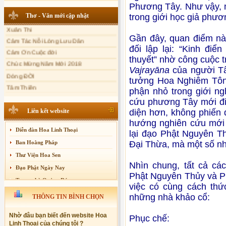
Phương Tây. Như vậy, mă
Sự thương-ghét của con người
Thơ - Văn mới cập nhật
trong giới học giả phư
Mối lo của con người
Xuân Thi
Cải đạo: Nguyên nhân & giải pháp
Cảm Tác Nỗi Lòng Lưu Dân
Gần đây, quan điểm này
Cảm Ơn Cuộc đời
Nỗi lòng của các bệnh nhân nghèo
đối lập lại: “Kinh điể
Chúc Mừng Năm Mới 2018
thuyết” nhờ công cuộc 
An Giang: Tịnh thất Quy Nguyên
phát quà từ thiện tại xã Cư Yang
Vajrayāna
của người Tâ
Dòng ĐỜI
Tịnh xá Ngọc Đăng khai giảng Thiền
tưởng Hoa Nghiêm Tông ở
Tâm Thiền
dành cho Người bận rộn
phận nhỏ trong giới n
Chuông Ngân
cứu phương Tây mới đi 
Kính mừng Phật Đản
Liên kết website
diện hơn, không phiến 
Anh không chết đâu em
hướng nghiên cứu mới nh
Kiếp này
Diễn đàn Hoa Linh Thoại
lại đạo Phật Nguyên Thu
Ban Hoằng Pháp
Đại Thừa, mà một số n
Thư Viện Hoa Sen
Nhìn chung, tất cả ca
Đạo Phật Ngày Nay
Phật Nguyên Thủy và Ph
Trang nhà Quảng Đức
việc có cùng cách thứ
Báo Giác Ngộ
những nhà khảo cổ:
THÔNG TIN BÌNH CHỌN
Vesak 2014
Nhờ đâu bạn biết đến website Hoa
Phục chế:
Linh Thoại của chúng tôi ?