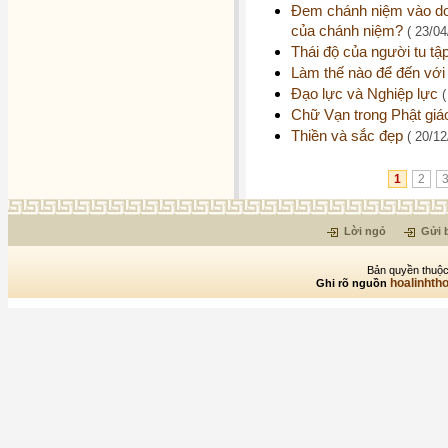
Đem chánh niệm vào doa
của chánh niệm?
( 23/04
Thái độ của người tu tậ
Làm thế nào để đến vớ
Đạo lực và Nghiệp lực
(
Chữ Vạn trong Phật gi
Thiền và sắc đẹp
( 20/12
1
2
Lời ngỏ
Gửi b
Bản quyền thuộc
hoalinhth
Ghi rõ nguồn