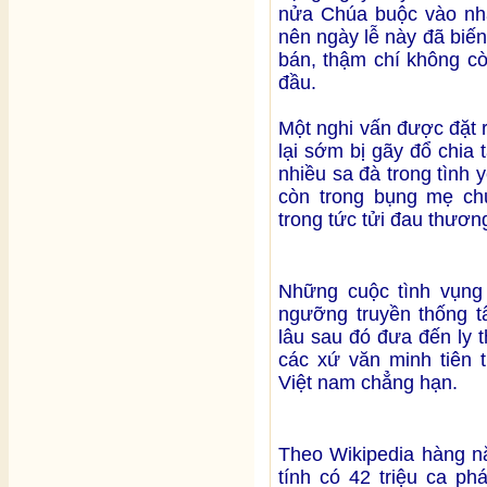
nửa Chúa buộc vào nhà
nên ngày lễ này đã biến
bán, thậm chí không c
đầu.
Một nghi vấn được đặt r
lại sớm bị gãy đổ chia 
nhiều sa đà trong tình 
còn trong bụng mẹ chư
trong tức tửi đau thươ
Những cuộc tình vụng 
ngưỡng truyền thống t
lâu sau đó đưa đến ly t
các xứ văn minh tiên 
Việt nam chẳng hạn.
Theo Wikipedia hàng nă
tính có 42 triệu ca ph