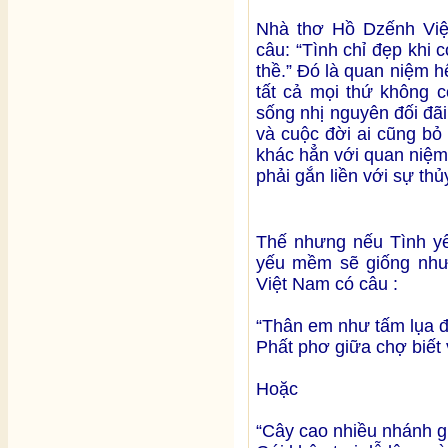
Nhà thơ Hồ Dzếnh Việ
câu: “Tình chỉ đẹp khi 
thề.” Đó là quan niệm h
tất cả mọi thứ không c
sống nhị nguyên đối đã
và cuộc đời ai cũng bỏ
khác hẳn với quan niệm 
phải gắn liền với sự th
Thế nhưng nếu Tình yêu
yếu mềm sẽ giống như
Việt Nam có câu :
“Thân em như tấm lụa đ
Phất phơ giữa chợ biết 
Hoặc
“Cây cao nhiều nhánh gi