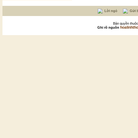
Lời ngỏ
Gửi b
Bản quyền thuộc
hoalinhth
Ghi rõ nguồn