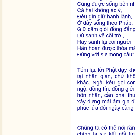
Cũng được sống bên n
Cả hai không ác ý,
Đều gìn giữ hạnh lành,
Ở đây sống theo Pháp,
Giữ cấm giới đồng đẳng
Dù sanh về cõi trời,
Hay sanh lại cõi người
Hân hoan được thỏa m
Đúng với sự mong cầu”
Tóm lại, lời Phật dạy k
tại nhân gian, chứ kh
khác. Ngài kêu gọi co
ngộ: đồng tín, đồng giới
hôn nhân, cần phải th
xây dựng mái ấm gia đ
phúc lứa đôi ngày càng
Chúng ta có thể nói rằ
chính là sự kết nối t