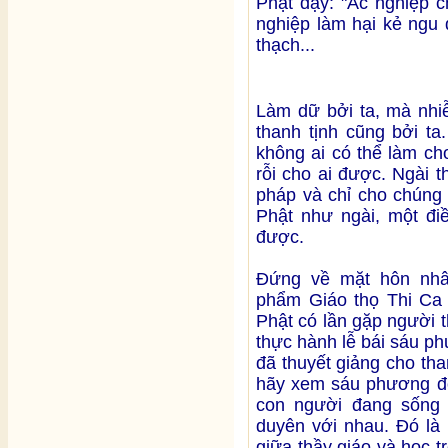
Phật dạy: "Ác nghiệp c
nghiệp làm hại kẻ ngu
thạch...
Làm dữ bởi ta, mà nhiễ
thanh tịnh cũng bởi ta
không ai có thể làm ch
rỗi cho ai được. Ngài 
pháp và chỉ cho chúng 
Phật như ngài, một đi
được.
Đứng về mặt hôn nhâ
phẩm Giáo thọ Thi Ca 
Phật có lần gặp người 
thực hành lễ bái sáu p
đã thuyết giảng cho tha
hãy xem sáu phương đó
con người đang sống 
duyên với nhau. Đó là
giữa thầy giáo và học t