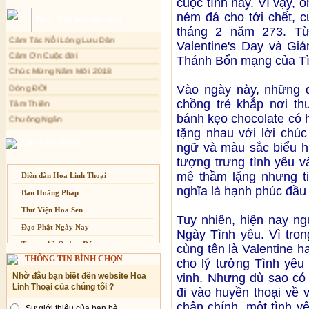
cuộc tình này. Vì vậy, 
Xuân Thi
Sự thương-ghét của con người
ném đá cho tới chết, 
Thơ - Văn mới cập nhật
Cảm Tác Nỗi Lòng Lưu Dân
Mối lo của con người
tháng 2 năm 273. Từ
Cảm Ơn Cuộc đời
Valentine's Day và Gi
Cải đạo: Nguyên nhân & giải pháp
Chúc Mừng Năm Mới 2018
Thánh Bổn mạng của Tì
Nỗi lòng của các bệnh nhân nghèo
Dòng ĐỜI
An Giang: Tịnh thất Quy Nguyên
Tâm Thiền
phát quà từ thiện tại xã Cư Yang
Vào ngày này, những 
chồng trẻ khắp nơi th
Chuông Ngân
Tịnh xá Ngọc Đăng khai giảng Thiền
dành cho Người bận rộn
bánh kẹo chocolate có 
Kính mừng Phật Đản
tặng nhau với lời chú
Anh không chết đâu em
Liên kết website
ngữ và màu sắc biểu hi
Kiếp này
tượng trưng tình yêu v
mê thầm lặng nhưng ti
Diễn đàn Hoa Linh Thoại
nghĩa là hạnh phúc đầu 
Ban Hoằng Pháp
Thư Viện Hoa Sen
Tuy nhiên, hiện nay ng
Đạo Phật Ngày Nay
Ngày Tình yêu. Vì tron
Trang nhà Quảng Đức
cùng tên là Valentine h
THÔNG TIN BÌNH CHỌN
cho lý tưởng Tình yêu 
Báo Giác Ngộ
vinh. Nhưng dù sao có
Nhờ đâu bạn biết đến website Hoa
Vesak 2014
Linh Thoại của chúng tôi ?
đi vào huyền thoại về v
chân chính, một tình y
Sự giới thiệu của bạn bè