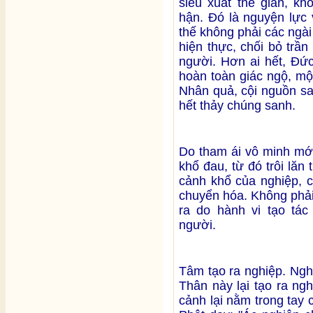
siêu xuất thế gian, kh
hận. Đó là nguyện lực
thế không phải các ngà
hiện thực, chối bỏ trầ
người. Hơn ai hết, Đức
hoàn toàn giác ngộ, mộ
Nhân quả, cội nguồn sa
hết thảy chúng sanh.
Do tham ái vô minh mớ
khổ đau, từ đó trôi lăn 
cảnh khổ của nghiệp, 
chuyển hóa. Không phải
ra do hành vi tạo tác
người.
Tâm tạo ra nghiệp. Ngh
Thân này lại tạo ra ng
cảnh lại nằm trong tay 