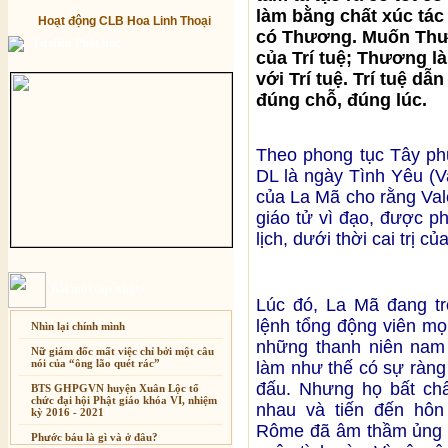
làm bằng chất xúc tác
Hoạt động CLB Hoa Linh Thoại
có Thương. Muốn Thươn
Từ điển Phật học
của Trí tuệ; Thương là
với Trí tuệ. Trí tuệ d
đúng chỗ, đúng lúc.
Theo phong tục Tây ph
DL là ngày Tình Yêu (V
của La Mã cho rằng Vale
giáo tử vì đạo, được p
lịch, dưới thời cai trị 
Bài mới cập nhật
Lúc đó, La Mã đang tr
lệnh tổng động viên mọ
Nhìn lại chính mình
những thanh niên nam 
Nữ giám đốc mất việc chỉ bởi một câu
nói của “ông lão quét rác”
làm như thế có sự ràng
đấu. Nhưng họ bất chấ
BTS GHPGVN huyện Xuân Lộc tổ
chức đại hội Phật giáo khóa VI, nhiệm
nhau và tiến đến hôn
kỳ 2016 - 2021
Rôme đã âm thầm ủng h
Phước báu là gì và ở đâu?