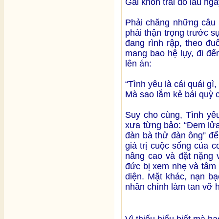
Gái khôn trai dỗ lâu ngà
Phải chăng những câu 
phải thận trọng trước 
đang rình rập, theo đu
mang bao hệ lụy, đi đến
lên án:
“Tình yêu là cái quái gì,
Mà sao lắm kẻ bái quỳ c
Suy cho cùng, Tình yê
xưa từng bảo: “Đem lử
đàn bà thử đàn ông” để
giá trị cuộc sống của c
nâng cao và đặt nặng về
đức bị xem nhẹ và tâm 
diện. Mặt khác, nạn bạ
nhân chính làm tan vỡ 