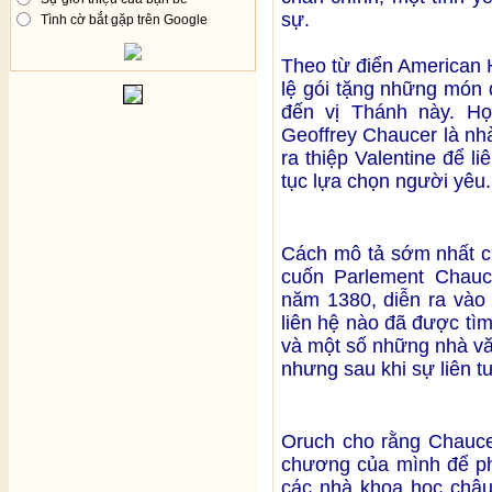
sự.
Tình cờ bắt gặp trên Google
Theo từ điển American H
lệ gói tặng những món q
đến vị Thánh này. Họ
Geoffrey Chaucer là nh
ra thiệp Valentine để l
tục lựa chọn người yêu
Cách mô tả sớm nhất củ
cuốn Parlement Chauc
năm 1380, diễn ra vào
liên hệ nào đã được tì
và một số những nhà vă
nhưng sau khi sự liên t
Oruch cho rằng Chaucer
chương của mình để ph
các nhà khoa học châu