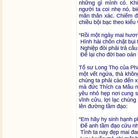
những gì mình có. Khi 
người ta coi nhẹ nó, bi
mãn thân xác. Chiếm đ
chiều bội bạc theo kiểu
“Rồi một ngày mai hươn
Hình hài chôn chặt bụi t
Nghiệp đòi phải trả câu
Để lại cho đời bao oán 
Tổ sư Long Thọ của Phậ
một vết ngứa, thà khôn
chúng ta phải cào đến x
mà đức Thích ca Mâu ni 
yêu nhỏ hẹp nơi cung s
vĩnh cửu, lợi lạc chúng
lên đường tầm đạo:
“Em hãy hy sinh hạnh p
Để anh tầm đạo cứu nh
Tình ta nay đẹp mai đa