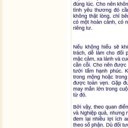
đúng lúc. Cho nên khôn
tình yêu thương đó cần
không thật lòng, chỉ b
có một hoàn cảnh, có 
riêng tư.
Nếu không hiểu sẽ khô
trách, dễ làm cho đối
mặc cảm, xa lánh và cuộ
cằn cỗi. Cho nên được 
tưới tẩm hạnh phúc. K
trong mộng hoặc trong 
được toàn vẹn. Gặp đư
may mắn lớn trong cuộc
từ đó.
Bởi vậy, theo quan điể
và Nghiệp quả, nhưng n
đem lại nhiều lợi ích 
theo số phận. Dù đối t