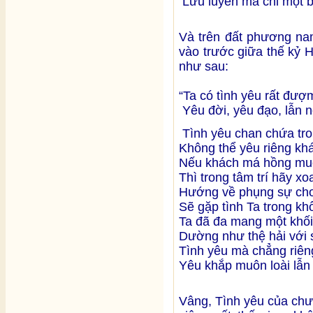
Lưu luyến mà chi một b
Và trên đất phương na
vào trước giữa thế kỷ 
như sau:
“Ta có tình yêu rất đượ
Yêu đời, yêu đạo, lẫn 
Tình yêu chan chứa tro
Không thể yêu riêng kh
Nếu khách má hồng mu
Thì trong tâm trí hãy xo
Hướng về phụng sự cho
Sẽ gặp tình Ta trong khố
Ta đã đa mang một khối 
Dường như thệ hải với 
Tình yêu mà chẳng riêng
Yêu khắp muôn loài lẫn 
Vâng, Tình yêu của chư 