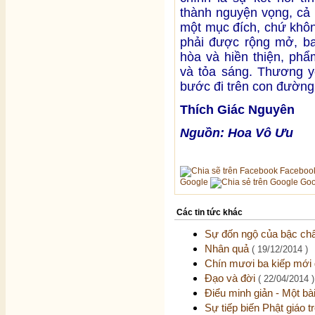
thành nguyện vọng, cả
một mục đích, chứ khôn
phải được rộng mở, ba
hòa và hiền thiện, ph
và tỏa sáng. Thương y
bước đi trên con đường 
Thích Giác Nguyên
Nguồn: Hoa Vô Ưu
Faceboo
Google
Goo
Các tin tức khác
Sự đốn ngộ của bậc châ
Nhân quả
( 19/12/2014 )
Chín mươi ba kiếp mới 
Đạo và đời
( 22/04/2014 )
Điểu minh giản - Một b
Sự tiếp biến Phật giáo