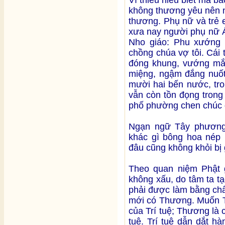
Vì thiếu hiểu biết mà ba
không thương yêu nên n
thương. Phụ nữ và trẻ em
xưa nay người phụ nữ Á
Nho giáo: Phu xướng 
chồng chúa vợ tôi. Cái
đóng khung, vướng mắc
miệng, ngậm đắng nuốt 
mười hai bến nước, tro
vẫn còn tồn đọng trong
phố phường chen chúc 
Ngạn ngữ Tây phương
khác gì bông hoa nép 
đâu cũng không khỏi bị 
Theo quan niệm Phật g
không xấu, do tâm ta tạ
phải được làm bằng chấ
mới có Thương. Muốn Th
của Trí tuệ; Thương là c
tuệ. Trí tuệ dẫn dắt h