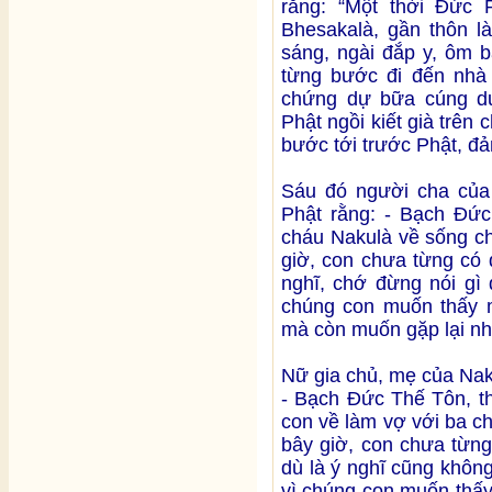
rằng: “Một thời Đức 
Bhesakalà, gần thôn l
sáng, ngài đắp y, ôm b
từng bước đi đến nhà 
chứng dự bữa cúng dư
Phật ngồi kiết già trên
bước tới trước Phật, đả
Sáu đó người cha của 
Phật rằng: - Bạch Đức
cháu Nakulà về sống ch
giờ, con chưa từng có 
nghĩ, chớ đừng nói gì 
chúng con muốn thấy m
mà còn muốn gặp lại nh
Nữ gia chủ, mẹ của Nak
- Bạch Đức Thế Tôn, th
con về làm vợ với ba ch
bây giờ, con chưa từn
dù là ý nghĩ cũng khôn
vì chúng con muốn thấy