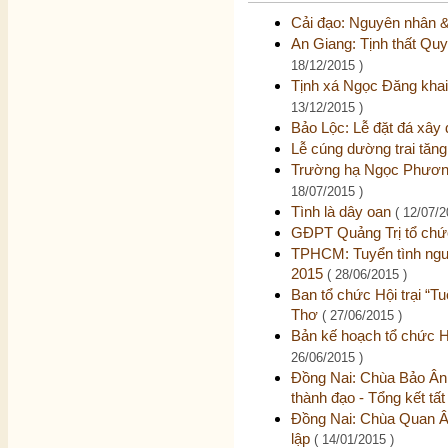
Cải đạo: Nguyên nhân &
An Giang: Tịnh thất Quy
18/12/2015 )
Tịnh xá Ngọc Đăng khai
13/12/2015 )
Bảo Lộc: Lễ đặt đá xây
Lễ cúng dường trai tăng
Trường hạ Ngọc Phương
18/07/2015 )
Tình là dây oan
( 12/07/2
GĐPT Quảng Trị tổ chức
TPHCM: Tuyển tình nguyệ
2015
( 28/06/2015 )
Ban tổ chức Hội trại “Tuổ
Thơ
( 27/06/2015 )
Bản kế hoạch tổ chức Hội
26/06/2015 )
Đồng Nai: Chùa Bảo Ân 
thành đạo - Tổng kết tất
Đồng Nai: Chùa Quan Âm
lập
( 14/01/2015 )