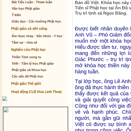
Bản đồ Việt. Khóa học này
Bài Tiểu Luận - Tham luận
Tiến sĩ Phật học tại Ấn Đ
Văn học Phật giáo
Trụ trì tịnh xá Ngọc Đăng.
Ý kiến
Giáo dục - Các trường Phật học
Được biết nhân duyên k
Phật giáo và đời sống
Anh Vũ – Phó Giám đốc
Ẩm thực chay - Sức khỏe - Y học
muốn mở một khóa học 
Tâm sự - chia sẻ
Hiểu được tâm tư, nguy
Nghiên cứu Phật học
mang đến những lợi íc
Thiền Tịnh song tu
Giác Phước – trụ trì 
Triết - Tâm lý học Phật giáo
mở khóa học thiền này 
Phật giáo và Khoa học
hàng tuần.
Các vấn đề Phật học
Tại lớp học, ông Lê Anh
Phật giáo Thế giới
ông đã thực hành thiền
Hoạt động CLB Hoa Linh Thoại
thấy được kết quả của
Từ điển Phật học
và giải quyết công việ
Cũng như đối với gia đ
vẻ và hạnh phúc. Ch
người, mà gần gũi nhấ
Việt có được sự bình 
như trong công việc. Ô