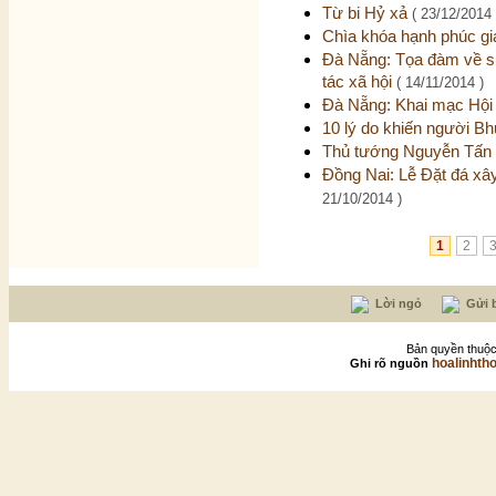
Từ bi Hỷ xả
( 23/12/2014 
Chìa khóa hạnh phúc gi
Đà Nẵng: Tọa đàm về sự
tác xã hội
( 14/11/2014 )
Đà Nẵng: Khai mạc Hộ
10 lý do khiến người Bh
Thủ tướng Nguyễn Tấn 
Đồng Nai: Lễ Đặt đá xâ
21/10/2014 )
1
2
Lời ngỏ
Gửi b
Bản quyền thuộc
hoalinhth
Ghi rõ nguồn