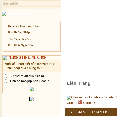
Dòng ĐỜI
dành cho Người bận rộn
Tâm Thiền
Chuông Ngân
Liên kết website
Kính mừng Phật Đản
Anh không chết đâu em
Diễn đàn Hoa Linh Thoại
Kiếp này
Ban Hoằng Pháp
Thư Viện Hoa Sen
Đạo Phật Ngày Nay
Trang nhà Quảng Đức
THÔNG TIN BÌNH CHỌN
Báo Giác Ngộ
Nhờ đâu bạn biết đến website Hoa
Vesak 2014
Linh Thoại của chúng tôi ?
Sự giới thiệu của bạn bè
Tình cờ bắt gặp trên Google
Liên Trang
Faceboo
Google
Google+
CÁC BÀI VIẾT PHẢN HỒI