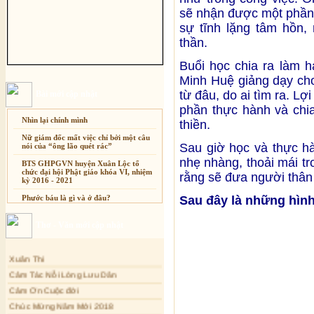
sẽ nhận được một phần q
sự tĩnh lặng tâm hồn,
thần.
Buổi học chia ra làm h
Minh Huệ giảng dạy ch
từ đâu, do ai tìm ra. Lợi
Bài mới cập nhật
phần thực hành và chia
Nhìn lại chính mình
thiền.
Nữ giám đốc mất việc chỉ bởi một câu
Sau giờ học và thực h
nói của “ông lão quét rác”
nhẹ nhàng, thoải mái t
BTS GHPGVN huyện Xuân Lộc tổ
chức đại hội Phật giáo khóa VI, nhiệm
rằng sẽ đưa người thân
kỳ 2016 - 2021
Phước báu là gì và ở đâu?
Sau đây là những hình
Sự thương-ghét của con người
Thơ - Văn mới cập nhật
Mối lo của con người
Cải đạo: Nguyên nhân & giải pháp
Xuân Thi
Cảm Tác Nỗi Lòng Lưu Dân
Nỗi lòng của các bệnh nhân nghèo
Cảm Ơn Cuộc đời
An Giang: Tịnh thất Quy Nguyên
phát quà từ thiện tại xã Cư Yang
Chúc Mừng Năm Mới 2018
Tịnh xá Ngọc Đăng khai giảng Thiền