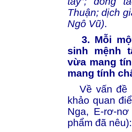
tay”; đồng t
Thuận; dịch g
Ngô Vũ)
.
3. Mỗi một 
sinh mệnh t
vừa mang tín
mang tính chấ
Về vấn đề n
khảo quan đi
Nga, E-rơ-nơ
phẩm đã nêu):