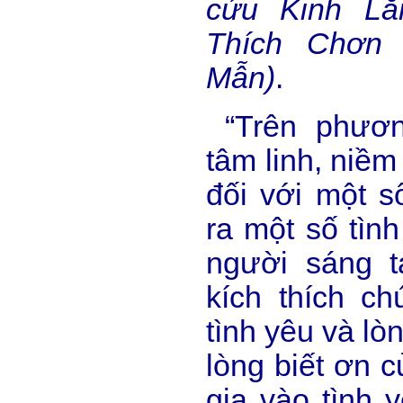
cứu Kinh Lăn
Thích Chơn 
Mẫn)
.
“Trên phươn
tâm linh, niềm
đối với một s
ra một số tình
người sáng t
kích thích c
tình yêu và lòn
lòng biết ơn 
gia vào tình