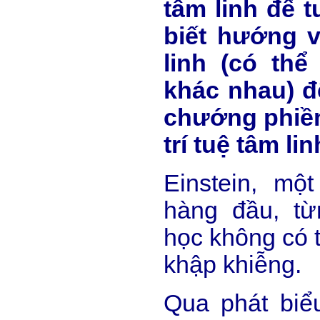
tâm linh để t
biết hướng 
linh (có thể
khác nhau) đ
chướng phiền
trí tuệ tâm lin
Einstein, mộ
hàng đầu, từ
học không có t
khập khiễng.
Qua phát biể