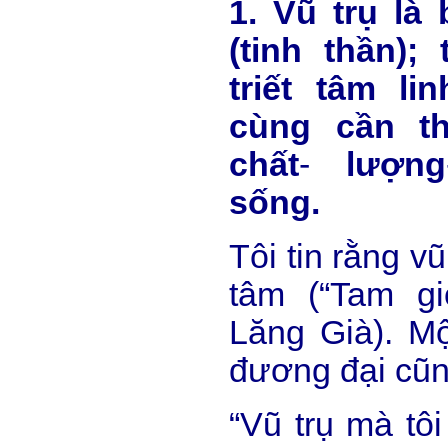
1. Vũ trụ là
(tinh thần);
triết tâm li
cùng cần th
chất
-
lượng
sống.
Tôi tin rằng vũ
tâm (“Tam gi
Lăng Già). M
đương đại cũn
“Vũ trụ mà tô