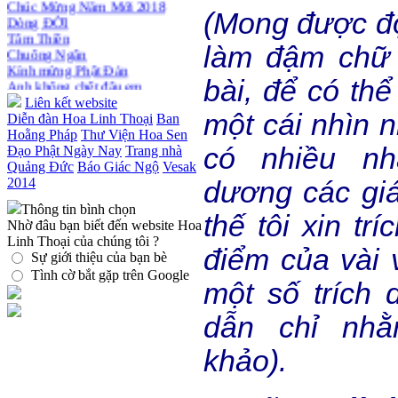
Dòng ĐỜI
Thiền dành cho Người bận rộn
(Mong được độ
Tâm Thiền
Chuông Ngân
làm đậm chữ 
Kính mừng Phật Đản
Anh không chết đâu em
Kiếp này
bài, để có th
Liên kết website
một cái nhìn 
Diễn đàn Hoa Linh Thoại
Ban
Hoằng Pháp
Thư Viện Hoa Sen
có nhiều nh
Đạo Phật Ngày Nay
Trang nhà
Quảng Đức
Báo Giác Ngộ
Vesak
2014
dương các giá 
Thông tin bình chọn
thế tôi xin tr
Nhờ đâu bạn biết đến website Hoa
Linh Thoại của chúng tôi ?
điểm của vài v
Sự giới thiệu của bạn bè
Tình cờ bắt gặp trên Google
một số trích 
dẫn chỉ nh
khảo).