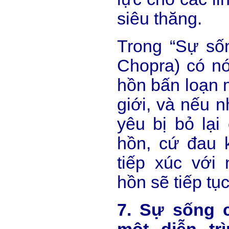
siêu thăng.
Trong “Sự sốn
Chopra) có nó
hồn bấn loạn m
giới, và nếu 
yêu bị bỏ lại
hồn, cứ đau k
tiếp xúc với 
hồn sẽ tiếp tụ
7. Sự sống 