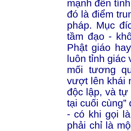
mạnh đến tính 
đó là điểm tru
pháp. Mục đí
tầm đạo - kh
Phật giáo hay
luôn tỉnh giác
mối tương q
vượt lên khái 
độc lập, và tự
tại cuối cùng”
- có khi gọi l
phải chỉ là một