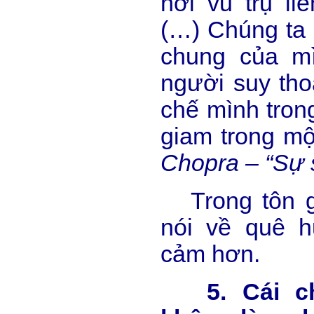
nơi vũ trụ li
(…) Chúng ta
chung của mì
người suy tho
chế mình tron
giam trong mộ
Chopra – “Sự s
Trong tôn gi
nói về quê h
cảm hơn.
5. Cái chế