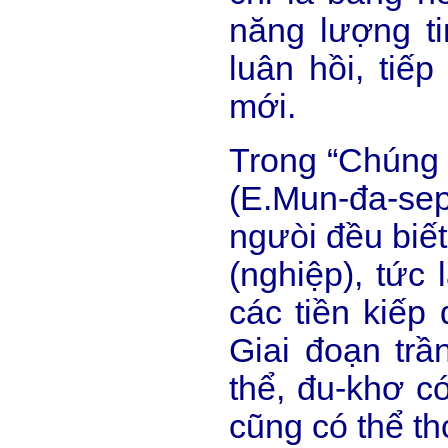
năng lượng tin
luân hồi, tiếp
mới.
Trong “Chúng t
(E.Mun-đa-sep
ngưòi đều biết
(nghiệp), tức 
các tiền kiếp 
Giai đoạn trần
thể, đu-khơ c
cũng có thể th