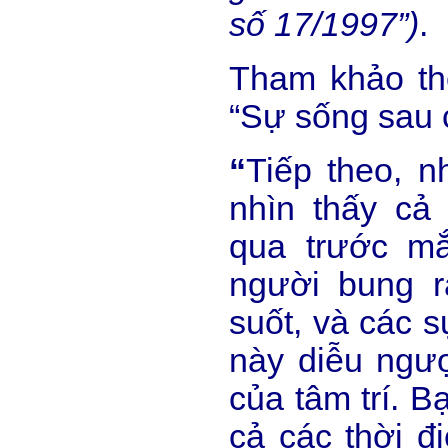
số 17/1997”)
.
Tham khảo th
“Sự sống sau c
“
Tiếp theo, n
nhìn thấy cả 
qua trước mắ
người bung r
suốt, và các s
này diễu ngư
của tâm trí. B
cả các thời đi