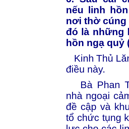
nếu linh hồ
nơi thờ cúng
đó là những 
hồn ngạ quỷ (
Kinh Thủ Lăn
điều này.
Bà Phan Thị
nhà ngoại cảm
đề cập và kh
tổ chức tụng k
lực cho các li