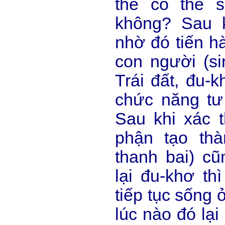
thể có thể s
không? Sau 
nhờ đó tiến hà
con người (si
Trái đất, đu-k
chức năng tư
Sau khi xác t
phận tạo thà
thanh bai) cũ
lại đu-khơ th
tiếp tục sống ở
lúc nào đó lại