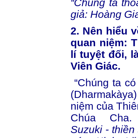
“Chúng ta thoá
giả: Hoàng Gi
2. Nên hiểu 
quan niệm: 
lí tuyệt đối, 
Viên Giác.
“Chúng ta có
(Dharmakàya
niệm của Thiê
Chúa Cha
Suzuki - thiền