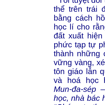
“Tôi tuyệt đối
thể trên trái
bằng cách hồ
học lí cho rằn
đất xuất hiệ
phức tạp tự p
thành những 
vững vàng, xé
tôn giáo lẫn q
và hoá học 
Mun-đa-sép –
học, nhà bác h