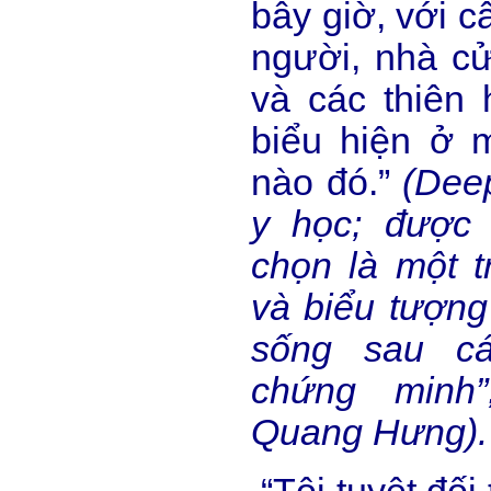
bây giờ, với c
người, nhà cử
và các thiên 
biểu hiện ở m
nào đó.”
(Deep
y học; được 
chọn là một 
và biểu tượng
sống sau cá
chứng minh”
Quang Hưng).