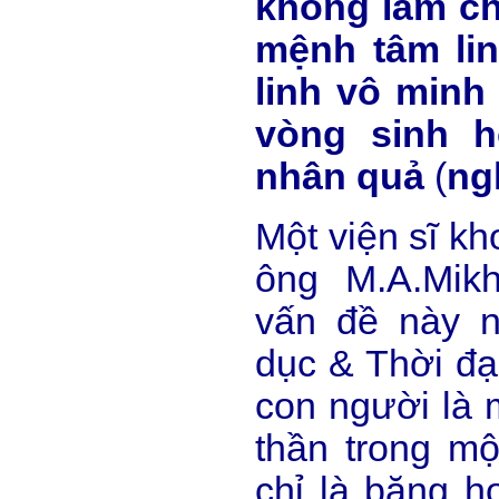
không làm c
mệnh tâm li
linh vô minh 
vòng sinh h
nhân quả
(
ng
Một viện sĩ kh
ông M.A.Mikh
vấn đề này 
dục & Thời đạ
con người là 
thần trong mộ
chỉ là băng ho