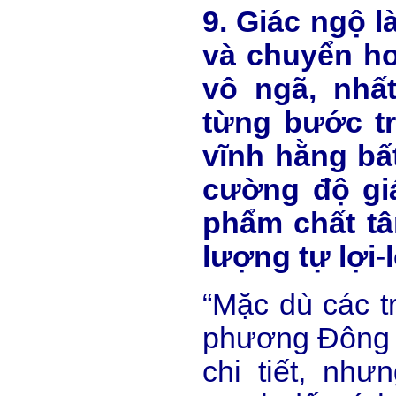
9. Giác ngộ là
và chuyển ho
vô ngã, nhất
từng bước t
vĩnh hằng bất
cường độ gi
phẩm chất t
lượng tự lợi
-
“Mặc dù các t
phương Đông 
chi tiết, như