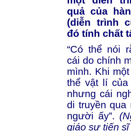
một diễn tr
quả của hàn
(diễn trình 
đó tính chất t
“Có thể nói r
cái do chính m
mình. Khi một 
thể vật lí của
nhưng cái ngh
di truyền qua
người ấy”.
(N
giáo sư tiến sĩ