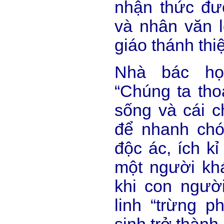
nhận thức được
và nhân văn l
giáo thánh thi
Nhà bác họ
“Chúng ta thoá
sống và cái ch
để nhanh chó
độc ác, ích k
một người khá
khi con người
linh “trừng ph