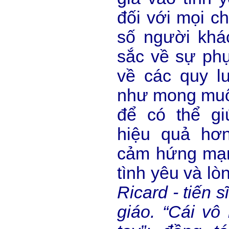
đối với mọi c
số người khác
sắc về sự phụ
về các quy l
như mong muố
để có thể g
hiệu quả hơ
cảm hứng mạn
tình yêu và lò
Ricard - tiến s
giáo. “Cái vô