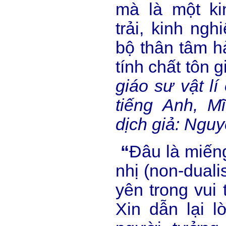
mà là một k
trải, kinh ng
bộ thân tâm hà
tính chất tôn g
giáo sư vật lí
tiếng Anh, Mĩ
dịch giả: Ngu
“
Đâu là miếng
nhị (non-duali
yên trong vui
Xin dẫn lại l