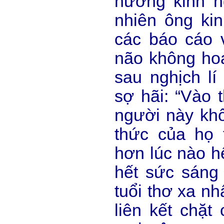
hưởng kinh n
nhiên ông ki
các báo cáo v
não không ho
sau nghịch lí
sợ hãi: “Vào 
người này khô
thức của họ 
hơn lúc nào hế
hết sức sáng 
tuổi thơ xa nh
liên kết chặt