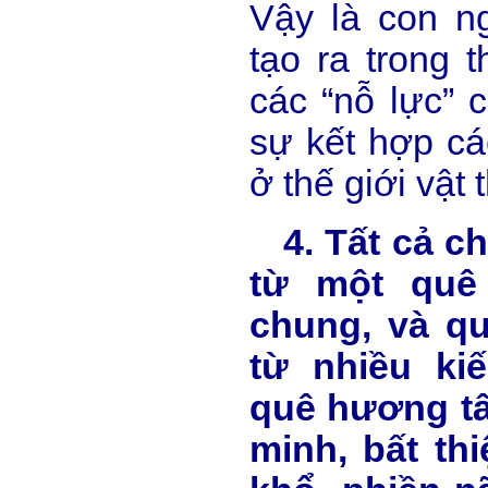
Vậy là con n
tạo ra trong t
các “nỗ lực” c
sự kết hợp cá
ở thế giới vật t
4. Tất cả ch
từ một quê
chung, và q
từ nhiều ki
quê hương tâ
minh, bất th