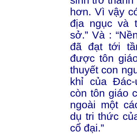
sinh trở thành
hơn. Vì vậy c
địa ngục và 
sở.” Và : “Nề
đã đạt tới 
được tôn giáo
thuyết con ngư
khỉ của Đác-
còn tôn giáo c
ngoài một cá
dụ tri thức c
cổ đại.”