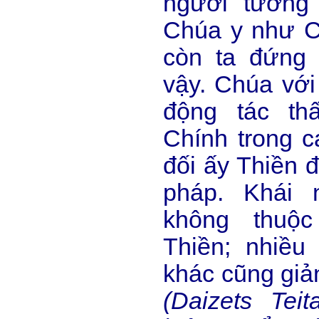
người tưởng 
Chúa y như C
còn ta đứng 
vậy. Chúa với 
động tác th
Chính trong cá
đối ấy Thiền 
pháp. Khái 
không thuộ
Thiền; nhiều 
khác cũng giản
(Daizets Teit