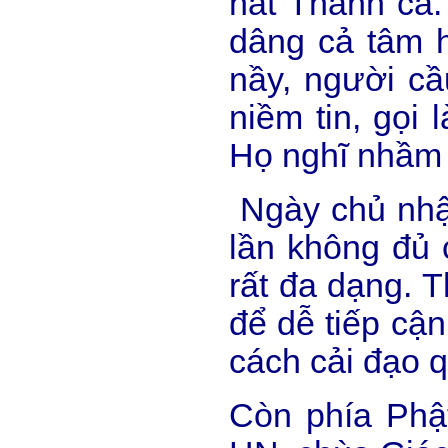
hát Thánh ca.
dâng cả tâm h
nầy, người cầ
niềm tin, gọi
Họ nghĩ nhầm 
Ngày chủ nhật
lần không đủ 
rất đa dạng. 
để dễ tiếp cậ
cách cải đạo q
Còn phía Phậ