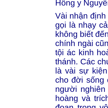
Hồng y Nguyễn
Vài nhận định
gọi là nhạy c
không biết đến
chính ngài cũ
tội ác kinh h
thánh. Các chứ
là vài sự kiệ
cho đời sống 
người nghiên 
hoàng và tríc
đoạn trong v