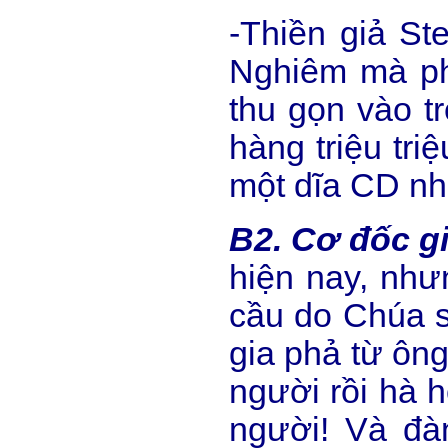
-Thiền giả S
Nghiêm mà phá
thu gọn vào t
hàng triệu tri
một dĩa CD nh
B2. Cơ đốc g
hiện nay, như
cầu do Chúa s
gia phả từ ôn
người rồi hà h
người! Và đàn