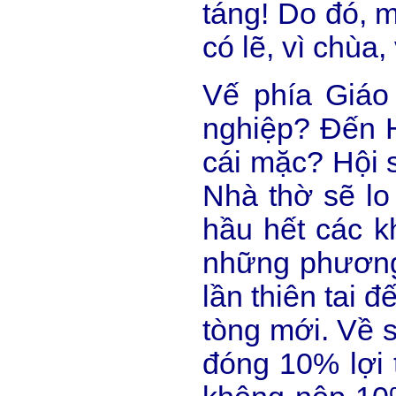
táng! Do đó, 
có lẽ, vì chùa,
Vế phía Giáo 
nghiệp? Đến H
cái mặc? Hội s
Nhà thờ sẽ lo
hầu hết các k
những phương 
lần thiên tai 
tòng mới. Về 
đóng 10% lợi 