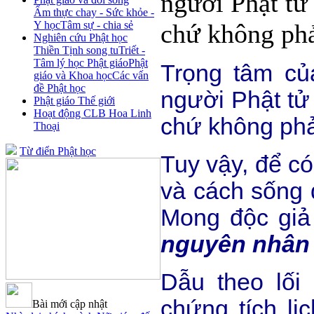
người Phật tử
Ẩm thực chay - Sức khỏe -
Y học
Tâm sự - chia sẻ
chứ không phải
Nghiên cứu Phật học
Thiền Tịnh song tu
Triết -
Tâm lý học Phật giáo
Phật
Trọng tâm củ
giáo và Khoa học
Các vấn
đề Phật học
người Phật tử
Phật giáo Thế giới
Hoạt động CLB Hoa Linh
chứ không phải
Thoại
Từ điển Phật học
Tuy vậy, để có
và cách sống 
Mong độc giả 
nguyên nhân P
Dẫu theo lối
chứng tích lị
Bài mới cập nhật