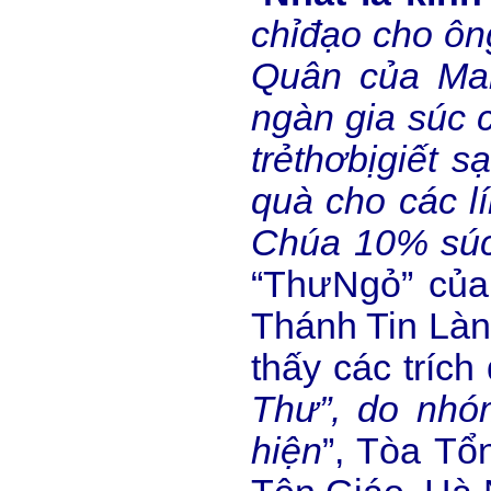
ch
ỉ
đ
ạ
o cho ôn
Quân c
ủ
a Ma
ngàn gia súc 
tr
ẻ
th
ơ
b
ị
gi
ế
t s
quà cho các lí
Chúa 10% súc
“ThưNgỏ” của
Thánh Tin Làn
thấy các tríc
Thư”, do
nhó
hi
ệ
n
”, Tòa T