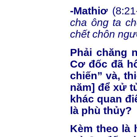
-Mathiơ
(8:21
cha ông ta ch
chết chôn ngườ
Phải chăng n
Cơ đốc đã hổ
chiến” và, th
năm] để xử t
khác quan đi
là phù thủy?
Kèm theo là 