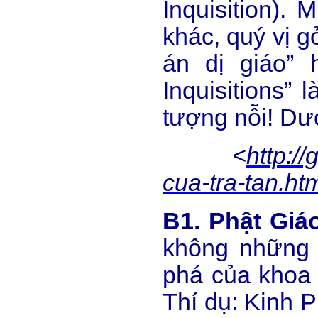
Inquisition).
khác, quý vị 
án dị giáo”
Inquisitions”
tượng nỗi! Dư
<
http:/
cua-tra-tan.ht
B1. Phật Giá
không những 
phá của khoa 
Thí dụ: Kinh P