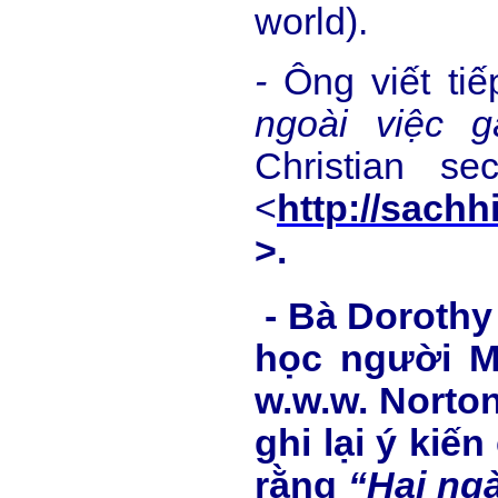
world).
-
Ông viết tiế
ngoài vi
ệ
c g
Christian s
<
http://sac
>.
- Bà Dorothy 
học người Mỹ
w.w.w. Norto
ghi lại ý kiế
rằng
“Hai ngà