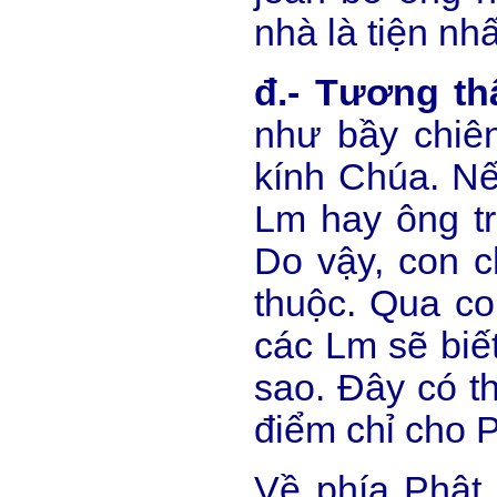
nhà là tiện nhấ
đ.- Tương th
như bầy chiên
kính Chúa. Nế
Lm hay ông tr
Do vậy, con c
thuộc. Qua co
các Lm sẽ biế
sao. Đây có t
điểm chỉ cho 
Về phía Phật