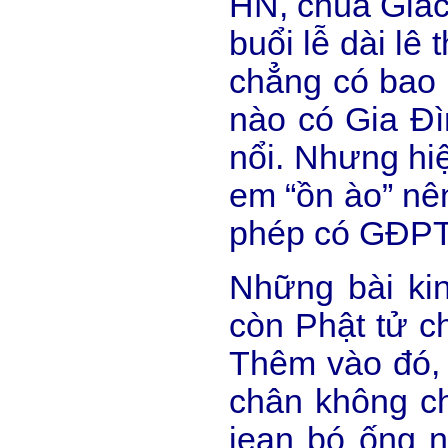
HN, chùa Giác
buổi lễ dài lê 
chẳng có bao n
nào có Gia Đì
nổi. Nhưng hi
em “ồn ào” n
phép có GĐP
Những bài kin
còn Phật tử c
Thêm vào đó, 
chân không ch
jean bó ống n