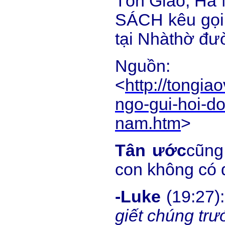
Tôn Giáo, Hà 
SÁCH kêu gọi 
tại Nhàthờ đ
Nguồn:
<
http://tongi
ngo-gui-hoi-do
nam.htm
>
Tân
ước
cũng
con không có 
-Luke
(19:27):
giết chúng trư