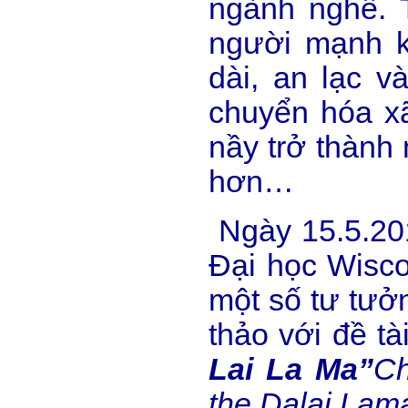
ngành nghề. 
người mạnh k
dài, an lạc 
chuyển hóa xã
nầy trở thành
hơn…
Ngày 15.5.201
Đại học Wisco
một số tư tưởn
thảo với đề tà
Lai La Ma”
Ch
the Dalai Lam