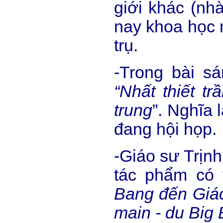
giới khác (nh
nay khoa học m
trụ.
-Trong bài sá
“Nhất thiết t
trung
”. Nghĩa 
đang hội họp.
-Giáo sư Trịn
tác phẩm có 
Bang đ
ế
n Giá
main - du Big 