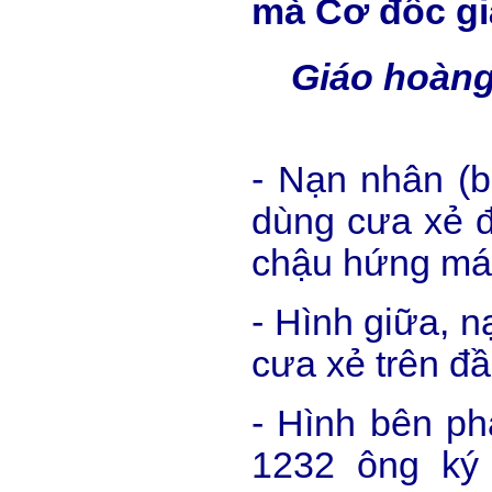
mà Cơ đốc giá
Giáo hoàng
- Nạn nhân (b
dùng cưa xẻ đ
chậu hứng má
- Hình giữa, n
cưa xẻ trên đ
- Hình bên ph
1232 ông ký 