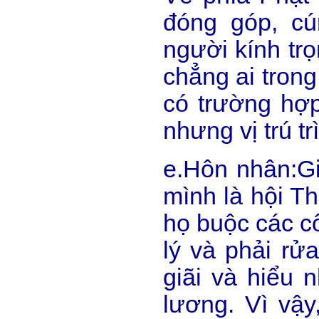
đóng góp, c
người kính tr
chẳng ai trong
có trường hợp
nhưng vị trú tr
e.Hôn nhân:Gi
mình là hội T
họ buộc các cô
lý và phải rử
giãi và hiểu 
lương. Vì vậ