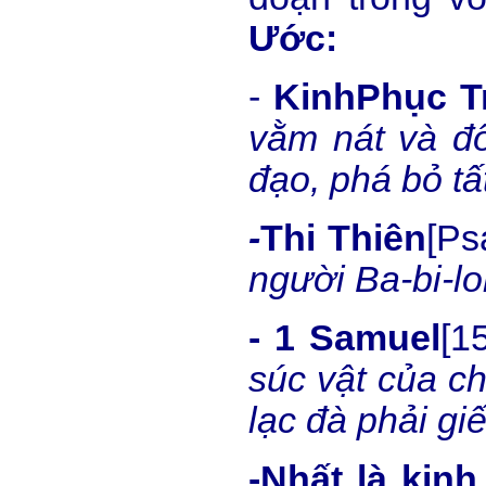
Ước:
-
Kinh
Phục Tr
vằm nát và đố
đạo, phá bỏ t
-
Thi Thiên
[Ps
người Ba-bi-l
- 1 Samuel
[15
súc vật của ch
lạc đà phải giế
-Nh
ấ
t là kin