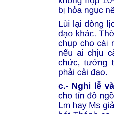
không nộp 10%
bị hỏa ngục nê
Lùi lại dòng l
đạo khác. Thờ
chụp cho cái 
nếu ai chịu c
chức, tướng 
phải cải đạo.
c.- Nghi lễ v
cho tín đồ ngồ
Lm hay Ms giả