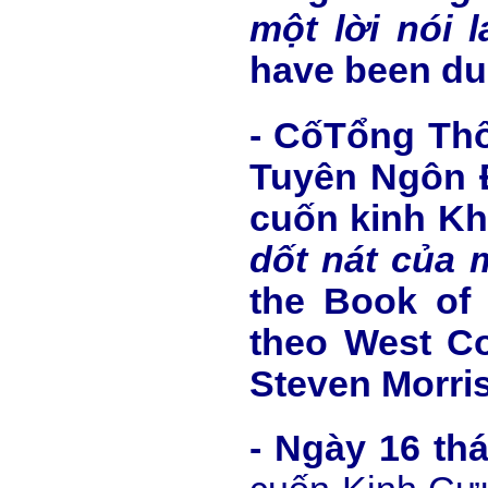
một lời nói l
have been du
- CốTổng Thố
Tuyên Ngôn 
cuốn kinh Kh
d
ố
t nát c
ủ
a 
the Book of 
theo West Co
Steven Morris
- Ngày 16 t