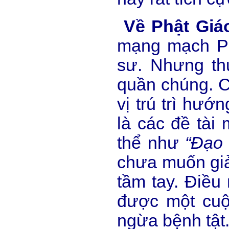
Về Phật Giá
mạng mạch Ph
sư. Nhưng thự
quần chúng. Cá
vị trú trì hướ
là các đề tài
thể như
“Đạo 
chưa muốn giả
tầm tay. Điều
được một cuộc
ngừa bệnh tật