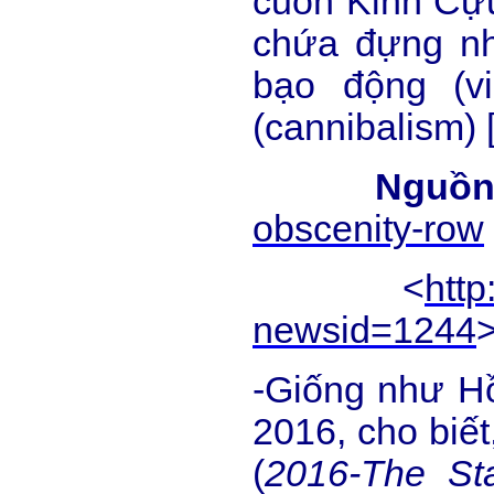
cuốn Kinh Cựu
chứa đựng nh
bạo động (vi
(cannibalism)
Nguồn
obscenity-row
<
htt
newsid=1244
-Giống như H
2016, cho biết
(
2016-The Sta