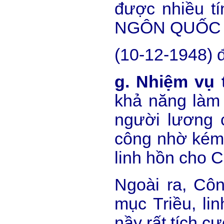
được nhiều t
NGÔN QUỐC 
(10-12-1948) đ
g. Nhiệm vụ
khả năng làm 
người lương 
công nhờ kém 
linh hồn cho 
Ngoài ra, Côn
mục Triều, li
nầy rất tích cự