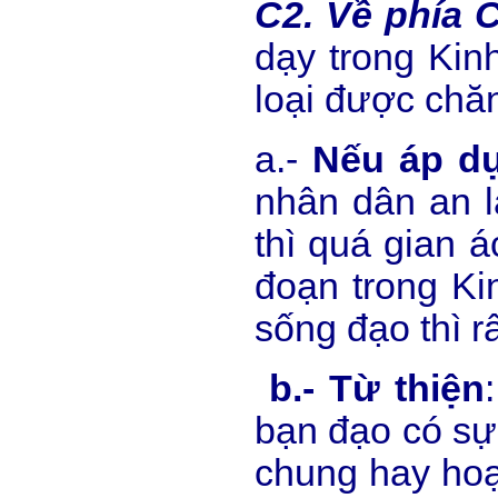
C2. Về phía 
dạy trong Kin
loại được chăn
a.-
Nếu áp dụ
nhân dân an 
thì quá gian 
đoạn trong Ki
sống đạo thì r
b.- Từ thiện
bạn đạo có sự
chung hay hoạ