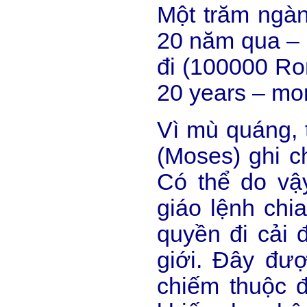
Một trăm ngàn
20 năm qua – 
đi (100000 Rom
20 years – mor
Vì mù quáng, 
(Moses) ghi c
Có thể do vậ
giáo lệnh chi
quyền đi cải 
giới. Đây đư
chiếm thuộc đ