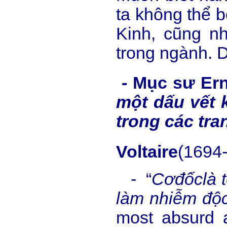
ta không thể b
Kinh, cũng n
trong ngành. D
- Mục sư Ern
một dấu vết 
trong các tr
Voltaire
(1694-
- “
C
ơ
đ
ố
c
là 
làm nhi
ễ
m đ
ộ
most absurd a