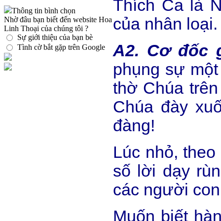
Thích Ca là 
Thông tin bình chọn
của nhân loại.
Nhờ đâu bạn biết đến website Hoa
Linh Thoại của chúng tôi ?
Sự giới thiệu của bạn bè
A2. Cơ đốc 
Tình cờ bắt gặp trên Google
phụng sự một 
thờ Chúa trên
Chúa đày xuốn
đàng!
Lúc nhỏ, theo
số lời dạy rù
các người con 
Muốn biết hàn