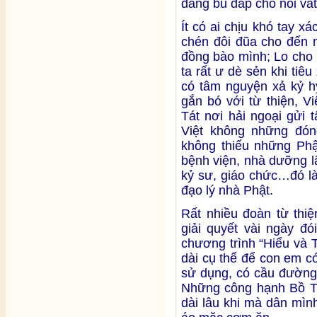
đáng bù đắp cho nỗi vất
Ít có ai chịu khó tay x
chén đôi đũa cho đến
đồng bào mình; Lo cho 
ta rất ư dè sẻn khi tiêu
có tâm nguyện xả kỷ h
gắn bó với từ thiện, V
Tát nơi hải ngoại gửi
Việt không những đón
không thiếu những Phậ
bệnh viện, nhà dưỡng l
kỷ sư, giáo chức…đó l
đạo lý nhà Phật.
Rất nhiều đoàn từ thi
giải quyết vài ngày đó
chương trình “Hiểu và T
dài cụ thể để con em c
sử dụng, có cầu đường 
Những công hạnh Bồ Tát
dài lâu khi mà dân mìn