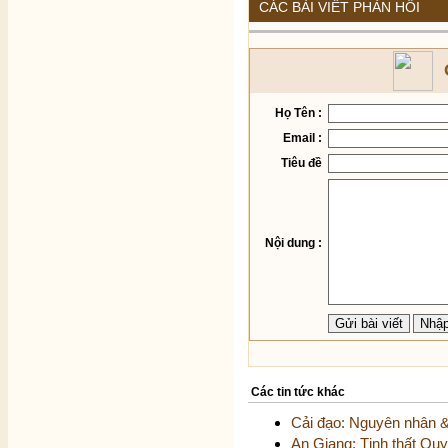
CÁC BÀI VIẾT PHẢN HỒI
Họ Tên :
Email :
Tiêu đề
Nội dung :
Các tin tức khác
Cải đạo: Nguyên nhân &
An Giang: Tịnh thất Quy