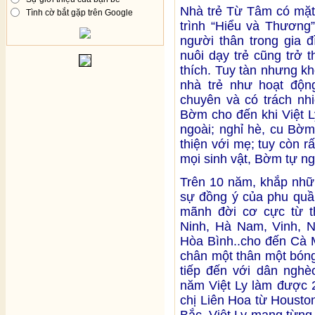
Nhà trẻ Từ Tâm có mặt
Tình cờ bắt gặp trên Google
trình “Hiểu và Thương
người thân trong gia 
nuôi dạy trẻ cũng trở 
thích. Tuy tàn nhưng 
nhà trẻ như hoạt động
chuyên và có trách nh
Bờm cho đến khi Việt L
ngoài; nghỉ hè, cu Bờ
thiện với mẹ; tuy còn r
mọi sinh vật, Bờm tự n
Trên 10 năm, khắp nhữ
sự đồng ý của phu quầ
mãnh đời cơ cực từ t
Ninh, Hà Nam, Vinh, N
Hòa Bình..cho đến Cà 
chân một thân một bóng
tiếp đến với dân nghè
năm Việt Ly làm được 2
chị Liên Hoa từ Housto