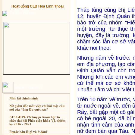
Hoạt động CLB Hoa Linh Thoại
Tháp tùng cùng chị Li
Từ điển Phật học
12, huyện Định Quán 
bảo trở của nhóm “Hi
một trường tư thục th
huyện, đây là trường 
chăm sóc lẫn cơ sở vật
khác noi theo.
Những năm về trước, n
em địa phương, tạo côn
Định Quán vẫn còn tro
Nhưng khi các em vững 
cứ thế mà cơ sở không
Bài mới cập nhật
Thuần Tâm và chị Việt L
Nhìn lại chính mình
Trên 10 năm về trước, V
từ nước ngoài về, đến 
Nữ giám đốc mất việc chỉ bởi một câu
nói của “ông lão quét rác”
Rẫy, bắt gặp một cô gái
BTS GHPGVN huyện Xuân Lộc tổ
cô bé ngoài 20, đã bị 
chức đại hội Phật giáo khóa VI, nhiệm
nhận tình cảm của anh 
kỳ 2016 - 2021
nữ đem bán qua Tàu. N
Phước báu là gì và ở đâu?