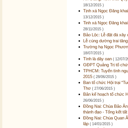
18/12/2015 )
Tịnh xá Ngọc Đăng khai
13/12/2015 )
Tinh xá Ngọc Đăng khai
28/11/2015 )
Bảo Lộc: Lễ đặt đá xây
Lễ cúng dường trai tăng
Trường hạ Ngọc Phương
18/07/2015 )
Tình là dây oan
( 12/07/2
GĐPT Quảng Trị tổ chức
TPHCM: Tuyển tình nguyệ
2015
( 28/06/2015 )
Ban tổ chức Hội trại “Tuổ
Thơ
( 27/06/2015 )
Bản kế hoạch tổ chức Hội
26/06/2015 )
Đồng Nai: Chùa Bảo Ân 
thành đạo - Tổng kết tất
Đồng Nai: Chùa Quan Âm
lập
( 14/01/2015 )