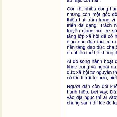
áo mặc cơm ăn.
Còn rất nhiều công hạ
nhưng còn một góc độ
thiếu hụt trầm trọng v
triển đa dạng; Trách 
truyền giảng nơi cơ s
tầng lớp xã hội để cỏ 
giáo dục đào tạo của 
nền tảng đạo đức cha ô
do nhiều thế hệ không 
Ai đó song hành hoạt đ
khác trong và ngoài nư
đức xã hội tự nguyện th
có tôn ti trật tự hơn, bi
Người dân còn đói khổ
hành hiệp, bởi vậy, Đ
vào địa ngục thì ai v
chúng sanh thì lúc đó t