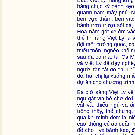
Bắc. Việt Ly mang từng
hàng chục ký bánh kẹo 
quanh năm mây phủ. Nú
bên vực thẳm, bên vác
bánh trơn trượt sỏi đá,
Hoa bám gót xe ôm vào
thể tin rằng Việt Ly l
đội một cường quốc, có
thiếu thốn, nghèo khổ 
sau đã có mặt tại Cà M
và Việt Ly đã dạy nghề
người tàn tật do chị T
đó, hai chị lại xuống m
dự án cho chương trình 
Ba giờ sáng Việt Ly về
ngủ gật vỉa hè chờ đợi
vất vả, thiếu ngủ và ă
trông thấy, thế nhưng,
qua khi mình đem lại ni
cao không có áo quần m
đồ chơi và bánh kẹo, đ