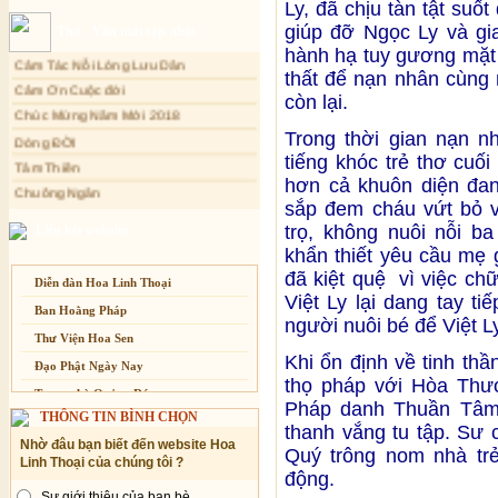
Ly, đã chịu tàn tật suốt
Sự thương-ghét của con người
Xuân Thi
giúp đỡ Ngọc Ly và gi
Thơ - Văn mới cập nhật
Mối lo của con người
Cảm Tác Nỗi Lòng Lưu Dân
hành hạ tuy gương mặt 
Cải đạo: Nguyên nhân & giải pháp
Cảm Ơn Cuộc đời
thất để nạn nhân cùng
Chúc Mừng Năm Mới 2018
còn lại.
Nỗi lòng của các bệnh nhân nghèo
Dòng ĐỜI
An Giang: Tịnh thất Quy Nguyên
Trong thời gian nạn n
phát quà từ thiện tại xã Cư Yang
Tâm Thiền
tiếng khóc trẻ thơ cuố
Tịnh xá Ngọc Đăng khai giảng Thiền
Chuông Ngân
dành cho Người bận rộn
hơn cả khuôn diện đan
Kính mừng Phật Đản
sắp đem cháu vứt bỏ v
Anh không chết đâu em
trọ, không nuôi nỗi b
Liên kết website
Kiếp này
khẩn thiết yêu cầu mẹ 
đã kiệt quệ vì việc chữ
Diễn đàn Hoa Linh Thoại
Việt Ly lại dang tay t
Ban Hoằng Pháp
người nuôi bé để Việt Ly
Thư Viện Hoa Sen
Khi ổn định về tinh th
Đạo Phật Ngày Nay
thọ pháp với Hòa Thư
Trang nhà Quảng Đức
Pháp danh Thuần Tâm,
THÔNG TIN BÌNH CHỌN
Báo Giác Ngộ
thanh vắng tu tập. Sư
Nhờ đâu bạn biết đến website Hoa
Vesak 2014
Quý trông nom nhà tr
Linh Thoại của chúng tôi ?
động.
Sự giới thiệu của bạn bè