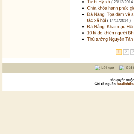
Từ bi Hỷ xả
( 23/12/2014 
Chìa khóa hạnh phúc gi
Đà Nẵng: Tọa đàm về sự
tác xã hội
( 14/11/2014 )
Đà Nẵng: Khai mạc Hộ
10 lý do khiến người Bh
Thủ tướng Nguyễn Tấn 
1
2
Lời ngỏ
Gửi b
Bản quyền thuộc
hoalinhth
Ghi rõ nguồn