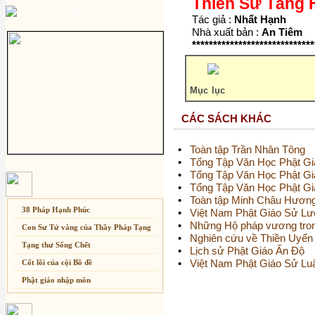
Thiền Sư Tăng 
Từ điển Phật học
Tác giả :
Nhất Hạnh
Nhà xuất bản :
An Tiêm
*****************************
Mục lục
CÁC SÁCH KHÁC
•
Toàn tập Trần Nhân Tông
•
Tổng Tập Văn Học Phật Giá
•
Tổng Tập Văn Học Phật Giá
Sách mới cập nhật
•
Tổng Tập Văn Học Phật Giá
•
Toàn tập Minh Châu Hương
38 Pháp Hạnh Phúc
•
Việt Nam Phật Giáo Sử L
•
Những Hộ pháp vương tron
Con Sư Tử vàng của Thầy Pháp Tạng
•
Nghiên cứu về Thiền Uyển
Tạng thư Sống Chết
•
Lịch sử Phật Giáo Ấn Độ
•
Việt Nam Phật Giáo Sử Luận
Cốt lõi của cội Bồ đề
Phật giáo nhập môn
Những truyện cổ Việt Nam mang màu
sắc Phật Giáo
Thơ - Văn mới cập nhật