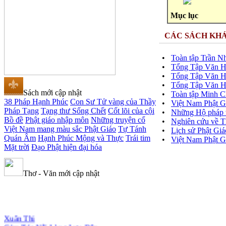
Mục lục
CÁC SÁCH KH
•
Toàn tập Trần N
•
Tổng Tập Văn Họ
•
Tổng Tập Văn Họ
•
Tổng Tập Văn Họ
Sách mới cập nhật
•
Toàn tập Minh 
38 Pháp Hạnh Phúc
Con Sư Tử vàng của Thầy
•
Việt Nam Phật G
Pháp Tạng
Tạng thư Sống Chết
Cốt lõi của cội
•
Những Hộ pháp v
Bồ đề
Phật giáo nhập môn
Những truyện cổ
•
Nghiên cứu về 
Việt Nam mang màu sắc Phật Giáo
Tự Tánh
•
Lịch sử Phật Gi
Quán Âm
Hạnh Phúc Mộng và Thực
Trái tim
•
Việt Nam Phật Gi
Mặt trời
Đạo Phật hiện đại hóa
Thơ - Văn mới cập nhật
Xuân Thi
Cảm Tác Nỗi Lòng Lưu Dân