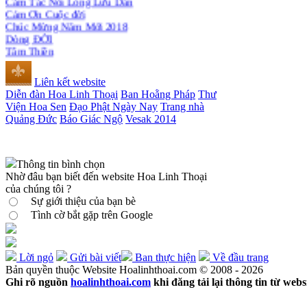
Cảm Ơn Cuộc đời
Chúc Mừng Năm Mới 2018
Dòng ĐỜI
Tâm Thiền
Chuông Ngân
Kính mừng Phật Đản
Liên kết website
Anh không chết đâu em
Diễn đàn Hoa Linh Thoại
Ban Hoằng Pháp
Thư
Kiếp này
Viện Hoa Sen
Đạo Phật Ngày Nay
Trang nhà
Quảng Đức
Báo Giác Ngộ
Vesak 2014
Thông tin bình chọn
Nhờ đâu bạn biết đến website Hoa Linh Thoại
của chúng tôi ?
Sự giới thiệu của bạn bè
Tình cờ bắt gặp trên Google
Lời ngỏ
Gửi bài viết
Ban thực hiện
Về đầu trang
Bản quyền thuộc Website Hoalinhthoai.com © 2008 - 2026
Ghi rõ nguồn
hoalinhthoai.com
khi đăng tải lại thông tin từ webs