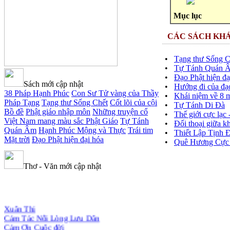
Mục lục
CÁC SÁCH KH
•
Tạng thư Sống C
•
Tự Tánh Quán 
•
Đạo Phật hiện đạ
Sách mới cập nhật
•
Hướng đi của đạo
38 Pháp Hạnh Phúc
Con Sư Tử vàng của Thầy
•
Khái niệm về 8 mố
Pháp Tạng
Tạng thư Sống Chết
Cốt lõi của cội
•
Tự Tánh Di Đà
Bồ đề
Phật giáo nhập môn
Những truyện cổ
•
Thế giới cực lạc
Việt Nam mang màu sắc Phật Giáo
Tự Tánh
•
Đối thoại giữa k
Quán Âm
Hạnh Phúc Mộng và Thực
Trái tim
•
Thiết Lập Tịnh 
Mặt trời
Đạo Phật hiện đại hóa
•
Quê Hương Cực
Thơ - Văn mới cập nhật
Xuân Thi
Cảm Tác Nỗi Lòng Lưu Dân
Cảm Ơn Cuộc đời