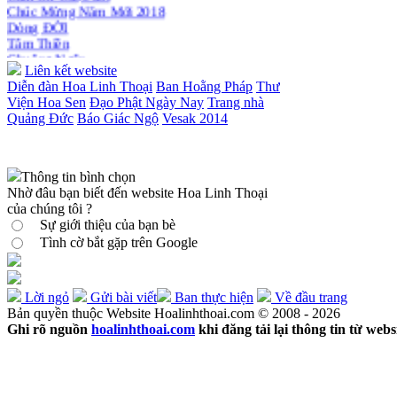
Chúc Mừng Năm Mới 2018
Dòng ĐỜI
Tâm Thiền
Chuông Ngân
Kính mừng Phật Đản
Liên kết website
Anh không chết đâu em
Diễn đàn Hoa Linh Thoại
Ban Hoằng Pháp
Thư
Kiếp này
Viện Hoa Sen
Đạo Phật Ngày Nay
Trang nhà
Quảng Đức
Báo Giác Ngộ
Vesak 2014
Thông tin bình chọn
Nhờ đâu bạn biết đến website Hoa Linh Thoại
của chúng tôi ?
Sự giới thiệu của bạn bè
Tình cờ bắt gặp trên Google
Lời ngỏ
Gửi bài viết
Ban thực hiện
Về đầu trang
Bản quyền thuộc Website Hoalinhthoai.com © 2008 - 2026
Ghi rõ nguồn
hoalinhthoai.com
khi đăng tải lại thông tin từ webs