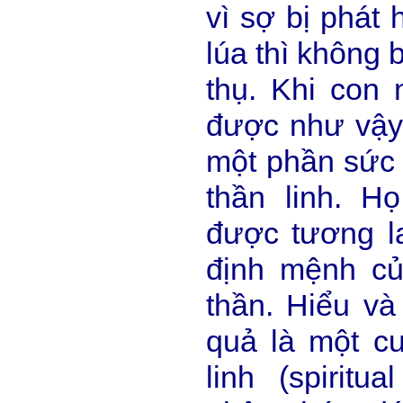
vì sợ bị phát 
lúa thì không 
thụ. Khi con 
được như vậy 
một phần sức
thần linh. H
được tương la
định mệnh củ
thần. Hiểu và
quả là một c
linh (spiritua