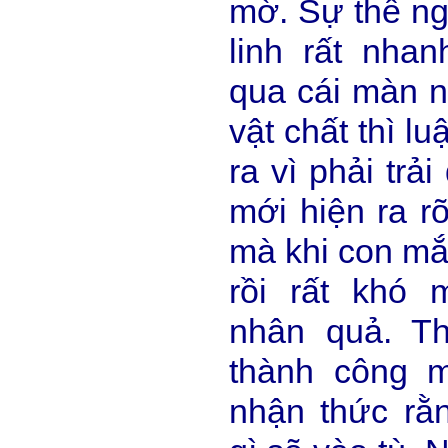
mờ. Sự thể ng
linh rất nha
qua cái màn n
vật chất thì l
ra vì phải trả
mới hiện ra r
mà khi con mắt
rồi rất khó 
nhân quả. T
thành công m
nhận thức r