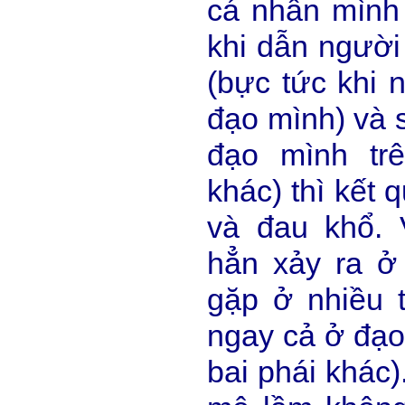
cá nhân mình
khi dẫn người
(bực tức khi 
đạo mình) và 
đạo mình tr
khác) thì kết 
và đau khổ.
hẳn xảy ra 
gặp ở nhiều 
ngay cả ở đạo
bai phái khác)