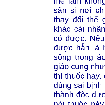
mê lầm không 
sân si nơi c
thay đổi thế 
khác cái nhân
có được. Nếu
được hẳn là h
sống trong ả
giáo cũng như 
thì thuốc hay,
dùng sai bịnh 
thành độc dượ
nói thuốc này