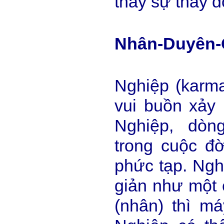
thấy sự thay 
Nhân-Duyên
Nghiệp (karma
vui buồn xảy 
Nghiệp, dòn
trong cuộc đờ
phức tạp. Ngh
giản như một 
(nhân) thì má