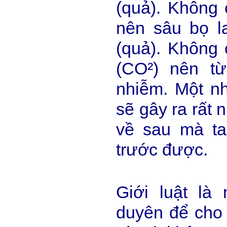
(quả). Không 
nên sâu bọ l
(quả). Không 
(CO²) nên t
nhiễm. Một nh
sẽ gây ra rất 
về sau mà ta
trước được.
Giới luật là
duyên để cho 