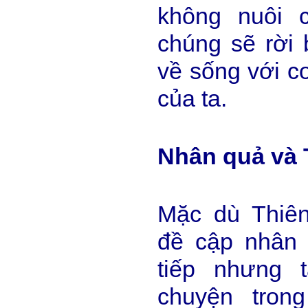
không nuôi 
chúng sẽ rời b
về sống với c
của ta.
Nhân quả và 
Mặc dù Thiê
đề cập nhân 
tiếp nhưng 
chuyện tron