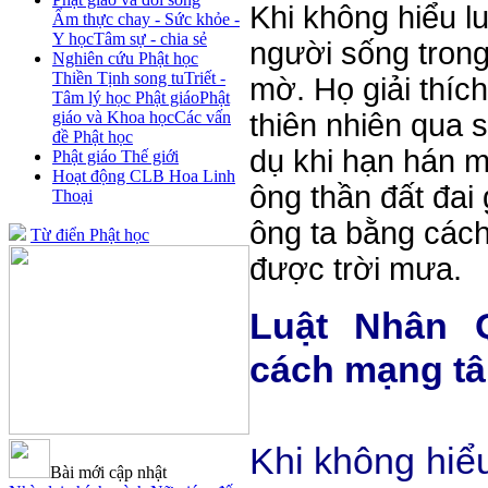
Khi không hiểu l
Ẩm thực chay - Sức khỏe -
Y học
Tâm sự - chia sẻ
người sống trong
Nghiên cứu Phật học
Thiền Tịnh song tu
Triết -
mờ. Họ giải thíc
Tâm lý học Phật giáo
Phật
giáo và Khoa học
Các vấn
thiên nhiên qua s
đề Phật học
dụ khi hạn hán m
Phật giáo Thế giới
Hoạt động CLB Hoa Linh
ông thần đất đai 
Thoại
ông ta bằng cách
Từ điển Phật học
được trời mưa.
Luật Nhân 
cách mạng tâ
Khi không hiểu
Bài mới cập nhật