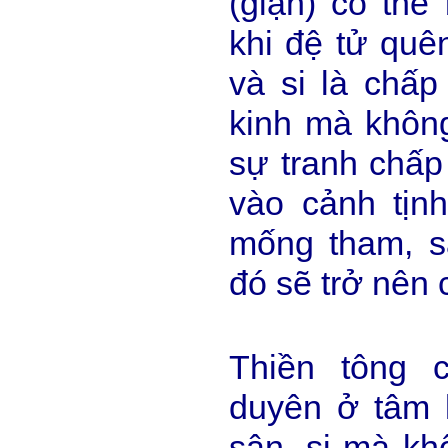
(giận) có thể
khi đệ tử quê
và si là chấp
kinh mà không
sự tranh chấp
vào cảnh tị
mống tham, sâ
đó sẽ trở nên 
Thiền tông 
duyên ở tâm 
sân, si mà kh