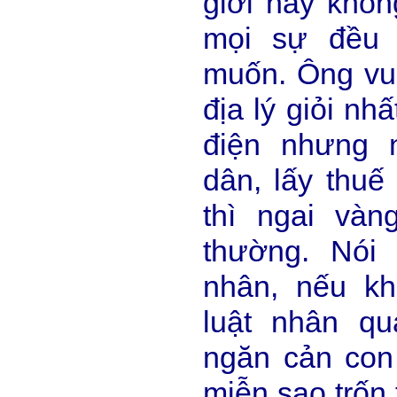
giới này khôn
mọi sự đều 
muốn. Ông vu
địa lý giỏi nh
điện nhưng 
dân, lấy thuế 
thì ngai và
thường. Nói
nhân, nếu k
luật nhân qu
ngăn cản con
miễn sao trốn