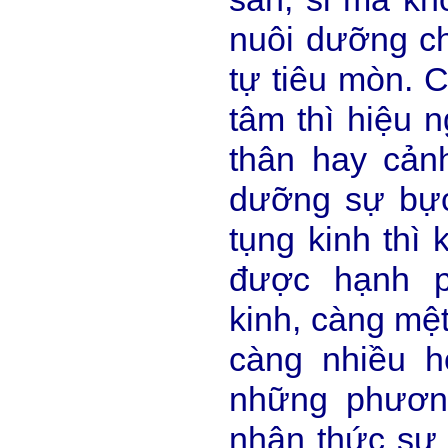
nuôi dưỡng ch
tự tiêu mòn. C
tâm thì hiệu 
thân hay cản
dưỡng sự bực
tụng kinh thì 
được hạnh p
kinh, càng mệt
càng nhiều h
những phương
nhận thức sự 