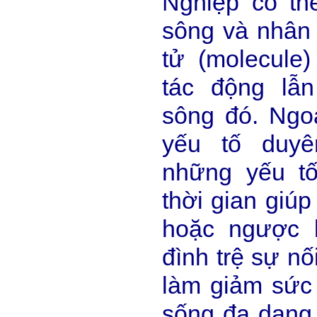
Nghiệp có th
sông và nhân
tử (molecule
tác động lẫ
sông đó. Ngo
yếu tố duyê
những yếu t
thời gian giúp
hoặc ngược 
đình trệ sự nố
làm giảm sức
sống đa dạng 