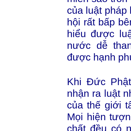
của luật pháp 
hội rất bấp b
hiểu được luậ
nước dễ tha
được hạnh ph
Khi Đức Phật
nhận ra luật n
của thế giới t
Mọi hiện tượn
chất đều có 