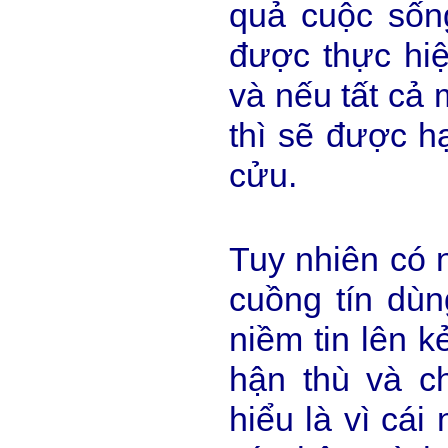
quả cuộc sốn
được thực hiệ
và nếu tất cả
thì sẽ được h
cửu.
Tuy nhiên có 
cuồng tín dù
niềm tin lên k
hận thù và ch
hiểu là vì cái