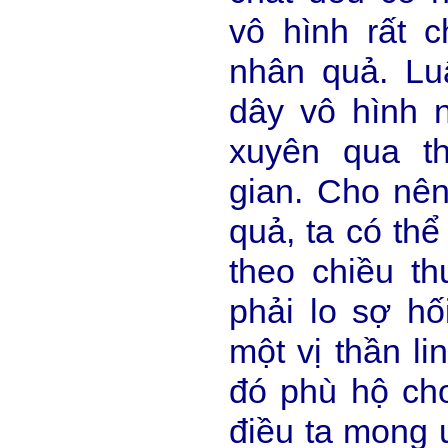
vô hình rất c
nhân quả. Lu
dây vô hình n
xuyên qua t
gian. Cho nên
quả, ta có thể
theo chiều th
phải lo sợ hố
một vị thần l
đó phù hộ ch
điều ta mong 