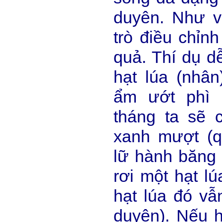
duyên. Như v
trò điều chỉnh
quả. Thí dụ dễ
hạt lúa (nhân
ẩm ướt phì n
tháng ta sẽ 
xanh mượt (q
lữ hành băng
rơi một hạt l
hạt lúa đó vẫn
duyên). Nếu h