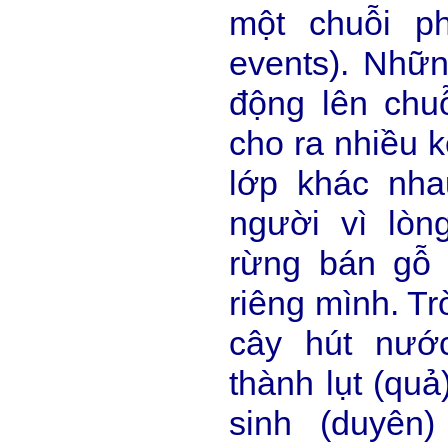
một chuỗi p
events). Nhữn
động lên chu
cho ra nhiều k
lớp khác nha
người vì lòn
rừng bán gỗ 
riêng mình. Tr
cây hút nướ
thành lụt (quả
sinh (duyên