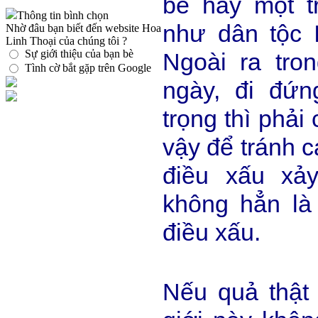
bé hay một t
Thông tin bình chọn
như dân tộc 
Nhờ đâu bạn biết đến website Hoa
Linh Thoại của chúng tôi ?
Sự giới thiệu của bạn bè
Ngoài ra tro
Tình cờ bắt gặp trên Google
ngày, đi đứn
trọng thì phải
vậy để tránh c
điều xấu xả
không hẳn là
điều xấu.
Nếu quả thật 