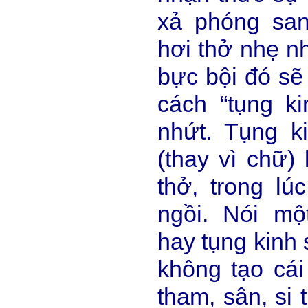
xả phóng san
hơi thở nhẹ n
bực bội đó sẽ 
cách “tụng k
nhứt. Tụng k
(thay vì chữ) 
thở, trong lú
ngồi. Nói mộ
hay tụng kinh 
không tạo cá
tham, sân, si 