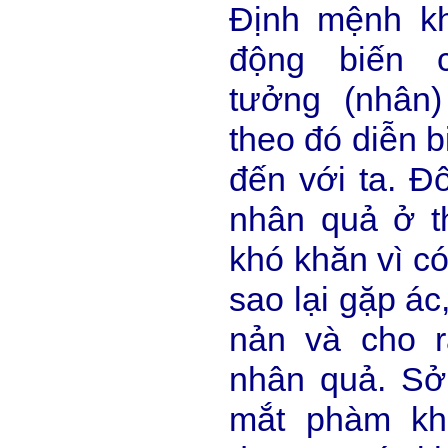
Định mệnh kh
động biến 
tưởng (nhân)
theo đó diễn b
đến với ta. Đô
nhân quả ở th
khó khăn vì c
sao lại gặp ác
nản và cho r
nhân quả. Sở
mắt phàm kh