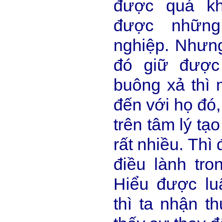
được quá kh
được nhữn
nghiệp. Nhưn
đó giữ được
buông xả thì 
đến với họ đó,
trên tâm lý tạ
rất nhiều. Thì
điều lành tro
Hiểu được lu
thì ta nhận t