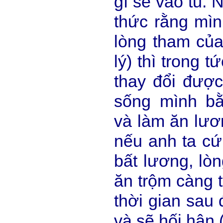
gì sẽ vào tù. 
thức rằng mìn
lòng tham của
lý) thì trong 
thay đổi đượ
sống mình b
và làm ăn lươn
nếu anh ta cứ
bất lương, lò
ăn trộm càng t
thời gian sau 
và sẽ hối hận (