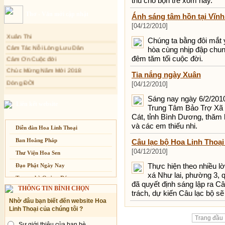
thu cho bọn trẻ xóm này.
Sự thương-ghét của con người
Thơ - Văn mới cập nhật
Ánh sáng tâm hồn tại Vĩn
Mối lo của con người
[04/12/2010]
Cải đạo: Nguyên nhân & giải pháp
Xuân Thi
Chúng ta bằng đôi mắt
Cảm Tác Nỗi Lòng Lưu Dân
Nỗi lòng của các bệnh nhân nghèo
hòa cùng nhịp đập chun
Cảm Ơn Cuộc đời
An Giang: Tịnh thất Quy Nguyên
đêm tăm tối cuộc đời.
phát quà từ thiện tại xã Cư Yang
Chúc Mừng Năm Mới 2018
Tia nắng ngày Xuân
Tịnh xá Ngọc Đăng khai giảng Thiền
Dòng ĐỜI
dành cho Người bận rộn
[04/12/2010]
Tâm Thiền
Sáng nay ngày 6/2/2010
Chuông Ngân
Liên kết website
Trung Tâm Bảo Trợ Xã 
Kính mừng Phật Đản
Cát, tỉnh Bình Dương, thăm h
và các em thiếu nhi.
Anh không chết đâu em
Diễn đàn Hoa Linh Thoại
Kiếp này
Ban Hoằng Pháp
Câu lạc bộ Hoa Linh Thoại
[04/12/2010]
Thư Viện Hoa Sen
Thực hiện theo nhiều l
Đạo Phật Ngày Nay
xá Như lai, phường 3,
Trang nhà Quảng Đức
đã quyết định sáng lập ra C
THÔNG TIN BÌNH CHỌN
Báo Giác Ngộ
trách, dự kiến Câu lạc bộ s
Nhờ đâu bạn biết đến website Hoa
Vesak 2014
Linh Thoại của chúng tôi ?
Trang đầu
Sự giới thiệu của bạn bè