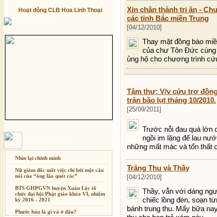
Xin chân thành tri ân - Chư
Hoạt động CLB Hoa Linh Thoại
các tỉnh Bắc miền Trung
Từ điển Phật học
[04/12/2010]
Thay mặt đồng bào miề
của chư Tôn Đức cùng 
ủng hộ cho chương trình cứu
Tâm thư: V/v cứu trợ đồng
trận bão lụt tháng 10/2010.
[25/09/2011]
Trước nỗi đau quá lớn 
ngồi im lặng để lau nư
Bài mới cập nhật
những mất mác và tổn thất 
Nhìn lại chính mình
Trăng Thu và Thầy
Nữ giám đốc mất việc chỉ bởi một câu
nói của “ông lão quét rác”
[04/12/2010]
BTS GHPGVN huyện Xuân Lộc tổ
Thầy, vẫn với dáng ngư
chức đại hội Phật giáo khóa VI, nhiệm
chiếc lồng đèn, soạn t
kỳ 2016 - 2021
bánh trung thu. Mấy bữa nay
Phước báu là gì và ở đâu?