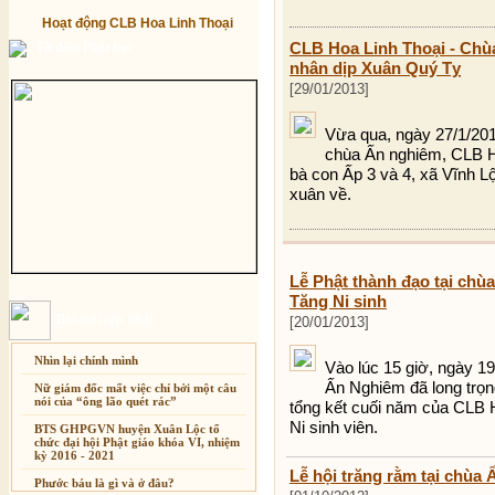
Hoạt động CLB Hoa Linh Thoại
CLB Hoa Linh Thoại - Chù
Từ điển Phật học
nhân dịp Xuân Quý Tỵ
[29/01/2013]
Vừa qua, ngày 27/1/201
chùa Ấn nghiêm, CLB Ho
bà con Ấp 3 và 4, xã Vĩnh 
xuân về.
Lễ Phật thành đạo tại chù
Tăng Ni sinh
Bài mới cập nhật
[20/01/2013]
Nhìn lại chính mình
Vào lúc 15 giờ, ngày 1
Ấn Nghiêm đã long trọn
Nữ giám đốc mất việc chỉ bởi một câu
nói của “ông lão quét rác”
tổng kết cuối năm của CLB H
Ni sinh viên.
BTS GHPGVN huyện Xuân Lộc tổ
chức đại hội Phật giáo khóa VI, nhiệm
kỳ 2016 - 2021
Lễ hội trăng rằm tại chùa
Phước báu là gì và ở đâu?