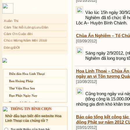
[01/10/2012]
Sự thương-ghét của con người
Thơ - Văn mới cập nhật
Mối lo của con người
Vào lúc 15h ngày 30/9
Nghiêm đã tổ chức lễ hộ
Xuân Thi
Cải đạo: Nguyên nhân & giải pháp
Lộc A– Huyện Bình Chánh.
Cảm Tác Nỗi Lòng Lưu Dân
Nỗi lòng của các bệnh nhân nghèo
Cảm Ơn Cuộc đời
An Giang: Tịnh thất Quy Nguyên
Chùa Ấn Nghiêm – Tổ Chức
phát quà từ thiện tại xã Cư Yang
Chúc Mừng Năm Mới 2018
[03/09/2012]
Tịnh xá Ngọc Đăng khai giảng Thiền
Dòng ĐỜI
dành cho Người bận rộn
Tâm Thiền
Sáng ngày 2/9/2012, (
Nghiêm đã long trọng t
Chuông Ngân
Liên kết website
Kính mừng Phật Đản
Hoa Linh Thoại – Chùa Ấn
Anh không chết đâu em
Diễn đàn Hoa Linh Thoại
ngày an vị Tôn tượng Quá
Kiếp này
Ban Hoằng Pháp
[10/08/2012]
Thư Viện Hoa Sen
Cũng trong ngày vui nà
Đạo Phật Ngày Nay
(tổng cộng là 15.000.0
Trang nhà Quảng Đức
những gia đình khó khăn tro
THÔNG TIN BÌNH CHỌN
Báo Giác Ngộ
Nhờ đâu bạn biết đến website Hoa
Báo cáo tổng kết công tác
Vesak 2014
Linh Thoại của chúng tôi ?
động Phật sự năm 2012 CL
[03/01/2012]
Sự giới thiệu của bạn bè