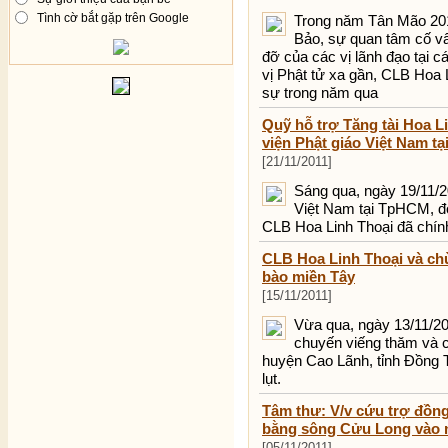
Tình cờ bắt gặp trên Google
Trong năm Tân Mão 201
Bảo, sự quan tâm cố v
đỡ của các vị lãnh đạo tại 
vị Phật tử xa gần, CLB Hoa 
sự trong năm qua
Quỹ hỗ trợ Tăng tài Hoa Li
viện Phật giáo Việt Nam t
[21/11/2011]
Sáng qua, ngày 19/11/20
Việt Nam tại TpHCM, đợ
CLB Hoa Linh Thoại đã chính
CLB Hoa Linh Thoại và ch
bào miền Tây
[15/11/2011]
Vừa qua, ngày 13/11/20
chuyến viếng thăm và 
huyện Cao Lãnh, tỉnh Đồng T
lụt.
Tâm thư: V/v cứu trợ đồng
bằng sông Cửu Long vào n
[05/11/2011]