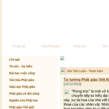
Trang chủ
Nhạc Phật giáo
Pháp âm
Thơ 
Lời ngỏ
Tin tức - Sự kiện
Bài Tiểu Luận - Tham luận
Bài học cuộc sống
Tư tưởng Phật giáo Việt N
Văn hóa Phật giáo
[25/12/2010]
Giáo dục Phật giáo
“Rừng trúc” là một vở k
Phật giáo và đời sống
chuyển tiếp từ triều đại
này, sự tài hoa của nhà viết 
Nghiên cứu Phật học
thoại của các nhân vật. Nhữ
Phật giáo Thế giới
hơn hai trăm năm trị vì đất