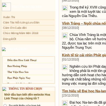
[08/12/2010]
Sự thương-ghét của con người
Thơ - Văn mới cập nhật
Trong thế kỷ XVIII cũng
Mối lo của con người
xem là một tuyệt tác c
Xuân Thi
Cải đạo: Nguyên nhân & giải pháp
của Nguyễn Gia Thiều.
Cảm Tác Nỗi Lòng Lưu Dân
Nỗi lòng của các bệnh nhân nghèo
Vĩnh Tràng – Ngôi chùa nổ
Cảm Ơn Cuộc đời
An Giang: Tịnh thất Quy Nguyên
[08/12/2010]
phát quà từ thiện tại xã Cư Yang
Chúc Mừng Năm Mới 2018
Chùa Vĩnh Tràng là mộ
Tịnh xá Ngọc Đăng khai giảng Thiền
Dòng ĐỜI
bộ. Chùa nằm về hướng
dành cho Người bận rộn
Tâm Thiền
22, được tọa lạc trên một m
Nguyễn Trung Trực
Chuông Ngân
Liên kết website
Kính mừng Phật Đản
Kinh tế từ cái nhìn Phật gi
Anh không chết đâu em
[01/12/2010]
Diễn đàn Hoa Linh Thoại
Kiếp này
Nghiên cứu lời Phật dạy
Ban Hoằng Pháp
không phải là một tôn g
Thư Viện Hoa Sen
hướng dẫn sinh hoạt cho hàn
Đạo Phật Ngày Nay
nghi vật chất bằng những nỗ
trong việc mang lại đời sống
Trang nhà Quảng Đức
THÔNG TIN BÌNH CHỌN
Báo Giác Ngộ
Tìm hiểu về Đại học Na-la
Nhờ đâu bạn biết đến website Hoa
[23/11/2010]
Vesak 2014
Linh Thoại của chúng tôi ?
Đại học Na-lan-đà đã giữ
Sự giới thiệu của bạn bè