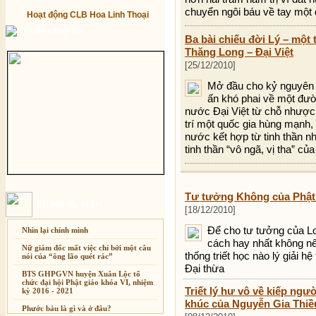
chuyển ngôi báu về tay một
Hoạt động CLB Hoa Linh Thoại
Từ điển Phật học
Ba bài chiếu đời Lý – một
Thăng Long – Đại Việt
[25/12/2010]
Mở đầu cho kỷ nguyên T
ấn khó phai về một đườn
nước Đại Việt từ chỗ nhược ti
trí một quốc gia hùng mạnh, 
nước kết hợp từ tinh thần nh
tinh thần “vô ngã, vị tha” của
Tư tưởng Không của Phật 
Bài mới cập nhật
[18/12/2010]
Để cho tư tưởng của Lo
Nhìn lại chính mình
cách hay nhất không n
Nữ giám đốc mất việc chỉ bởi một câu
thống triết học nào lý giải hệ
nói của “ông lão quét rác”
Đại thừa
BTS GHPGVN huyện Xuân Lộc tổ
chức đại hội Phật giáo khóa VI, nhiệm
Triết lý hư vô về kiếp ng
kỳ 2016 - 2021
khúc của Nguyễn Gia Thiề
Phước báu là gì và ở đâu?