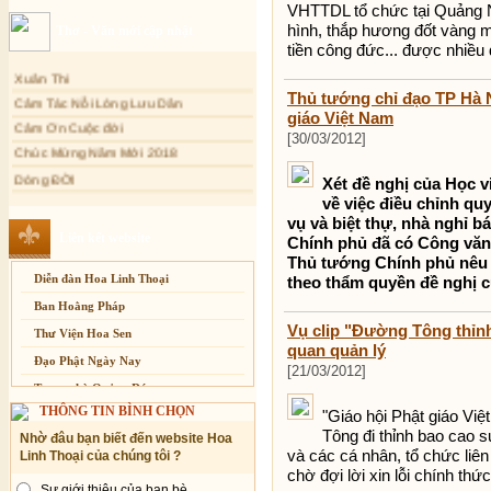
VHTTDL tổ chức tại Quảng Ni
Sự thương-ghét của con người
hình, thắp hương đốt vàng m
Thơ - Văn mới cập nhật
Mối lo của con người
tiền công đức... được nhiều 
Xuân Thi
Cải đạo: Nguyên nhân & giải pháp
Cảm Tác Nỗi Lòng Lưu Dân
Thủ tướng chỉ đạo TP Hà N
Nỗi lòng của các bệnh nhân nghèo
giáo Việt Nam
Cảm Ơn Cuộc đời
An Giang: Tịnh thất Quy Nguyên
[30/03/2012]
phát quà từ thiện tại xã Cư Yang
Chúc Mừng Năm Mới 2018
Tịnh xá Ngọc Đăng khai giảng Thiền
Dòng ĐỜI
dành cho Người bận rộn
Xét đề nghị của Học v
Tâm Thiền
về việc điều chỉnh quy
Chuông Ngân
vụ và biệt thự, nhà nghỉ b
Liên kết website
Chính phủ đã có Công văn
Kính mừng Phật Đản
Thủ tướng Chính phủ nêu 
Anh không chết đâu em
Diễn đàn Hoa Linh Thoại
theo thẩm quyền đề nghị c
Kiếp này
Ban Hoằng Pháp
Vụ clip "Đường Tông thỉnh
Thư Viện Hoa Sen
quan quản lý
Đạo Phật Ngày Nay
[21/03/2012]
Trang nhà Quảng Đức
THÔNG TIN BÌNH CHỌN
"Giáo hội Phật giáo Vi
Báo Giác Ngộ
Tông đi thỉnh bao cao s
Nhờ đâu bạn biết đến website Hoa
Vesak 2014
và các cá nhân, tổ chức liê
Linh Thoại của chúng tôi ?
chờ đợi lời xin lỗi chính thức
Sự giới thiệu của bạn bè