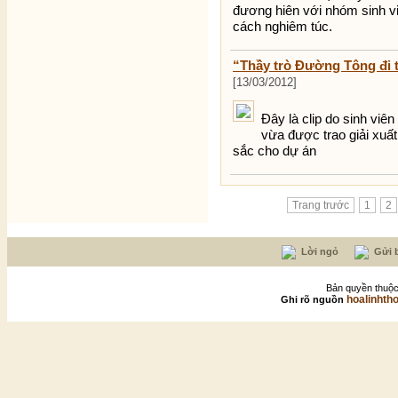
đương hiên với nhóm sinh vi
cách nghiêm túc.
“Thầy trò Đường Tông đi t
[13/03/2012]
Ðây là clip do sinh viê
vừa được trao giải xuất
sắc cho dự án
Trang trước
1
2
Lời ngỏ
Gửi b
Bản quyền thuộc
hoalinhth
Ghi rõ nguồn