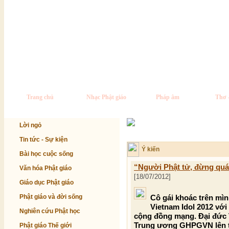
Trang chủ
Nhạc Phật giáo
Pháp âm
Thơ 
Lời ngỏ
Tin tức - Sự kiện
Ý kiến
Bài học cuộc sống
“Người Phật tử, đừng quá 
Văn hóa Phật giáo
[18/07/2012]
Giáo dục Phật giáo
Phật giáo và đời sống
Cô gái khoác trên mìn
Vietnam Idol 2012 vớ
Nghiên cứu Phật học
cộng đồng mạng. Đại đức 
Trung ương GHPGVN lên ti
Phật giáo Thế giới