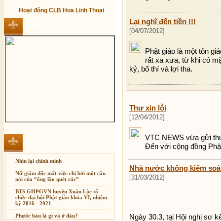
Hoạt động CLB Hoa Linh Thoại
Lại nghĩ đến tiền !!!
Từ điển Phật học
[04/07/2012]
Phật giáo là một tôn gi
rất xa xưa, từ khi có mặ
kỷ, bố thí và lợi tha.
Thư xin lỗi
[12/04/2012]
VTC NEWS vừa gửi thư 
Bài mới cập nhật
Đến với cộng đồng Phật
Nhìn lại chính mình
Nhà nước không kiểm soát
Nữ giám đốc mất việc chỉ bởi một câu
[31/03/2012]
nói của “ông lão quét rác”
BTS GHPGVN huyện Xuân Lộc tổ
chức đại hội Phật giáo khóa VI, nhiệm
kỳ 2016 - 2021
Ngày 30.3, tại Hội nghị sơ k
Phước báu là gì và ở đâu?