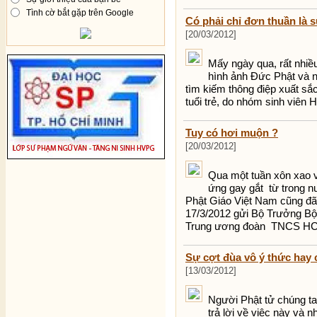
Tình cờ bắt gặp trên Google
Có phải chỉ đơn thuần là s
[20/03/2012]
Mấy ngày qua, rất nhiề
hình ảnh Đức Phật và n
tìm kiếm thông điệp xuất sắ
tuổi trẻ, do nhóm sinh viên 
Tuy có hơi muộn ?
[20/03/2012]
Qua một tuần xôn xao v
ứng gay gắt từ trong n
Phật Giáo Việt Nam cũng đ
17/3/2012 gửi Bộ Trưởng Bộ 
Trung ương đoàn TNCS H
Sự cợt đùa vô ý thức hay 
[13/03/2012]
Người Phật tử chúng ta
trả lời về việc này và n