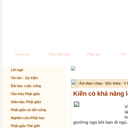
Trang chủ
Nhạc Phật giáo
Pháp âm
Thơ 
Lời ngỏ
Tin tức - Sự kiện
Ẩm thực chay - Sức khỏe - Y 
Bài học cuộc sống
Kiến có khả năng 
Văn hóa Phật giáo
Giáo dục Phật giáo
V
Phật giáo và đời sống
l
h
Nghiên cứu Phật học
giường ngủ khi bạn đi ngủ.
Phật giáo Thế giới