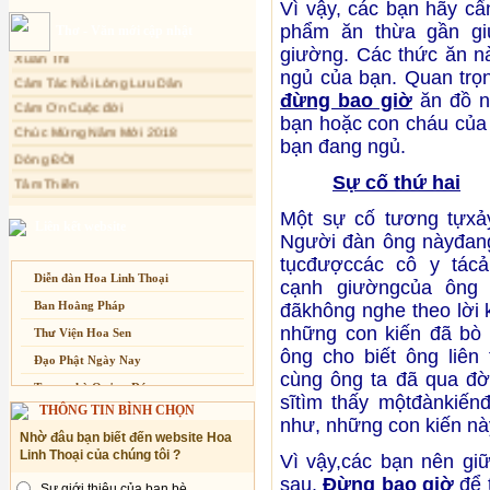
Vì vậy, các bạn hãy cẩ
Sự thương-ghét của con người
phẩm ăn thừa gần gi
Thơ - Văn mới cập nhật
Mối lo của con người
Xuân Thi
giường. Các thức ăn nà
Cải đạo: Nguyên nhân & giải pháp
ngủ của bạn. Quan trọ
Cảm Tác Nỗi Lòng Lưu Dân
đừng bao giờ
ăn đồ ng
Nỗi lòng của các bệnh nhân nghèo
Cảm Ơn Cuộc đời
bạn hoặc con cháu của 
Chúc Mừng Năm Mới 2018
An Giang: Tịnh thất Quy Nguyên
phát quà từ thiện tại xã Cư Yang
bạn đang ngủ.
Dòng ĐỜI
Tịnh xá Ngọc Đăng khai giảng Thiền
Tâm Thiền
dành cho Người bận rộn
Sự cố thứ hai
Chuông Ngân
Một sự cố tương tựxảy
Kính mừng Phật Đản
Liên kết website
Người đàn ông nàyđang đ
Anh không chết đâu em
tụcđượccác cô y tác
Kiếp này
Diễn đàn Hoa Linh Thoại
cạnh giườngcủa ông 
Ban Hoằng Pháp
đãkhông nghe theo lời 
những con kiến đã bò 
Thư Viện Hoa Sen
ông cho biết ông liên
Đạo Phật Ngày Nay
cùng ông ta đã qua đờ
Trang nhà Quảng Đức
sĩtìm thấy mộtđànkiến
THÔNG TIN BÌNH CHỌN
Báo Giác Ngộ
như, những con kiến nà
Nhờ đâu bạn biết đến website Hoa
Vesak 2014
Linh Thoại của chúng tôi ?
Vì vậy,các bạn nên gi
sau.
Đừng bao giờ
để 
Sự giới thiệu của bạn bè