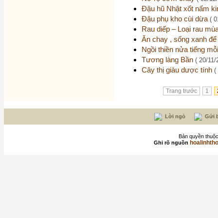
Đậu hũ Nhật xốt nấm 
Đậu phụ kho cùi dừa
( 
Rau diếp – Loại rau mù
Ăn chay , sống xanh để 
Ngồi thiền nửa tiếng m
Tương làng Bần
( 20/11/
Cây thị giàu dược tính
(
Trang trước
1
Lời ngỏ
Gửi b
Bản quyền thuộc
hoalinhth
Ghi rõ nguồn