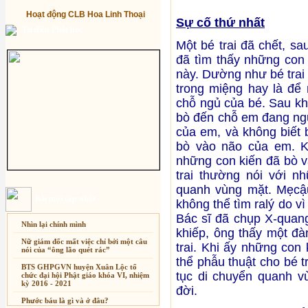
Hoạt động CLB Hoa Linh Thoại
Sự cố thứ nhất
Từ điển Phật học
Một bé trai đã chết, sa
đã tìm thấy những con
này. Dường như bé trai
trong miệng hay là để
chỗ ngủ của bé. Sau kh
bò đến chỗ em đang ngủ 
của em, và không biết
bò vào não của em. Kh
những con kiến đã bò v
trai thường nói với n
quanh vùng mặt. Mẹcậ
Bài mới cập nhật
không thể tìm ralý do 
Bác sĩ đã chụp X-quan
Nhìn lại chính mình
khiếp, ông thấy một đà
Nữ giám đốc mất việc chỉ bởi một câu
trai. Khi ấy những con
nói của “ông lão quét rác”
thể phẫu thuật cho bé t
BTS GHPGVN huyện Xuân Lộc tổ
tục di chuyển quanh v
chức đại hội Phật giáo khóa VI, nhiệm
kỳ 2016 - 2021
đời.
Phước báu là gì và ở đâu?