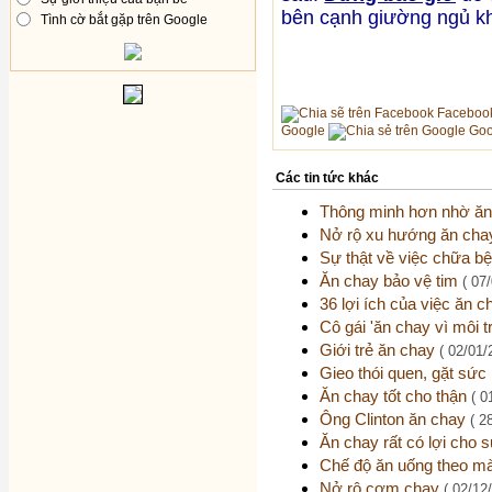
bên cạnh giường ngủ kh
Tình cờ bắt gặp trên Google
Faceboo
Google
Goo
Các tin tức khác
Thông minh hơn nhờ ă
Nở rộ xu hướng ăn chay
Sự thật về việc chữa b
Ăn chay bảo vệ tim
( 07
36 lợi ích của việc ăn 
Cô gái 'ăn chay vì môi 
Giới trẻ ăn chay
( 02/01/
Gieo thói quen, gặt sứ
Ăn chay tốt cho thận
( 0
Ông Clinton ăn chay
( 2
Ăn chay rất có lợi cho 
Chế độ ăn uống theo m
Nở rộ cơm chay
( 02/12