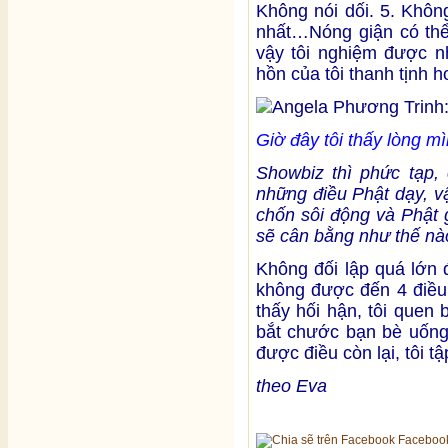
Không nói dối. 5. Khôn
nhất…Nóng giận có thể 
vậy tôi nghiệm được n
hồn của tôi thanh tịnh h
Giờ đây tôi thấy lòng m
Showbiz thì phức tạp, 
những điều Phật dạy, v
chốn sôi động và Phật gi
sẽ cân bằng như thế nà
Không đối lập quá lớn đ
không được đến 4 điều 
thấy hối hận, tôi quen b
bắt chước bạn bè uống 
được điều còn lại, tôi 
theo Eva
Faceboo