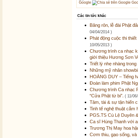
Google
Goo
Các tin tức khác
Băng rôn, lễ đài Phật đ
04/04/2014 )
Phát động cuộc thi thiết
10/05/2013 )
Chương trình ca nhạc 
giới thiệu Hương Sơn V
Triết lý nhẹ nhàng tro
Những mỹ nhân showbiz 
HOÀNG DUY – Tiếng há
Đoàn làm phim Phật Ngọ
Chương trình Ca nhạc 
“Cửa Phật từ bi”.
( 11/06
Tâm, tài & sự tận hiến 
Tinh tế nghệ thuật cắm
PGS.TS Cù Lệ Duyên &
Ca sĩ Hùng Thanh với a
Trương Thị May hoa h
Cơm thiu, gạo sống, và 