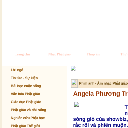
Trang chủ
Nhạc Phật giáo
Pháp âm
Thơ 
Lời ngỏ
Tin tức - Sự kiện
Phim ảnh - Âm nhạc Phật giáo
Bài học cuộc sống
Angela Phương Tri
Văn hóa Phật giáo
Giáo dục Phật giáo
T
Phật giáo và đời sống
n
Nghiên cứu Phật học
sóng gió của showbiz,
rắc rối và phiền muộn
Phật giáo Thế giới