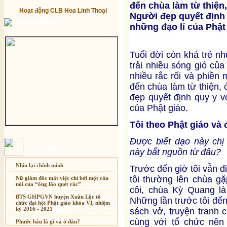
đến chùa làm từ thiện
Hoạt động CLB Hoa Linh Thoại
Người đẹp quyết định
Từ điển Phật học
những đạo lí của Phật
Tuổi đời còn khá trẻ n
trải nhiều sóng gió củ
nhiều rắc rối và phiền
đến chùa làm từ thiện,
đẹp quyết định quy y 
của Phật giáo.
Tôi theo Phật giáo và 
Được biết dạo này chị 
Bài mới cập nhật
này bắt nguồn từ đâu?
Nhìn lại chính mình
Trước đến giờ tôi vẫn đi
tôi thường lên chùa g
Nữ giám đốc mất việc chỉ bởi một câu
nói của “ông lão quét rác”
côi, chùa Kỳ Quang là
BTS GHPGVN huyện Xuân Lộc tổ
Những lần trước tôi đến
chức đại hội Phật giáo khóa VI, nhiệm
kỳ 2016 - 2021
sách vở, truyện tranh 
cùng với tổ chức nên
Phước báu là gì và ở đâu?