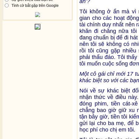
ẩn’?
Tình cờ bắt gặp trên Google
Tôi không ở ẩn mà vì 
gian cho các hoạt động
tài chính duy nhất nên r
khăn đi chăng nữa tôi 
đang chuẩn bị để đi hát
nên tôi sẽ không có nh
rồi tôi cũng gặp nhiều
phải thấu đáo. Tôi thấy
tôi muốn cuộc sống đơn 
Một cô gái chỉ mới 17 t
khác biệt so với các bạ
Nói về sự khác biệt đố
nhận thức về điều này.
đóng phim, tiền cát-x
chẳng bao giờ giữ xu n
tận bây giờ, tiền tôi k
gửi lại cho ba mẹ, để 
học phí cho chị em tôi.