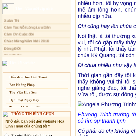
nhiều hơn, tôi hy vọng 
Sự thương-ghét của con người
Thơ - Văn mới cập nhật
thể ấm lòng hơn, chún
Mối lo của con người
nhiều dịp nữa.
Xuân Thi
Cải đạo: Nguyên nhân & giải pháp
Cảm Tác Nỗi Lòng Lưu Dân
Chị cũng hay lên chùa 
Nỗi lòng của các bệnh nhân nghèo
Cảm Ơn Cuộc đời
An Giang: Tịnh thất Quy Nguyên
Nói thật là tôi thường
Chúc Mừng Năm Mới 2018
phát quà từ thiện tại xã Cư Yang
vui, tôi có gặp mấy th
Dòng ĐỜI
Tịnh xá Ngọc Đăng khai giảng Thiền
lý nhà Phật, tôi thấy t
dành cho Người bận rộn
Tâm Thiền
chùa Kỳ Quang, tôi còn
Chuông Ngân
Liên kết website
Đi chùa nhiều như vậy 
Kính mừng Phật Đản
Anh không chết đâu em
Thời gian gần đây tôi 
Diễn đàn Hoa Linh Thoại
Kiếp này
thấy không vui thì tôi
Ban Hoằng Pháp
nghe giảng đạo, tôi th
Thư Viện Hoa Sen
Vừa rồi, được sự đồng ý 
Đạo Phật Ngày Nay
Trang nhà Quảng Đức
Phương Trinh trưởng th
THÔNG TIN BÌNH CHỌN
Báo Giác Ngộ
cô tìm sự thanh tịnh
Nhờ đâu bạn biết đến website Hoa
Vesak 2014
Linh Thoại của chúng tôi ?
Có phải do chị không ch
Sự giới thiệu của bạn bè