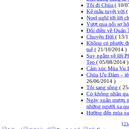
Tôi đi Chùa
( 10/0
Kế mẫu tuyệt vời
(
Noel nghĩ tới lời 
Vượt qua nỗi sợ 
Đôi điều về Quán
Chuyện Đời
( 13/1
Không có phước đức
tuệ
( 21/10/2014 )
Suy ngẫm về lời Ph
Teo
( 05/08/2014 )
Cảm xúc Mùa Vu 
Chùa Ưu Đàm – tên
26/06/2014 )
Tôi sang sông
( 25
Có không nhân quả
Ngày xuân mượn m
những người xa q
Hướng đến mùa xuâ
1
2
3