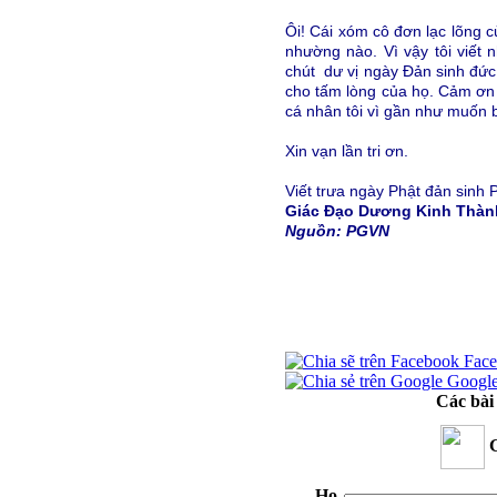
Ôi! Cái xóm cô đơn lạc lõng c
nhường nào. Vì vậy tôi viết
chút dư vị ngày Đản sinh đứ
cho tấm lòng của họ. Cảm ơn 
cá nhân tôi vì gần như muốn b
Xin vạn lần tri ơn.
Viết trưa ngày Phật đản sinh 
Giác Đạo Dương Kinh Thàn
Nguồn: PGVN
Face
Googl
Các bài 
G
Họ