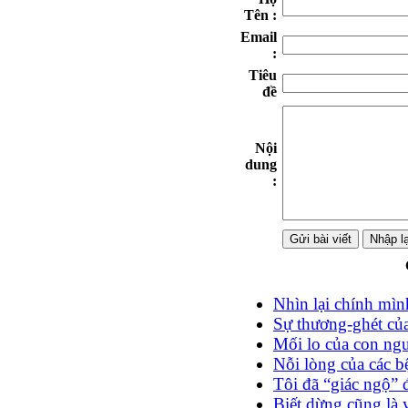
Tên :
Email
:
Tiêu
đề
Nội
dung
:
Nhìn lại chính mì
Sự thương-ghét củ
Mối lo của con ng
Nỗi lòng của các 
Tôi đã “giác ngộ” 
Biết dừng cũng là