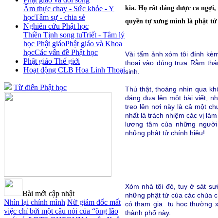
kia. Họ rất đáng được ca ngợi,
Ẩm thực chay - Sức khỏe - Y
học
Tâm sự - chia sẻ
quyền tự xưng mình là phật tử
Nghiên cứu Phật học
Thiền Tịnh song tu
Triết - Tâm lý
học Phật giáo
Phật giáo và Khoa
học
Các vấn đề Phật học
Vài tấm ảnh xóm tôi đính kèm
Phật giáo Thế giới
thoại vào đúng trưa Rằm th
Hoạt động CLB Hoa Linh Thoại
sinh.
Từ điển Phật học
Thú thật, thoáng nhìn qua kh
đáng đưa lên một bài viết, n
treo lên nơi này là cả một ch
nhất là trách nhiệm các vị là
lương tâm của những người
những phật tử chính hiệu!
Xóm nhà tôi đó, tuy ở sát s
Bài mới cập nhật
những phật tử của các chùa c
Nhìn lại chính mình
Nữ giám đốc mất
có tham gia tu học thường xu
việc chỉ bởi một câu nói của “ông lão
thành phố này.