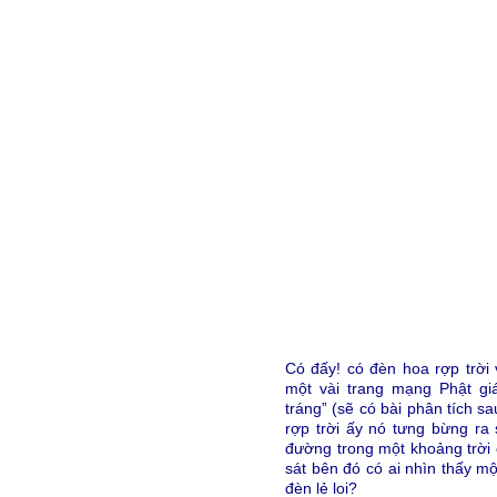
Có đấy! có đèn hoa rợp trờ
một vài trang mạng Phật g
tráng” (sẽ có bài phân tích s
rợp trời ấy nó tưng bừng ra
đường trong một khoảng trời 
sát bên đó có ai nhìn thấy mộ
đèn lẻ loi?