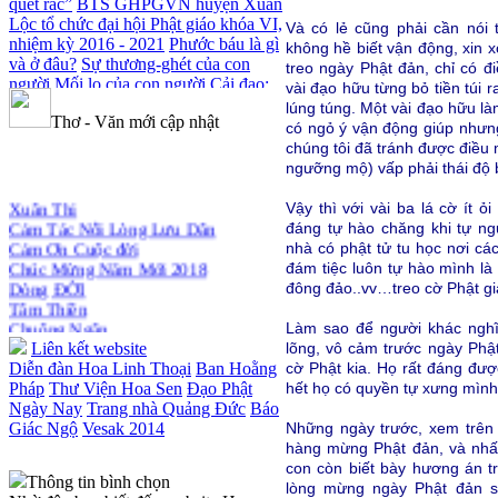
quét rác”
BTS GHPGVN huyện Xuân
Lộc tổ chức đại hội Phật giáo khóa VI,
Và có lẻ cũng phải cần nói 
nhiệm kỳ 2016 - 2021
Phước báu là gì
không hề biết vận động, xin x
và ở đâu?
Sự thương-ghét của con
treo ngày Phật đản, chỉ có đ
người
Mối lo của con người
Cải đạo:
vài đạo hữu từng bỏ tiền túi 
Nguyên nhân & giải pháp
Nỗi lòng
lúng túng. Một vài đạo hữu là
Thơ - Văn mới cập nhật
của các bệnh nhân nghèo
An Giang:
có ngỏ ý vận động giúp nhưng
Tịnh thất Quy Nguyên phát quà từ
chúng tôi đã tránh được điều 
thiện tại xã Cư Yang
Tịnh xá Ngọc
ngưỡng mộ) vấp phải thái độ b
Đăng khai giảng Thiền dành cho
Xuân Thi
Người bận rộn
Vậy thì với vài ba lá cờ ít 
Cảm Tác Nỗi Lòng Lưu Dân
đáng tự hào chăng khi tự ng
Cảm Ơn Cuộc đời
nhà có phật tử tu học nơi c
Chúc Mừng Năm Mới 2018
đám tiệc luôn tự hào mình là
Dòng ĐỜI
đông đảo..vv…treo cờ Phật g
Tâm Thiền
Chuông Ngân
Làm sao để người khác nghĩ 
Kính mừng Phật Đản
lõng, vô cảm trước ngày Phậ
Liên kết website
Anh không chết đâu em
cờ Phật kia. Họ rất đáng đượ
Diễn đàn Hoa Linh Thoại
Ban Hoằng
Kiếp này
hết họ có quyền tự xưng mình 
Pháp
Thư Viện Hoa Sen
Đạo Phật
Ngày Nay
Trang nhà Quảng Đức
Báo
Những ngày trước, xem trên 
Giác Ngộ
Vesak 2014
hàng mừng Phật đản, và nhất
con còn biết bày hương án t
Thông tin bình chọn
lòng mừng ngày Phật đản s