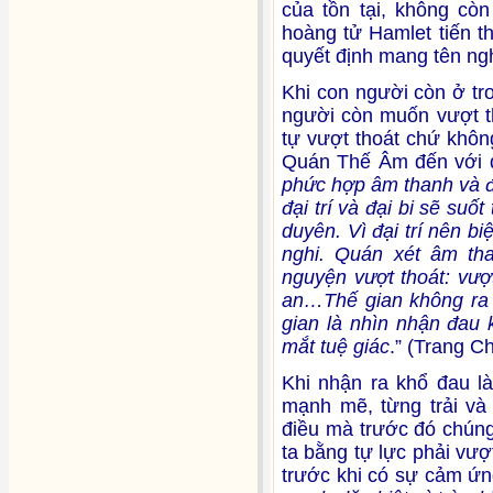
của tồn tại, không cò
hoàng tử Hamlet tiến t
quyết định mang tên ngh
Khi con người còn ở tr
người còn muốn vượt th
tự vượt thoát chứ khôn
Quán Thế Âm đến với đ
phức hợp âm thanh và đ
đại trí và đại bi sẽ suố
duyên. Vì đại trí nên bi
nghi. Quán xét âm tha
nguyện vượt thoát: vượt
an…Thế gian không ra 
gian là nhìn nhận đau 
mắt tuệ giác
.” (Trang C
Khi nhận ra khổ đau là
mạnh mẽ, từng trải và 
điều mà trước đó chúng
ta bằng tự lực phải vư
trước khi có sự cảm ứng