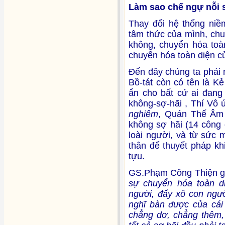
Làm sao chế ngự nỗi 
Thay đổi hệ thống niề
tâm thức của mình, chu
không, chuyển hóa toà
chuyển hóa toàn diện củ
Đến đây chúng ta phải
Bồ-tát còn có tên là K
ẩn cho bất cứ ai đang 
không-sợ-hãi , Thí Vô 
nghiêm
, Quán Thế Âm 
không sợ hãi (14 công 
loài người, và từ sức 
thân để thuyết pháp kh
tựu.
GS.Phạm Công Thiện gi
sự chuyển hóa toàn di
người, đẩy xô con ngư
nghĩ bàn được của cái 
chẳng dơ, chẳng thêm, 