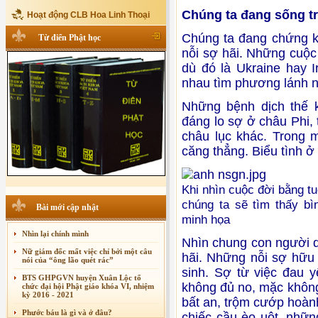
Chúng ta đang sống tr
Hoạt động CLB Hoa Linh Thoại
Chúng ta đang chứng k
Từ điển Phật học
nỗi sợ hãi. Những cuộc
dù đó là Ukraine hay I
nhau tìm phương lánh n
Những bệnh dịch thế 
đáng lo sợ ở châu Phi,
châu lục khác. Trong m
căng thẳng. Biểu tình 
Khi nhìn cuộc đời bằng t
chúng ta sẽ tìm thấy bì
Bài mới cập nhật
minh họa
Nhìn lại chính mình
Nhìn chung con người d
Nữ giám đốc mất việc chỉ bởi một câu
hãi. Những nỗi sợ hữu 
nói của “ông lão quét rác”
sinh. Sợ từ việc đau y
BTS GHPGVN huyện Xuân Lộc tổ
không đủ no, mặc không
chức đại hội Phật giáo khóa VI, nhiệm
kỳ 2016 - 2021
bất an, trộm cướp hoàn
Xuân Thi
Phước báu là gì và ở đâu?
chiếc cầu èo uột, nhữn
Cảm Tác Nỗi Lòng Lưu Dân