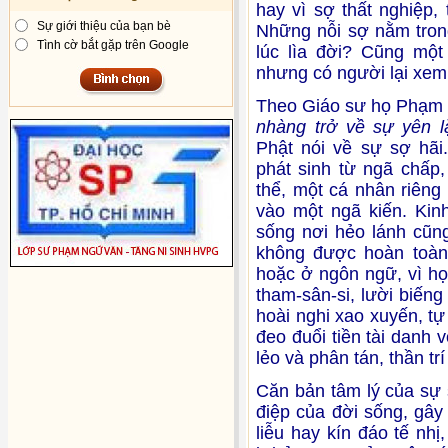
hay vì sợ thất nghiệp,
Sự giới thiệu của bạn bè
Những nỗi sợ nằm trong
Tình cờ bắt gặp trên Google
lúc lìa đời? Cũng một
nhưng có người lại xem
Theo Giáo sư họ Phạm 
nhàng trở về sự yên
Phật nói về sự sợ hãi
phát sinh từ ngã chấp,
thể, một cá nhân riêng
vào một ngã kiến. Kin
sống nơi hẻo lánh cũng
không được hoàn toàn 
hoặc ở ngôn ngữ, vì họ
tham-sân-si, lười biếng
hoài nghi xao xuyến, t
đeo đuổi tiền tài danh 
lẻo và phân tán, thần tr
Căn bản tâm lý của sự 
điệp của đời sống, gây
liễu hay kín đáo tế nh