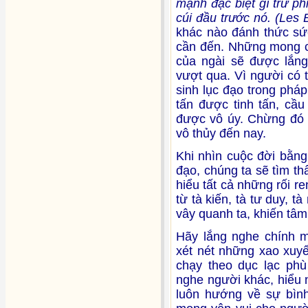
mạnh đặc biệt gì trừ p
cúi đầu trước nó. (Les
khác nào đánh thức sức
cần đến. Những mong c
của ngài sẽ được lắng
vượt qua. Vì người có
sinh lục đạo trong pháp 
tấn được tinh tấn, cầ
được vô úy. Chừng đó c
vô thủy đến nay.
Khi nhìn cuộc đời bằn
đạo, chúng ta sẽ tìm th
hiểu tất cả những rối r
từ tà kiến, tà tư duy, 
vây quanh ta, khiến tâ
Hãy lắng nghe chính m
xét nét những xao xuyế
chạy theo dục lạc phù
nghe người khác, hiểu
luôn hướng về sự bình