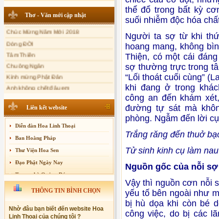
thể đổ trong bất kỳ c
Sự thương-ghét của con người
Cảm Ơn Cuộc đời
Thơ - Văn mới cập nhật
suối nhiễm độc hóa chấ
Mối lo của con người
Chúc Mừng Năm Mới 2018
Cải đạo: Nguyên nhân & giải pháp
Dòng ĐỜI
Người ta sợ từ khi th
Tâm Thiền
hoang mang, không bìn
Nỗi lòng của các bệnh nhân nghèo
Thiện, có một cái đáng 
Chuông Ngân
An Giang: Tịnh thất Quy Nguyên
phát quà từ thiện tại xã Cư Yang
sợ thường trực trong t
Kính mừng Phật Đản
Tịnh xá Ngọc Đăng khai giảng Thiền
“Lối thoát cuối cùng” (
Anh không chết đâu em
dành cho Người bận rộn
khi đang ở trong khác
Kiếp này
công an đến khám xét,
đường tự sát mà khôn
Liên kết website
phòng. Ngẫm đến lời cụ
Diễn đàn Hoa Linh Thoại
Trắng răng đến thuở bạ
Ban Hoằng Pháp
Tử sinh kinh cụ làm nau
Thư Viện Hoa Sen
Đạo Phật Ngày Nay
Nguồn gốc của nỗi sợ
Trang nhà Quảng Đức
Vậy thì nguồn cơn nỗi 
Báo Giác Ngộ
THÔNG TIN BÌNH CHỌN
yếu tố bên ngoài như m
Vesak 2014
bị hù dọa khi còn bé d
Nhờ đâu bạn biết đến website Hoa
công việc, do bị các lã
Linh Thoại của chúng tôi ?