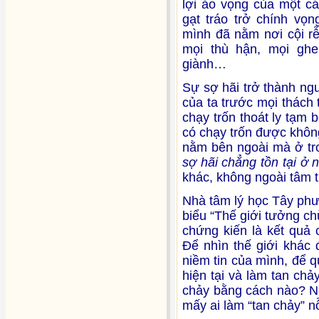
lợi ảo vọng của một cá
gạt tráo trở chính vọn
mình đã nằm nơi cội r
mọi thù hận, mọi ghe
giành…
Sự sợ hãi trở thành ng
của ta trước mọi thách 
chạy trốn thoát ly tạm 
có chạy trốn được khôn
nằm bên ngoài mà ở tro
sợ hãi chẳng tồn tại ở n
khác, không ngoài tâm t
Nhà tâm lý học Tây phư
biểu “Thế giới tưởng c
chứng kiến là kết quả 
Để nhìn thế giới khác 
niềm tin của mình, để 
hiện tại và làm tan chả
chảy bằng cách nào? Nó
mấy ai làm “tan chảy” 