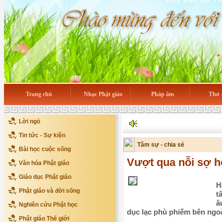
Trang chủ
Nhạc Phật giáo
Pháp âm
Thơ 
Lời ngỏ
Tin tức - Sự kiện
Tâm sự - chia sẻ
Bài học cuộc sống
Vượt qua nỗi sợ 
Văn hóa Phật giáo
Giáo dục Phật giáo
H
Phật giáo và đời sống
t
â
Nghiên cứu Phật học
dục lạc phù phiếm bên ngoà
Phật giáo Thế giới