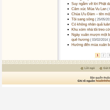
Suy ngẫm về lời Phật d
Cảm xúc Mùa Vu Lan
(
Chùa Ưu Đàm – tên một 
Tôi sang sông
( 25/05/20
Có không nhân quả luâ
Khu xóm nhà tôi treo 
Ngày xuân mượn một bà
quê hương
( 03/02/2014 )
Hướng đến mùa xuân bấ
1
2
Lời ngỏ
Gửi b
Bản quyền thuộc
hoalinhth
Ghi rõ nguồn