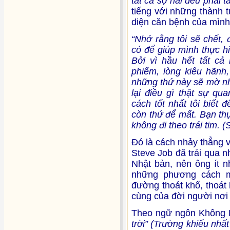
tất cả sợ hãi đều phải
tiếng với những thành t
diện căn bệnh của mình
“Nhớ rằng tôi sẽ chết, 
có để giúp mình thực h
Bởi vì hầu hết tất cả
phiếm, lòng kiêu hãnh,
những thứ này sẽ mờ nhạt
lại điều gì thật sự qu
cách tốt nhất tôi biết 
còn thứ để mất. Bạn th
không đi theo trái tim. 
Đó là cách nhảy thẳng v
Steve Job đã trải qua 
Nhật bản, nên ông ít n
những phương cách m
đường thoát khổ, thoát 
cùng của đời người nơi 
Theo ngữ ngôn Không 
trời” (Trường khiếu nhấ