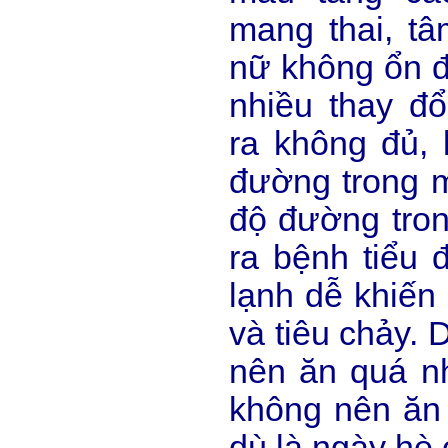
mang thai, tâ
nữ không ổn đị
nhiều thay đổi
ra không đủ, 
đường trong 
độ đường tron
ra bệnh tiểu
lạnh dễ khiến
và tiêu chảy. 
nên ăn quá n
không nên ăn
dù là ngày hè 