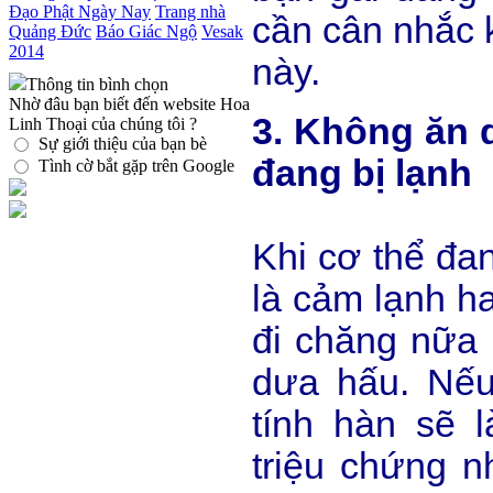
Đạo Phật Ngày Nay
Trang nhà
cần cân nhắc k
Quảng Đức
Báo Giác Ngộ
Vesak
2014
này.
Thông tin bình chọn
Nhờ đâu bạn biết đến website Hoa
3. Không ăn 
Linh Thoại của chúng tôi ?
Sự giới thiệu của bạn bè
đang bị lạnh
Tình cờ bắt gặp trên Google
Khi cơ thể đan
là cảm lạnh h
đi chăng nữa
dưa hấu. Nế
tính hàn sẽ 
triệu chứng n