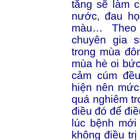
tăng sẽ làm c
nước, đau họ
màu… Theo 
chuyên gia s
trong mùa đôn
mùa hè oi bức
cảm cúm đều 
hiện nên mức
quá nghiêm trọ
điều đó để điều
lúc bệnh mới 
không điều tr