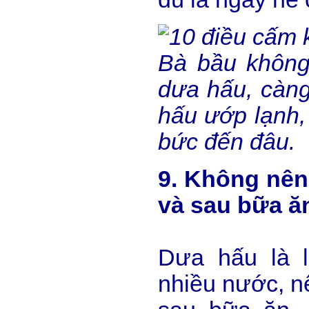
Bà bầu không
dưa hấu, càn
hấu ướp lạnh, 
bức đến đâu.
9. Không nên
và sau bữa ă
Dưa hấu là 
nhiều nước, n