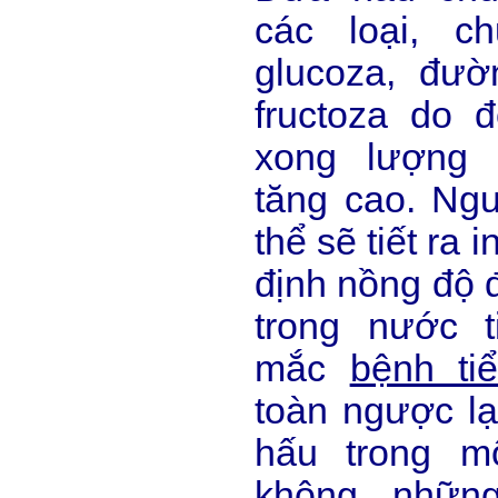
các loại, c
glucoza, đư
fructoza do 
xong lượng 
tăng cao. Ng
thể sẽ tiết ra i
định nồng độ 
trong nước 
mắc
bệnh ti
toàn ngược lạ
hấu trong m
không nhữn