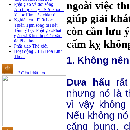
ngoài việc th
Phật giáo và đời sống
Ẩm thực chay - Sức khỏe -
Y học
Tâm sự - chia sẻ
giúp giải kh
Nghiên cứu Phật học
Thiền Tịnh song tu
Triết -
còn cần lưu 
Tâm lý học Phật giáo
Phật
giáo và Khoa học
Các vấn
cấm kỵ không
đề Phật học
Phật giáo Thế giới
Hoạt động CLB Hoa Linh
Thoại
1. Không nên
Từ điển Phật học
Dưa hấu
rấ
nhưng nó là t
vì vậy không
Nếu không nó s
căng bụng, 