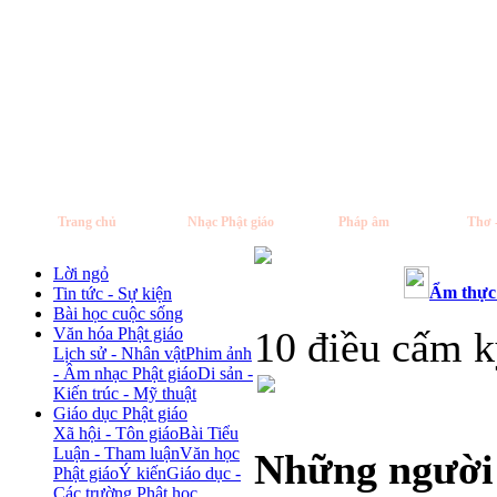
Trang chủ
Nhạc Phật giáo
Pháp âm
Thơ 
Lời ngỏ
Ẩm thực 
Tin tức - Sự kiện
Bài học cuộc sống
Văn hóa Phật giáo
10 điều cấm k
Lịch sử - Nhân vật
Phim ảnh
- Âm nhạc Phật giáo
Di sản -
Kiến trúc - Mỹ thuật
Giáo dục Phật giáo
Xã hội - Tôn giáo
Bài Tiểu
Luận - Tham luận
Văn học
Những người 
Phật giáo
Ý kiến
Giáo dục -
Các trường Phật học