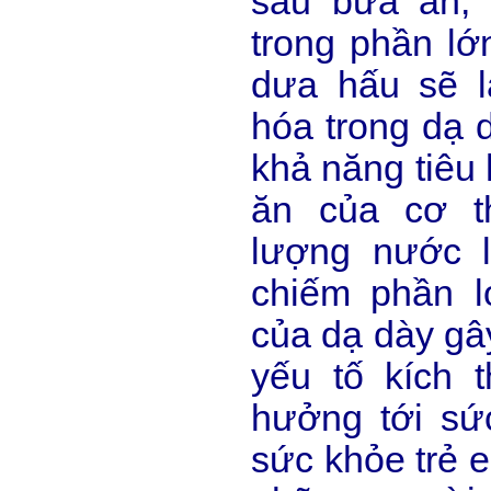
sau bữa ăn,
trong phần lớ
dưa hấu sẽ l
hóa trong dạ 
khả năng tiêu 
ăn của cơ t
lượng nước 
chiếm phần l
của dạ dày gâ
yếu tố kích 
hưởng tới sức
sức khỏe trẻ e