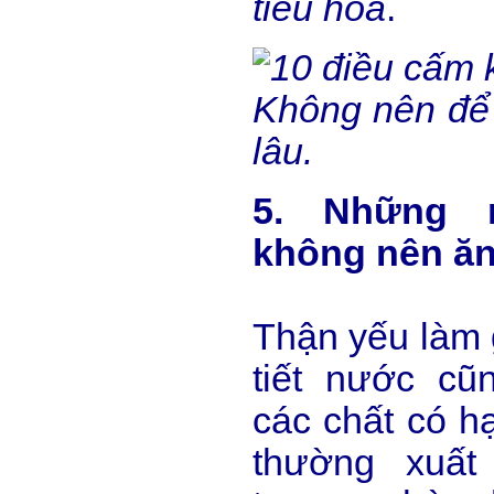
tiêu hóa
.
Không nên để
lâu.
5. Những 
không nên ă
Thận yếu làm 
tiết nước cũ
các chất có hạ
thường xuất