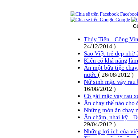
Faceboo
Google
Cá
Thủy Tiên - Công Vin
24/12/2014 )
Sao Việt trẻ đẹp nhờ
Kiến có khả năng là
Ăn một bữa tiệc chay,
nước
( 26/08/2012 )
Nữ sinh mặc váy rau
16/08/2012 )
Cô gái mặc váy rau x
Ăn chay thế nào cho
Những món ăn chay n
Ăn chậm, nhai kỹ - Đ
29/04/2012 )
Những lợi ích của vi