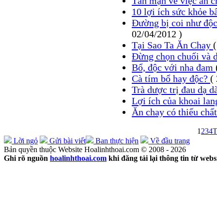
Tản mạn về việc ăn 
10 lợi ích sức khỏe b
Đường bị coi như độc
02/04/2012 )
Tại Sao Ta Ăn Chay
Đừng chọn chuối và 
Bổ, độc với nha đam
Cà tím bổ hay độc?
(
Trà dược trị đau dạ 
Lợi ích của khoai la
Ăn chay có thiếu chấ
1
2
3
4
T
Lời ngỏ
Gửi bài viết
Ban thực hiện
Về đầu trang
Bản quyền thuộc Website Hoalinhthoai.com © 2008 - 2026
Ghi rõ nguồn
hoalinhthoai.com
khi đăng tải lại thông tin từ webs