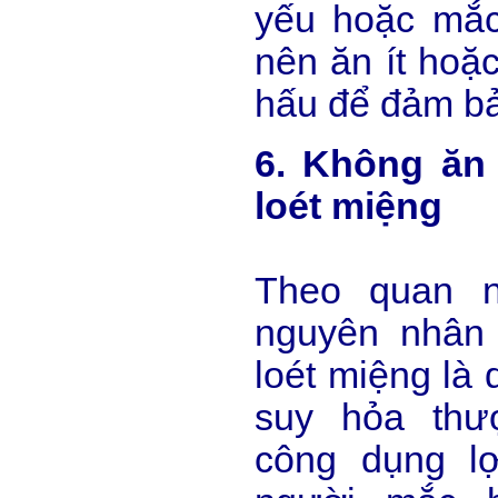
yếu hoặc mắc
nên ăn ít hoặ
hấu để đảm bả
6. Không ăn 
loét miệng
Theo quan n
nguyên nhân
loét miệng là 
suy hỏa thư
công dụng lợ