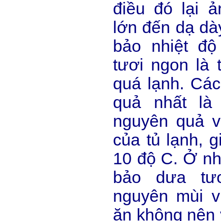
điều đó lại 
lớn đến dạ dà
bảo nhiệt đ
tươi ngon là 
quá lạnh. Các
quả nhất là
nguyên quả v
của tủ lạnh, g
10 độ C. Ở nh
bảo dưa tư
nguyên mùi v
ăn không nên 