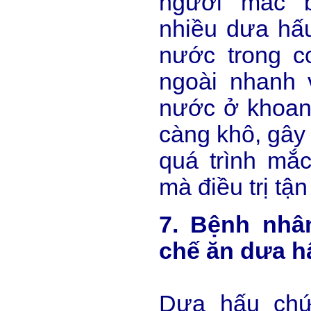
người mắc 
nhiều dưa hấ
nước trong cơ
ngoài nhanh 
nước ở khoan
càng khô, gây 
quá trình mắ
mà điều trị tận
7. Bệnh nhâ
chế ăn dưa h
Dưa hấu ch