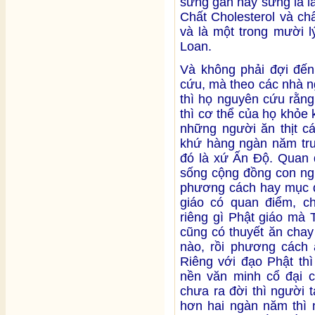
sưng gan hay sưng lá l
Chất Cholesterol và ch
và là một trong mười l
Loan.
Và không phải đợi đến
cứu, mà theo các nhà n
thì họ nguyên cứu rằn
thì cơ thể của họ khỏe
những người ăn thịt c
khứ hàng ngàn năm trư
đó là xứ Ấn Độ. Quan đ
sống cộng đồng con ngư
phương cách hay mục đí
giáo có quan điểm, c
riêng gì Phật giáo mà 
cũng có thuyết ăn chay
nào, rồi phương cách 
Riêng với đạo Phật thì
nền văn minh cổ đại 
chưa ra đời thì người 
hơn hai ngàn năm thì 