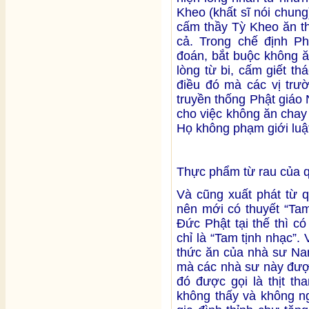
Kheo (khất sĩ nói chung
cấm thầy Tỳ Kheo ăn t
cả. Trong chế định Ph
đoán, bắt buộc không ăn
lòng từ bi, cấm giết th
điều đó mà các vị trư
truyền thống Phật giáo
cho việc không ăn chay
Họ không phạm giới luật 
Thực phẩm từ rau của q
Và cũng xuất phát từ 
nên mới có thuyết “Tam
Đức Phật tại thế thì c
chỉ là “Tam tịnh nhạc”.
thức ăn của nhà sư Na
mà các nhà sư này đượ
đó được gọi là thịt tha
không thấy và không ng