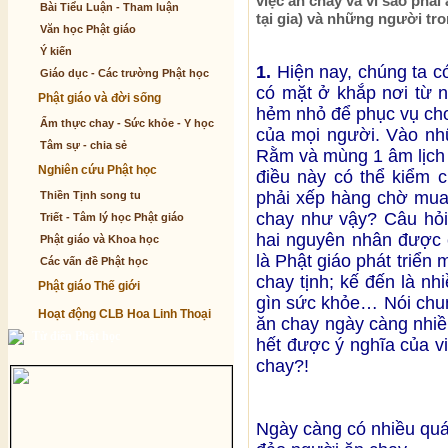
việc ăn chay và vì sao phải 
Bài Tiểu Luận - Tham luận
tại gia) và những người tro
Văn học Phật giáo
Ý kiến
1.
Hiện nay, chúng ta c
Giáo dục - Các trường Phật học
có mặt ở khắp nơi từ 
Phật giáo và đời sống
hẻm nhỏ để phục vụ ch
Ẩm thực chay - Sức khỏe - Y học
của mọi người. Vào nh
Tâm sự - chia sẻ
Rằm và mùng 1 âm lịch 
Nghiên cứu Phật học
điều này có thể kiểm 
phải xếp hàng chờ mua
Thiền Tịnh song tu
chay như vậy? Câu hỏi 
Triết - Tâm lý học Phật giáo
hai nguyên nhân được c
Phật giáo và Khoa học
là Phật giáo phát triển 
Các vấn đề Phật học
chay tịnh; kế đến là nhi
Phật giáo Thế giới
gìn sức khỏe… Nói chun
Hoạt động CLB Hoa Linh Thoại
ăn chay ngày càng nhiề
Từ điển Phật học
hết được ý nghĩa của vi
chay?!
Ngày càng có nhiều quá