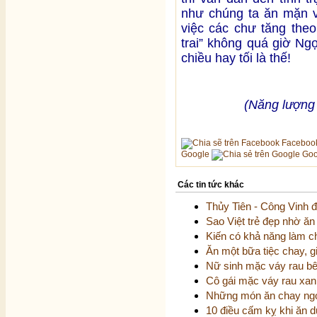
như chúng ta ăn mặn v
việc các chư tăng theo
trai” không quá giờ N
chiều hay tối là thế!
(Năng lượng 
Faceboo
Google
Goo
Các tin tức khác
Thủy Tiên - Công Vinh đ
Sao Việt trẻ đẹp nhờ ă
Kiến có khả năng làm c
Ăn một bữa tiệc chay, 
Nữ sinh mặc váy rau b
Cô gái mặc váy rau xan
Những món ăn chay ngo
10 điều cấm kỵ khi ăn 