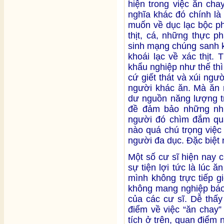
hiện trong việc ăn cha
nghĩa khác đó chính là
muốn về dục lạc bộc p
thịt, cá, những thực 
sinh mạng chúng sanh k
khoái lạc về xác thịt.
khẩu nghiệp như thế thì
cứ giết thát và xúi ngư
người khác ăn. Mà ăn 
dư nguồn năng lượng tr
đề đảm bảo những nhu 
người đó chìm đắm qua
nào quá chú trọng việc 
người đa dục. Đặc biệt n
Một số cư sĩ hiện nay 
sự tiện lợi tức là lúc 
mình không trực tiếp gi
không mang nghiệp báo
của các cư sĩ. Dễ thấ
điểm về việc “ăn chay
tích ở trên, quan điểm