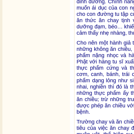
dinh dưỡng. Chính năn
muốn ái dục của con ng
cho con đường tu tập củ
ăn thức ăn chay tịnh 
dưỡng đạm, béo… khiến
cảm thấy nhẹ nhàng, thú
Cho nên một hành giả t
những không ăn chiều,
phẩm nặng nhọc và hà
Phật với hàng tu sĩ xuất
thực phẩm cứng và t
cơm, canh, bánh, trái
phẩm dạng lỏng như si
nhai, nghiền thì đó là
những thực phẩm ấy th
ăn chiều; trừ những tr
được phép ăn chiều vớ
bệnh.
Trường chay và ăn chiề
tiêu của việc ăn chay 