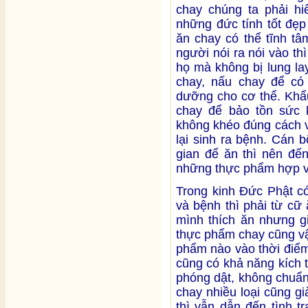
chay chúng ta phải h
những đức tính tốt đẹp
ăn chay có thể tĩnh tâ
người nói ra nói vào th
họ mà không bị lung la
chay, nấu chay để c
dưỡng cho cơ thể. Khẩ
chay để bảo tồn sức 
không khéo đúng cách 
lại sinh ra bệnh. Cán 
gian để ăn thì nên đế
những thực phẩm hợp vớ
Trong kinh Đức Phật có
và bệnh thì phải từ cữ
mình thích ăn nhưng gi
thực phẩm chay cũng vậy
phẩm nào vào thời điểm
cũng có khả năng kích t
phóng dật, không chuẩn
chay nhiều loại cũng g
thì vẫn dẫn đến tình 