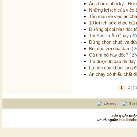
Ăn chậm, nhai kỹ - Đơn
Những lợi ích của việc
Tản mạn về việc ăn ch
10 lợi ích sức khỏe bất 
Đường bị coi như độc t
Tại Sao Ta Ăn Chay
( 30
Đừng chọn chuối và dứ
Bổ, độc với nha đam
( 3
Cà tím bổ hay độc?
( 27
Trà dược trị đau dạ dày
Lợi ích của khoai lang 
Ăn chay có thiếu chất 
1
2
Lời ngỏ
Gửi b
Bản quyền thuộc
hoalinhth
Ghi rõ nguồn