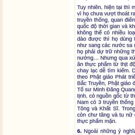
Tuy nhiên, hiện tại th
vì họ chưa vượt thoát r
truyền thống, quan điể
quốc độ thời gian và k
không thể có nhiều loạ
dào được thì họ dùng t
như sang các nước sa 
họ phải dự trữ những t
nướng… Nhưng qua xứ n
ăn thực phẩm từ thịt đ
chay lạc dễ tìm kiếm.
theo Phật giáo Phát tr
Bắc Truyền, Phật giáo đ
Tổ sư Minh Đăng Quang 
tịnh, có nguồn gốc từ t
Nam có 3 truyền thống
Tông và Khất Sĩ. Tron
còn chư tăng và tu nữ
thực phẩm mặn.
6.
Ngoài những ý nghĩ