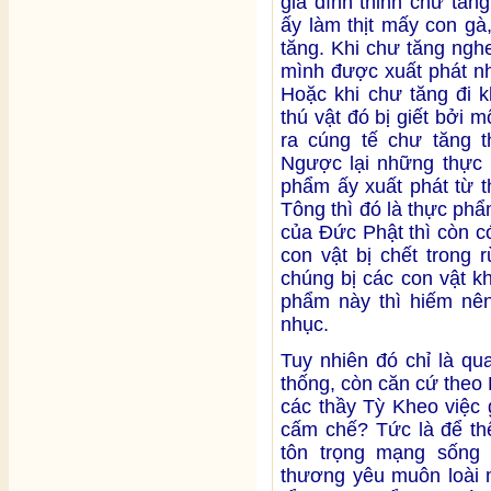
gia đình thỉnh chư tăng
ấy làm thịt mấy con gà,
tăng. Khi chư tăng ngh
mình được xuất phát n
Hoặc khi chư tăng đi k
thú vật đó bị giết bởi 
ra cúng tế chư tăng 
Ngược lại những thực
phẩm ấy xuất phát từ t
Tông thì đó là thực ph
của Đức Phật thì còn có
con vật bị chết trong 
chúng bị các con vật kh
phẩm này thì hiếm nên
nhục.
Tuy nhiên đó chỉ là qu
thống, còn căn cứ theo
các thầy Tỳ Kheo việc g
cấm chế? Tức là để th
tôn trọng mạng sống c
thương yêu muôn loài m