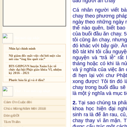
đảo người ăn chay
Cá nhân người viết bà
chay theo phương pháp 
ngày theo những ngày nh
thể nào quên, biết bao
của buổi đầu ăn chay. 5
Bài mới cập nhật
tôi cũng ăn chay, nhưng
đó khác với bây giờ. Ăn 
Nhìn lại chính mình
Bồ tát khi tôi cầu nguy
Nữ giám đốc mất việc chỉ bởi một câu
nguyện và “trả lễ” rất
nói của “ông lão quét rác”
tháng hoặc có khi là n
BTS GHPGVN huyện Xuân Lộc tổ
và ý nghĩa của việc ăn c
chức đại hội Phật giáo khóa VI, nhiệm
kỳ 2016 - 2021
đi hẹn lại với chư Phật
Phước báu là gì và ở đâu?
xong được! Tôi tin đó 
Xuân Thi
chay trong buổi đầu sẽ
Sự thương-ghét của con người
Cảm Tác Nỗi Lòng Lưu Dân
Thơ - Văn mới cập nhật
là một ý nghĩa và mục ti
Mối lo của con người
Cảm Ơn Cuộc đời
Cải đạo: Nguyên nhân & giải pháp
2.
Tại sao chúng ta phả
Chúc Mừng Năm Mới 2018
khoa học hiện đại ngh
Dòng ĐỜI
Nỗi lòng của các bệnh nhân nghèo
sinh ra là để ăn rau, củ
Tâm Thiền
An Giang: Tịnh thất Quy Nguyên
phát quà từ thiện tại xã Cư Yang
chay thay vì ăn mặn. 
Chuông Ngân
được cấu trúc một cách
Tịnh xá Ngọc Đăng khai giảng Thiền