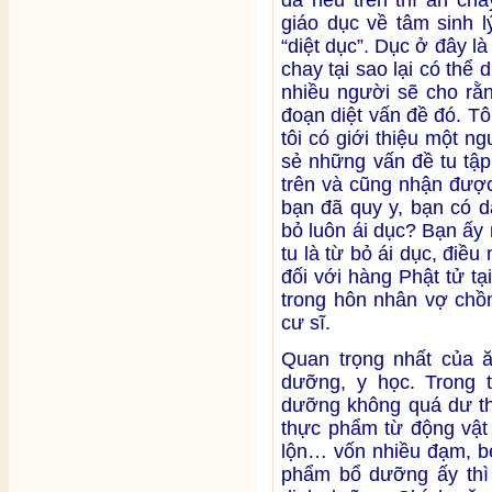
đã nêu trên thì ăn cha
giáo dục về tâm sinh l
“diệt dục”. Dục ở đây 
chay tại sao lại có thể
nhiều người sẽ cho rằn
đoạn diệt vấn đề đó. Tô
tôi có giới thiệu một n
sẻ những vấn đề tu tập
trên và cũng nhận được 
bạn đã quy y, bạn có d
bỏ luôn ái dục? Bạn ấy
tu là từ bỏ ái dục, điều
đối với hàng Phật tử tạ
trong hôn nhân vợ chồn
cư sĩ.
Quan trọng nhất của ă
dưỡng, y học. Trong 
dưỡng không quá dư th
thực phẩm từ động vật 
lộn… vốn nhiều đạm, b
phẩm bổ dưỡng ấy thì