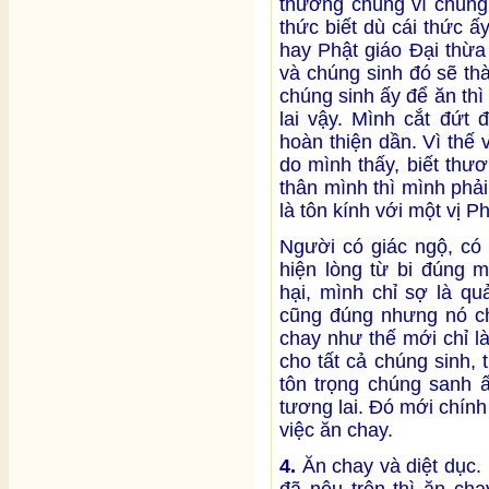
thương chúng vì chúng
thức biết dù cái thức ấ
hay Phật giáo Đại thừa 
và chúng sinh đó sẽ thà
chúng sinh ấy để ăn thì
lai vậy. Mình cắt đứt 
hoàn thiện dần. Vì thế v
do mình thấy, biết thư
thân mình thì mình phải
là tôn kính với một vị P
Người có giác ngộ, có t
hiện lòng từ bi đúng 
hại, mình chỉ sợ là qu
cũng đúng nhưng nó ch
chay như thế mới chỉ là
cho tất cả chúng sinh,
tôn trọng chúng sanh ấ
tương lai. Đó mới chính 
việc ăn chay.
4.
Ăn chay và diệt dục.