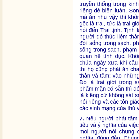
truyền thống trong kin
riêng để biện luận. So
mà ăn như vậy thì khô
gốc là trai, tức là trai 
nói đến Trai tịnh. Tịnh là
người đó thúc liệm thâ
đời sống trong sạch, p
sống trong sạch, phạm 
quan hệ tính dục. Khô
chúa ngày xưa khi cầu
thì họ cũng phải ăn ch
thân và tâm; vào những
Đó là trai giới trong
phẩm mặn có sẵn thì đó 
là kiêng cử không sát 
nói riêng và các tôn giá
các sinh mạng của thú v
7.
Nếu người phát tâm 
tiêu và ý nghĩa của việc
mọi người nói chung 
nghĩa, đúng đắn. Chúng