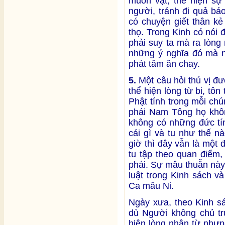
muôn vật, thể hiện sự
người, tránh đi quả bá
có chuyện giết thân k
thọ. Trong Kinh có nói 
phải suy ta mà ra lòng 
những ý nghĩa đó mà n
phát tâm ăn chay.
5.
Một câu hỏi thú vị đượ
thể hiện lòng từ bi, tô
Phật tính trong mỗi chú
phái Nam Tông họ khôn
không có những đức tín
cái gì và tu như thế 
giờ thì đây vẫn là một đ
tu tập theo quan điểm,
phái. Sự mâu thuẫn này 
luật trong Kinh sách v
Ca mâu Ni.
Ngày xưa, theo Kinh sá
dù Người không chủ trư
hiện lòng nhân từ nhưn