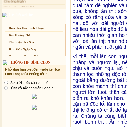
Kính mừng Phật Đản
dành cho Người bận rộn
quai hàm để nghiền và n
Anh không chết đâu em
quả, không ăn thịt sốn
Kiếp này
Liên kết website
sống có răng cửa và b
hai, đối với loài người
Diễn đàn Hoa Linh Thoại
hệ tiêu hóa dài gấp 12 
cần nhiều thời gian hơn
Ban Hoằng Pháp
với loài ăn thịt như hổ 
Thư Viện Hoa Sen
ngắn và phần ruột già th
Đạo Phật Ngày Nay
Vì thế, mỗi lần con ng
Trang nhà Quảng Đức
nhàng và ngược lại, n
THÔNG TIN BÌNH CHỌN
Báo Giác Ngộ
chịu và buồn ngủ. Bởi 
Nhờ đâu bạn biết đến website Hoa
Vesak 2014
thanh lọc những độc tố 
Linh Thoại của chúng tôi ?
ngoài bằng đường bài ti
Sự giới thiệu của bạn bè
còn khỏe mạnh thì chư
Tình cờ bắt gặp trên Google
người lớn tuổi, thận c
diễn ra khó khăn hơn. 
cặn bã độc tố, làm cho
thịt không có chất để tạ
ra. Chúng ta cũng biết
ruột, bệnh trĩ… Ăn nhi