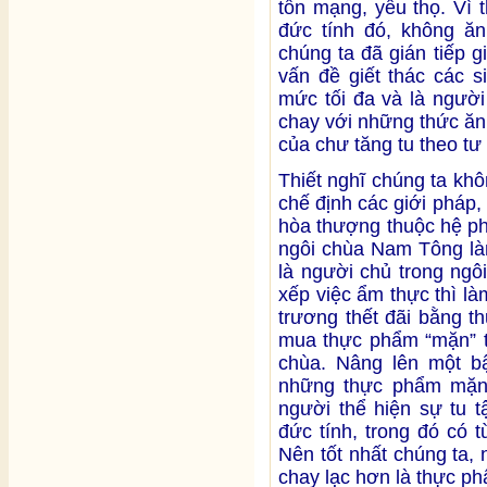
tổn mạng, yểu thọ. Vì 
đức tính đó, không ăn
chúng ta đã gián tiếp g
vấn đề giết thác các 
mức tối đa và là người 
chay với những thức ăn
của chư tăng tu theo tư
Thiết nghĩ chúng ta kh
chế định các giới pháp, 
hòa thượng thuộc hệ ph
ngôi chùa Nam Tông làm
là người chủ trong ngô
xếp việc ẩm thực thì l
trương thết đãi bằng t
mua thực phẩm “mặn” t
chùa. Nâng lên một b
những thực phẩm mặn ấ
người thể hiện sự tu t
đức tính, trong đó có 
Nên tốt nhất chúng ta,
chay lạc hơn là thực ph