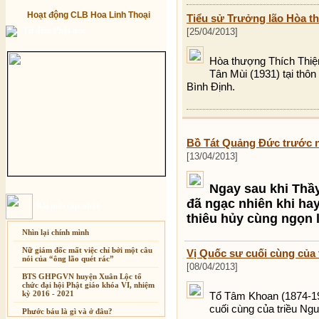
Hoạt động CLB Hoa Linh Thoại
Tiểu sử Trưởng lão Hòa 
Từ điển Phật học
[25/04/2013]
Hòa thượng Thích Thiệ
Tân Mùi (1931) tại thôn
Bình Định.
Bồ Tát Quảng Đức trước ng
[13/04/2013]
Ngay sau khi Thầ
đã ngạc nhiên khi hay
Bài mới cập nhật
thiêu hủy cùng ngọn 
Nhìn lại chính mình
Nữ giám đốc mất việc chỉ bởi một câu
Vị Quốc sư cuối cùng của 
nói của “ông lão quét rác”
[08/04/2013]
BTS GHPGVN huyện Xuân Lộc tổ
chức đại hội Phật giáo khóa VI, nhiệm
kỳ 2016 - 2021
Tổ Tâm Khoan (1874-193
cuối cùng của triều Ngu
Phước báu là gì và ở đâu?