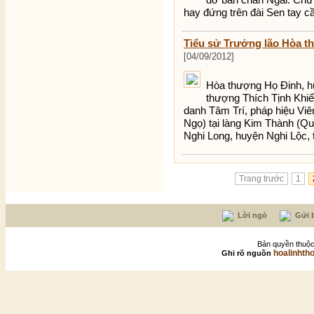
hay đứng trên đài Sen tay 
Tiểu sử Trưởng lão Hòa t
[04/09/2012]
Hòa thượng Họ Đinh, h
thượng Thích Tịnh Kh
danh Tâm Trí, pháp hiệu Vi
Ngọ) tại làng Kim Thành (Q
Nghi Long, huyện Nghi Lộc, 
Trang trước
1
Lời ngỏ
Gửi b
Bản quyền thuộc
hoalinhth
Ghi rõ nguồn