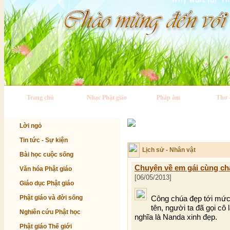
Trang chủ
Nhạc Phật giáo
Pháp âm
Thơ 
Lời ngỏ
Tin tức - Sự kiện
Lịch sử - Nhân vật
Bài học cuộc sống
Chuyện về em gái cùng ch
Văn hóa Phật giáo
[06/05/2013]
Giáo dục Phật giáo
Phật giáo và đời sống
Công chúa đẹp tới mức,
tên, người ta đã gọi c
Nghiên cứu Phật học
nghĩa là Nanda xinh đẹp.
Phật giáo Thế giới