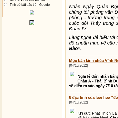
Tình cờ bắt gặp trên Google
Nhân Ngày Quân Đội
chúng tôi phỏng vấn 
phòng - trường trung 
cuộc đời Thầy trong 
Đoàn IV.
Lắng nghe để hiểu và c
độ chuẩn mực về câu n
Bào”.
Mộc bản kinh chùa Vĩnh Ng
[04/10/2012]
Nghi lễ đón nhân bằng
Châu Á - Thái Bình 
sẽ diễn ra vào ngày 7/10 tớ
8 đặc tính của loài hoa “
[04/10/2012]
Khi đức Phật Thích Ca 
đỡ bàn chân Ngài. Chư 