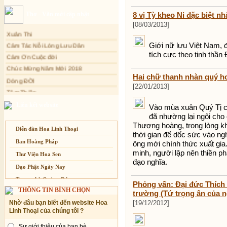
Sự thương-ghét của con người
Thơ - Văn mới cập nhật
8 vị Tỳ kheo Ni đặc biệt n
Mối lo của con người
[08/03/2013]
Xuân Thi
Cải đạo: Nguyên nhân & giải pháp
Cảm Tác Nỗi Lòng Lưu Dân
Giới nữ lưu Việt Nam, đ
Nỗi lòng của các bệnh nhân nghèo
Cảm Ơn Cuộc đời
tích cực theo tinh thần 
An Giang: Tịnh thất Quy Nguyên
phát quà từ thiện tại xã Cư Yang
Chúc Mừng Năm Mới 2018
Hai chữ thanh nhàn quý h
Dòng ĐỜI
Tịnh xá Ngọc Đăng khai giảng Thiền
dành cho Người bận rộn
[22/01/2013]
Tâm Thiền
Chuông Ngân
Liên kết website
Vào mùa xuân Quý Tị c
Kính mừng Phật Đản
đã nhường lại ngôi cho 
Anh không chết đâu em
Thượng hoàng, trong lòng kh
Diễn đàn Hoa Linh Thoại
thời gian để dốc sức vào ng
Kiếp này
Ban Hoằng Pháp
ông mới chính thức xuất gia.
minh, người lập nên thiền p
Thư Viện Hoa Sen
đạo nghĩa.
Đạo Phật Ngày Nay
Trang nhà Quảng Đức
Phỏng vấn: Đại đức Thích 
THÔNG TIN BÌNH CHỌN
Báo Giác Ngộ
trường (Tứ trọng ân của n
[19/12/2012]
Nhờ đâu bạn biết đến website Hoa
Vesak 2014
Linh Thoại của chúng tôi ?
Sự giới thiệu của bạn bè