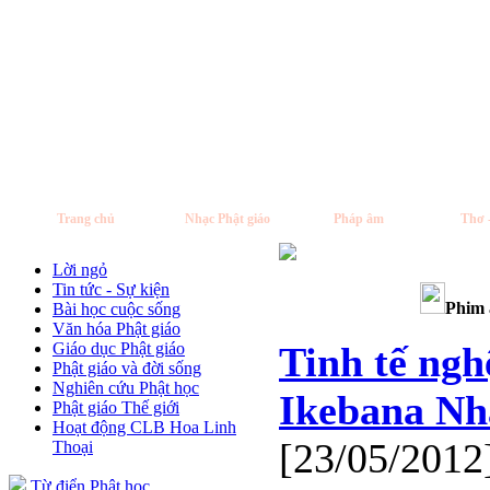
Trang chủ
Nhạc Phật giáo
Pháp âm
Thơ 
Lời ngỏ
Tin tức - Sự kiện
Phim 
Bài học cuộc sống
Văn hóa Phật giáo
Giáo dục Phật giáo
Tinh tế ngh
Phật giáo và đời sống
Nghiên cứu Phật học
Ikebana Nh
Phật giáo Thế giới
Hoạt động CLB Hoa Linh
[23/05/2012
Thoại
Từ điển Phật học