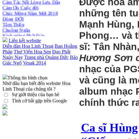
Được hòa âm,
Người bận rộn
Cảm Ơn Cuộc đời
Chúc Mừng Năm Mới 2018
những tên tu
Dòng ĐỜI
Tâm Thiền
Mạnh Hùng, 
Chuông Ngân
Kính mừng Phật Đản
Phong… và th
Anh không chết đâu em
Liên kết website
Kiếp này
sĩ: Tân Nhà
Diễn đàn Hoa Linh Thoại
Ban Hoằng
Pháp
Thư Viện Hoa Sen
Đạo Phật
Hương Sơn 
Ngày Nay
Trang nhà Quảng Đức
Báo
Giác Ngộ
Vesak 2014
nhạc của PG
và cũng là m
Thông tin bình chọn
Nhờ đâu bạn biết đến website Hoa
album nhạc P
Linh Thoại của chúng tôi ?
Sự giới thiệu của bạn bè
chính thức r
Tình cờ bắt gặp trên Google
Ca sĩ Hùng