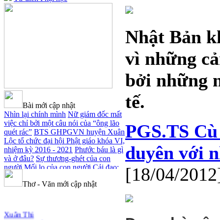
Nhật Bản kh
vì những c
bởi những n
tế.
Bài mới cập nhật
Nhìn lại chính mình
Nữ giám đốc mất
việc chỉ bởi một câu nói của “ông lão
PGS.TS Cù
quét rác”
BTS GHPGVN huyện Xuân
Lộc tổ chức đại hội Phật giáo khóa VI,
duyên với 
nhiệm kỳ 2016 - 2021
Phước báu là gì
và ở đâu?
Sự thương-ghét của con
người
Mối lo của con người
Cải đạo:
[18/04/2012
Nguyên nhân & giải pháp
Nỗi lòng
Thơ - Văn mới cập nhật
của các bệnh nhân nghèo
An Giang:
Tịnh thất Quy Nguyên phát quà từ
thiện tại xã Cư Yang
Tịnh xá Ngọc
Xuân Thi
Đăng khai giảng Thiền dành cho
Cảm Tác Nỗi Lòng Lưu Dân