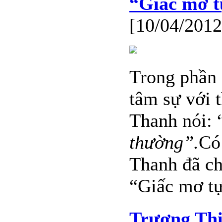
“Giấc mơ t
[10/04/2012
Trong phần g
tâm sự với 
Thanh nói: 
thường”.
Có
Thanh đã ch
“Giấc mơ tự
Trương Th