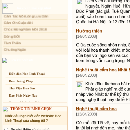
Diễn viên cải lương Tr
Sự thương-ghét của con người
Nguyệt, Ngân Huệ, Hữu 
Xuân Thi
Thơ - Văn mới cập nhật
Đức Phật (tác giả: Tuệ Qua
Mối lo của con người
Cảm Tác Nỗi Lòng Lưu Dân
xuất) sắp hoàn thành nhân d
Cải đạo: Nguyên nhân & giải pháp
Quốc tại Hà Nội từ 13 đến 1
Cảm Ơn Cuộc đời
Nỗi lòng của các bệnh nhân nghèo
Chúc Mừng Năm Mới 2018
Hướng thiện
An Giang: Tịnh thất Quy Nguyên
Dòng ĐỜI
[14/04/2008]
phát quà từ thiện tại xã Cư Yang
Tâm Thiền
Tịnh xá Ngọc Đăng khai giảng Thiền
Giữa cuộc sống nhộn nhịp, ồ
dành cho Người bận rộn
Chuông Ngân
với loài hoa thanh khiết, mộ
Kính mừng Phật Đản
của bạn với ngó sen và cúc t
Liên kết website
kem trông vẫn sang trọng. 
Anh không chết đâu em
Kiếp này
Nghệ thuật cắm hoa Nhật 
Diễn đàn Hoa Linh Thoại
[14/04/2008]
Ban Hoằng Pháp
Khởi đầu, Ikebana bắt 
Thư Viện Hoa Sen
Phật giáo nghĩ ra để c
nhập vào Nhật từ thế kỷ thứ 
Đạo Phật Ngày Nay
dùng nghệ thuật này để lễ P
Trang nhà Quảng Đức
Nghệ thuật cắm hoa
THÔNG TIN BÌNH CHỌN
Báo Giác Ngộ
[13/04/2008]
Nhờ đâu bạn biết đến website Hoa
Vesak 2014
Linh Thoại của chúng tôi ?
Cứ mỗi độ Tết về, hay mỗi k
là tôi lại nhớ đến mẹ, như t
Sự giới thiệu của bạn bè