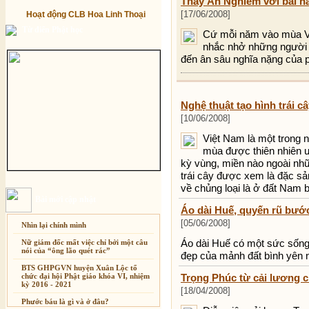
Thầy Ấn Nghiêm với bài h
[17/06/2008]
Hoạt động CLB Hoa Linh Thoại
Từ điển Phật học
Cứ mỗi năm vào mùa Vu L
nhắc nhở những người c
đến ân sâu nghĩa nặng của 
Nghệ thuật tạo hình trái 
[10/06/2008]
Việt Nam là một trong 
mùa được thiên nhiên ưu
kỳ vùng, miền nào ngoài nhữ
trái cây được xem là đặc sả
về chủng loại là ở đất Nam b
Bài mới cập nhật
Áo dài Huế, quyến rũ bướ
[05/06/2008]
Nhìn lại chính mình
Áo dài Huế có một sức sống 
Nữ giám đốc mất việc chỉ bởi một câu
nói của “ông lão quét rác”
đẹp của mảnh đất bình yên 
BTS GHPGVN huyện Xuân Lộc tổ
chức đại hội Phật giáo khóa VI, nhiệm
Trọng Phúc từ cải lương 
kỳ 2016 - 2021
[18/04/2008]
Phước báu là gì và ở đâu?