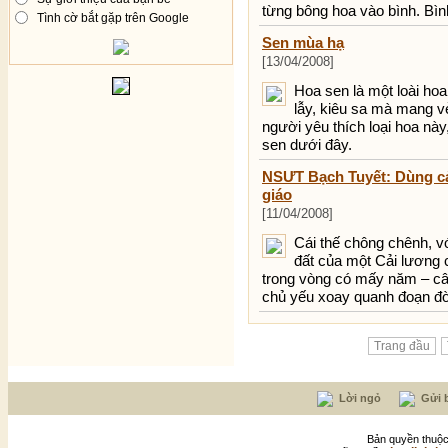
từng bông hoa vào bình. Bình
Tình cờ bắt gặp trên Google
Sen mùa hạ
[13/04/2008]
Hoa sen là một loài ho
lẫy, kiêu sa mà mang vẻ
người yêu thích loại hoa n
sen dưới đây.
NSƯT Bạch Tuyết: Dùng cả
giáo
[11/04/2008]
Cái thế chông chênh, v
đất của một Cải lương c
trong vòng có mấy năm – c
chủ yếu xoay quanh đoạn đờ
Trang đầu
Lời ngỏ
Gửi b
Bản quyền thuộc