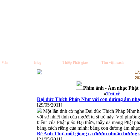
- Văn
Blog
Thiệp Phật giáo
Thư viện sách
17
20
Phim ảnh - Âm nhạc Phật 
»
Trở về
Đại đức Thích Pháp Như với con đường âm nhạc
[29/05/2011]
Một lần tình cờ nghe Đại đức Thích Pháp Như hát
với sự nhiệt tình của người tu sĩ trẻ này. Với phươ
biến" của Phật giáo Đại thừa, thầy đã mang Phật ph
bằng cách riêng của mình: bằng con đường âm nhạc
Bé Anh Thư, một giọng ca đượm nhuần hương s
[21/05/2011]