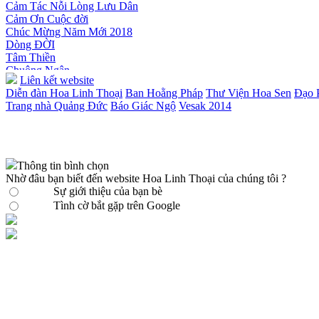
Cảm Tác Nỗi Lòng Lưu Dân
Cảm Ơn Cuộc đời
Chúc Mừng Năm Mới 2018
Dòng ĐỜI
Tâm Thiền
Chuông Ngân
Kính mừng Phật Đản
Liên kết website
Anh không chết đâu em
Diễn đàn Hoa Linh Thoại
Ban Hoằng Pháp
Thư Viện Hoa Sen
Đạo 
Kiếp này
Trang nhà Quảng Đức
Báo Giác Ngộ
Vesak 2014
Thông tin bình chọn
Nhờ đâu bạn biết đến website Hoa Linh Thoại của chúng tôi ?
Sự giới thiệu của bạn bè
Tình cờ bắt gặp trên Google