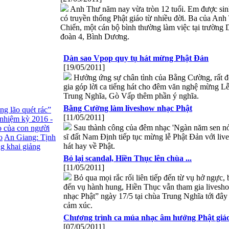
Anh Thư năm nay vừa tròn 12 tuổi. Em được sinh
có truyền thống Phật giáo từ nhiều đời. Ba của An
Chiến, một cán bộ bình thường làm việc tại trường
đoàn 4, Bình Dương.
Dàn sao Vpop quy tụ hát mừng Phật Đản
[19/05/2011]
Hưởng ứng sự chân tình của Bằng Cường, rất đô
gia góp lời ca tiếng hát cho đêm văn nghệ mừng Lễ
Trung Nghĩa, Gò Vấp thêm phần ý nghĩa.
Bằng Cường làm liveshow nhạc Phật
ng lão quét rác”
[11/05/2011]
nhiệm kỳ 2016 -
Sau thành công của đêm nhạc 'Ngàn năm sen nở
o của con người
sĩ đất Nam Định tiếp tục mừng lễ Phật Đản với liv
o
An Giang: Tịnh
hát hay về Phật.
g khai giảng
Bỏ lại scandal, Hiền Thục lên chùa ...
[11/05/2011]
Bỏ qua mọi rắc rối liên tiếp đến từ vụ hở ngực, b
đến vụ hành hung, Hiền Thục vẫn tham gia lives
nhạc Phật” ngày 17/5 tại chùa Trung Nghĩa tới đây
cảm xúc.
Chương trình ca múa nhạc âm hưởng Phật giáo 
[07/05/2011]