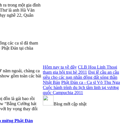
 ra trong một gia đình
h Thư là anh Hà Văn
 Dạy nghề 22, Quân
ng các ca sĩ đã tham
 Phật Đản tại chùa
Hôm nay ta về đây
CLB Hoa Linh Thoại
' năm ngoái, chàng ca
tham gia hội trại hè 2011
Đại lễ cầu an cầu
eshow gồm toàn các bài
siêu cho các nạn nhân động đất sóng thần
Nhật Bản
Phật Đản ca - Ca sĩ Võ Thu Nga
Cuộc hành trình du lịch tâm linh tại vương
quốc Campuchia 2011
ị đồn là gái bao rồi
how “Bằng Cường hát
Blog mới cập nhật
 với hy vọng thay đổi
mừng Phật Đản