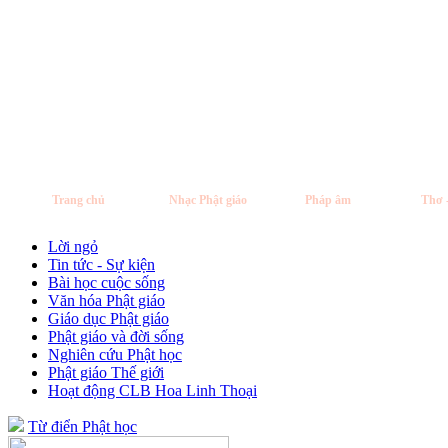
Trang chủ
Nhạc Phật giáo
Pháp âm
Thơ 
Lời ngỏ
Tin tức - Sự kiện
Bài học cuộc sống
Văn hóa Phật giáo
Giáo dục Phật giáo
Phật giáo và đời sống
Nghiên cứu Phật học
Phật giáo Thế giới
Hoạt động CLB Hoa Linh Thoại
Từ điển Phật học