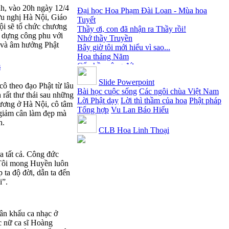
Đại học Hoa Phạm Đài Loan - Mùa hoa
h, vào 20h ngày 12/4
Tuyết
u nghị Hà Nội, Giáo
Thầy ơi, con đã nhận ra Thầy rồi!
ội sẽ tổ chức chương
Nhớ thầy Truyền
 dựng công phu với
Bây giờ tôi mới hiểu vì sao...
n và âm hưởng Phật
Hoa tháng Năm
Cổ phần công đức
s
Tôi mắc nợ ông Sáu
Đi tìm vũ khúc mùa hè
Slide Powerpoint
ô theo đạo Phật từ lâu
Mơ màng Phật dạy....
Bài học cuộc sống
Các ngôi chùa Việt Nam
 rất thư thái sau những
Lời thú tội của chị gái nhỏ nhen
Lời Phật dạy
Lời thì thầm của hoa
Phật pháp
ương ở Hà Nội, cô tâm
Tổng hợp
Vu Lan Báo Hiếu
 giảm cân làm đẹp mà
h.
CLB Hoa Linh Thoại
a tất cả. Công đức
 Tôi mong Huyền luôn
 ta độ đời, dẫn ta đến
i”.
ân khấu ca nhạc ở
c nữ ca sĩ Hoàng