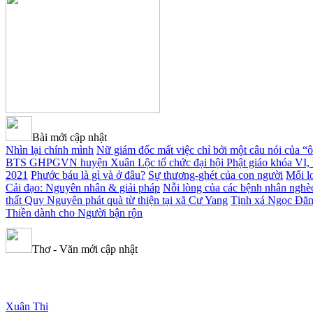
Bài mới cập nhật
Nhìn lại chính mình
Nữ giám đốc mất việc chỉ bởi một câu nói của “ô
BTS GHPGVN huyện Xuân Lộc tổ chức đại hội Phật giáo khóa VI, 
2021
Phước báu là gì và ở đâu?
Sự thương-ghét của con người
Mối l
Cải đạo: Nguyên nhân & giải pháp
Nỗi lòng của các bệnh nhân nghè
thất Quy Nguyên phát quà từ thiện tại xã Cư Yang
Tịnh xá Ngọc Đăn
Thiền dành cho Người bận rộn
Thơ - Văn mới cập nhật
Xuân Thi