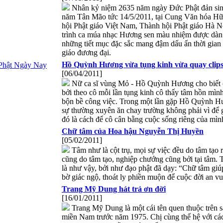
Nhân kỷ niệm 2635 năm ngày Đức Phật đản sin
năm Tân Mão tức 14/5/2011, tại Cung Văn hóa Hữ
hội Phật giáo Việt Nam, Thành hội Phật giáo Hà N
trình ca múa nhạc Hương sen màu nhiệm được dàn
những tiết mục đặc sắc mang đậm dấu ấn thời gia
giáo đương đại.
Hồ Quỳnh Hương vừa tụng kinh vừa quay clip
Phật Ngày Nay
[06/04/2011]
Nữ ca sĩ vùng Mỏ - Hồ Quỳnh Hương cho biết c
bởi theo cô mỗi lần tụng kinh cô thấy tâm hồn mình
bộn bề công việc. Trong một lần gặp Hồ Quỳnh H
sự thường xuyên ăn chay trường không phải vì để
đó là cách để cô cân bằng cuộc sống riêng của mìn
Chữ tâm của Hoa hậu Nguyễn Thị Huyền
[05/02/2011]
Tâm như là cột trụ, mọi sự việc đều do tâm tạo r
cũng do tâm tạo, nghiệp chướng cũng bởi tại tâm.
là như vậy, bởi như đạo phật đã dạy: “Chữ tâm giúp
bờ giác ngộ, thoát ly phiền muộn để cuộc đời an vu
Trang Mỹ Dung hát trả ơn đời
[16/01/2011]
Trang Mỹ Dung là một cái tên quen thuộc trên s
miền Nam trước năm 1975. Chị cùng thế hệ với cá