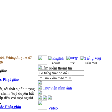
:04, Friday.August 07
26
English
中文
Tiếng Việt
Tìm kiếm thông tin
giáo
 Phật giáo
Thư viện hình ảnh
, tôi thật sự ấn tượng
ng châm "tuỳ duyên bất
áp đến với mọi người
.
ắc Phật giáo
Video