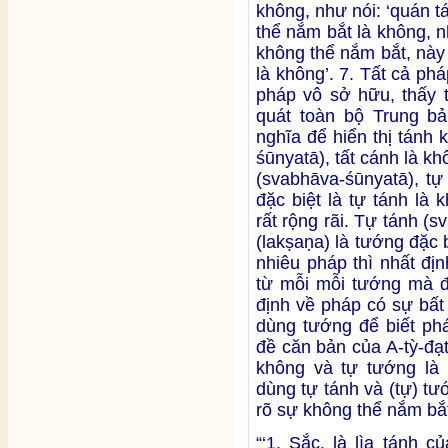
không, như nói: ‘quán t
thể nắm bắt là không, n
không thể nắm bắt, này
là không’. 7. Tất cả ph
pháp vô sở hữu, thấy t
quát toàn bộ Trung b
nghĩa để hiển thị tánh 
śūnyatā), tất cánh là kh
(svabhāva-śūnyatā), tự
đặc biệt là tự tánh là
rất rộng rãi. Tự tánh (
(lakṣaṇa) là tướng đặc 
nhiêu pháp thì nhất đị
từ mỗi mỗi tướng mà đ
định về pháp có sự bất
dùng tướng để biết phá
đề căn bản của A-tỳ-đạ
không và tự tướng là 
dùng tự tánh và (tự) t
rõ sự không thể nắm bắt
“‘1. Sắc, là lìa tánh 