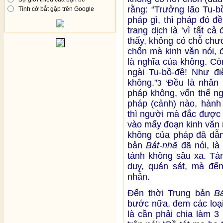
rằng: “Trưởng lão Tu-b
Tình cờ bắt gặp trên Google
pháp gì, thì pháp đó đề
trang dịch là ‘vì tất c
thấy, không có chỗ chư
chốn mà kinh văn nói, 
là nghĩa của không. Cò
ngài Tu-bồ-đề! Như đi
không.”
‘Đều là nhân n
3
pháp không, vốn thể n
pháp (cảnh) nào, hành
thì người mà đắc được 
vào mấy đoạn kinh văn 
không của pháp đã dẫn
bản
Bát-nhã
đã nói, là
tánh không sâu xa. Tán
duy, quán sát, mà đến
nhẫn.
Đến thời Trung bản
B
bước nữa, đem các loại
là cần phải chia làm 3