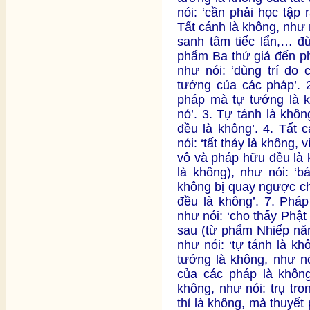
nói: ‘cần phải học tập 
Tất cánh là không, như n
sanh tâm tiếc lẩn,… đ
phẩm Ba thứ giả đến ph
như nói: ‘dùng trí do
tướng của các pháp’. 2
pháp mà tự tướng là k
nó’. 3. Tự tánh là khôn
đều là không’. 4. Tất 
nói: ‘tất thảy là không, 
vô và pháp hữu đều là 
là không), như nói: ‘b
không bị quay ngược ch
đều là không’. 7. Pháp
như nói: ‘cho thấy Phật 
sau (từ phẩm Nhiếp năm
như nói: ‘tự tánh là k
tướng là không, như nó
của các pháp là không’
không, như nói: trụ tro
thỉ là không, mà thuyết