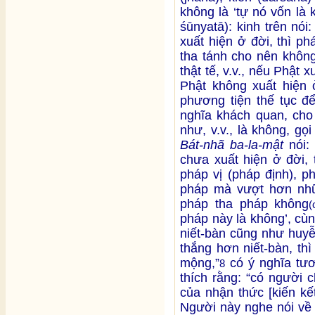
không là ‘tự nó vốn là
śūnyatā): kinh trên nó
xuất hiện ở đời, thì ph
tha tánh cho nên không
thật tế, v.v., nếu Phật 
Phật không xuất hiện 
phương tiện thế tục để
nghĩa khách quan, cho 
như, v.v., là không, g
Bát-nhã ba-la-mật
nói: 
chưa xuất hiện ở đời, 
pháp vị (pháp định), ph
pháp mà vượt hơn nhữn
pháp tha pháp không
(
pháp này là không’, cù
niết-bàn cũng như huy
thắng hơn niết-bàn, thì
mộng,”
có ý nghĩa tư
8
thích rằng: “có người 
của nhận thức [kiến kế
Người này nghe nói về n