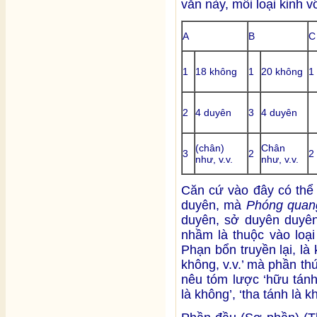
văn này, mỗi loại kinh v
A
B
C
1
18 không
1
20 không
1
2
4 duyên
3
4 duyên
(chân)
Chân
3
2
2
như, v.v.
như, v.v.
Căn cứ vào đây có thể 
duyên, mà
Phóng quan
duyên, sở duyên duyên
nhầm là thuộc vào loại
Phạn bổn truyền lại, là
không, v.v.’ mà phần thứ
nêu tóm lược ‘hữu tánh 
là không’, ‘tha tánh là k