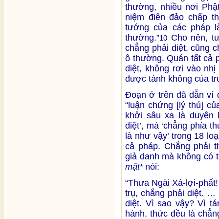
thường, nhiều nơi Phật
niệm điên đảo chấp t
tướng của các pháp l
thường.”
Cho nên, tư
10
chẳng phải diệt, cũng 
ô thường. Quán tất cả 
diệt, không rơi vào nh
được tánh không của tr
Đoạn ở trên đã dẫn ví d
“luận chứng [lý thú] c
khởi sâu xa là duyên 
diệt’, mà ‘chẳng phỉa t
là như vậy’ trong 18 loạ
cả pháp. Chẳng phải t
giả danh mà không có t
mật
nói:
*
“Thưa Ngài Xá-lợi-phất
trụ, chẳng phải diệt. 
diệt. Vì sao vậy? Vì t
hành, thức đều là chẳn