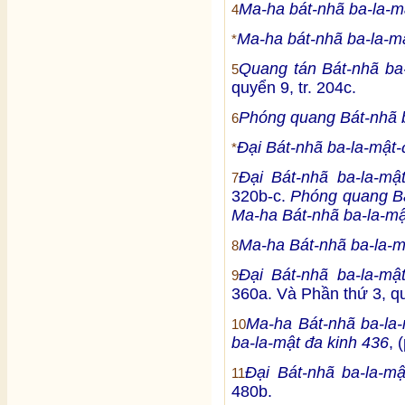
Ma-ha bát-nhã ba-la-m
4
Ma-ha bát-nhã ba-la-mậ
*
Quang tán Bát-nhã ba-
5
quyển 9, tr. 204c.
Phóng quang Bát-nhã b
6
Đại Bát-nhã ba-la-mật-
*
Đại Bát-nhã ba-la-mậ
7
320b-c.
Phóng quang Bá
Ma-ha Bát-nhã ba-la-mậ
Ma-ha Bát-nhã ba-la-m
8
Đại Bát-nhã ba-la-mậ
9
360a. Và Phần thứ 3, qu
Ma-ha Bát-nhã ba-la-
10
ba-la-mật đa kinh 436
, 
Đại Bát-nhã ba-la-m
11
480b.