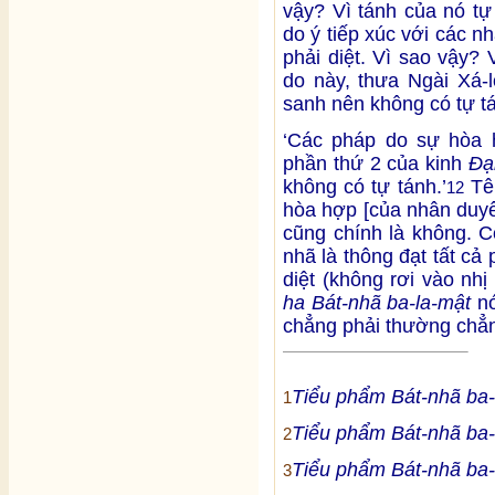
vậy? Vì tánh của nó tự
do ý tiếp xúc với các 
phải diệt. Vì sao vậy? 
do này, thưa Ngài Xá-
sanh nên không có tự tá
‘Các pháp do sự hòa 
phần thứ 2 của kinh
Đạ
không có tự tánh.’
Tên
12
hòa hợp [của nhân duyê
cũng chính là không. C
nhã là thông đạt tất cả
diệt (không rơi vào nh
ha Bát-nhã ba-la-mật
nó
chẳng phải thường chẳn
Tiểu phẩm Bát-nhã ba-
1
Tiểu phẩm Bát-nhã ba-
2
Tiểu phẩm Bát-nhã ba-
3