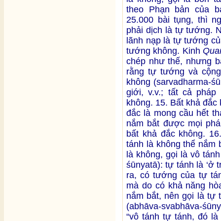
theo Phạn bản của b
25.000 bài tụng, thì n
phải dịch là tự tướng. 
lãnh nạp là tự tướng của
tướng không. Kinh
Qua
chép như thế, nhưng bả
rằng tự tướng và cộng
không (sarvadharma-śūn
giới, v.v.; tất cả phá
không. 15. Bất khả đắc
đắc là mong cầu hết th
nắm bắt được mọi pháp]
bất khả đắc không. 16
tánh là không thể nắm 
là không, gọi là vô tá
śūnyatā): tự tánh là ‘
ra, có tướng của tự tá
mà do có khả năng hòa
nắm bắt, nên gọi là tự
(abhāva-svabhāva-śūny
“vô tánh tự tánh, đó l