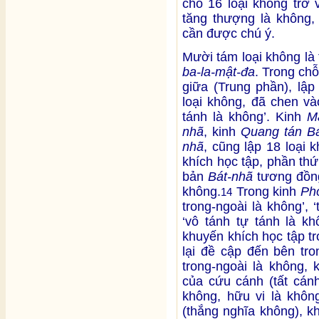
chỗ 16 loại không trở 
tăng thượng là không, v
cần được chú ý.
Mười tám loại không là
ba-la-mật-đa
. Trong ch
giữa (Trung phần), lập
loại không, đã chen và
tánh là không’. Kinh
M
nhã
, kinh
Quang tán B
nhã
, cũng lập 18 loại 
khích học tập, phần th
bản
Bát-nhã
tương đồng
không.
Trong kinh
Ph
14
trong-ngoài là không’, ‘
‘vô tánh tự tánh là kh
khuyến khích học tập t
lại đề cập đến bên tro
trong-ngoài là không, 
của cứu cánh (tất cán
không, hữu vi là không
(thắng nghĩa không), k