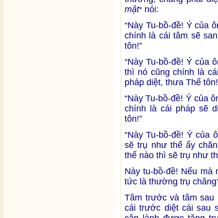
mật
nói:
*
“Này Tu-bồ-đề! Ý của 
chính là cái tâm sẽ sa
tôn!”
“Này Tu-bồ-đề! Ý của 
thì nó cũng chính là c
pháp diệt, thưa Thế tôn!
“Này Tu-bồ-đề! Ý của ô
chính là cái pháp sẽ 
tôn!”
“Này Tu-bồ-đề! Ý của 
sẽ trụ như thế ấy chă
thế nào thì sẽ trụ như th
Này tu-bồ-đề! Nếu mà n
tức là thường trụ chăng
Tâm trước và tâm sau l
cái trước diệt cái sau
căn lành được tăng tr