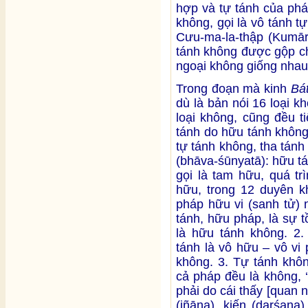
hợp và tự tánh của ph
không, gọi là vô tánh 
Cưu-ma-la-thập (Kumāra
tánh không được gộp ch
ngoại không giống nhau
Trong đoạn mà kinh
Bá
dù là bản nói 16 loại k
loại không, cũng đều ti
tánh do hữu tánh không
tự tánh không, tha tánh
(bhāva-śūnyatā): hữu tá
gọi là tam hữu, quá tr
hữu, trong 12 duyên kh
pháp hữu vi (sanh tử) 
tánh, hữu pháp, là sự t
là hữu tánh không. 2.
tánh là vô hữu – vô vi 
không. 3. Tự tánh khôn
cả pháp đều là không, 
phải do cái thấy [quan n
(jñāna), kiến (darśana