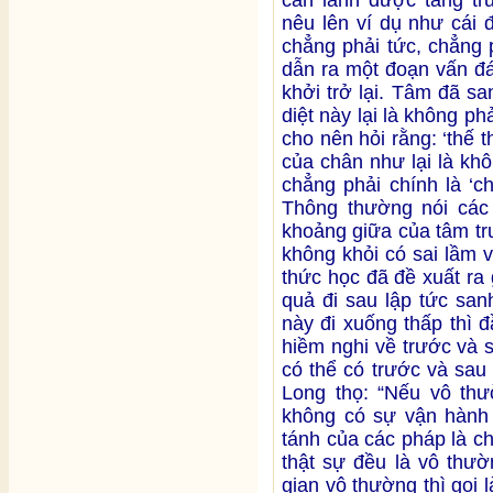
nêu lên ví dụ như cái đ
chẳng phải tức, chẳng p
dẫn ra một đoạn vấn đá
khởi trở lại. Tâm đã sa
diệt này lại là không phả
cho nên hỏi rằng: ‘thế 
của chân như lại là kh
chẳng phải chính là ‘c
Thông thường nói các
khoảng giữa của tâm tr
không khỏi có sai lầm 
thức học đã đề xuất ra g
quả đi sau lập tức san
này đi xuống thấp thì đầ
hiềm nghi về trước và s
có thể có trước và sa
Long thọ: “Nếu vô thườ
không có sự vận hành 
tánh của các pháp là c
thật sự đều là vô thườ
gian vô thường thì gọi 