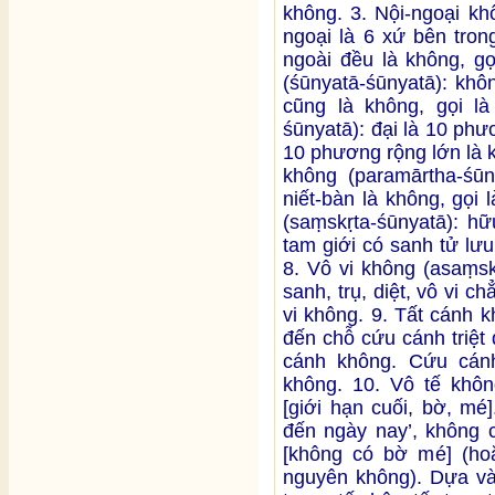
không. 3. Nội-ngoại kh
ngoại là 6 xứ bên tron
ngoài đều là không, gọ
(śūnyatā-śūnyatā): khô
cũng là không, gọi l
śūnyatā): đại là 10 ph
10 phương rộng lớn là k
không (paramārtha-śūny
niết-bàn là không, gọi
(saṃskṛta-śūnyatā): hữu
tam giới có sanh tử lưu
8. Vô vi không (asaṃsk
sanh, trụ, diệt, vô vi c
vi không. 9. Tất cánh k
đến chỗ cứu cánh triệt
cánh không. Cứu cánh 
không. 10. Vô tế không
[giới hạn cuối, bờ, mé
đến ngày nay’, không c
[không có bờ mé] (hoặ
nguyên không). Dựa và