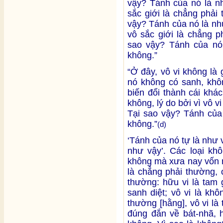
vậy? Tánh của nó là nh
sắc giới là chẳng phải
vậy? Tánh của nó là như
vô sắc giới là chẳng p
sao vậy? Tánh của nó 
không.”
“Ở đây, vô vi không là
nó không có sanh, khôn
biến đổi thành cái khác
không, lý do bởi vì vô v
Tại sao vậy? Tánh của 
không.”
(d)
‘Tánh của nó tự là như v
như vậy’. Các loại kh
không mà xưa nay vốn n
là chẳng phải thường, 
thường: hữu vi là tam 
sanh diệt; vô vi là kh
thường [hằng], vô vi l
đúng đắn về bát-nhã, h