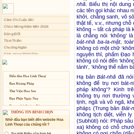
nhã
. Biểu thị nội dung
Sự thương-ghét của con người
Cảm Tác Nỗi Lòng Lưu Dân
Thơ - Văn mới cập nhật
các tên gọi khác nhau 
Cảm Ơn Cuộc đời
Mối lo của con người
khởi, chẳng sanh, vô sở 
Chúc Mừng Năm Mới 2018
Cải đạo: Nguyên nhân & giải pháp
thật tế, v.v., nhưng ch
Dòng ĐỜI
Nỗi lòng của các bệnh nhân nghèo
không – tất cả pháp là 
Tâm Thiền
An Giang: Tịnh thất Quy Nguyên
là chẳng nói ‘không’ 
phát quà từ thiện tại xã Cư Yang
Chuông Ngân
bát-nhã ba-la-mật
, toà
Tịnh xá Ngọc Đăng khai giảng Thiền
Kính mừng Phật Đản
không có một chữ ‘khôn
dành cho Người bận rộn
Anh không chết đâu em
nguyên thỉ, phẩm Đạo 
không có nói đến ‘không’,
Kiếp này
Liên kết website
tánh’, ‘không thể nắm bắt
Hạ bản
Bát-nhã
đã nói
Diễn đàn Hoa Linh Thoại
không để trụ nơi bát-n
Ban Hoằng Pháp
pháp không’? Kinh trê
Thư Viện Hoa Sen
không trụ nơi thường v
Đạo Phật Ngày Nay
tịnh, ngã và vô ngã, k
Trang nhà Quảng Đức
pháp
(Trung bản
Bát-
1
THÔNG TIN BÌNH CHỌN
không tịch diệt, viễn l
Báo Giác Ngộ
Nhờ đâu bạn biết đến website Hoa
(Subhūti) nói: Pháp sâu
Vesak 2014
Linh Thoại của chúng tôi ?
xa) không có chỗ chướ
không có nơi chốn (dấu 
Sự giới thiệu của bạn bè