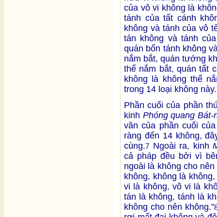
của vô vi không là khô
tánh của tất cánh khô
không và tánh của vô t
tán không và tánh của
quán bổn tánh không và
nắm bắt, quán tướng kh
thể nắm bắt, quán tất 
không là không thể nắm
trong 14 loại không này.
Phần cuối của phần th
kinh
Phóng quang Bát-
văn của phần cuối của
ràng đến 14 không, đây
cùng.
Ngoài ra, kinh
7
cả pháp đều bởi vì bê
ngoài là không cho nên
không, không là không,
vi là không, vô vi là kh
tán là không, tánh là k
không cho nên không.”
rơi mất đại không và đệ