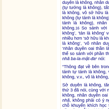
duyên là không, nhân d
(tự tướng là không), t
là không, vô sở hữu là
không (tự tánh là không)
tánh là không), nhân
không.
So sánh với 1
16
không’, ‘tán là không’ 
nhiều hơn ‘sở hữu là khô
là không’, ‘vô nhân du
‘nhân duyên oai thần l
thể so sánh với phần t
nhã ba-la-mật-đa
nói:
*
“Thông đạt về bên tron
tánh tự tánh là không,
không, v.v., vô là không,
Sở duyên là không, tă
thứ 3 đã nói, cùng với
không, nhân duyên oai
nhã
, không phải có ý n
chỗ khuyến khích học 