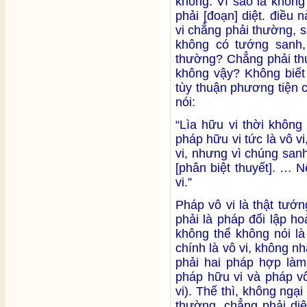
không. Vì sao là không
phải [đoạn] diệt. điều
vi chẳng phải thường, s
không có tướng sanh, 
thường? Chẳng phải thườ
không vậy? Không biết 
tùy thuận phương tiện 
nói:
“Lìa hữu vi thời không
pháp hữu vi tức là vô vi
vi, nhưng vì chúng san
[phân biệt thuyết]. … 
vi.”
Pháp vô vi là thật tướ
phải là pháp đối lập ho
không thể không nói là 
chính là vô vi, không nh
phải hai pháp hợp làm
pháp hữu vi và pháp vô
vi). Thế thì, không ngạ
thường, chẳng phải diệ