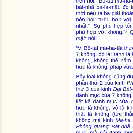
trên nói: “Bồ-tát ma-ha
bát-nhã ba-la-mật, đó 
thời nêu ra ba giải tho
nên nói: “Phù hợp với
nhất.” “Sự phù hợp tối
phù hợp với không.”
Q
4
mật
nói:
*
“Vị Bồ-tát ma-ha-tát th
7 không, đó là: tánh là
không, không thể nắm 
hữu là không, pháp vừa
Bảy loại không cũng đ
phần thứ 2 của kinh
Ph
thứ 3 của kinh
Đại Bát
danh mục của 7 không
liệt kê danh mục của 7
hữu là không, vô là kh
thật là không (tức thắ
không mà kinh
Ma-ha 
Phóng quang Bát-nhã 
mục, mà cái danh mục 