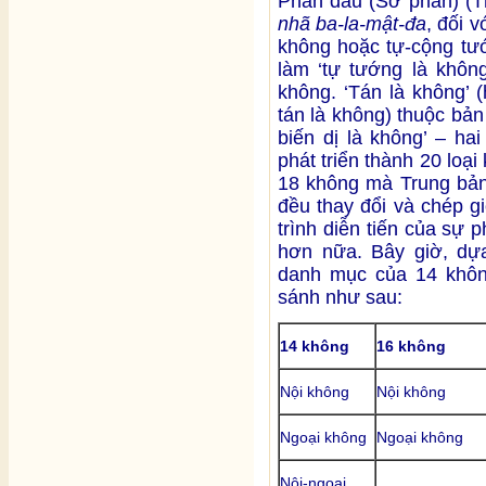
Phần đầu (Sơ phần) (
nhã ba-la-mật-đa
, đối v
không hoặc tự-cộng tướ
làm ‘tự tướng là không
không. ‘Tán là không’ 
tán là không) thuộc bản 
biến dị là không’ – ha
phát triển thành 20 loại
18 không mà Trung bả
đều thay đổi và chép g
trình diễn tiến của sự 
hơn nữa. Bây giờ, dự
danh mục của 14 khôn
sánh như sau:
14 không
16 không
Nội không
Nội không
Ngoại không
Ngoại không
Nội-ngoại