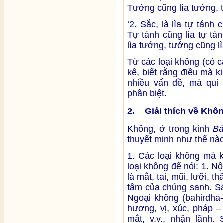
Tướng cũng lìa tướng, t
‘2. Sắc, là lìa tự tán
Tự tánh cũng lìa tự tá
lìa tướng, tướng cũng lì
Từ các loại không (có các
kê, biết rằng điều mà k
nhiều vấn đề, mà qui 
phân biệt.
2. Giải thích về Khô
Không, ở trong kinh
Bá
thuyết minh như thế nà
1. Các loại không mà 
loại không để nói: 1. N
là mắt, tai, mũi, lưỡi, t
tâm của chúng sanh. Sáu
Ngoại không (bahirdhā-
hương, vị, xúc, pháp –
mắt, v.v., nhận lãnh.