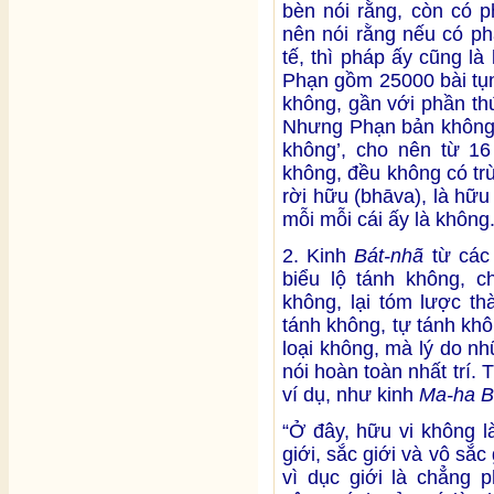
bèn nói rằng, còn có 
nên nói rằng nếu có ph
tế, thì pháp ấy cũng là
Phạn gồm 25000 bài tụng,
không, gần với phần th
Nhưng Phạn bản không c
không’, cho nên từ 16 
không, đều không có tr
rời hữu (bhāva), là hữu
mỗi mỗi cái ấy là không
2. Kinh
Bát-nhã
từ các
biểu lộ tánh không, c
không, lại tóm lược th
tánh không, tự tánh khô
loại không, mà lý do nh
nói hoàn toàn nhất trí.
ví dụ, như kinh
Ma-ha B
“Ở đây, hữu vi không l
giới, sắc giới và vô sắc 
vì dục giới là chẳng p