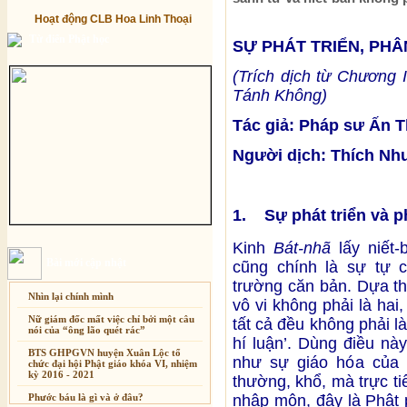
Hoạt động CLB Hoa Linh Thoại
Từ điển Phật học
SỰ PHÁT TRIỂN, PHÂ
(Trích dịch từ Chương 
Tánh Không)
Tác giả: Pháp sư Ấn 
Người dịch: Thích Nh
1. Sự phát triển và p
Kinh
Bát-nhã
lấy niết-
Bài mới cập nhật
cũng chính là sự tự c
trường căn bản. Dựa th
Nhìn lại chính mình
vô vi không phải là hai,
Nữ giám đốc mất việc chỉ bởi một câu
tất cả đều không phải là
nói của “ông lão quét rác”
hí luận’. Dùng điều nà
BTS GHPGVN huyện Xuân Lộc tổ
như sự giáo hóa của 
chức đại hội Phật giáo khóa VI, nhiệm
kỳ 2016 - 2021
thường, khổ, mà trực ti
nhập môn, đây là Phật 
Phước báu là gì và ở đâu?
Xuân Thi