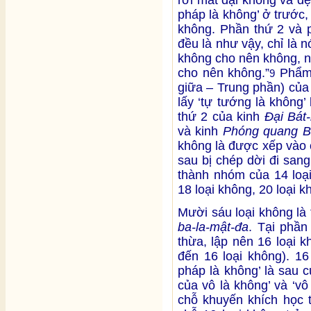
pháp là không’ ở trước, 
không. Phần thứ 2 và 
đều là như vậy, chỉ là n
không cho nên không, n
cho nên không.”
Phẩm 
9
giữa – Trung phần) của
lấy ‘tự tướng là không
thứ 2 của kinh
Đại Bát
và kinh
Phóng quang B
không là được xếp vào 
sau bị chép dời đi san
thành nhóm của 14 loại
18 loại không, 20 loại k
Mười sáu loại không là
ba-la-mật-đa
. Tại phần
thừa, lập nên 16 loại 
đến 16 loại không). 16
pháp là không’ là sau 
của vô là không’ và ‘vô
chỗ khuyến khích học 