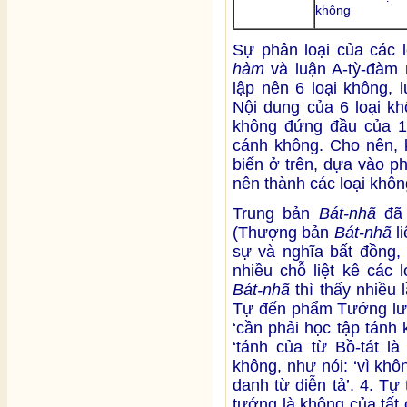
không
Sự phân loại của các l
hàm
và luận A-tỳ-đàm
lập nên 6 loại không, 
Nội dung của 6 loại kh
không đứng đầu của 14 
cánh không. Cho nên,
biến ở trên, dựa vào p
nên thành các loại khôn
Trung bản
Bát-nhã
đã 
(Thượng bản
Bát-nhã
li
sự và nghĩa bất đồng, 
nhiều chỗ liệt kê các 
Bát-nhã
thì thấy nhiều
Tự đến phẩm Tướng lưỡi
‘cần phải học tập tánh 
‘tánh của từ Bồ-tát l
không, như nói: ‘vì kh
danh từ diễn tả’. 4. Tự
tướng là không của tất 