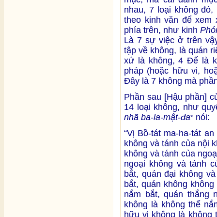
nhau, 7 loại không đó,
theo kinh văn để xem x
phía trên, như kinh
Phó
Là 7 sự việc ở trên vậy
tập về không, là quán r
xứ là không, 4 Đế là k
pháp (hoặc hữu vi, hoặ
Đây là 7 không mà phần
Phần sau [Hậu phần] c
14 loại không, như quy
nhã ba-la-mật-đa
nói:
*
“Vị Bồ-tát ma-ha-tát an
không và tánh của nội 
không và tánh của ngoạ
ngoại không và tánh c
bắt, quán đại không và
bắt, quán không không 
nắm bắt, quán thắng n
không là không thể nắ
hữu vi không là không 