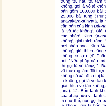
trung tế, hậu tế, tam 
không, gọi là vô tế khô
bản gồm 100.000 bài
25.000 bài tụng (Tru
anavakāra-śūnyatā, là 
căn bản của kinh
Bát-n
là ‘vô tác không’. Giải
các pháp’. Kinh
Quang
không’, giải thích rằng
nơi pháp nào’. Kinh
Ma
không’, giải thích cũng 
không có sự diệt’. Phầ
nói: “Nếu pháp nào mà
thì gọi là vô tán
.”
Bá
(a)
1
vô thường làm đối tượn
không có xả, đích thị là 
là không, gọi là vô tán
giải thích về tán không,
juna). 12. Bổn tánh khô
của pháp hữu vi, tánh c
là như thế, nên gọi là 
là không, gọi là bổn 