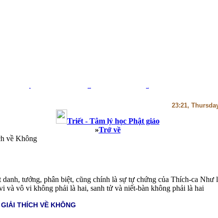
Blog
Thiệp Phật giáo
Thư viện sách
23:21, Thursda
Triết - Tâm lý học Phật giáo
»
Trở về
hích về Không
ệt danh, tướng, phân biệt, cũng chính là sự tự chứng của Thích-ca Như 
i và vô vi không phải là hai, sanh tử và niết-bàn không phải là hai
 GIẢI THÍCH VỀ KHÔNG