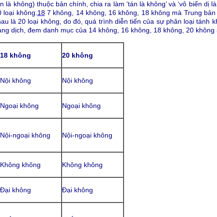
n là không) thuộc bản chính, chia ra làm ‘tán là không’ và ‘vô biến dị l
 loại không.
18
7 không, 14 không, 16 không, 18 không mà Trung bả
u là 20 loại không, do đó, quá trình diễn tiến của sự phân loại tánh 
ang dịch, đem danh mục của 14 không, 16 không, 18 không, 20 không
18 không
20 không
Nội không
Nội không
Ngoại không
Ngoại không
Nội-ngoại không
Nội-ngoại không
Không không
Không không
Đại không
Đại không