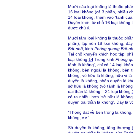
Mười sáu loại không là thuộc phầ
16 loại không (cả 3 phần, nhiều ch
14 loại không, thêm vào ‘tánh của 
Duyên khởi, từ chỗ 16 loại không tr
được chú ý.
Mười tám loại không là thuộc phầ
phần), lập nên 18 loại không; đây
Bát-nhã
, kinh
Phóng quang Bát-n
Tại chỗ khuyến khích học tập, ph
loại không.
14
Trong kinh
Phóng qu
tánh là không’, chỉ có 14 loại khôn
không, bên ngoài là không, bên t
không, vô hữu là không, hữu vi là
duyên là không, nhân duyên là khô
sở hữu là không (vô tánh là không)
oai thần là không – 21 loại không.
có ra nhiều hơn ‘sở hữu là không’
duyên oai thần là không’. Đây là 
“Thông đạt về bên trong là không, 
không, v.v.”
Sở duyên là không, tăng thượng 
duyên oai thần là không, của
Phón