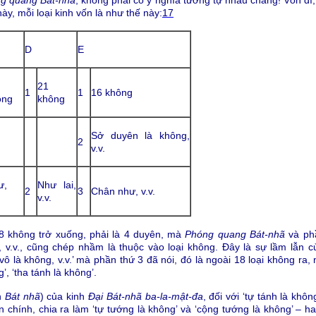
ày, mỗi loại kinh vốn là như thế này:
17
D
E
21
1
1
16 không
ông
không
Sở duyên là không,
2
v.v.
ư,
Như lai,
2
3
Chân như, v.v.
v.v.
18 không trở xuống, phải là 4 duyên, mà
Phóng quang Bát-nhã
và phầ
v.v., cũng chép nhầm là thuộc vào loại không. Đây là sự lầm lẫn củ
ô là không, v.v.’ mà phần thứ 3 đã nói, đó là ngoài 18 loại không ra, 
g’, ‘tha tánh là không’.
n
Bát nhã
) của kinh
Đại Bát-nhã ba-la-mật-đa
, đối với ‘tự tánh là khô
 chính, chia ra làm ‘tự tướng là không’ và ‘cộng tướng là không’ – hai