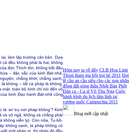
 lai, làm lập trường căn bản. Dựa
ất cả đều không phải là hai, không
a của đức Thích tôn, không bắt đầu
Hôm nay ta về đây
CLB Hoa Linh
 thừa – đặc sắc của kinh
Bát-nhã
.
Thoại tham gia hội trại hè 2011
Đại
ô nguyện, chẳng khởi, chẳng sanh,
lễ cầu an cầu siêu cho các nạn nhân
 là không – tất cả pháp là không.
động đất sóng thần Nhật Bản
Phật
a-mật
, toàn bộ kinh chỉ nói đến vô
Đản ca - Ca sĩ Võ Thu Nga
Cuộc
 của kinh
Đạo hành Bát-nhã
cũng
hành trình du lịch tâm linh tại
vương quốc Campuchia 2011
 là ‘an trụ nơi pháp không’? Kinh
Blog mới cập nhật
ngã và vô ngã, không và chẳng phải
 và không viễn ly). Còn nữa, Tu-bồ-
háp không sanh, là pháp không có
huyết một pháp gì, thì pháp đó đều