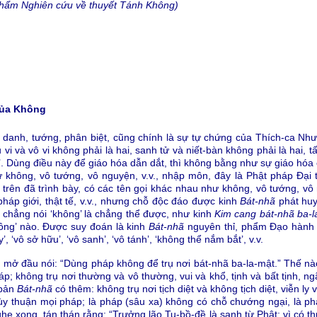
 phẩm Nghiên cứu về thuyết Tánh Không)
của Không
ệt danh, tướng, phân biệt, cũng chính là sự tự chứng của Thích-ca Như
vi và vô vi không phải là hai, sanh tử và niết-bàn không phải là hai, t
ận’. Dùng điều này để giáo hóa dẫn dắt, thì không bằng như sự giáo hó
từ không, vô tướng, vô nguyện, v.v., nhập môn, đây là Phật pháp Đại
 trên đã trình bày, có các tên gọi khác nhau như không, vô tướng, v
, pháp giới, thật tế, v.v., nhưng chỗ độc đáo được kinh
Bát-nhã
phát huy
 chẳng nói ‘không’ là chẳng thể được, như kinh
Kim cang bát-nhã ba-l
ông’ nào. Được suy đoán là kinh
Bát-nhã
nguyên thỉ, phẩm Đạo hành
’, ‘vô sở hữu’, ‘vô sanh’, ‘vô tánh’, ‘không thể nắm bắt’, v.v.
 mở đầu nói: “Dùng pháp không để trụ nơi bát-nhã ba-la-mật.” Thế nào
háp; không trụ nơi thường và vô thường, vui và khổ, tịnh và bất tịnh, 
 bản
Bát-nhã
có thêm: không trụ nơi tịch diệt và không tịch diệt, viễn ly
 tùy thuận mọi pháp; là pháp (sâu xa) không có chỗ chướng ngại, là p
ghe xong, tán thán rằng: “Trưởng lão Tu-bồ-đề là sanh từ Phật; vì có t