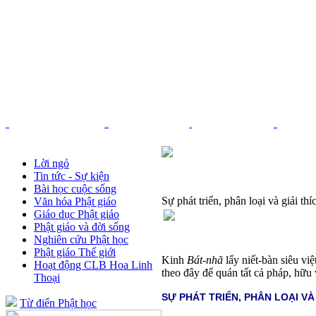
Trang chủ
Nhạc Phật giáo
Pháp âm
Thơ - Văn
Lời ngỏ
Tin tức - Sự kiện
Bài học cuộc sống
Sự phát triển, phân loại và giải t
Văn hóa Phật giáo
Giáo dục Phật giáo
Phật giáo và đời sống
Nghiên cứu Phật học
Phật giáo Thế giới
Kinh
Bát-nhã
lấy niết-bàn siêu vi
Hoạt động CLB Hoa Linh
theo đây để quán tất cả pháp, hữu v
Thoại
SỰ PHÁT TRIỂN, PHÂN LOẠI VÀ
Từ điển Phật học