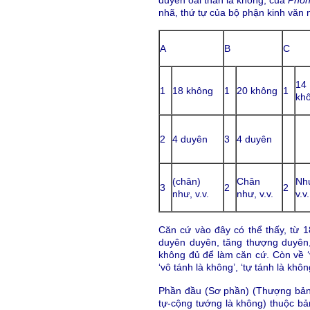
nhã, thứ tự của bộ phận kinh văn n
A
B
C
14
1
18 không
1
20 không
1
kh
2
4 duyên
3
4 duyên
(chân)
Chân
Nh
3
2
2
như, v.v.
như, v.v.
v.v.
Căn cứ vào đây có thể thấy, từ 
duyên duyên, tăng thượng duyên, 
không đủ để làm căn cứ. Còn về ‘v
‘vô tánh là không’, ‘tự tánh là khôn
Phần đầu (Sơ phần) (Thượng bả
tự-cộng tướng là không) thuộc bản