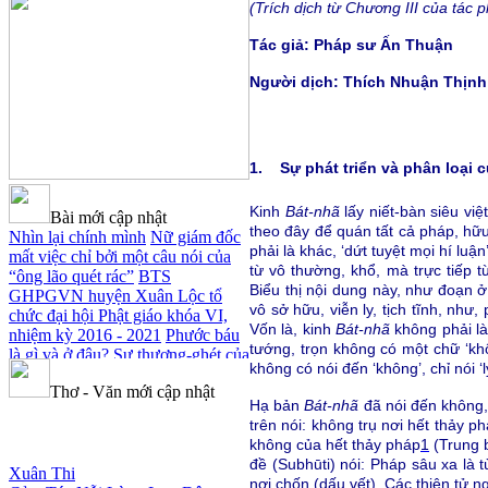
(Trích dịch từ Chương III của tác
Tác giả: Pháp sư Ấn Thuận
Người dịch: Thích Nhuận Thịnh
1. Sự phát triển và phân loại 
Kinh
Bát-nhã
lấy niết-bàn siêu vi
Bài mới cập nhật
theo đây để quán tất cả pháp, hữu 
Nhìn lại chính mình
Nữ giám đốc
phải là khác, ‘dứt tuyệt mọi hí lu
mất việc chỉ bởi một câu nói của
từ vô thường, khổ, mà trực tiếp 
“ông lão quét rác”
BTS
Biểu thị nội dung này, như đoạn ở
GHPGVN huyện Xuân Lộc tổ
vô sở hữu, viễn ly, tịch tĩnh, như
chức đại hội Phật giáo khóa VI,
Vốn là, kinh
Bát-nhã
không phải là
nhiệm kỳ 2016 - 2021
Phước báu
tướng, trọn không có một chữ ‘kh
là gì và ở đâu?
Sự thương-ghét của
không có nói đến ‘không’, chỉ nói ‘ly
con người
Mối lo của con người
Thơ - Văn mới cập nhật
Cải đạo: Nguyên nhân & giải pháp
Hạ bản
Bát-nhã
đã nói đến không,
Nỗi lòng của các bệnh nhân nghèo
trên nói: không trụ nơi hết thảy p
An Giang: Tịnh thất Quy Nguyên
không của hết thảy pháp
1
(Trung
Xuân Thi
phát quà từ thiện tại xã Cư Yang
đề (Subhūti) nói: Pháp sâu xa là
Cảm Tác Nỗi Lòng Lưu Dân
Tịnh xá Ngọc Đăng khai giảng
nơi chốn (dấu vết). Các thiên tử n