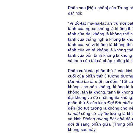
Phần sau [Hậu phần] của Trung 
đa
*
nói:
“Vị Bồ-tát ma-ha-tát an trụ nơi 
tánh của ngoại không là không th
tánh của đại không là không thể 
tánh của thắng nghĩa không là khô
tánh của vô vi không là không th
tánh của vô tế không là không th
tánh của bổn tánh không là không
và tánh của tất cả pháp không là k
Phần cuối của phần thứ 2 của kin
cuối của phần thứ 3 tương đương,
Bát-nhã ba-la-mật
nói đến: “Tất c
không cho nên không, không là kh
không, tán là không, tánh là không
đại không và đệ nhất nghĩa không. 
phần thứ 3 của kinh
Đại Bát-nhã
c
đến (do tự) tướng là không cho n
la-mật
cũng có lấy ‘tự tướng là kh
và kinh
Phóng quang Bát-nhã
đều 
dời đi sang phần giữa (Trung phầ
không sau này.