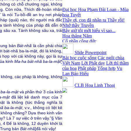
Đại học Hoa Phạm Đài Loan - Mùa
, không có chỗ chướng ngại, không
hoa Tuyết
ông. Còn nữa, Thích đề-hoàn nhân
Thầy ơi, con đã nhận ra Thầy rồi!
 là nói Tu-bồ-đề an trụ nơi pháp
Nhớ thầy Truyền
háp (quả) nào, thì người mà đắc
Bây giờ tôi mới hiểu vì sao...
ủa tánh không của pháp đã dẫn ở
Hoa tháng Năm
ng sâu xa. Tánh không sâu xa, trải
Cổ phần công đức
Tôi mắc nợ ông Sáu
Đi tìm vũ khúc mùa hè
Trung bản
Bát-nhã
là cần phải chia
Mơ màng Phật dạy....
ới bát-nhã ba-la-mật, đó là không,
Slide Powerpoint
Lời thú tội của chị gái nhỏ nhen
 hợp với cái không này, gọi là sự
Bài học cuộc sống
Các ngôi chùa
ủa kinh
Ma-ha bát-nhã ba-la-mật
*
Việt Nam
Lời Phật dạy
Lời thì thầm
của hoa
Phật pháp
Tổng hợp
Vu
Lan Báo Hiếu
là không, các pháp là không, không
CLB Hoa Linh Thoại
ba-la-mật
và phần thứ 3 của kinh
a-mật
đã liệt kê danh mục của 7
hật là không (tức thắng nghĩa là
ã ba-la-mật
, v.v., không có liệt kê
ại không chăng? Dựa theo kinh văn
ảy? Là 7 sự việc ở trên vậy.”
6
Văn
g, 4 Đế là không, 12 duyên khởi là
 [Trung bản
Bát-nhã
]đã nói vậy!