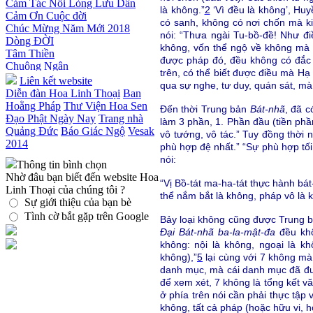
Cảm Ơn Cuộc đời
Thiền dành cho Người bận rộn
là không.”
2
‘Vì đều là không’, Huy
Chúc Mừng Năm Mới 2018
có sanh, không có nơi chốn mà ki
Dòng ĐỜI
nói: “Thưa ngài Tu-bồ-đề! Như đi
Tâm Thiền
không, vốn thể ngộ về không mà 
Chuông Ngân
được pháp đó, đều không có đắc 
Kính mừng Phật Đản
trên, có thể biết được điều mà H
Anh không chết đâu em
Liên kết website
qua sự nghe, tư duy, quán sát, mà
Kiếp này
Diễn đàn Hoa Linh Thoại
Ban
Hoằng Pháp
Thư Viện Hoa Sen
Đến thời Trung bản
Bát-nhã
, đã c
Đạo Phật Ngày Nay
Trang nhà
làm 3 phần, 1. Phần đầu (tiền phần
Quảng Đức
Báo Giác Ngộ
Vesak
vô tướng, vô tác.” Tuy đồng thời 
2014
phù hợp đệ nhất.” “Sự phù hợp tối
nói:
Thông tin bình chọn
Nhờ đâu bạn biết đến website Hoa
“Vị Bồ-tát ma-ha-tát thực hành bát
Linh Thoại của chúng tôi ?
thể nắm bắt là không, pháp vô là 
Sự giới thiệu của bạn bè
Tình cờ bắt gặp trên Google
Bảy loại không cũng được Trung 
Đại Bát-nhã ba-la-mật-đa
đều khô
không: nội là không, ngoại là kh
không),”
5
lại cùng với 7 không mà
danh mục, mà cái danh mục đã được
để xem xét, 7 không là tổng kết vă
ở phía trên nói cần phải thực tập 
không, tất cả pháp (hoặc hữu vi, 