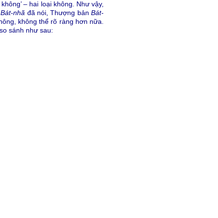
à không’ – hai loại không. Như vậy,
n
Bát-nhã
đã nói, Thượng bản
Bát-
không, không thể rõ ràng hơn nữa.
 so sánh như sau: