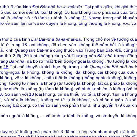
n thứ 3 của kinh
Đại Bát-nhã ba-la-mật-đa
. Tại phần giữa, khi giải th
ỗ đều có nói đến 16 loại không). 16 loại không là: ở phía sau của ‘tất
vô là không’ và ‘vô tánh tự tánh là không’.
11
Nhưng trong chỗ khuyến 
ở về sau, lại nói ‘và sở duyên là không, tăng thượng là không, v.v., vô 
n thứ 2 của kinh
Đại Bát-nhã ba-la-mật-đa
. Trong chỗ nói về tướng củ
 là ở trong 16 loại không, đã chen vào ‘không thể nắm bắt là không’ 
hã
, kinh
Quang tán Bát-nhã
cùng thuộc vào Trung bản
Bát-nhã
, cũng l
ần thứ 2 lập 20 loại không (cùng với Thượng bản
Bát-nhã
tương đồng
ang Bát-nhã
, đã bỏ rơi mất ‘bên trong-ngoài là không’, ‘tự tướng là khô
g.
15
Tại chỗ khuyến khích học tập trong kinh
Quang tán Bát-nhã ba-l
rong-ngoài là không, không là không, đại không, cái không của cứu 
 không, vô vi là không, chân thật là không (thắng nghĩa không), không
ng, tướng tự nhiên là không (tự tướng là không), tất cả pháp là khôn
, tự nhiên là không (tự tánh là không), vô hình tự nhiên là không (vô 
16
So sánh với 18 loại không, thì đã thiếu ‘vô tế là không’, ‘tán là không
, ‘vô hữu là không’, ‘không có tế tự là không’, ‘vô nhân duyên là khô
vô cùng bất đồng, có thể so sánh với phần thứ 3, như quyển 479 của ki
bên ngoài là không, … vô tánh tự tánh là không, và sở duyên là không,
(duyên) là không mà phần thứ 3 đã nói, cùng với nhân duyên là khôn
g quang Bát-nhã
, không phải có ý nghĩa tương tự nhau chăng! Vốn dĩ,