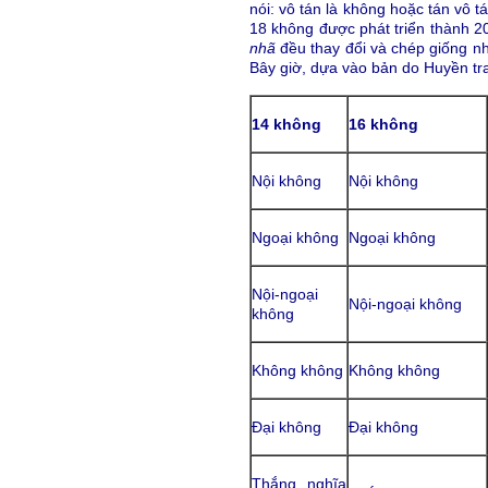
nói: vô tán là không hoặc tán vô tá
18 không được phát triển thành 20
nhã
đều thay đổi và chép giống nha
Bây giờ, dựa vào bản do Huyền tr
14 không
16 không
Nội không
Nội không
Ngoại không
Ngoại không
Nội-ngoại
Nội-ngoại không
không
Không không
Không không
Đại không
Đại không
Thắng nghĩa