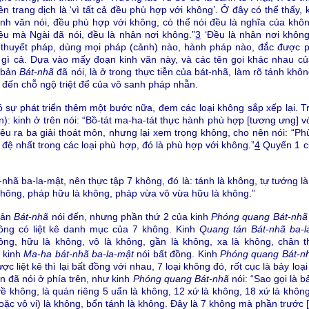
ền trang dịch là ‘vì tất cả đều phù hợp với không’. Ở đây có thể thấy
nh văn nói, đều phù hợp với không, có thể nói đều là nghĩa của kh
ều mà Ngài đã nói, đều là nhân nơi không.”
3
‘Đều là nhân nơi không’
thuyết pháp, dùng mọi pháp (cảnh) nào, hành pháp nào, đắc được p
gì cả. Dựa vào mấy đoạn kinh văn này, và các tên gọi khác nhau c
ạ bản
Bát-nhã
đã nói, là ở trong thực tiễn của bát-nhã, làm rõ tánh khô
 đến chỗ ngộ triệt để của vô sanh pháp nhẫn.
ó sự phát triển thêm một bước nữa, đem các loại không sắp xếp lại. 
): kinh ở trên nói: “Bồ-tát ma-ha-tát thực hành phù hợp [tương ưng] v
nêu ra ba giải thoát môn, nhưng lại xem trọng không, cho nên nói: “Phù
 đệ nhất trong các loại phù hợp, đó là phù hợp với không.”
4
Quyển 1 c
-nhã ba-la-mật, nên thực tập 7 không, đó là: tánh là không, tự tướng 
không, pháp hữu là không, pháp vừa vô vừa hữu là không.”
bản
Bát-nhã
nói đến, nhưng phần thứ 2 của kinh
Phóng quang Bát-nhã 
ng có liệt kê danh mục của 7 không. Kinh
Quang tán
Bát-nhã ba-l
ông, hữu là không, vô là không, gần là không, xa là không, chân t
 kinh
Ma-ha bát-nhã ba-la-mật
nói bất đồng. Kinh
Phóng quang Bát-nh
 liệt kê thì lại bất đồng với nhau, 7 loại không đó, rốt cục là bảy lo
n đã nói ở phía trên, như kinh
Phóng quang Bát-nhã
nói: “Sao gọi là b
về không, là quán riêng 5 uẩn là không, 12 xứ là không, 18 xứ là khôn
hoặc vô vi) là không, bổn tánh là không. Đây là 7 không mà phần trước