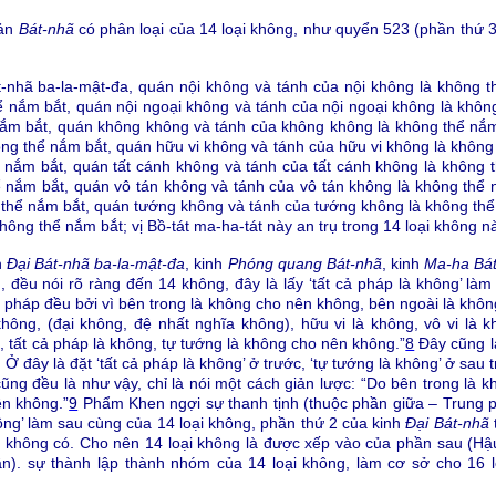
bản
Bát-nhã
có phân loại của 14 loại không, như quyển 523 (phần thứ 
bát-nhã ba-la-mật-đa, quán nội không và tánh của nội không là không 
ể nắm bắt, quán nội ngoại không và tánh của nội ngoại không là khôn
nắm bắt, quán không không và tánh của không không là không thể nắ
ng thể nắm bắt, quán hữu vi không và tánh của hữu vi không là không
ể nắm bắt, quán tất cánh không và tánh của tất cánh không là không 
ể nắm bắt, quán vô tán không và tánh của vô tán không là không thể
 thể nắm bắt, quán tướng không và tánh của tướng không là không thể
hông thể nắm bắt; vị Bồ-tát ma-ha-tát này an trụ trong 14 loại không nà
h
Đại Bát-nhã ba-la-mật-đa
, kinh
Phóng quang Bát-nhã
, kinh
Ma-ha Bá
 đều nói rõ ràng đến 14 không, đây là lấy ‘tất cả pháp là không’ làm
ả pháp đều bởi vì bên trong là không cho nên không, bên ngoài là khô
ông, (đại không, đệ nhất nghĩa không), hữu vi là không, vô vi là khô
, tất cả pháp là không, tự tướng là không cho nên không.”
8
Đây cũng là
Ở đây là đặt ‘tất cả pháp là không’ ở trước, ‘tự tướng là không’ ở sau 
ũng đều là như vậy, chỉ là nói một cách giản lược: “Do bên trong là
ên không.”
9
Phẩm Khen ngợi sự thanh tịnh (thuộc phần giữa – Trung 
ông’ làm sau cùng của 14 loại không, phần thứ 2 của kinh
Đại Bát-nhã
không có. Cho nên 14 loại không là được xếp vào của phần sau (Hậu
n). sự thành lập thành nhóm của 14 loại không, làm cơ sở cho 16 lo