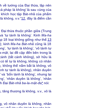
ích về tướng của Đại thừa, lập nên
 cả pháp là không’ là sau cùng của
khích học tập Bát-nhã của phẩm
là không, v.v.”
12
, đây là điểm cần
a Đại thừa thuộc phần giữa (Trung
và ‘tự tánh là không’. Kinh
Ma-ha
ập 18 loại không giống như thế.
13
); kinh
Ma-ha Bát-nhã
cũng là 18
ng’, ‘tự tánh là không’, ‘vô tánh tự
a-mật
, lại đề cập đến bên trong là
cánh (tất cánh không), sở hữu là
 có tế tự là không, không có nhân
g, không thể nắm bắt là không, vô
tánh tự tánh là không), nhân duyên
’ và ‘bổn tánh là không’, nhưng lại
ng’, ‘nhân duyên là không’, ‘nhân
nh
Đại Bát-nhã ba-la-mật-đa
*
nói:
 tăng thượng là không, v.v., vô là
g, vô nhân duyên là không, nhân
 tại chỗ khuyến khích học tập bát-