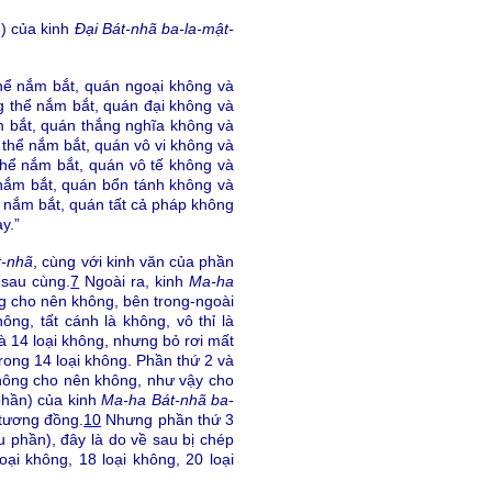
3) của kinh
Đại Bát-nhã ba-la-mật-
thể nắm bắt, quán ngoại không và
g thể nắm bắt, quán đại không và
m bắt, quán thắng nghĩa không và
 thể nắm bắt, quán vô vi không và
thể nắm bắt, quán vô tế không và
 nắm bắt, quán bổn tánh không và
 nắm bắt, quán tất cả pháp không
y.”
t-nhã
, cùng với kinh văn của phần
 sau cùng.
7
Ngoài ra, kinh
Ma-ha
ng cho nên không, bên trong-ngoài
ng, tất cánh là không, vô thỉ là
 14 loại không, nhưng bỏ rơi mất
trong 14 loại không. Phần thứ 2 và
 không cho nên không, như vậy cho
phần) của kinh
Ma-ha Bát-nhã ba-
tương đồng.
10
Nhưng phần thứ 3
 phần), đây là do về sau bị chép
ại không, 18 loại không, 20 loại