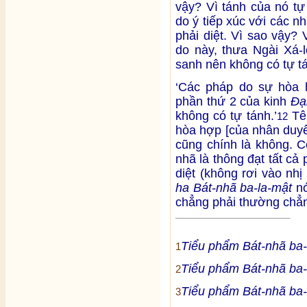
vậy? Vì tánh của nó tự
do ý tiếp xúc với các 
phải diệt. Vì sao vậy? 
do này, thưa Ngài Xá-
sanh nên không có tự tá
‘Các pháp do sự hòa 
phần thứ 2 của kinh
Đạ
không có tự tánh.’
Tên
12
hòa hợp [của nhân duyê
cũng chính là không. C
nhã là thông đạt tất cả
diệt (không rơi vào nh
ha Bát-nhã ba-la-mật
nó
chẳng phải thường chẳn
Tiểu phẩm Bát-nhã ba-
1
Tiểu phẩm Bát-nhã ba-
2
Tiểu phẩm Bát-nhã ba-
3