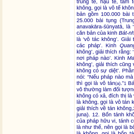
trung tế, hậu tế, tam 
không, gọi là vô tế khô
bản gồm 100.000 bài
25.000 bài tụng (Tru
anavakāra-śūnyatā, là 
căn bản của kinh
Bát-n
là ‘vô tác không’. Giải
các pháp’. Kinh
Quang
không’, giải thích rằng
nơi pháp nào’. Kinh
Ma
không’, giải thích cũng 
không có sự diệt’. Phầ
nói: “Nếu pháp nào mà
thì gọi là vô tán
.”
Bá
(a)
1
vô thường làm đối tượn
không có xả, đích thị là 
là không, gọi là vô tán
giải thích về tán không,
juna). 12. Bổn tánh khô
của pháp hữu vi, tánh c
là như thế, nên gọi là 
là không, gọi là bổn 