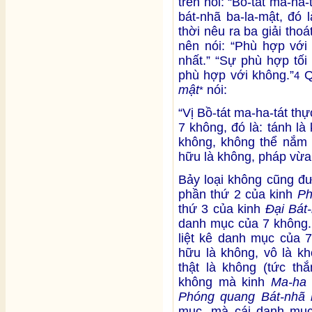
trên nói: “Bồ-tát ma-ha
bát-nhã ba-la-mật, đó 
thời nêu ra ba giải tho
nên nói: “Phù hợp với
nhất.” “Sự phù hợp tối
phù hợp với không.”
Q
4
mật
nói:
*
“Vị Bồ-tát ma-ha-tát th
7 không, đó là: tánh là
không, không thể nắm 
hữu là không, pháp vừa
Bảy loại không cũng đ
phần thứ 2 của kinh
Ph
thứ 3 của kinh
Đại Bát
danh mục của 7 không
liệt kê danh mục của 7
hữu là không, vô là kh
thật là không (tức thắ
không mà kinh
Ma-ha 
Phóng quang Bát-nhã 
mục, mà cái danh mục 