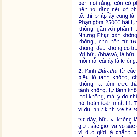
bèn nói rằng, còn có 
nên nói rằng nếu có ph
tế, thì pháp ấy cũng là
Phạn gồm 25000 bài tụng,
không, gần với phần th
Nhưng Phạn bản không c
không’, cho nên từ 16 
không, đều không có tr
rời hữu (bhāva), là hữu
mỗi mỗi cái ấy là không
2. Kinh
Bát-nhã
từ các
biểu lộ tánh không, c
không, lại tóm lược th
tánh không, tự tánh khô
loại không, mà lý do nh
nói hoàn toàn nhất trí.
ví dụ, như kinh
Ma-ha B
“Ở đây, hữu vi không l
giới, sắc giới và vô sắc 
vì dục giới là chẳng p