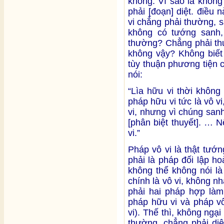
không. Vì sao là không
phải [đoạn] diệt. điều
vi chẳng phải thường, s
không có tướng sanh, 
thường? Chẳng phải thườ
không vậy? Không biết 
tùy thuận phương tiện 
nói:
“Lìa hữu vi thời không
pháp hữu vi tức là vô vi
vi, nhưng vì chúng san
[phân biệt thuyết]. … 
vi.”
Pháp vô vi là thật tướ
phải là pháp đối lập ho
không thể không nói là 
chính là vô vi, không nh
phải hai pháp hợp làm
pháp hữu vi và pháp vô
vi). Thế thì, không ngạ
thường, chẳng phải diệ