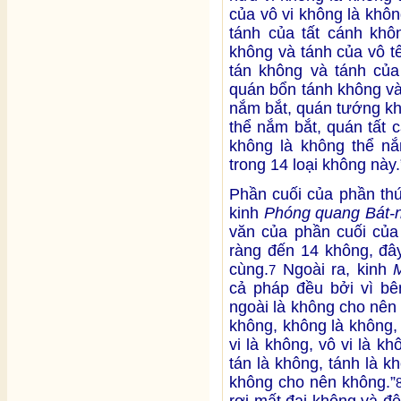
của vô vi không là khô
tánh của tất cánh khô
không và tánh của vô t
tán không và tánh của
quán bổn tánh không và
nắm bắt, quán tướng kh
thể nắm bắt, quán tất 
không là không thể nắm
trong 14 loại không này.
Phần cuối của phần th
kinh
Phóng quang Bát-
văn của phần cuối của
ràng đến 14 không, đây
cùng.
Ngoài ra, kinh
7
cả pháp đều bởi vì bê
ngoài là không cho nên
không, không là không,
vi là không, vô vi là kh
tán là không, tánh là k
không cho nên không.”
rơi mất đại không và đệ