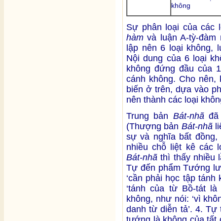
không
Sự phân loại của các l
hàm
và luận A-tỳ-đàm
lập nên 6 loại không, 
Nội dung của 6 loại kh
không đứng đầu của 14 
cánh không. Cho nên,
biến ở trên, dựa vào p
nên thành các loại khôn
Trung bản
Bát-nhã
đã 
(Thượng bản
Bát-nhã
li
sự và nghĩa bất đồng, 
nhiều chỗ liệt kê các 
Bát-nhã
thì thấy nhiều
Tự đến phẩm Tướng lưỡi
‘cần phải học tập tánh 
‘tánh của từ Bồ-tát l
không, như nói: ‘vì kh
danh từ diễn tả’. 4. Tự
tướng là không của tất 