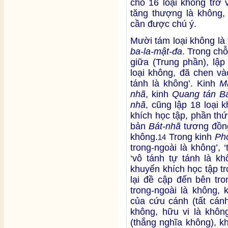
chỗ 16 loại không trở 
tăng thượng là không, v
cần được chú ý.
Mười tám loại không là
ba-la-mật-đa
. Trong ch
giữa (Trung phần), lập
loại không, đã chen và
tánh là không’. Kinh
M
nhã
, kinh
Quang tán B
nhã
, cũng lập 18 loại 
khích học tập, phần th
bản
Bát-nhã
tương đồng
không.
Trong kinh
Ph
14
trong-ngoài là không’, ‘
‘vô tánh tự tánh là kh
khuyến khích học tập t
lại đề cập đến bên tro
trong-ngoài là không, 
của cứu cánh (tất cán
không, hữu vi là không
(thắng nghĩa không), k