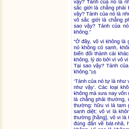
vậy? Tánh của nó là nh
sắc giới là chẳng phải
vậy? Tánh của nó là như
vô sắc giới là chẳng p
sao vậy? Tánh của nó 
không.”
“Ở đây, vô vi không là
nó không có sanh, khôn
biến đổi thành cái khác
không, lý do bởi vì vô v
Tại sao vậy? Tánh của 
không.”
(d)
‘Tánh của nó tự là như v
như vậy’. Các loại kh
không mà xưa nay vốn n
là chẳng phải thường, 
thường: hữu vi là tam 
sanh diệt; vô vi là kh
thường [hằng], vô vi l
đúng đắn về bát-nhã, h