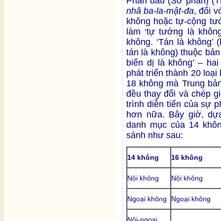
Phần đầu (Sơ phần) (
nhã ba-la-mật-đa
, đối v
không hoặc tự-cộng tướ
làm ‘tự tướng là không
không. ‘Tán là không’ 
tán là không) thuộc bản 
biến dị là không’ – ha
phát triển thành 20 loại
18 không mà Trung bả
đều thay đổi và chép g
trình diễn tiến của sự 
hơn nữa. Bây giờ, dự
danh mục của 14 khôn
sánh như sau:
14 không
16 không
Nội không
Nội không
Ngoại không
Ngoại không
Nội-ngoại