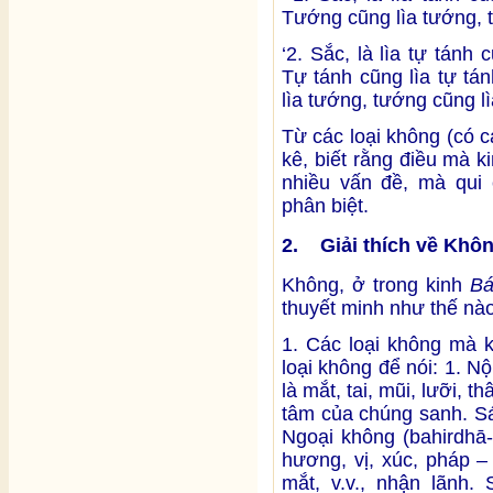
Tướng cũng lìa tướng, t
‘2. Sắc, là lìa tự tán
Tự tánh cũng lìa tự tá
lìa tướng, tướng cũng lì
Từ các loại không (có các
kê, biết rằng điều mà k
nhiều vấn đề, mà qui 
phân biệt.
2. Giải thích về Khô
Không, ở trong kinh
Bá
thuyết minh như thế nà
1. Các loại không mà 
loại không để nói: 1. N
là mắt, tai, mũi, lưỡi, t
tâm của chúng sanh. Sáu
Ngoại không (bahirdhā-
hương, vị, xúc, pháp –
mắt, v.v., nhận lãnh.