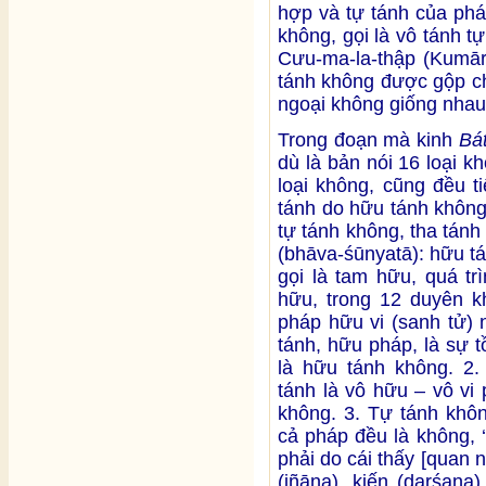
hợp và tự tánh của ph
không, gọi là vô tánh 
Cưu-ma-la-thập (Kumāra
tánh không được gộp ch
ngoại không giống nhau
Trong đoạn mà kinh
Bá
dù là bản nói 16 loại k
loại không, cũng đều ti
tánh do hữu tánh không
tự tánh không, tha tánh
(bhāva-śūnyatā): hữu tá
gọi là tam hữu, quá tr
hữu, trong 12 duyên kh
pháp hữu vi (sanh tử) 
tánh, hữu pháp, là sự t
là hữu tánh không. 2.
tánh là vô hữu – vô vi 
không. 3. Tự tánh khôn
cả pháp đều là không, 
phải do cái thấy [quan n
(jñāna), kiến (darśana