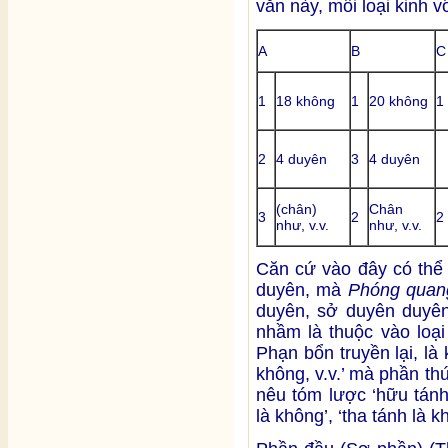
văn này, mỗi loại kinh v
A
B
C
1
18 không
1
20 không
1
2
4 duyên
3
4 duyên
(chân)
Chân
3
2
2
như, v.v.
như, v.v.
Căn cứ vào đây có thể 
duyên, mà
Phóng quan
duyên, sở duyên duyên
nhầm là thuộc vào loại
Phạn bổn truyền lại, là
không, v.v.’ mà phần thứ
nêu tóm lược ‘hữu tánh 
là không’, ‘tha tánh là k