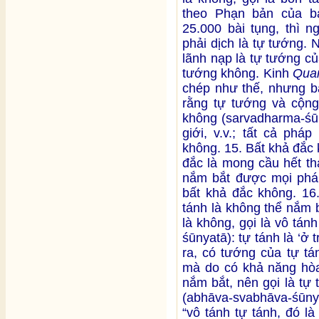
theo Phạn bản của b
25.000 bài tụng, thì n
phải dịch là tự tướng. 
lãnh nạp là tự tướng của
tướng không. Kinh
Qua
chép như thế, nhưng bả
rằng tự tướng và cộng
không (sarvadharma-śūn
giới, v.v.; tất cả phá
không. 15. Bất khả đắc
đắc là mong cầu hết th
nắm bắt được mọi pháp]
bất khả đắc không. 16
tánh là không thể nắm 
là không, gọi là vô tá
śūnyatā): tự tánh là ‘
ra, có tướng của tự tá
mà do có khả năng hòa
nắm bắt, nên gọi là tự
(abhāva-svabhāva-śūny
“vô tánh tự tánh, đó l