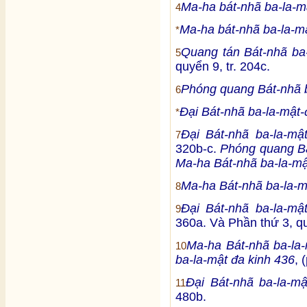
Ma-ha bát-nhã ba-la-m
4
Ma-ha bát-nhã ba-la-mậ
*
Quang tán Bát-nhã ba-
5
quyển 9, tr. 204c.
Phóng quang Bát-nhã b
6
Đại Bát-nhã ba-la-mật-
*
Đại Bát-nhã ba-la-mậ
7
320b-c.
Phóng quang Bá
Ma-ha Bát-nhã ba-la-mậ
Ma-ha Bát-nhã ba-la-m
8
Đại Bát-nhã ba-la-mậ
9
360a. Và Phần thứ 3, qu
Ma-ha Bát-nhã ba-la-
10
ba-la-mật đa kinh 436
, 
Đại Bát-nhã ba-la-m
11
480b.