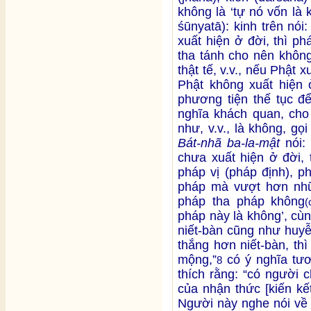
không là ‘tự nó vốn là
śūnyatā): kinh trên nó
xuất hiện ở đời, thì ph
tha tánh cho nên không
thật tế, v.v., nếu Phật 
Phật không xuất hiện 
phương tiện thế tục để
nghĩa khách quan, cho 
như, v.v., là không, g
Bát-nhã ba-la-mật
nói: 
chưa xuất hiện ở đời, 
pháp vị (pháp định), ph
pháp mà vượt hơn nhữn
pháp tha pháp không
(
pháp này là không’, cù
niết-bàn cũng như huy
thắng hơn niết-bàn, thì
mộng,”
có ý nghĩa tư
8
thích rằng: “có người 
của nhận thức [kiến kế
Người này nghe nói về n