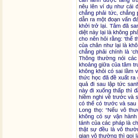
nêu lên ví dụ như cái đ
chẳng phải tức, chẳng p
dẫn ra một đoạn vấn đá
khởi trở lại. Tâm đã sa
diệt này lại là không phả
cho nên hỏi rằng: ‘thế 
của chân như lại là kh
chẳng phải chính là ‘c
Thông thường nói các
khoảng giữa của tâm tr
không khỏi có sai lầm 
thức học đã đề xuất ra g
quả đi sau lập tức san
này đi xuống thấp thì đầ
hiềm nghi về trước và s
có thể có trước và sa
Long thọ: “Nếu vô thườ
không có sự vận hành 
tánh của các pháp là c
thật sự đều là vô thườ
gian vô thường thì gọi 