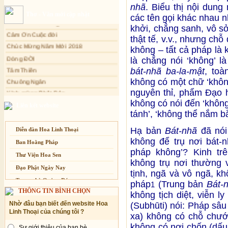
nhã
. Biểu thị nội dung
Sự thương-ghét của con người
Cảm Tác Nỗi Lòng Lưu Dân
Thơ - Văn mới cập nhật
các tên gọi khác nhau 
Mối lo của con người
Cảm Ơn Cuộc đời
khởi, chẳng sanh, vô sở 
Cải đạo: Nguyên nhân & giải pháp
Chúc Mừng Năm Mới 2018
thật tế, v.v., nhưng ch
Dòng ĐỜI
Nỗi lòng của các bệnh nhân nghèo
không – tất cả pháp là 
Tâm Thiền
An Giang: Tịnh thất Quy Nguyên
là chẳng nói ‘không’ 
phát quà từ thiện tại xã Cư Yang
Chuông Ngân
bát-nhã ba-la-mật
, toà
Tịnh xá Ngọc Đăng khai giảng Thiền
không có một chữ ‘khôn
Kính mừng Phật Đản
dành cho Người bận rộn
nguyên thỉ, phẩm Đạo 
Anh không chết đâu em
không có nói đến ‘không’,
Kiếp này
Liên kết website
tánh’, ‘không thể nắm bắt
Hạ bản
Bát-nhã
đã nói
Diễn đàn Hoa Linh Thoại
không để trụ nơi bát-n
Ban Hoằng Pháp
pháp không’? Kinh trê
Thư Viện Hoa Sen
không trụ nơi thường v
Đạo Phật Ngày Nay
tịnh, ngã và vô ngã, k
Trang nhà Quảng Đức
pháp
(Trung bản
Bát-
1
THÔNG TIN BÌNH CHỌN
không tịch diệt, viễn l
Báo Giác Ngộ
Nhờ đâu bạn biết đến website Hoa
(Subhūti) nói: Pháp sâu
Vesak 2014
Linh Thoại của chúng tôi ?
xa) không có chỗ chướ
không có nơi chốn (dấu 
Sự giới thiệu của bạn bè