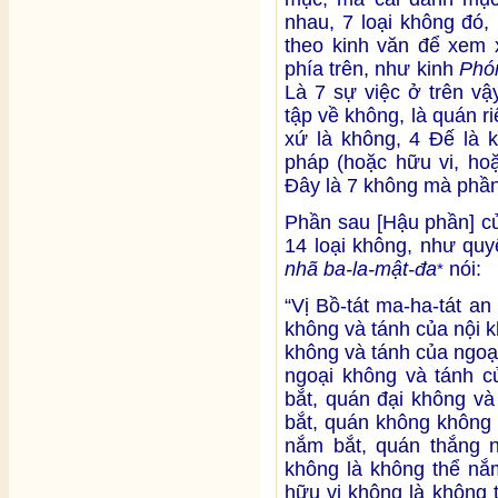
nhau, 7 loại không đó,
theo kinh văn để xem x
phía trên, như kinh
Phó
Là 7 sự việc ở trên vậy
tập về không, là quán r
xứ là không, 4 Đế là k
pháp (hoặc hữu vi, hoặ
Đây là 7 không mà phần
Phần sau [Hậu phần] c
14 loại không, như quy
nhã ba-la-mật-đa
nói:
*
“Vị Bồ-tát ma-ha-tát an
không và tánh của nội 
không và tánh của ngoạ
ngoại không và tánh c
bắt, quán đại không và
bắt, quán không không 
nắm bắt, quán thắng n
không là không thể nắ
hữu vi không là không 