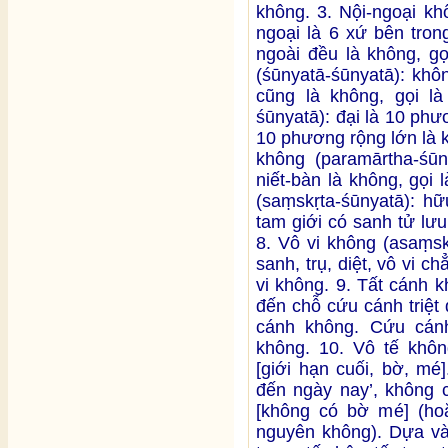
không. 3. Nội-ngoại kh
ngoại là 6 xứ bên tron
ngoài đều là không, gọ
(śūnyatā-śūnyatā): khô
cũng là không, gọi l
śūnyatā): đại là 10 ph
10 phương rộng lớn là k
không (paramārtha-śūny
niết-bàn là không, gọi
(saṃskṛta-śūnyatā): hữu
tam giới có sanh tử lưu
8. Vô vi không (asaṃsk
sanh, trụ, diệt, vô vi c
vi không. 9. Tất cánh k
đến chỗ cứu cánh triệt
cánh không. Cứu cánh 
không. 10. Vô tế không
[giới hạn cuối, bờ, mé
đến ngày nay’, không c
[không có bờ mé] (hoặ
nguyên không). Dựa và