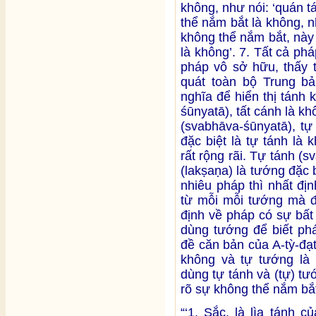
không, như nói: ‘quán t
thể nắm bắt là không, n
không thể nắm bắt, này
là không’. 7. Tất cả ph
pháp vô sở hữu, thấy t
quát toàn bộ Trung b
nghĩa để hiển thị tánh 
śūnyatā), tất cánh là kh
(svabhāva-śūnyatā), tự
đặc biệt là tự tánh là
rất rộng rãi. Tự tánh (
(lakṣaṇa) là tướng đặc 
nhiêu pháp thì nhất đị
từ mỗi mỗi tướng mà đ
định về pháp có sự bất
dùng tướng để biết phá
đề căn bản của A-tỳ-đạ
không và tự tướng là 
dùng tự tánh và (tự) t
rõ sự không thể nắm bắt
“‘1. Sắc, là lìa tánh 