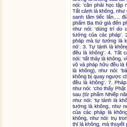
nói: ‘cần phải học tập 
Tất cánh là không, như n
sanh tâm tiếc lẩn,… đ
phẩm Ba thứ giả đến ph
như nói: ‘dùng trí do
tướng của các pháp’. 2
pháp mà tự tướng là k
nó’. 3. Tự tánh là khôn
đều là không’. 4. Tất 
nói: ‘tất thảy là không, 
vô và pháp hữu đều là 
là không), như nói: ‘b
không bị quay ngược ch
đều là không’. 7. Pháp
như nói: ‘cho thấy Phật 
sau (từ phẩm Nhiếp năm
như nói: ‘tự tánh là k
tướng là không, như nó
của các pháp là không’
không, như nói: trụ tro
thỉ là không, mà thuyết