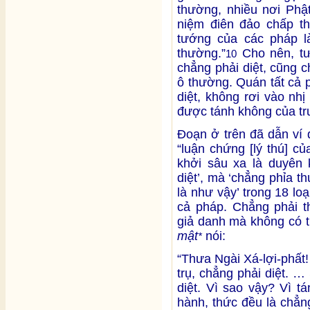
thường, nhiều nơi Phật
niệm điên đảo chấp t
tướng của các pháp l
thường.”
Cho nên, tư
10
chẳng phải diệt, cũng 
ô thường. Quán tất cả 
diệt, không rơi vào nh
được tánh không của tr
Đoạn ở trên đã dẫn ví d
“luận chứng [lý thú] c
khởi sâu xa là duyên 
diệt’, mà ‘chẳng phỉa t
là như vậy’ trong 18 loạ
cả pháp. Chẳng phải t
giả danh mà không có t
mật
nói:
*
“Thưa Ngài Xá-lợi-phất
trụ, chẳng phải diệt. 
diệt. Vì sao vậy? Vì t
hành, thức đều là chẳn