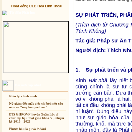
Hoạt động CLB Hoa Linh Thoại
Từ điển Phật học
SỰ PHÁT TRIỂN, PHÂ
(Trích dịch từ Chương 
Tánh Không)
Tác giả: Pháp sư Ấn 
Người dịch: Thích Nh
1. Sự phát triển và p
Kinh
Bát-nhã
lấy niết-
Bài mới cập nhật
cũng chính là sự tự c
trường căn bản. Dựa th
Nhìn lại chính mình
vô vi không phải là hai,
Nữ giám đốc mất việc chỉ bởi một câu
tất cả đều không phải là
nói của “ông lão quét rác”
hí luận’. Dùng điều nà
BTS GHPGVN huyện Xuân Lộc tổ
như sự giáo hóa của 
chức đại hội Phật giáo khóa VI, nhiệm
kỳ 2016 - 2021
thường, khổ, mà trực ti
nhập môn, đây là Phật 
Phước báu là gì và ở đâu?
Xuân Thi