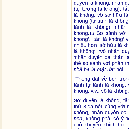
duyên là không, nhân d
(tự tướng là không), t
là không, vô sở hữu là
không (tự tánh là không)
tánh là không), nhân
không.
So sánh với 1
16
không’, ‘tán là không’ 
nhiều hơn ‘sở hữu là khô
là không’, ‘vô nhân du
‘nhân duyên oai thần l
thể so sánh với phần t
nhã ba-la-mật-đa
nói:
*
“Thông đạt về bên tron
tánh tự tánh là không,
không, v.v., vô là không,
Sở duyên là không, tă
thứ 3 đã nói, cùng với
không, nhân duyên oai
nhã
, không phải có ý n
chỗ khuyến khích học 