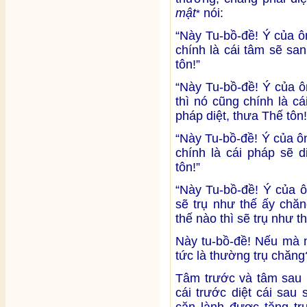
mật
nói:
*
“Này Tu-bồ-đề! Ý của 
chính là cái tâm sẽ sa
tôn!”
“Này Tu-bồ-đề! Ý của 
thì nó cũng chính là c
pháp diệt, thưa Thế tôn!
“Này Tu-bồ-đề! Ý của ô
chính là cái pháp sẽ 
tôn!”
“Này Tu-bồ-đề! Ý của 
sẽ trụ như thế ấy chă
thế nào thì sẽ trụ như th
Này tu-bồ-đề! Nếu mà n
tức là thường trụ chăng
Tâm trước và tâm sau l
cái trước diệt cái sau
căn lành được tăng tr