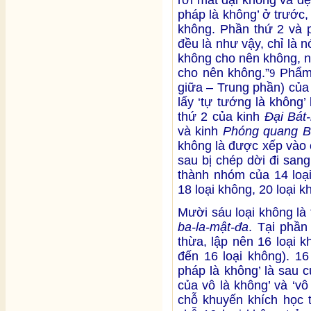
pháp là không’ ở trước, 
không. Phần thứ 2 và 
đều là như vậy, chỉ là n
không cho nên không, n
cho nên không.”
Phẩm 
9
giữa – Trung phần) của
lấy ‘tự tướng là không
thứ 2 của kinh
Đại Bát
và kinh
Phóng quang B
không là được xếp vào 
sau bị chép dời đi san
thành nhóm của 14 loại
18 loại không, 20 loại k
Mười sáu loại không là
ba-la-mật-đa
. Tại phần
thừa, lập nên 16 loại 
đến 16 loại không). 16
pháp là không’ là sau 
của vô là không’ và ‘vô
chỗ khuyến khích học 