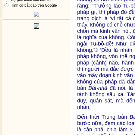
rằng: “Trưởng lão Tu-b
Tình cờ bắt gặp trên Google
pháp gì, thì pháp đó đề
trang dịch là ‘vì tất c
thấy, không có chỗ chư
chốn mà kinh văn nói, 
là nghĩa của không. Cò
ngài Tu-bồ-đề! Như đi
không.”
‘Đều là nhân n
3
pháp không, vốn thể n
pháp (cảnh) nào, hành
thì người mà đắc được 
vào mấy đoạn kinh văn 
không của pháp đã dẫn
bản
Bát-nhã
đã nói, là
tánh không sâu xa. Tán
duy, quán sát, mà đến
nhẫn.
Đến thời Trung bản
B
bước nữa, đem các loại
là cần phải chia làm 3