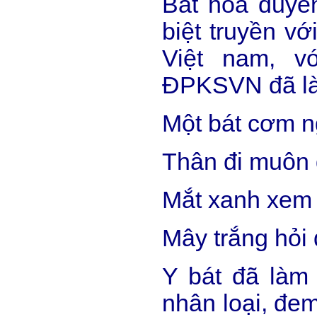
Bát hoá duyê
biệt truyền v
Việt nam, v
ĐPKSVN đã làm
Một bát cơm 
Thân đi muôn
Mắt xanh xem 
Mây trắng hỏi
Y bát đã làm 
nhân loại, đem