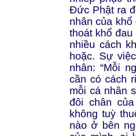
Đức Phật ra đ
nhân của khổ 
thoát khổ đau
nhiều cách k
hoặc. Sự việc
nhân: “Mỗi n
cần có cách r
mỗi cá nhân s
đôi chân của
không tuỳ th
nào ở bên ngo