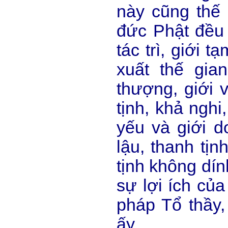
này cũng thế 
đức Phật đều 
tác trì, giới t
xuất thế gia
thượng, giới v
tịnh, khả nghi,
yếu và giới d
lậu, thanh tịn
tịnh không dính
sự lợi ích củ
pháp Tổ thầy,
ấy.