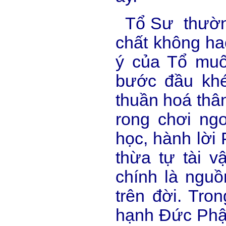
Tổ Sư thường 
chất không hao
ý của Tổ muố
bước đầu khé
thuần hoá thâ
rong chơi ng
học, hành lời
thừa tự tài v
chính là nguồ
trên đời. Tr
hạnh Đức Phật