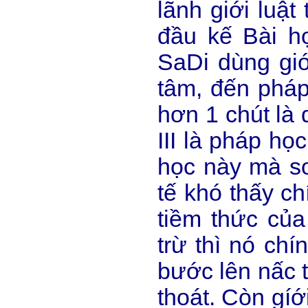
lãnh giới luật
đầu kế Bài họ
SaDi dùng giớ
tâm, đến pháp
hơn 1 chút là
III là pháp họ
học này mà so
tế khó thấy ch
tiềm thức củ
trừ thì nó ch
bước lên nấc 
thoát. Còn gíớ