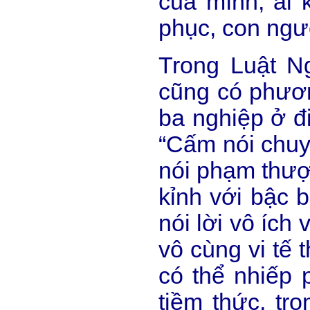
của mình, ai 
phục, con ngườ
Trong Luật N
cũng có phươn
ba nghiệp ở đi
“Cấm nói chuy
nói phạm thượn
kỉnh với bậc b
nói lời vô ích
vô cùng vi tế 
có thể nhiếp 
tiềm thức, tr