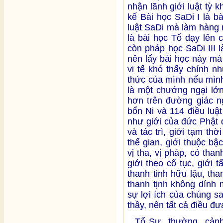
nhận lãnh giới luật tỳ 
kế Bài học SaDi I là b
luật SaDi mà làm hàng 
là bài học Tổ dạy lên 
còn pháp học SaDi III 
nên lấy bài học này mà
vi tế khó thấy chính n
thức của mình nếu mình
là một chướng ngại lớ
hơn trên đường giác ng
bổn Ni và 114 điều luậ
như giới của đức Phật đ
và tác trì, giới tạm thờ
thế gian, giới thuộc bậc
vị tha, vị pháp, có thanh
giới theo cổ tục, giới t
thanh tinh hữu lậu, tha
thanh tịnh không dính m
sự lợi ích của chúng s
thầy, nên tất cả điều đ
Tổ Sư thường cảnh tỉ