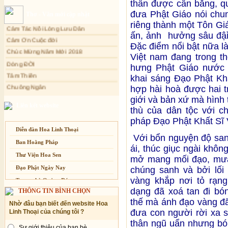
thần được cân bằng, qu
Xuân Thi
Sự thương-ghét của con người
đưa Phật Giáo nói chu
Thơ - Văn mới cập nhật
Cảm Tác Nỗi Lòng Lưu Dân
Mối lo của con người
riêng thành một Tôn Gi
Cảm Ơn Cuộc đời
Cải đạo: Nguyên nhân & giải pháp
ấn, ảnh hưởng sâu đậỉ
Chúc Mừng Năm Mới 2018
Đặc điểm nổi bật nữa l
Nỗi lòng của các bệnh nhân nghèo
Dòng ĐỜI
Việt nam đang trong t
An Giang: Tịnh thất Quy Nguyên
Tâm Thiền
phát quà từ thiện tại xã Cư Yang
hưng Phật Giáo nước
Chuông Ngân
khai sáng Đạo Phật Khấ
Tịnh xá Ngọc Đăng khai giảng Thiền
dành cho Người bận rộn
Kính mừng Phật Đản
hợp hài hoà được hai t
Anh không chết đâu em
giới và bản xứ mà hình 
Liên kết website
thù của dân tộc với ch
Kiếp này
pháp Đạo Phật Khất Sĩ 
Diễn đàn Hoa Linh Thoại
Với bổn nguyện độ sanh,
Ban Hoằng Pháp
ái, thúc giục ngài khô
Thư Viện Hoa Sen
mở mang mối đạo, mưa 
Đạo Phật Ngày Nay
chúng sanh và bởi lối 
vàng khắp nơi tỏ rạng
Trang nhà Quảng Đức
dạng đã xoá tan đi bó
THÔNG TIN BÌNH CHỌN
Báo Giác Ngộ
thế mà ánh đạo vàng đã
Nhờ đâu bạn biết đến website Hoa
Vesak 2014
đưa con người rời xa 
Linh Thoại của chúng tôi ?
thân ngũ uẩn nhưng bón
Sự giới thiệu của bạn bè