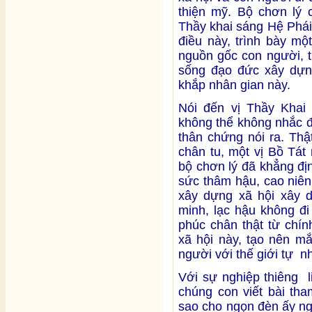
thiện mỹ. Bộ chơn lý
Thầy khai sáng Hệ Phái
điều này, trình bày mộ
nguồn gốc con người, tr
sống đạo đức xây dựn
khắp nhân gian này.
Nói đến vị Thầy Khai
không thể không nhắc 
thân chứng nói ra. Thậ
chân tu, một vị Bồ Tát
bộ chơn lý đã khẳng đị
sức thâm hậu, cao niên
xây dựng xã hội xây 
minh, lạc hậu không đi
phúc chân thật từ chín
xã hội này, tạo nên mắ
người với thế giới tự n
Với sự nghiệp thiêng l
chúng con viết bài th
sao cho ngọn đèn ấy ngà