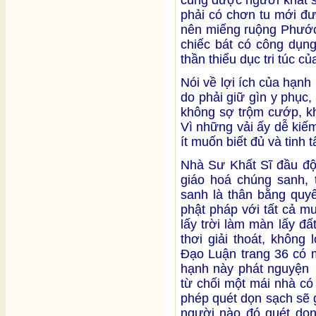
cũng được người khất sĩ
phải có chơn tu mới đư
nên miếng ruộng Phước 
chiếc bát có công dụng
thần thiểu dục tri túc củ
Nói về lợi ích của hạnh
do phải giữ gìn y phục
không sợ trộm cướp, k
Vì những vải ấy dễ kiếm,
ít muốn biết đủ và tinh t
Nhà Sư Khất Sĩ đầu đội
giáo hoá chúng sanh, t
sanh là thân bằng quyế
phật pháp với tất cả mu
lấy trời làm màn lấy đấ
thơi giải thoát, không
Đạo Luận trang 36 có 
hạnh này phát nguyện 
từ chối một mái nhà có
phép quét dọn sạch sẽ 
người nào đó quét dọn