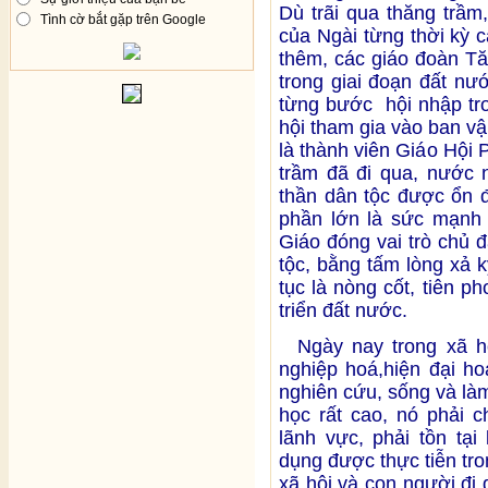
Dù trãi qua thăng trầ
Tình cờ bắt gặp trên Google
của Ngài từng thời kỳ 
thêm, các giáo đoàn Tăng
trong giai đoạn đất n
từng bước hội nhập tro
hội tham gia vào ban v
là thành viên Giáo Hội
trầm đã đi qua, nước 
thần dân tộc được ổn đ
phần lớn là sức mạnh 
Giáo đóng vai trò chủ đ
tộc, bằng tấm lòng xả k
tục là nòng cốt, tiên 
triển đất nước.
Ngày nay trong xã hội
nghiệp hoá,hiện đại ho
nghiên cứu, sống và là
học rất cao, nó phải 
lãnh vực, phải tồn tại
dụng được thực tiễn tro
xã hội và con người đi 