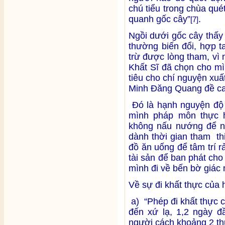
chú tiểu trong chùa qué
quanh gốc cây”
.
[7]
Ngồi dưới gốc cây thấy
thường biến đổi, hợp ta
trừ được lòng tham, vì
Khất Sĩ đã chọn cho mì
tiêu cho chí nguyện xuấ
Minh Đăng Quang đề ca
Đó là hạnh nguyện độ 
mình pháp môn thực 
không nấu nướng để n
dành thời gian tham th
đồ ăn uống để tâm trí r
tài sản để ban phát ch
mình đi về bến bờ giác
Về sự đi khất thực của 
a) “Phép đi khất thực c
đến xứ lạ, 1,2 ngày đ
người cách khoảng 2 t