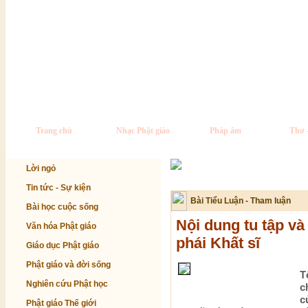
Trang chủ
Nhạc Phật giáo
Pháp âm
Thơ 
Lời ngỏ
Tin tức - Sự kiện
Bài Tiểu Luận - Tham luận
Bài học cuộc sống
Nội dung tu tập v
Văn hóa Phật giáo
phái Khất sĩ
Giáo dục Phật giáo
Phật giáo và đời sống
T
Nghiên cứu Phật học
c
c
Phật giáo Thế giới