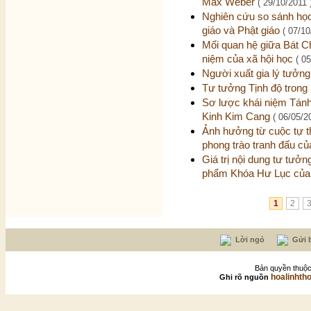
Max Weber
( 29/10/2011 
Nghiên cứu so sánh học
giáo và Phật giáo
( 07/10
Mối quan hệ giữa Bát C
niệm của xã hội học
( 0
Người xuất gia lý tưởn
Tư tưởng Tịnh độ tron
Sơ lược khái niệm Tán
Kinh Kim Cang
( 06/05/2
Ảnh hưởng từ cuộc tự 
phong trào tranh đấu c
Giá trị nội dung tư tưởn
phẩm Khóa Hư Lục của
1
2
Lời ngỏ
Gửi b
Bản quyền thuộc
hoalinhth
Ghi rõ nguồn