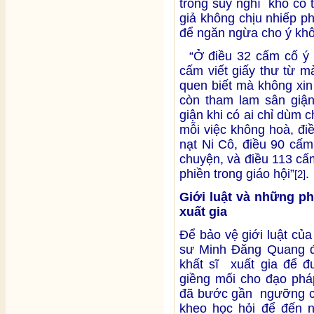
trong suy nghĩ khó có 
giả không chịu nhiếp p
để ngăn ngừa cho ý khô
“Ở điều 32 cấm cố ý mu
cấm viết giấy thư từ m
quen biết mà không xin
còn tham lam sân giận
giận khi có ai chỉ dùm c
mỗi việc không hoà, đi
nạt Ni Cô, điều 90 cấm
chuyện, và điều 113 cấ
phiền trong giáo hội”
.
[2]
Giới luật và những ph
xuất gia
Để bảo vệ giới luật củ
sư Minh Đăng Quang đã
khất sĩ xuất gia để đ
giềng mối cho đạo phá
đã bước gần ngưỡng cử
kheo học hỏi để đến n