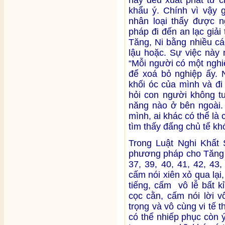
này đều xuất phát từ c
khẩu ý. Chính vì vậy g
nhân loại thấy được 
pháp đi đến an lạc giải
Tăng, Ni bằng nhiều cá
lậu hoặc. Sự việc này 
“Mỗi người có một nghi
để xoá bỏ nghiệp ấy. 
khối óc của mình và đi
hỏi con người không t
năng nào ở bên ngoài. 
mình, ai khác có thể là 
tìm thấy đấng chủ tể kh
Trong Luật Nghi Khất
phương pháp cho Tăng N
37, 39, 40, 41, 42, 43
cấm nói xiên xỏ qua lạ
tiếng, cấm vô lễ bất kỉ
cọc cằn, cấm nói lời v
trọng và vô cùng vi tế t
có thể nhiếp phục còn 