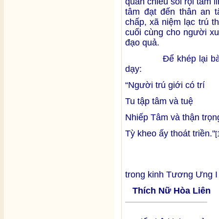
quán chiếu soi rọi tâm l
tâm đạt đến thân an 
chấp, xã niệm lạc trú 
cuối cùng cho người xu
đạo quả.
Để khép lại bài tha
dạy:
“Người trú giới có trí
Tu tập tâm và tuệ
Nhiếp Tâm và thận trọn
Tỳ kheo ấy thoát triền."
[
trong kinh Tương Ưng I 
Thích Nữ Hòa Liên