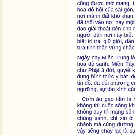
cũng được mở mang. L
hoa đô hội của sài gòn
nơi mảnh đất khô khan
đã thổi vào nơi này mộ
đạo giải thoát đến cho
người dân nơi này biết
biết trì trai giữ giới,
tựa tinh thần vững chắc
Ngày nay Miền Trung là 
hoá độ sanh, Miền Tây
chư Phật 3 đời, quyết 
dụng hình thức y bát đ
tín đồ, đã đổi phương c
ngưỡng, sự tôn kính củ
Cơm áo gạo tiền là h
không thì cuộc sống kh
không duy trì mạng sốn
chúng sanh, chỉ xin ở
chánh mà cúng dường tị
vậy tiếng chay lạc là s