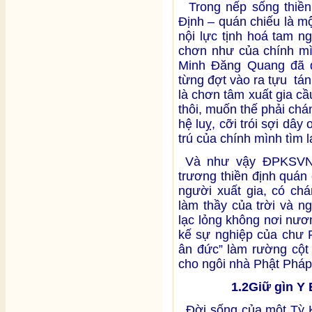
Trong nếp sống thiền
Định – quán chiếu là mộ
nội lực tịnh hoá tam n
chơn như của chính mì
Minh Đăng Quang đã đ
từng đợt vào ra tựu tá
là chơn tâm xuất gia cầ
thôi, muốn thế phải chá
hệ luỵ, cỡi trói sợi dây
trú của chính mình tìm l
Và như vậy ĐPKSVN
trương thiền định quán 
người xuất gia, có ch
làm thầy của trời và n
lạc lỏng không nơi nươ
kế sự nghiệp của chư P
ân đức” làm rường cột
cho ngôi nhà Phật Pháp 
1.2
Giữ gìn Y 
Đời sống của một Tỳ Kh