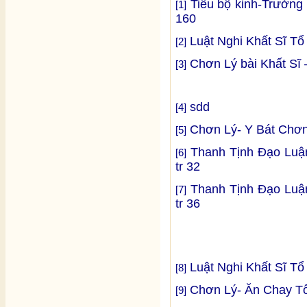
Tiểu bộ kinh-Trưởng l
[1]
160
Luật Nghi Khất Sĩ T
[2]
Chơn Lý bài Khất Sĩ
[3]
sdd
[4]
Chơn Lý- Y Bát Chơn
[5]
Thanh Tịnh Đạo Luận
[6]
tr 32
Thanh Tịnh Đạo Luận
[7]
tr 36
Luật Nghi Khất Sĩ Tổ
[8]
Chơn Lý- Ăn Chay T
[9]