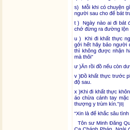
s) Mỗi khi có chuyện gì 
người sau cho để bát tr
t ) Ngày nào ai đi bát
chớ đừng ra đường lộn 
u ) Khi đi khất thực n
gởi hết hãy bảo người 
thì không được nhận hã
mà thôi”
ư )Ăn rồi đồ nếu còn d
v )Đồ khất thực trước 
độ sau.
x )Khi đi khất thực k
áo chừa cánh tay mặc 
thượng y trùm kín.”
[8]
“Xin là để khắc sâu tình 
Tôn sư Minh Đăng Quan
Ca Chánh Pháp. Ngài đư