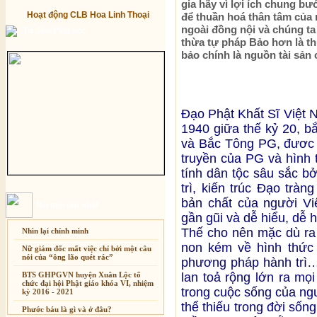
gia hãy vì lợi ích chung b
Hoạt động CLB Hoa Linh Thoại
để thuần hoá thân tâm của
ngoài đồng nội và chúng ta
Từ điển Phật học
thừa tự pháp Bảo hơn là th
bảo chính là nguồn tài sản 
Đạo Phật Khất Sĩ Việt N
1940 giữa thế kỷ 20, b
và Bắc Tông PG, đươc c
truyền của PG và hình
tính dân tộc sâu sắc b
trì, kiến trúc Đạo trà
bản chất của người Vi
Bài mới cập nhật
gần gũi và dễ hiểu, dễ h
Thế cho nên mặc dù ra
Nhìn lại chính mình
non kém về hình thức k
Nữ giám đốc mất việc chỉ bởi một câu
nói của “ông lão quét rác”
phương pháp hành trì….
BTS GHPGVN huyện Xuân Lộc tổ
lan toả rộng lớn ra mọ
chức đại hội Phật giáo khóa VI, nhiệm
trong cuộc sống của ng
kỳ 2016 - 2021
thể thiếu trong đời sống
Phước báu là gì và ở đâu?