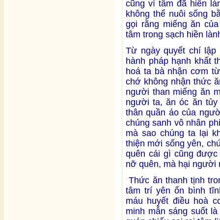
cũng vì tâm đã hiền l
không thể nuôi sống b
gọi rằng miếng ăn của
tâm trong sạch hiền làn
Từ ngày quyết chí lập
hành pháp hạnh khất t
hoá ta bà nhận cơm từ 
chớ không nhận thức ăn
người than miếng ăn m
người ta, ăn óc ăn tủy
thân quần áo của người
chúng sanh vô nhân phi 
mà sao chúng ta lại k
thiện mới sống yên, ch
quên cái gì cũng được 
nỡ quên, mà hại người 
Thức ăn thanh tịnh tr
tâm trí yên ổn bình t
máu huyết điều hoà cơ
minh mẫn sáng suốt là 