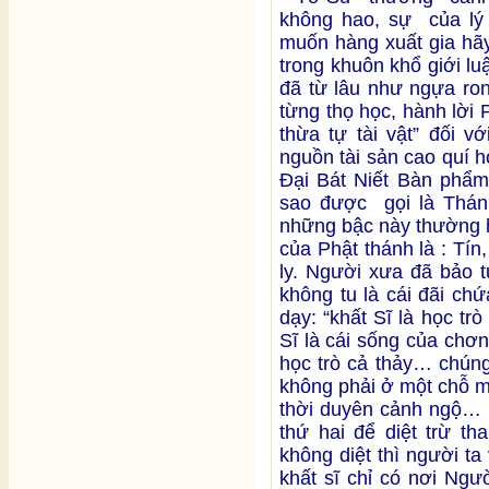
không hao, sự của lý 
muốn hàng xuất gia hãy
trong khuôn khổ giới l
đã từ lâu như ngựa ron
từng thọ học, hành lời
thừa tự tài vật” đối v
nguồn tài sản cao quí h
Đại Bát Niết Bàn phẩm
sao được gọi là Thán
những bậc này thường h
của Phật thánh là : Tín,
ly. Người xưa đã bảo 
không tu là cái đãi ch
dạy: “khất Sĩ là học trò
Sĩ là cái sống của chơn
học trò cả thảy… chún
không phải ở một chỗ mà
thời duyên cảnh ngộ… 
thứ hai để diệt trừ t
không diệt thì người ta
khất sĩ chỉ có nơi Ngư