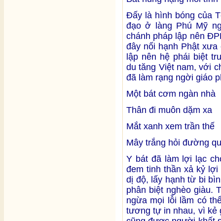
Đấy là hình bóng của 
đạo ở làng Phú Mỹ ngà
chánh pháp lập nên ĐPK
đây nối hạnh Phật xưa
lập nên hệ phái biệt t
du tăng Việt nam, với 
đã làm rạng ngời giáo p
Một bát cơm ngàn nhà
Thân đi muôn dặm xa
Mắt xanh xem trần thế
Mây trắng hỏi đường qu
Y bát đã làm lợi lạc ch
đem tinh thần xả kỷ lợ
dị độ, lấy hạnh từ bi 
phân biệt nghèo giàu.
ngừa mọi lỗi lầm có thể
tương tự in nhau, vì k