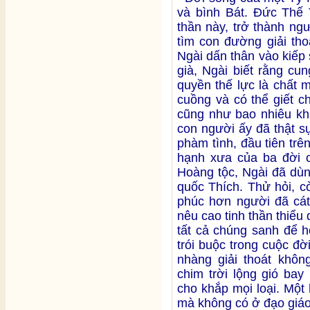
và bình Bát. Đức Thế 
thần này, trở thành ngư
tìm con đường giải tho
Ngài dấn thân vào kiếp
già, Ngài biết rằng cu
quyền thế lực là chất
cuồng và có thể giết c
cũng như bao nhiêu kh
con người ấy đã thật s
phàm tình, đầu tiên tr
hạnh xưa của ba đời c
Hoàng tộc, Ngài đã dù
quốc Thích. Thử hỏi, 
phúc hơn người đã cát 
nêu cao tinh thần thiểu 
tất cả chúng sanh để 
trói buộc trong cuộc đ
nhàng giải thoát khô
chim trời lộng gió ba
cho khắp mọi loại. Một
mà không có ở đạo giáo