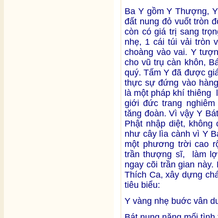
Ba Y gồm Y Thượng, Y 
đất nung đỏ vuốt tròn 
còn có giá trị sang tr
nhẹ, 1 cái túi vải trò
choàng vào vai. Y tượn
cho vũ trụ càn khôn, Bát
quý. Tấm Y đã được giá
thực sự đứng vào hàng
là một pháp khí thiêng
giới đức trang nghiê
tăng đoàn. Vì vậy Y B
Phật nhập diệt, không
như cây lìa cành vì Y 
một phương trời cao r
trần thượng sĩ, làm lợ
ngay cõi trần gian này.
Thích Ca, xây dựng chá
tiêu biểu:
Y vàng nhẹ buớc vân d
Bát nung nặng mối tình