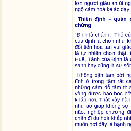
lơn người giàu an ũi n
ngộ cảm hoá kẻ ác dạy 
Thiền định – quán 
chứng
“Định là chánh, Thể củ
của định là chơn như k
đổi tiến hóa ,an vui gi
là tự nhiên chơn thật, 
Huệ, Tánh của Định là 
sanh hay cũng là sự số
Không bận tâm bởi ngũ
tĩnh ở trong tâm rất 
những cám dỗ tầm thư
vàng được bao bọc bởi
khắp nơi. Thật vậy hành
như áo giáp không sợ b
não, nghiệp chướng 
chân đi du hoá khắp nhân
muôn nơi đấy là hạnh n