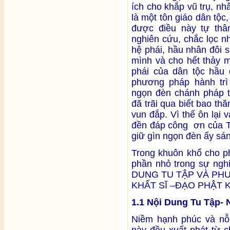
ích cho khắp vũ trụ, nh
là một tôn giáo dân tộc
được điều này tự thâ
nghiên cứu, chắc lọc nh
hệ phái, hầu nhân đôi 
mình và cho hết thảy m
phái của dân tộc hầu 
phương pháp hành trì
ngọn đèn chánh pháp t
đã trãi qua biết bao th
vun đắp. Vì thế ôn lại 
đền đáp công ơn của T
giữ gìn ngọn đèn ấy sán
Trong khuôn khổ cho p
phần nhỏ trong sự nghi
DUNG TU TẬP VÀ PH
KHẤT SĨ –ĐẠO PHẬT K
1.1 Nội Dung Tu Tập- 
Niềm hạnh phúc và nỗi