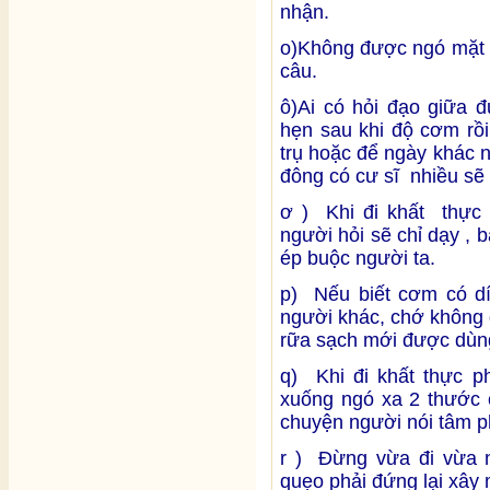
nhận.
o)Không được ngó mặt 
câu.
ô)Ai có hỏi đạo giữa đ
hẹn sau khi độ cơm rồ
trụ hoặc để ngày khác 
đông có cư sĩ nhiều sẽ 
ơ ) Khi đi khất thực 
người hỏi sẽ chỉ dạy , b
ép buộc người ta.
p) Nếu biết cơm có dí
người khác, chớ không 
rữa sạch mới được dùn
q) Khi đi khất thực p
xuống ngó xa 2 thước 
chuyện người nói tâm p
r ) Đừng vừa đi vừa 
quẹo phải đứng lại xây 