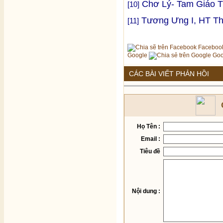
Chơ Lý- Tam Giáo T
[10]
Tương Ưng I, HT Th
[11]
Faceboo
Google
Goo
CÁC BÀI VIẾT PHẢN HỒI
Họ Tên :
Email :
Tiêu đề
Nội dung :