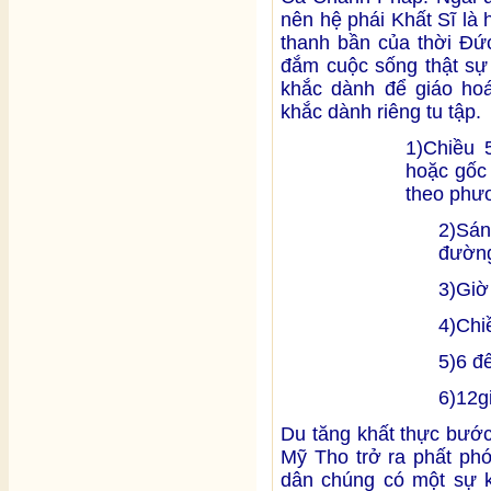
nên hệ phái Khất Sĩ là
thanh bần của thời Đ
đắm cuộc sống thật sự g
khắc dành để giáo hoá 
khắc dành riêng tu tập.
1)Chiều 
hoặc gốc
theo phươ
2)Sá
đường
3)Giờ
4)Chi
5)6 đế
6)12g
Du tăng khất thực bước
Mỹ Tho trở ra phất ph
dân chúng có một sự k