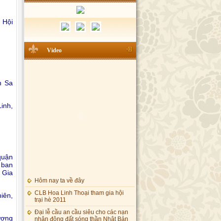
 Hội
Video
h Sa
inh,
quận
 ban
 Gia
Hôm nay ta về đây
CLB Hoa Linh Thoại tham gia hội
iên,
trại hè 2011
Đại lễ cầu an cầu siêu cho các nạn
nhân động đất sóng thần Nhật Bản
ượng