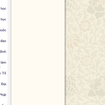
 học
 học
huộc
 đạo
đình
 làm
.
n Tổ
 Đại
Phật