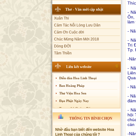
Thíc
Sự thương-ghét của con người
Thơ - Văn mới cập nhật
Xuân Thi
- N
Mối lo của con người
Cảm Tác Nỗi Lòng Lưu Dân
Ôn,
Cải đạo: Nguyên nhân & giải pháp
làm 
Cảm Ơn Cuộc đời
Nỗi lòng của các bệnh nhân nghèo
Chúc Mừng Năm Mới 2018
- Nă
An Giang: Tịnh thất Quy Nguyên
Dòng ĐỜI
phát quà từ thiện tại xã Cư Yang
- Nă
Tâm Thiền
Trị
Tịnh xá Ngọc Đăng khai giảng Thiền
Tp. 
dành cho Người bận rộn
Chuông Ngân
Kính mừng Phật Đản
-Năm
Anh không chết đâu em
Liên kết website
- N
Kiếp này
Liê
Quan
Diễn đàn Hoa Linh Thoại
Ban Hoằng Pháp
- Nă
Thư Viện Hoa Sen
- Nă
đảm 
Đạo Phật Ngày Nay
Trang nhà Quảng Đức
- N
hội 
Báo Giác Ngộ
THÔNG TIN BÌNH CHỌN
chù
Vesak 2014
cán 
Nhờ đâu bạn biết đến website Hoa
-Năm
Linh Thoại của chúng tôi ?