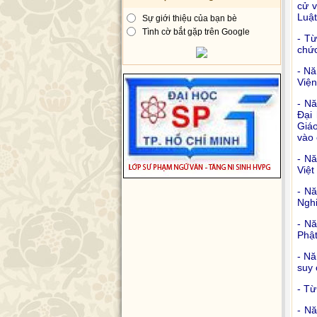
cử v
Luật
Sự giới thiệu của bạn bè
Tình cờ bắt gặp trên Google
- Từ
chức
- Nă
Viện
- N
Đại 
Giáo
vào 
- N
Việt
- Nă
Ngh
- N
Phật
- Nă
suy 
- Từ
- N