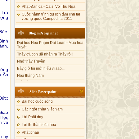
Phật Đản ca - Ca sĩ Võ Thu Nga
 Trà
Cuộc hành trình du lịch tâm linh tại
ượng
vương quốc Campuchia 2011
 Đéc.
Blog mới cập nhật
Đại học Hoa Phạm Đài Loan - Mùa hoa
Tuyết
Bình
Thầy ơi, con đã nhận ra Thầy rồi!
ánh,
Nhớ thầy Truyền
Bây giờ tôi mới hiểu vì sao...
Hoa tháng Năm
ường
Cổ phần công đức
a Ấn
Tôi mắc nợ ông Sáu
Đi tìm vũ khúc mùa hè
Slide Powerpoint
Mơ màng Phật dạy....
Đức;
Bài học cuộc sống
Lời thú tội của chị gái nhỏ nhen
Các ngôi chùa Việt Nam
Giáo
Lời Phật dạy
Hội,
ì và
Lời thì thầm của hoa
Phật pháp
 suy
Tổng hợp