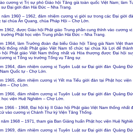
ào cương vị Trị sự phó Giáo hội Tăng già toàn quốc Việt Nam; làm T
 sư Đại giới đàn Hải Đức – Nha Trang.
 năm 1960 – 1962, đảm nhiệm cương vị giới sư trong các Đại giới đà
 tại chùa Ấn Quang, chùa Pháp Hội – Chợ Lớn.
m 1962, được Giáo hội Phật giáo Trung phần cung thỉnh vào cương vị
 trưởng Phật học viện Trung phần Hải Đức – Nha Trang.
ăm 1964, làm Trưởng đoàn đại biểu Giáo hội Tăng già Nam Việt tha
hội thống nhất Phật giáo Việt Nam tổ chức tại chùa Xá Lợi để thành
 hội Phật giáo Việt Nam thống nhất và Hòa thượng được Đại hội su
cương vị Tổng vụ trưởng Tổng vụ Tăng sự.
ăm 1964, đảm nhiệm cương vị Tuyên Luật sư Đại giới đàn Quảng Đức
 Nam Quốc tự - Chợ Lớn.
m 1965, đảm nhiệm cương vị Yết ma Tiểu giới đàn tại Phật học viện
iêm – Chợ Lớn.
ăm 1966, đảm nhiệm cương vị Tuyên Luật sư Đại giới đàn Quảng Đức
 học viện Huệ Nghiêm – Chợ Lớn.
m 1966 - 1968, Đại hội kỳ II Giáo hội Phật giáo Việt Nam thống nhất 
cử vào cương vị Chánh Thư ký Viện Tăng Thống.
 năm 1968 – 1971, tham gia Ban Giảng huấn Phật học viện Huệ Nghi
ăm 1969, đảm nhiệm cương vị Tuyên Luật sư Đại giới đàn Quảng Đức