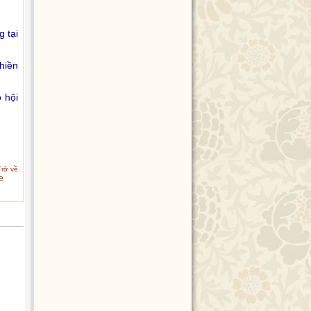
 tại
hiền
 hội
Trở về