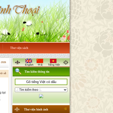
Thư viện sách
6 2026
English
中文
Tiếng Việt
Tìm kiếm thông tin
rở về
 tại
à
u
Thư viện hình ảnh