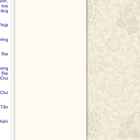
quốc,
 suy
Tăng
Phật
ưởng
 Đại
ượng
 Đại
 Chủ
 Chủ
 Tấn
hiện