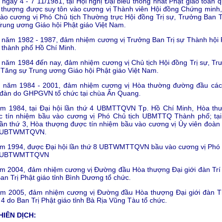
 ngày 4 - 7 11/1981, tại Hội nghị Đại biểu thống nhất Phật giáo toàn 
thượng được suy tôn vào cương vị Thành viên Hội đồng Chứng minh,
ào cương vị Phó Chủ tịch Thường trực Hội đồng Trị sự, Trưởng Ban 
rung ương Giáo hội Phật giáo Việt Nam.
 năm 1982 - 1987, đảm nhiệm cương vị Trưởng Ban Trị sự Thành hội 
 thành phố Hồ Chí Minh.
 năm 1984 đến nay, đảm nhiệm cương vị Chủ tịch Hội đồng Trị sự, Tr
Tăng sự Trung ương Giáo hội Phật giáo Việt Nam.
ừ năm 1984 - 2001, đảm nhiệm cương vị Hòa thường đường đầu các
 đàn do GHPGVN tổ chức tại chùa Ấn Quang.
ăm 1984, tại Đại hội lần thứ 4 UBMTTQVN Tp. Hồ Chí Minh, Hòa th
c tín nhiệm bầu vào cương vị Phó Chủ tịch UBMTTQ Thành phố; tại
lần thứ 3, Hòa thượng được tín nhiệm bầu vào cương vị Ủy viên đoàn
h UBTWMTQVN.
ăm 1994, được Đại hội lần thứ 8 UBTWMTTQVN bầu vào cương vị Phó
h UBTWMTTQVN
m 2004, đảm nhiệm cương vị Đường đầu Hòa thượng Đại giới đàn Trí
an Trị Phật giáo tỉnh Bình Dương tổ chức.
ăm 2005, đảm nhiệm cương vị Đường đầu Hòa thượng Đại giới đàn T
4 do Ban Trị Phật giáo tỉnh Bà Rịa Vũng Tàu tổ chức.
PHIÊN DỊCH: