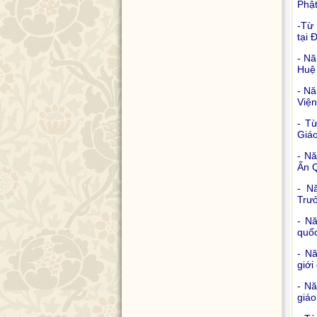
Phật
-Từ
tại 
- Nă
Huệ
- Nă
Viện
- T
Giáo
- N
Ấn Q
- N
Trưở
- N
quốc
- N
giới
- N
giáo