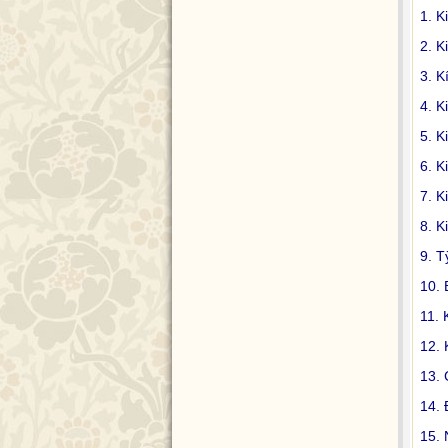
1. K
2. K
3. K
4. K
5. K
6. K
7. K
8. K
9. T
10. 
11. 
12. 
13. 
14. 
15. 