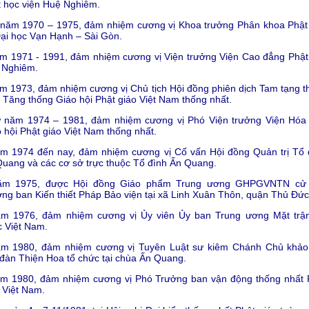
 học viện Huệ Nghiêm.
 năm 1970 – 1975, đảm nhiệm cương vị Khoa trưởng Phân khoa Phật
Đại học Vạn Hạnh – Sài Gòn.
m 1971 - 1991, đảm nhiệm cương vị Viện trưởng Viện Cao đẳng Phật
 Nghiêm.
m 1973, đảm nhiệm cương vị Chủ tịch Hội đồng phiên dịch Tam tạng t
 Tăng thống Giáo hội Phật giáo Việt Nam thống nhất.
ừ năm 1974 – 1981, đảm nhiệm cương vị Phó Viện trưởng Viện Hóa
 hội Phật giáo Việt Nam thống nhất.
ăm 1974 đến nay, đảm nhiệm cương vị Cố vấn Hội đồng Quản trị Tổ 
uang và các cơ sở trực thuộc Tổ đình Ấn Quang.
ăm 1975, được Hội đồng Giáo phẩm Trung ương GHPGVNTN cử
ng ban Kiến thiết Pháp Bảo viện tại xã Linh Xuân Thôn, quận Thủ Đức
ăm 1976, đảm nhiệm cương vị Ủy viên Ủy ban Trung ương Mặt trậ
 Việt Nam.
ăm 1980, đảm nhiệm cương vị Tuyên Luật sư kiêm Chánh Chủ khảo
 đàn Thiện Hoa tổ chức tại chùa Ấn Quang.
ăm 1980, đảm nhiệm cương vị Phó Trưởng ban vận động thống nhất 
 Việt Nam.