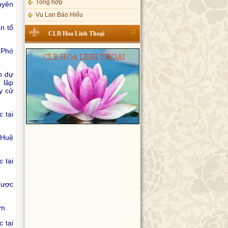
uyên
Vu Lan Báo Hiếu
n tổ
CLB Hoa Linh Thoại
 Phó
m dự
 lập
y cử
 tại
 Huệ
 tại
được
êm.
 tại