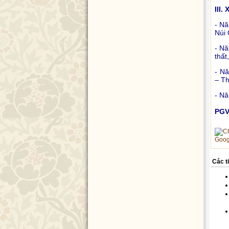
III
- Nă
Núi 
- Nă
thất
- Nă
– Th
- Nă
PG
Goog
Các t