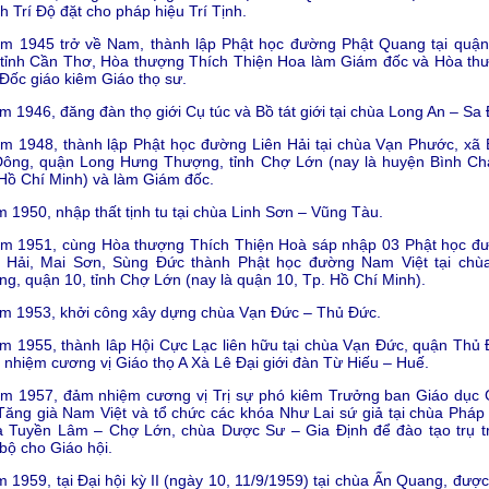
h Trí Độ đặt cho pháp hiệu Trí Tịnh.
ăm 1945 trở về Nam, thành lập Phật học đường Phật Quang tại quận
 tỉnh Cần Thơ, Hòa thượng Thích Thiện Hoa làm Giám đốc và Hòa th
Đốc giáo kiêm Giáo thọ sư.
m 1946, đăng đàn thọ giới Cụ túc và Bồ tát giới tại chùa Long An – Sa
m 1948, thành lập Phật học đường Liên Hải tại chùa Vạn Phước, xã 
 Đông, quận Long Hưng Thượng, tỉnh Chợ Lớn (nay là huyện Bình Ch
Hồ Chí Minh) và làm Giám đốc.
 1950, nhập thất tịnh tu tại chùa Linh Sơn – Vũng Tàu.
ăm 1951, cùng Hòa thượng Thích Thiện Hoà sáp nhập 03 Phật học đ
n Hải, Mai Sơn, Sùng Đức thành Phật học đường Nam Việt tại chù
g, quận 10, tỉnh Chợ Lớn (nay là quận 10, Tp. Hồ Chí Minh).
m 1953, khởi công xây dựng chùa Vạn Đức – Thủ Đức.
m 1955, thành lâp Hội Cực Lạc liên hữu tại chùa Vạn Đức, quận Thủ 
nhiệm cương vị Giáo thọ A Xà Lê Đại giới đàn Từ Hiếu – Huế.
ăm 1957, đảm nhiệm cương vị Trị sự phó kiêm Trưởng ban Giáo dục 
Tăng già Nam Việt và tổ chức các khóa Như Lai sứ giả tại chùa Pháp 
a Tuyền Lâm – Chợ Lớn, chùa Dược Sư – Gia Định để đào tạo trụ tr
bộ cho Giáo hội.
 1959, tại Đại hội kỳ II (ngày 10, 11/9/1959) tại chùa Ấn Quang, được