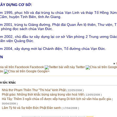
. XÂY DỰNG CƠ SỞ:
m 1995, phục hồi và đại trùng tu chùa Vạn Linh và tháp Tổ Hồng Xứng
Cấm, huyện Tịnh Biên, tỉnh An Giang.
m 2001, trùng tu Giảng đường, Phật đài Quan Âm lộ thiên, Thư viện, T
, phòng đọc sách chùa Vạn Đức.
m 2002, chủ đầu tư xây dựng lại cơ sở Văn phòng 2 Trung ương Giáo
iền viện Quảng Đức.
m 2004, xây dựng mới lại Chánh điện, Tổ đường chùa Vạn Đức.
VN
»
Facebook
Twitter
le
Google+
in tức khác
Nhà thơ Phạm Thiên Thư "Thi hóa" kinh Phật
( 22/05/2008 )
Phật giáo: Những thời khắc bừng sáng trong văn hoá Việt
( 13/05/2008 )
Hà Tây: Thêm 3 ngôi chùa cổ được xếp hạng Di tích lịch sử văn hóa quốc gia
(
30/04/2008 )
Lâm Tỳ Ni và Sự kiện Đức Phật Đản sanh
( 17/04/2008 )