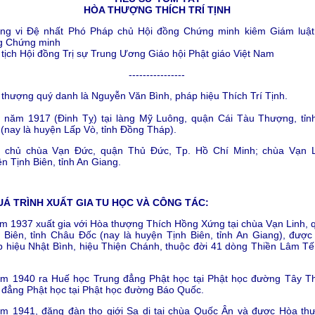
HÒA THƯỢNG THÍCH TRÍ TỊNH
ng vi Đệ nhất Phó Pháp chủ Hội đồng Chứng minh kiêm Giám luật
g Chứng minh
tịch Hội đồng Trị sự Trung Ương Giáo hội Phật giáo Việt Nam
----------------
thượng quý danh là Nguyễn Văn Bình, pháp hiệu Thích Trí Tịnh.
h năm 1917 (Đinh Tỵ) tại làng Mỹ Luông, quận Cái Tàu Thượng, tỉn
(nay là huyện Lấp Vò, tỉnh Đồng Tháp).
n chủ chùa Vạn Đức, quận Thủ Đức, Tp. Hồ Chí Minh; chùa Vạn L
n Tịnh Biên, tỉnh An Giang.
QUÁ TRÌNH XUẤT GIA TU HỌC VÀ CÔNG TÁC:
m 1937 xuất gia với Hòa thượng Thích Hồng Xứng tại chùa Vạn Linh, 
 Biên, tỉnh Châu Đốc (nay là huyện Tịnh Biên, tỉnh An Giang), được
 hiệu Nhật Bình, hiệu Thiện Chánh, thuộc đời 41 dòng Thiền Lâm Tế
.
ăm 1940 ra Huế học Trung đẳng Phật học tại Phật học đường Tây Th
đẳng Phật học tại Phật học đường Báo Quốc.
ăm 1941, đăng đàn thọ giới Sa di tại chùa Quốc Ân và được Hòa th