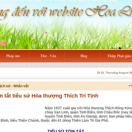
Pháp âm
Thơ - Văn
Blog
Thiệp Phật giáo
15:15, Thursday.August 0
ịch sử - Nhân vật
»
T
 tắt tiểu sử Hòa thượng Thích Trí Tịnh
Năm 1937 xuất gia với Hòa thượng Thích Hồng Xứng
chùa Vạn Linh, quận Tịnh Biên, tỉnh Châu Đốc (nay l
huyện Tịnh Biên, tỉnh An Giang), được ban pháp hiệ
 Bình, hiệu Thiện Chánh, thuộc đời 41 dòng Thiền Lâm Tế Gia Phổ.
TIỂU SỬ TÓM TẮT