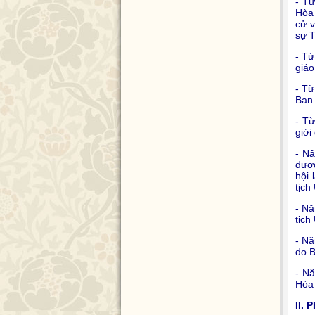
- Từ
Hòa 
cử v
sự T
- Từ
giáo
- Từ
Ban 
- T
giới
- N
đượ
hội 
tịc
- N
tịc
- Nă
do B
- N
Hòa 
II. 