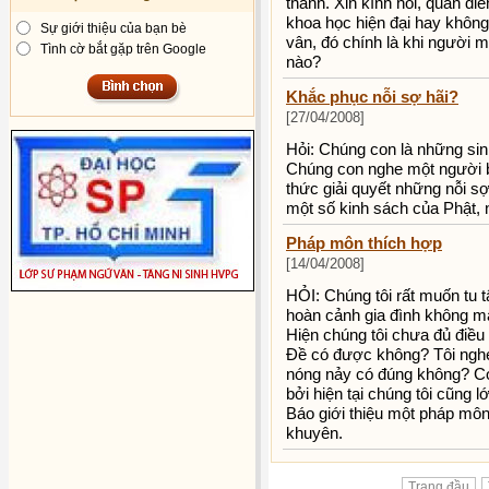
thành. Xin kính hỏi, quan 
khoa học hiện đại hay không
Sự giới thiệu của bạn bè
vân, đó chính là khi người m
Tình cờ bắt gặp trên Google
nào?
Khắc phục nỗi sợ hãi?
[27/04/2008]
Hỏi: Chúng con là những sinh
Chúng con nghe một người bạ
thức giải quyết những nỗi sợ
một số kinh sách của Phật, 
Pháp môn thích hợp
[14/04/2008]
HỎI: Chúng tôi rất muốn tu
hoàn cảnh gia đình không mấy
Hiện chúng tôi chưa đủ điều
Đề có được không? Tôi nghe 
nóng nảy có đúng không? Có
bởi hiện tại chúng tôi cũng
Báo giới thiệu một pháp môn 
khuyên.
Trang đầu