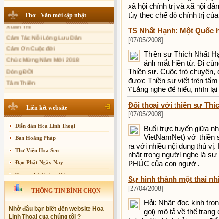
xã hội chính trị và xã hội d
Sự thương-ghét của con người
tùy theo chế độ chính trị củ
Thơ - Văn mới cập nhật
Mối lo của con người
Xuân Thi
TS Nhất Hạnh: Một Quốc hộ
Cảm Tác Nỗi Lòng Lưu Dân
Cải đạo: Nguyên nhân & giải pháp
[07/05/2008]
Cảm Ơn Cuộc đời
Nỗi lòng của các bệnh nhân nghèo
Thiền sư Thích Nhất Hạ
Chúc Mừng Năm Mới 2018
An Giang: Tịnh thất Quy Nguyên
ánh mắt hiền từ. Đi cùng
phát quà từ thiện tại xã Cư Yang
Dòng ĐỜI
Thiền sư. Cuộc trò chuyện, 
Tịnh xá Ngọc Đăng khai giảng Thiền
Tâm Thiền
được Thiền sư viết trên tấm
dành cho Người bận rộn
\"Lắng nghe để hiểu, nhìn lại
Chuông Ngân
Kính mừng Phật Đản
Đối thoại với thiền sư Th
Liên kết website
Anh không chết đâu em
[07/05/2008]
Kiếp này
Diễn đàn Hoa Linh Thoại
Buổi trực tuyến giữa n
VietNamNet) với thiền 
Ban Hoằng Pháp
ra với nhiều nội dung thú vị.
Thư Viện Hoa Sen
nhất trong người nghe là sự
Đạo Phật Ngày Nay
PHÚC của con người.
Trang nhà Quảng Đức
Sự hình thành một thai nhi
Báo Giác Ngộ
[27/04/2008]
THÔNG TIN BÌNH CHỌN
Vesak 2014
Hỏi: Nhân đọc kinh tro
Nhờ đâu bạn biết đến website Hoa
gọi) mô tả về thể trạng 
Linh Thoại của chúng tôi ?