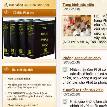
Tụng kinh cầu siêu
Hoạt động CLB Hoa Linh Thoại
[29/06/2008]
Từ điển Phật học
HỎI: Mỗi
hàng Ph
cầu siêu
cầu nguy
siêu, an
vậy mà 
(NGUYỄN NHÃ, Tân Thành, 
Phóng sanh và ăn chay
[20/06/2008]
Nhận thấy đạo Phật có 
Bài mới cập nhật
các dịp lễ hoặc khi cá 
nhiều, nên không ít người đ
Nhìn lại chính mình
chùa) bán cho Phật tử phón
Nữ giám đốc mất việc chỉ bởi một câu
nói của “ông lão quét rác”
Ý nghĩa lễ Phật đản 2008
BTS GHPGVN huyện Xuân Lộc tổ
[05/12/2010]
chức đại hội Phật giáo khóa VI, nhiệm
kỳ 2016 - 2021
Phật giáo không làm ch
Phước báu là gì và ở đâu?
chính trị với nghĩa quy