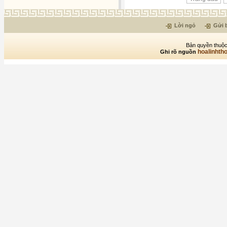
Lời ngỏ
Gửi b
Bản quyền thuộc
hoalinhth
Ghi rõ nguồn