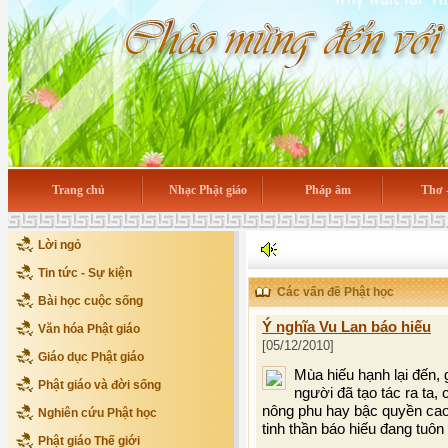
Trang chủ
Nhạc Phật giáo
Pháp âm
Thơ 
Lời ngỏ
Tin tức - Sự kiện
Các vấn đề Phật học
Bài học cuộc sống
Ý nghĩa Vu Lan báo hiếu
Văn hóa Phật giáo
[05/12/2010]
Giáo dục Phật giáo
Mùa hiếu hạnh lại đến,
Phật giáo và đời sống
người đã tạo tác ra ta, 
nông phu hay bậc quyền cao 
Nghiên cứu Phật học
tinh thần báo hiếu đang tuôn
Phật giáo Thế giới