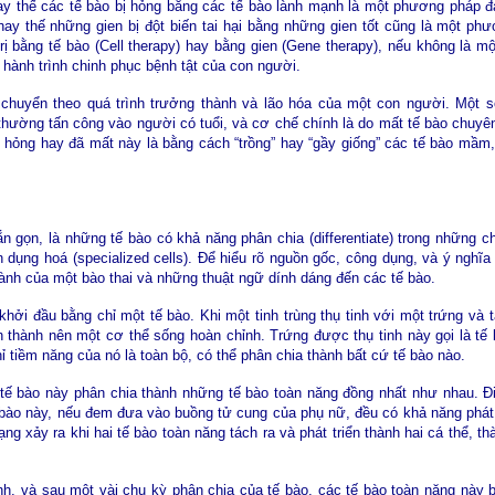
hay thế các tế bào bị hỏng bằng các tế bào lành mạnh là một phương pháp 
 thay thế những gien bị đột biến tai hại bằng những gien tốt cũng là một 
ị bằng tế bào (Cell therapy) hay bằng gien (Gene therapy), nếu không là mộ
g hành trình chinh phục bệnh tật của con người.
 chuyển theo quá trình trưởng thành và lão hóa của một con người. Một s
. thường tấn công vào người có tuổi, và cơ chế chính là do mất tế bào chuyên
ư hỏng hay đã mất này là bằng cách “trồng” hay “gầy giống” các tế bào mầm
 gọn, là những tế bào có khả năng phân chia (differentiate) trong những ch
 dụng hoá (specialized cells). Để hiểu rõ nguồn gốc, công dụng, và ý nghĩ
hành của một bào thai và những thuật ngữ dính dáng đến các tế bào.
khởi đầu bằng chỉ một tế bào. Khi một tinh trùng thụ tinh với một trứng và t
thành nên một cơ thể sống hoàn chỉnh. Trứng được thụ tinh này gọi là tế b
ỉ tiềm năng của nó là toàn bộ, có thể phân chia thành bất cứ tế bào nào.
, tế bào này phân chia thành những tế bào toàn năng đồng nhất như nhau. Đ
 bào này, nếu đem đưa vào buồng tử cung của phụ nữ, đều có khả năng phát t
ạng xảy ra khi hai tế bào toàn năng tách ra và phát triển thành hai cá thể, 
inh, và sau một vài chu kỳ phân chia của tế bào, các tế bào toàn năng này 