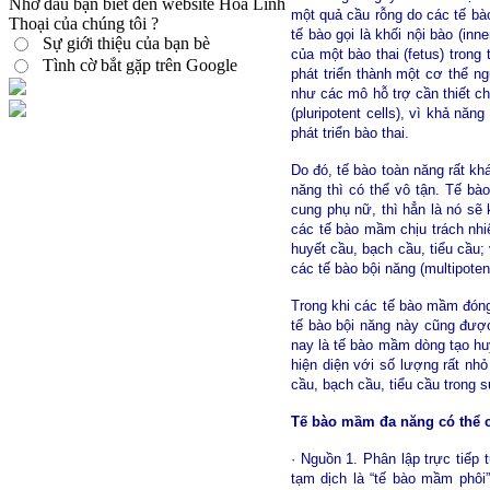
Nhờ đâu bạn biết đến website Hoa Linh
một quả cầu rỗng do các tế bào 
Thoại của chúng tôi ?
tế bào gọi là khối nội bào (inn
Sự giới thiệu của bạn bè
của một bào thai (fetus) trong
Tình cờ bắt gặp trên Google
phát triển thành một cơ thể n
như các mô hỗ trợ cần thiết ch
(pluripotent cells), vì khả năn
phát triển bào thai.
Do đó, tế bào toàn năng rất kh
năng thì có thể vô tận. Tế bà
cung phụ nữ, thì hẳn là nó sẽ
các tế bào mầm chịu trách nh
huyết cầu, bạch cầu, tiểu cầu
các tế bào bội năng (multipoten
Trong khi các tế bào mầm đóng 
tế bào bội năng này cũng đượ
nay là tế bào mầm dòng tạo huy
hiện diện với số lượng rất nh
cầu, bạch cầu, tiểu cầu trong
Tế bào mầm đa năng có thể ch
· Nguồn 1. Phân lập trực tiếp 
tạm dịch là “tế bào mầm phôi