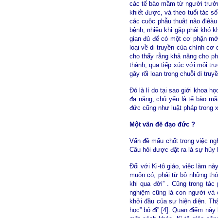
các tế bào mầm từ người trưở
khiết được, và theo tuổi tác 
các cuộc phẫu thuật não điêàu
bệnh, nhiều khi gặp phải khó kh
gian đủ để có một cơ phận mới
loại về di truyền của chính cơ
cho thấy rằng khả năng cho p
thành, qua tiếp xúc với môi trư
gây rối loạn trong chuỗi di tru
Đó là lí do tại sao giới khoa 
đa năng, chủ yếu là tế bào m
đức cũng như luật pháp trong x
Một vấn đề đạo đức ?
Vấn đề mấu chốt trong việc ngh
Câu hỏi được đặt ra là sự hủy
Đối với Ki-tô giáo, việc làm n
muốn có, phải từ bỏ những thó
khi qua đời” . Cũng trong tá
nghiệm cũng là con người và 
khởi đầu của sự hiện diện. Thậ
học” bỏ đi” [4]. Quan điểm này 