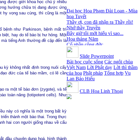
đang được giới khoa học chú ý nhiều
Đại học Hoa Phạm Đài Loan - Mùa
phương hướng chữa trị đang được ứng
hoa Tuyết
t hy vọng sau cùng, thì cũng là một
Thầy ơi, con đã nhận ra Thầy rồi!
Nhớ thầy Truyền
Bây giờ tôi mới hiểu vì sao...
ố bệnh như Parkinson, bệnh mất trí
Hoa tháng Năm
 biệt, hay do tế bào bị hư hỏng. Một
Cổ phần công đức
, mà tiếng Anh thường đề cập đến là
Tôi mắc nợ ông Sáu
Đi tìm vũ khúc mùa hè
Mơ màng Phật dạy....
Slide Powerpoint
Lời thú tội của chị gái nhỏ nhen
Bài học cuộc sống
Các ngôi chùa
Việt Nam
Lời Phật dạy
Lời thì thầm
u kỳ không nhất định trong nuôi cấy
của hoa
Phật pháp
Tổng hợp
Vu
a đạo đức của tế bào mầm, có lẽ cần
Lan Báo Hiếu
ạo ra một tế bào đơn (zygote), và tế
CLB Hoa Linh Thoại
ào toàn năng (totipotent cells). Như
iều này có nghĩa là một trong bất kỳ
riển thành một bào thai. Trong thực
thành hai con người giống nhau về cấu
bắt đầu chuyên dụng hoá, hình thành