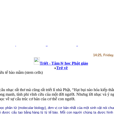
Blog
Thiệp Phật giáo
Thư viện sách
14:25, Friday
Triết - Tâm lý học Phật giáo
»
Trở về
ứu tế bào mầm (stem cells)
u nhạc rất thơ mà cũng rất triết lí nhà Phật, “Hạt bụi nào hóa kiếp thân
ng manh, tính phi vĩnh cửu của một đời người. Nhưng lời nhạc và ý ng
học về sự cấu trúc cơ bản của cơ thể con người.
học phân tử (molecular biology), đơn vị cơ bản nhất của một sinh vật nói chu
ời được cấu tạo bằng hàng tỷ tỷ tế bào. Mỗi con người chúng ta được hình 