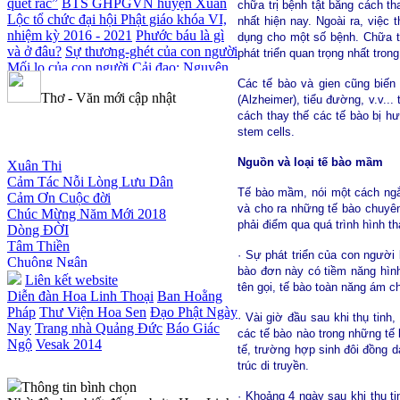
quét rác”
BTS GHPGVN huyện Xuân
chữa trị bệnh tật bằng cách t
Lộc tổ chức đại hội Phật giáo khóa VI,
nhất hiện nay. Ngoài ra, việc
nhiệm kỳ 2016 - 2021
Phước báu là gì
dụng cho một số bệnh. Chữa tr
và ở đâu?
Sự thương-ghét của con người
phát triển quan trọng nhất tron
Mối lo của con người
Cải đạo: Nguyên
nhân & giải pháp
Nỗi lòng của các bệnh
Các tế bào và gien cũng biến
Thơ - Văn mới cập nhật
nhân nghèo
An Giang: Tịnh thất Quy
(Alzheimer), tiểu đường, v.v..
Nguyên phát quà từ thiện tại xã Cư
cách thay thế các tế bào bị h
Yang
Tịnh xá Ngọc Đăng khai giảng
stem cells.
Xuân Thi
Thiền dành cho Người bận rộn
Cảm Tác Nỗi Lòng Lưu Dân
Nguồn và loại tế bào mầm
Cảm Ơn Cuộc đời
Tế bào mầm, nói một cách ngắn
Chúc Mừng Năm Mới 2018
và cho ra những tế bào chuyên
Dòng ĐỜI
phải điểm qua quá trình hình t
Tâm Thiền
Chuông Ngân
· Sự phát triển của con người 
Kính mừng Phật Đản
bào đơn này có tiềm năng hình 
Anh không chết đâu em
Liên kết website
tên gọi, tế bào toàn năng ám ch
Kiếp này
Diễn đàn Hoa Linh Thoại
Ban Hoằng
Pháp
Thư Viện Hoa Sen
Đạo Phật Ngày
· Vài giờ đầu sau khi thụ tinh
Nay
Trang nhà Quảng Đức
Báo Giác
các tế bào nào trong những tế
Ngộ
Vesak 2014
tế, trường hợp sinh đôi đồng d
trúc di truyền.
Thông tin bình chọn
· Khoảng 4 ngày sau khi thụ t