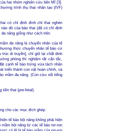
của hai nhóm nghiên cứu bên Mĩ [3].
ương trình thụ thai nhân tạo (IVF)
i có chỉ định đình chỉ thai nghén
 nào đó của bào thai (đã có chỉ định
 đa năng giống như cách trên.
o mầm đa năng là chuyển nhân của tế
g phương thức chuyển nhân tế bào cơ
rúc di truyền], chỉ giữ lại chất dinh
rường phòng thí nghiệm rất cẩn tắc,
 đặt cạnh tế bào trứng vừa tách nhân
t triển thành con vật hoàn chỉnh, và
 bào mầm đa năng. (Con cừu nổi tiếng
iền thai (pre-fetal).
 dùng cho các mục đích ghép.
hiên tế bào bội năng không phải hiện
o mầm bội năng từ các tế bào nơ-ron
được có lẽ là tế bào mầm của nơ-ron