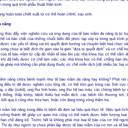
 trong quá trình phẫu thuật thần kinh.
ng hoàn toàn chiết xuất từ cơ thể hoàn chỉnh, sau sinh.
a năng
rọng thúc đẩy việc nghiên cứu và ứng dụng của tế bào mầm đa năng là từ l
hế và bản chất của những chuỗi biến đổi phức tạp xảy ra trong quá trình p
được các yếu tố đóng vai trò quyết định hướng và chuyên biệt hoá chức n
, song chưa ai biết đích thị gien nào là gien “đưa ra quyết định” và cơ chế 
ển của tế bào mầm từ cấp độ nhân tế bào lên các nhà khoa học có thể nắm 
khi đã hiểu được cơ chế làm việc, các nhà khoa học có thể, chẳng hạn như 
ải ghép mà không cần phải dùng thuốc ức chế miễn dịch [rất nhiều tác hại và
tiềm năng chữa bệnh mạnh như tế bào mầm đa năng hay không? Phải nói n
g điều trị đã được nghiên cứu rộng rãi, có thể tóm gọn trong các lĩnh vực 
g, u đặc (solid), ung thư tinh hoàn, ung thư hệ tạo máu; các chứng bệnh t
ệ thống, thấp khớp; bệnh thiếu hụt miễn dịch, các bệnh tổn thương tim,
u kết qua,û cũng như hứa hẹn, hoặc còn đang trong vòng thẩm tra.
mầm bội năng trong điều trị bệnh đã đem lại hiệu quả thực tế. Hiệu quả tích 
rưởng thành để ghép cơ quan mà cũng có thể tránh được hiện tượng loại
 hạn chế đáng kể. Trước hết là không phải mọi loại tế bào của cơ thể ngư
 Thí dụ như người ta chưa phân lập được tế bào mầm của cơ tim và tế bào