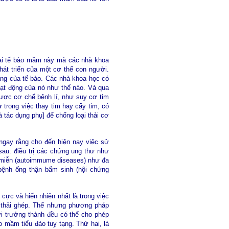
oại tế bào mầm này mà các nhà khoa
hát triển của một cơ thể con người.
ăng của tế bào. Các nhà khoa học có
hoạt động của nó như thế nào. Và qua
được cơ chế bệnh lí, như suy cơ tim
trong việc thay tim hay cấy tim, có
 tác dụng phụ] để chống loại thải cơ
gay rằng cho đến hiện nay việc sử
sau: điều trị các chứng ung thư như
ự miễn (autoimmume diseases) như đa
 bệnh ống thận bẩm sinh (hội chứng
cực và hiển nhiên nhất là trong việc
 thải ghép. Thế nhưng phương pháp
ời trưởng thành đều có thể cho phép
 mầm tiểu đảo tuỵ tạng. Thứ hai, là