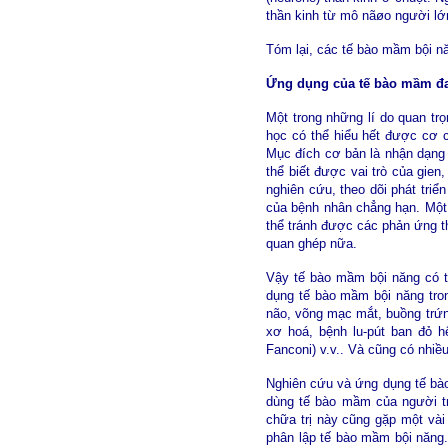
thần kinh từ mô nãøo người lớn
Tóm lại, các tế bào mầm bội nă
Ứng dụng của tế bào mầm đ
Một trong những lí do quan t
học có thể hiểu hết được cơ c
Mục đích cơ bản là nhận dạng 
thể biết được vai trò của gien
nghiên cứu, theo dõi phát tri
của bệnh nhân chẳng hạn. Một 
thể tránh được các phản ứng th
quan ghép nữa.
Vậy tế bào mầm bội năng có 
dụng tế bào mầm bội năng tron
não, võng mạc mắt, buồng trứn
xơ hoá, bệnh lu-pút ban đỏ h
Fanconi) v.v.. Và cũng có nhiề
Nghiên cứu và ứng dụng tế bào 
dùng tế bào mầm của người t
chữa trị này cũng gặp một vài
phân lập tế bào mầm bội năng.