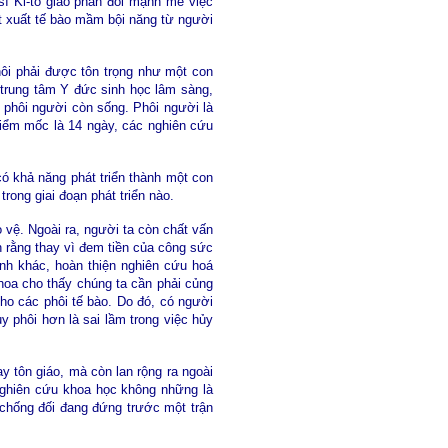
sĩ Ki-tô giáo phản đối mạnh mẽ việc
ết xuất tế bào mầm bội năng từ người
hôi phải được tôn trọng như một con
 trung tâm Y đức sinh học lâm sàng,
c phôi người còn sống. Phôi người là
 điểm mốc là 14 ngày, các nghiên cứu
có khả năng phát triển thành một con
rong giai đoạn phát triển nào.
 vệ. Ngoài ra, người ta còn chất vấn
n rằng thay vì đem tiền của công sức
nh khác, hoàn thiện nghiên cứu hoá
oa cho thấy chúng ta cần phải củng
ho các phôi tế bào. Do đó, có người
ủy phôi hơn là sai lầm trong việc hủy
 tôn giáo, mà còn lan rộng ra ngoài
o nghiên cứu khoa học không những là
i chống đối đang đứng trước một trận