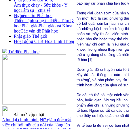
bào này cứ phân chia liên tục 
Ẩm thực chay - Sức khỏe - Y
học
Tâm sự - chia sẻ
Trong giai đoạn sớm của nền y 
Nghiên cứu Phật học
“vĩ mô”, tức là các phương th
Thiền Tịnh song tu
Triết - Tâm lý
có kết quả, còn lại hầu như ch
học Phật giáo
Phật giáo và Khoa
cả những bệnh nhiễm trùng thì
học
Các vấn đề Phật học
nhân và thầy thuốc, điển hình
Phật giáo Thế giới
hoặc bảo tồn hoặc thay thế như
Hoạt động CLB Hoa Linh Thoại
hiện nay chỉ đem lại hiệu quả
khoẻ. Trong nhiều thập niên g
Từ điển Phật học
thể ứng dụng cho từng cá nhân
tế bào [1].
Dưới giác độ di truyền của tế 
đầy đủ các thông tin, các chỉ 
thường”, và sản phẩm hay tín 
trình hoạt động của gien có sự
Do đó, có thể nói một cách vắn
bào, hoặc gien. Nhưng hầu như 
phẩm đều chỉ là những phương 
tế bào. Ngoài ra, tất cả các 
Bài mới cập nhật
cho thấy có hiệu quả cho số đ
Nhìn lại chính mình
Nữ giám đốc mất
việc chỉ bởi một câu nói của “ông lão
Vì tế bào là đơn vị cơ bản nhấ