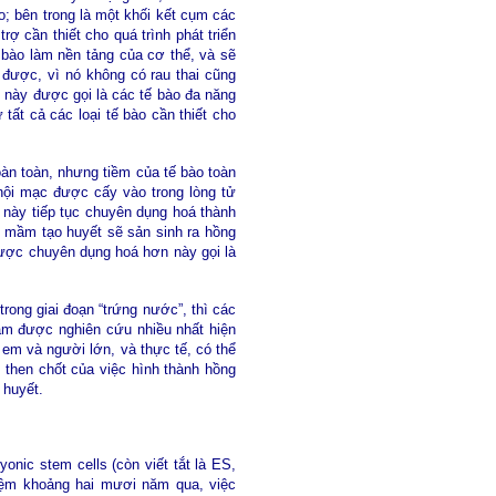
ào; bên trong là một khối kết cụm các
rợ cần thiết cho quá trình phát triển
ế bào làm nền tảng của cơ thể, và sẽ
 được, vì nó không có rau thai cũng
c này được gọi là các tế bào đa năng
 tất cả các loại tế bào cần thiết cho
oàn toàn, nhưng tiềm của tế bào toàn
 nội mạc được cấy vào trong lòng tử
 này tiếp tục chuyên dụng hoá thành
 mầm tạo huyết sẽ sản sinh ra hồng
được chuyên dụng hoá hơn này gọi là
rong giai đoạn “trứng nước”, thì các
ầm được nghiên cứu nhiều nhất hiện
 em và người lớn, và thực tế, có thể
 then chốt của việc hình thành hồng
 huyết.
yonic stem cells (còn viết tắt là ES,
hiệm khoảng hai mươi năm qua, việc