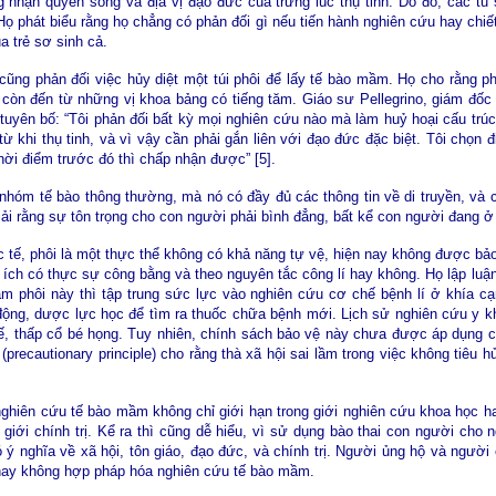
g nhận quyền sống và địa vị đạo đức của trứng lúc thụ tinh. Do đó, các tu 
ọ phát biểu rằng họ chẳng có phản đối gì nếu tiến hành nghiên cứu hay chi
a trẻ sơ sinh cả.
 cũng phản đối việc hủy diệt một túi phôi để lấy tế bào mầm. Họ cho rằng p
 còn đến từ những vị khoa bảng có tiếng tăm. Giáo sư Pellegrino, giám đốc
tuyên bố: “Tôi phản đối bất kỳ mọi nghiên cứu nào mà làm huỷ hoại cấu trú
 từ khi thụ tinh, và vì vậy cần phải gắn liên với đạo đức đặc biệt. Tôi chọn
thời điểm trước đó thì chấp nhận được” [5].
 nhóm tế bào thông thường, mà nó có đầy đủ các thông tin về di truyền, và 
iải rằng sự tôn trọng cho con người phải bình đẳng, bất kể con người đang ở t
c tế, phôi là một thực thể không có khả năng tự vệ, hiện nay không được bảo
i ích có thực sự công bằng và theo nguyên tắc công lí hay không. Họ lập luậ
m phôi này thì tập trung sức lực vào nghiên cứu cơ chế bệnh lí ở khía cạ
ộng, dược lực học để tìm ra thuốc chữa bệnh mới. Lịch sử nghiên cứu y kh
, thấp cổ bé họng. Tuy nhiên, chính sách bảo vệ này chưa được áp dụng c
precautionary principle) cho rằng thà xã hội sai lầm trong việc không tiêu h
ghiên cứu tế bào mầm không chỉ giới hạn trong giới nghiên cứu khoa học hay
o giới chính trị. Kể ra thì cũng dễ hiểu, vì sử dụng bào thai con người ch
 ý nghĩa về xã hội, tôn giáo, đạo đức, và chính trị. Người ủng hộ và ngườ
 hay không hợp pháp hóa nghiên cứu tế bào mầm.