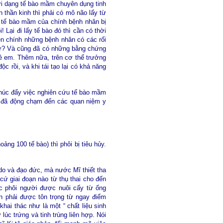
i dạng tế bào mầm chuyên dụng tinh
thần kinh thì phải có mô não lấy từ
p tế bào mầm của chính bệnh nhân bị
 Lại đi lấy tế bào đó thì cần có thời
ên chính những bệnh nhân có các rối
g tự? Và cũng đã có những bằng chứng
ẻ em. Thêm nữa, trên cơ thể trưởng
c rồi, và khi tái tạo lại có khả năng
ử thúc đẩy việc nghiên cứu tế bào mầm
y đã động chạm đến các quan niệm y
ng 100 tế bào) thì phôi bị tiêu hủy.
ự do và đạo đức, mà nước Mĩ thiết tha
ứ giai đoạn nào từ thụ thai cho đến
ác phôi người được nuôi cấy từ ống
 phải được tôn trọng từ ngay điểm
khai thác như là một “ chất liệu sinh
lúc trứng và tinh trùng liên hợp. Nói