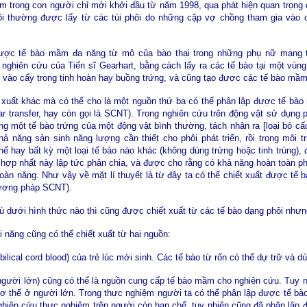
m trong con người chỉ mới khởi đầu từ năm 1998, qua phát hiện quan trọng 
i thường được lấy từ các túi phôi do những cặp vợ chồng tham gia vào ch
ược tế bào mầm đa năng từ mô của bào thai trong những phụ nữ mang tha
 nghiên cứu của Tiến sĩ Gearhart, bằng cách lấy ra các tế bào tại một vùng
o vào cấy trong tinh hoàn hay buồng trứng, và cũng tạo được các tế bào mầm
 xuất khác mà có thể cho là một nguồn thứ ba có thể phân lập được tế bà
ear transfer, hay còn gọi là SCNT). Trong nghiên cứu trên động vật sử dụn
g một tế bào trứng của một động vật bình thường, tách nhân ra [loại bỏ cấu t
 năng sản sinh năng lượng cần thiết cho phôi phát triển, rồi trong môi t
ể hay bất kỳ một loại tế bào nào khác (không dùng trứng hoặc tinh trùng),
hợp nhất này lập tức phân chia, và được cho rằng có khả năng hoàn toàn phá
toàn năng. Như vậy về mặt lí thuyết là từ đây ta có thể chiết xuất được tế
hương pháp SCNT).
 dưới hình thức nào thì cũng được chiết xuất từ các tế bào dạng phôi nhưng t
i năng cũng có thể chiết xuất từ hai nguồn:
bilical cord blood) của trẻ lúc mới sinh. Các tế bào từ rốn có thể dự trữ và
 người lớn) cũng có thể là nguồn cung cấp tế bào mầm cho nghiên cứu. Tuy n
 cơ thể ở người lớn. Trong thực nghiệm người ta có thể phân lập được tế bà
Nghiên cứu thực nghiệm trên người còn hạn chế, tuy nhiên cũng đã phân lập 