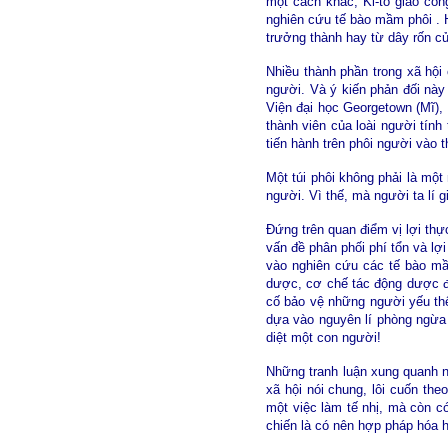
một cách khác, Ki-tô giáo côn
nghiên cứu tế bào mầm phôi . H
trưởng thành hay từ dây rốn củ
Nhiều thành phần trong xã hội
người. Và ý kiến phản đối này
Viện đại học Georgetown (Mĩ), 
thành viên của loài người tính
tiến hành trên phôi người vào 
Một túi phôi không phải là một
người. Vì thế, mà người ta lí g
Đứng trên quan điểm vị lợi thự
vấn đề phân phối phí tổn và lợ
vào nghiên cứu các tế bào mầ
dược, cơ chế tác động dược đ
cố bảo vệ những người yếu thế
dựa vào nguyên lí phòng ngừa (
diệt một con người!
Những tranh luận xung quanh n
xã hội nói chung, lôi cuốn the
một việc làm tế nhị, mà còn có
chiến là có nên hợp pháp hóa