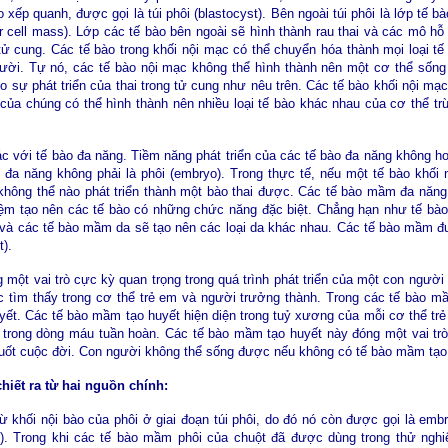
xếp quanh, được gọi là túi phôi (blastocyst). Bên ngoài túi phôi là lớp tế b
er cell mass). Lớp các tế bào bên ngoài sẽ hình thành rau thai và các mô hỗ t
 tử cung. Các tế bào trong khối nội mạc có thể chuyển hóa thành mọi loại t
gười. Tự nó, các tế bào nội mạc không thể hình thành nên một cơ thể sống
o sự phát triển của thai trong tử cung như nêu trên. Các tế bào khối nội mạ
g của chúng có thể hình thành nên nhiều loại tế bào khác nhau của cơ thể trừ
ác với tế bào đa năng. Tiềm năng phát triển của các tế bào đa năng không h
o đa năng không phải là phôi (embryo). Trong thực tế, nếu một tế bào khối
 không thể nào phát triển thành một bào thai được. Các tế bào mầm đa năng
iệm tạo nên các tế bào có những chức năng đặc biệt. Chẳng hạn như tế bào
; và các tế bào mầm da sẽ tạo nên các loại da khác nhau. Các tế bào mầm 
t).
một vai trò cực kỳ quan trọng trong quá trình phát triển của một con người t
c tìm thấy trong cơ thể trẻ em và người trưởng thành. Trong các tế bào m
ết. Các tế bào mầm tạo huyết hiện diện trong tuỷ xương của mỗi cơ thể trẻ
ỏ trong dòng máu tuần hoàn. Các tế bào mầm tạo huyết này đóng một vai trò
 suốt cuộc đời. Con người không thể sống được nếu không có tế bào mầm tạo
iết ra từ hai nguồn chính:
từ khối nội bào của phôi ở giai đoạn túi phôi, do đó nó còn được gọi là embr
”). Trong khi các tế bào mầm phôi của chuột đã được dùng trong thử ng