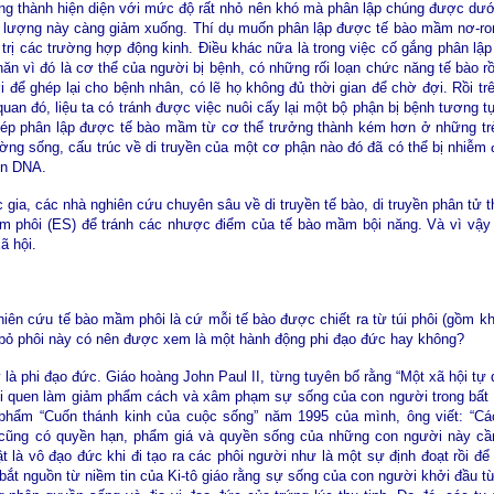
ng thành hiện diện với mức độ rất nhỏ nên khó mà phân lập chúng được dướ
số lượng này càng giảm xuống. Thí dụ muốn phân lập được tế bào mầm nơ-ron 
 trị các trường hợp động kinh. Điều khác nữa là trong việc cố gắng phân lậ
ăn vì đó là cơ thể của người bị bệnh, có những rối loạn chức năng tế bào rồi!
 để ghép lại cho bệnh nhân, có lẽ họ không đủ thời gian để chờ đợi. Rồi tr
 quan đó, liệu ta có tránh được việc nuôi cấy lại một bộ phận bị bệnh tươn
hép phân lập được tế bào mầm từ cơ thể trưởng thành kém hơn ở những tr
ờng sống, cấu trúc về di truyền của một cơ phận nào đó đã có thể bị nhiễm độ
yền DNA.
học gia, các nhà nghiên cứu chuyên sâu về di truyền tế bào, di truyền phân t
ầm phôi (ES) để tránh các nhược điểm của tế bào mầm bội năng. Và vì vậ
ã hội.
iên cứu tế bào mầm phôi là cứ mỗi tế bào được chiết ra từ túi phôi (gồm khoả
 bỏ phôi này có nên được xem là một hành động phi đạo đức hay không?
ày là phi đạo đức. Giáo hoàng John Paul II, từng tuyên bố rằng “Một xã hội t
i quen làm giảm phẩm cách và xâm phạm sự sống của con người trong bất c
c phẩm “Cuốn thánh kinh của cuộc sống” năm 1995 của mình, ông viết: “C
cũng có quyền hạn, phẩm giá và quyền sống của những con người này cần
t là vô đạo đức khi đi tạo ra các phôi người như là một sự định đoạt rồi để 
bắt nguồn từ niềm tin của Ki-tô giáo rằng sự sống của con người khởi đầu từ 