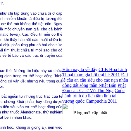
h”.
như chỉ tập trung vào chữa trị ở cấp
h nhiễm khuẩn là điều trị tương đối
a cơ thể mà không thể tiệt căn. Ngay
 là một chuyện nan giải cho cả bệnh
tic fever). Các điều trị nếu có thể
 khi thấy hầu hết các thuật chữa trị
ại chịu phản ứng phụ có hại cho sức
i tìm thuật chữa trị mới sao cho có
về tế bào và cấu trúc di truyền của
Hôm nay ta về đây
CLB Hoa Linh
g cơ thể. Những tín hiệu này có chứa
Thoại tham gia hội trại hè 2011
Đại
ng gien trong cơ thể hoạt động “bình
lễ cầu an cầu siêu cho các nạn nhân
hông có vấn đề; nhưng nếu trong quá
động đất sóng thần Nhật Bản
Phật
ời.
Đản ca - Ca sĩ Võ Thu Nga
Cuộc
hành trình du lịch tâm linh tại
ể bắt nguồn từ những trục trặc của tế
vương quốc Campuchia 2011
 ước chừng. Giải phẫu, hay dùng dược
a tiến sâu vào cơ chế hoạt động của
Blog mới cập nhật
n như thuốc Alendronate, thử nghiệm
ạt bệnh nhân khác.
nh học, không ai giống ai), nên việc