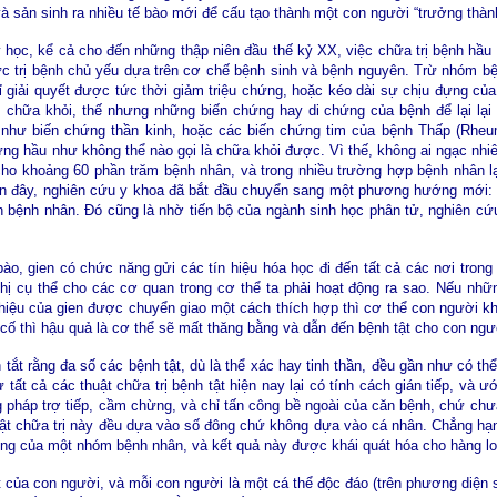
và sản sinh ra nhiều tế bào mới để cấu tạo thành một con người “trưởng thàn
học, kể cả cho đến những thập niên đầu thế kỷ XX, việc chữa trị bệnh hầu 
ức trị bệnh chủ yếu dựa trên cơ chế bệnh sinh và bệnh nguyên. Trừ nhóm bện
ỉ giải quyết được tức thời giảm triệu chứng, hoặc kéo dài sự chịu đựng củ
 chữa khỏi, thế nhưng những biến chứng hay di chứng của bệnh để lại lại
 như biến chứng thần kinh, hoặc các biến chứng tim của bệnh Thấp (Rheuma
ng hầu như không thể nào gọi là chữa khỏi được. Vì thế, không ai ngạc nhiên
 cho khoảng 60 phần trăm bệnh nhân, và trong nhiều trường hợp bệnh nhân l
ần đây, nghiên cứu y khoa đã bắt đầu chuyển sang một phương hướng mới: đ
 bệnh nhân. Đó cũng là nhờ tiến bộ của ngành sinh học phân tử, nghiên cứu 
bào, gien có chức năng gửi các tín hiệu hóa học đi đến tất cả các nơi tron
thị cụ thể cho các cơ quan trong cơ thể ta phải hoạt động ra sao. Nếu nhữ
hiệu của gien được chuyển giao một cách thích hợp thì cơ thể con người k
 cố thì hậu quả là cơ thể sẽ mất thăng bằng và dẫn đến bệnh tật cho con ngư
 tắt rằng đa số các bệnh tật, dù là thể xác hay tinh thần, đều gần như có th
tất cả các thuật chữa trị bệnh tật hiện nay lại có tính cách gián tiếp, và
pháp trợ tiếp, cầm chừng, và chỉ tấn công bề ngoài của căn bệnh, chứ chư
thuật chữa trị này đều dựa vào số đông chứ không dựa vào cá nhân. Chẳng hạ
ông của một nhóm bệnh nhân, và kết quả này được khái quát hóa cho hàng lo
t của con người, và mỗi con người là một cá thể độc đáo (trên phương diện si