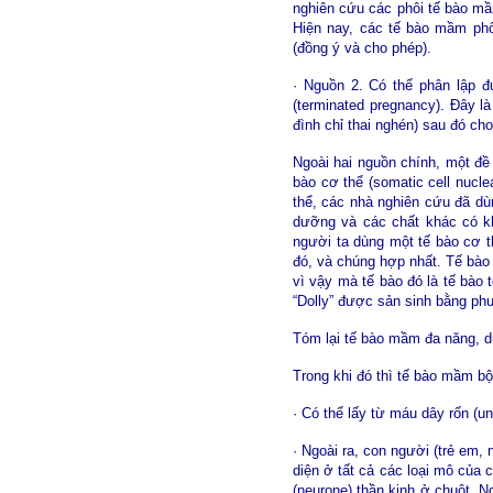
nghiên cứu các phôi tế bào mầ
Hiện nay, các tế bào mầm phô
(đồng ý và cho phép).
· Nguồn 2. Có thể phân lập đ
(terminated pregnancy). Đây là
đình chỉ thai nghén) sau đó ch
Ngoài hai nguồn chính, một đề
bào cơ thể (somatic cell nucl
thể, các nhà nghiên cứu đã dùn
dưỡng và các chất khác có khả
người ta dùng một tế bào cơ th
đó, và chúng hợp nhất. Tế bào 
vì vậy mà tế bào đó là tế bào 
“Dolly” được sản sinh bằng p
Tóm lại tế bào mầm đa năng, dù
Trong khi đó thì tế bào mầm bộ
· Có thể lấy từ máu dây rốn (un
· Ngoài ra, con người (trẻ em,
diện ở tất cả các loại mô của
(neurone) thần kinh ở chuột. 