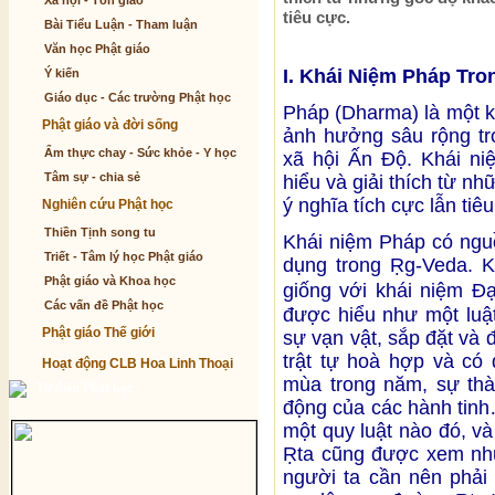
Xã hội - Tôn giáo
tiêu cực.
Bài Tiểu Luận - Tham luận
Văn học Phật giáo
I. Khái Niệm Pháp Tro
Ý kiến
Giáo dục - Các trường Phật học
Pháp (Dharma) là một k
Phật giáo và đời sống
ảnh hưởng sâu rộng tro
Ẩm thực chay - Sức khỏe - Y học
xã hội Ấn Độ. Khái ni
Tâm sự - chia sẻ
hiểu và giải thích từ n
ý nghĩa tích cực lẫn tiê
Nghiên cứu Phật học
Thiền Tịnh song tu
Khái niệm Pháp có ngu
Triết - Tâm lý học Phật giáo
dụng trong Ṛg-Veda. K
Phật giáo và Khoa học
giống với khái niệm Đạ
Các vấn đề Phật học
được hiểu như một luậ
Phật giáo Thế giới
sự vạn vật, sắp đặt và đ
trật tự hoà hợp và có 
Hoạt động CLB Hoa Linh Thoại
mùa trong năm, sự thàn
Từ điển Phật học
động của các hành tinh…
một quy luật nào đó, v
Ṛta cũng được xem như
người ta cần nên phải 