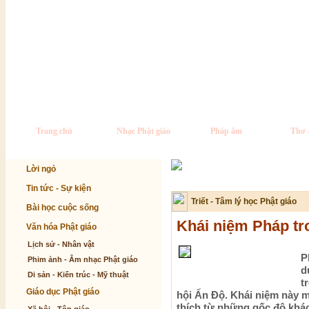
Trang chủ
Nhạc Phật giáo
Pháp âm
Thơ 
Lời ngỏ
Tin tức - Sự kiện
Triết - Tâm lý học Phật giáo
Bài học cuộc sống
Khái niệm Pháp tr
Văn hóa Phật giáo
Lịch sử - Nhân vật
P
Phim ảnh - Âm nhạc Phật giáo
d
Di sản - Kiến trúc - Mỹ thuật
t
Giáo dục Phật giáo
hội Ấn Độ. Khái niệm này m
thích từ những gốc độ khác