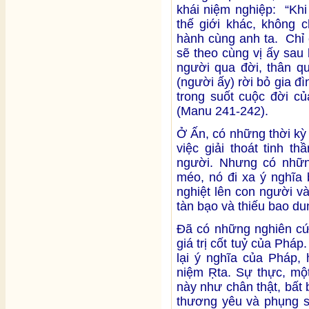
khái niệm nghiệp: “Khi
thế giới khác, không
hành cùng anh ta. Chỉ
sẽ theo cùng vị ấy sau 
người qua đời, thân qu
(người ấy) rời bỏ gia đ
trong suốt cuộc đời củ
(Manu 241-242).
Ở Ấn, có những thời k
việc giải thoát tinh t
người. Nhưng có nhữn
méo, nó đi xa ý nghĩa 
nghiệt lên con người v
tàn bạo và thiếu bao du
Đã có những nghiên cứ
giá trị cốt tuỷ của Pháp
lại ý nghĩa của Pháp,
niệm Ṛta. Sự thực, một
này như chân thật, bất
thương yêu và phụng 