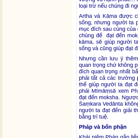
loại trừ nếu chúng đi ng
Artha và Kāma được ch
sống, nhưng người ta p
mục đích sau cùng của 
chúng để đạt đến moks
kāma, sẽ giúp người t
sống và cũng giúp đạt 
Nhưng cần lưu ý thêm 
quan trọng chứ không 
đích quan trọng nhất b
phải tất cả các trường
thể giúp người ta đạt 
phái Mīmāṃsā xem Pháp
đạt đến moksha. Ngược
Śaṃkara Vedānta không
người ta đạt đến giải t
bằng trí tuệ.
Pháp và bổn phận
Khái niệm Pháp gằn liế