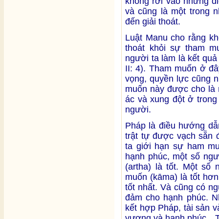
không rơi vào những đi
và cũng là một trong n
đến giải thoát.
Luật Manu cho rằng kh
thoát khỏi sự tham m
người ta làm là kết qu
II: 4). Tham muốn ở đâ
vọng, quyền lực cũng n
muốn này được cho là 
ác và xung đột ở trong
người.
Pháp là điều hướng dẫn
trật tự được vạch sẵn 
ta giới hạn sự ham mu
hạnh phúc, một số ngư
(artha) là tốt. Một số
muốn (kāma) là tốt hơn
tốt nhất. Và cũng có n
đảm cho hạnh phúc. N
kết hợp Pháp, tài sản 
vượng và hạnh phúc…Tuy