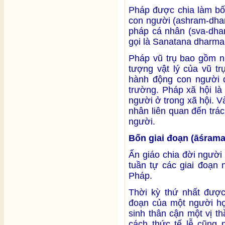
Pháp được chia làm bốn
con người (ashram-dhar
pháp cá nhân (sva-dha
gọi là Sanatana dharma
Pháp vũ trụ bao gồm nh
tượng vật lý của vũ t
hành động con người du
trường. Pháp xã hội l
người ở trong xã hội. 
nhân liên quan đến trá
người.
Bốn giai đoạn (āśrama
Ấn giáo chia đời người 
tuần tự các giai đoạn
Pháp.
Thời kỳ thứ nhất được
đoạn của một người họ
sinh thân cận một vị t
cách thức tế lễ cũng 