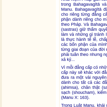
trong Bahagavagītā và
Manu. Bahagavagītā đặ
cho riêng từng đẳng c
phận dành riêng cho m
theo Pháp. Và Bahagava
(sastras) giữ thẩm quy
làm và những gì tránh 
là thực hành tế lễ, ch
các bổn phận của mình
từng giai đoạn của đời
phải tuân theo nhưng n
xả kỷ...
Vì mỗi đẳng cấp có nhữ
cấp này sẽ khác với đẳ
đưa ra một vài nguyê
dành cho tất cả các đ
(ahimsa), chân thật (s
sạch (shoucham), kiểm 
(Manu X: 163).
Trong Luật Manu, khái