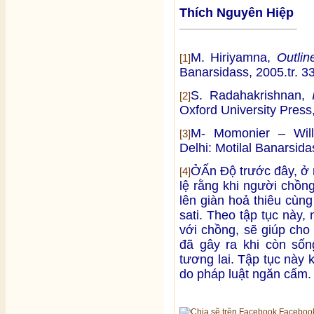
Thích Nguyên Hiệp
M. Hiriyamna,
Outlin
[1]
Banarsidass, 2005.tr. 33
S. Radahakrishnan,
[2]
Oxford University Press,
M- Momonier – Wil
[3]
Delhi: Motilal Banarsida
ỞẤn Độ trước đây, ở m
[4]
lệ rằng khi người chồn
lên giàn hoả thiêu cùng
sati. Theo tập tục này,
với chồng, sẽ giúp cho
đã gây ra khi còn sốn
tương lai. Tập tục này 
do pháp luật ngăn cấm.
Faceboo