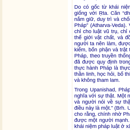
Do có gốc từ khái ni
giống với Ṛta. Căn “d
nắm giữ, duy trì và ch
Pháp” (Atharva-Veda). 
chỉ cho luật vũ trụ, ch
thế giới vật chất, và 
người ta nên làm, được
kiểm, bổn phận và trật
Pháp, theo truyền thốn
đã được quy định tron
thực hành Pháp là thực
thần linh, học hỏi, bố t
và không tham lam.
Trong Upanishad, Pháp
nghĩa với sự thật. Một 
và người nói về sự thậ
điều này là một.” (Brh.
cho rằng, chính nhờ Ph
được một người mạnh. 
khái niệm pháp luật ở xã