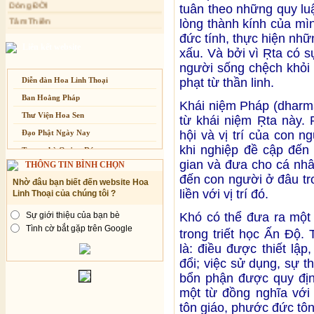
Tâm Thiền
tuân theo những quy luậ
Tịnh xá Ngọc Đăng khai giảng Thiền
dành cho Người bận rộn
Chuông Ngân
lòng thành kính của mìn
đức tính, thực hiện nhữ
Kính mừng Phật Đản
Liên kết website
xấu. Và bởi vì Ṛta có sự
Anh không chết đâu em
người sống chệch khỏi 
Kiếp này
Diễn đàn Hoa Linh Thoại
phạt từ thần linh.
Ban Hoằng Pháp
Khái niệm Pháp (dharm
Thư Viện Hoa Sen
từ khái niệm Ṛta này. 
Đạo Phật Ngày Nay
hội và vị trí của con n
khi nghiệp đề cập đến 
Trang nhà Quảng Đức
gian và đưa cho cá nhâ
THÔNG TIN BÌNH CHỌN
Báo Giác Ngộ
đến con người ở đâu t
Nhờ đâu bạn biết đến website Hoa
Vesak 2014
liền với vị trí đó.
Linh Thoại của chúng tôi ?
Khó có thể đưa ra một
Sự giới thiệu của bạn bè
Tình cờ bắt gặp trên Google
trong triết học Ấn Độ. 
là: điều được thiết lập,
đổi; việc sử dụng, sự t
bổn phận được quy địn
một từ đồng nghĩa với
tôn giáo, phước đức tôn