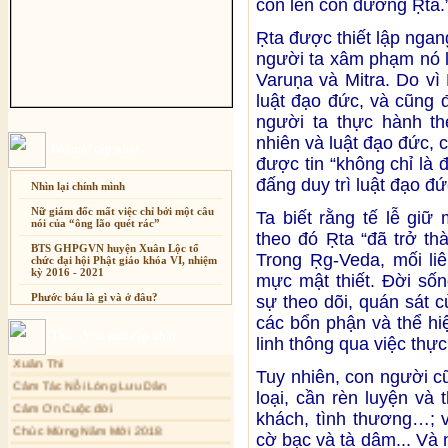
con lên con đường Ṛta.
Ṛta được thiết lập nga
người ta xâm phạm nó l
Varuṇa và Mitra. Do vì
luật đạo đức, và cũng 
người ta thực hành th
nhiên và luật đạo đức, 
Bài mới cập nhật
được tin “không chỉ là đ
đấng duy trì luật đạo đứ
Nhìn lại chính mình
Nữ giám đốc mất việc chỉ bởi một câu
Ta biết rằng tế lễ giữ 
nói của “ông lão quét rác”
theo đó Ṛta “đã trở thà
BTS GHPGVN huyện Xuân Lộc tổ
Trong Ṛg-Veda, mối liê
chức đại hội Phật giáo khóa VI, nhiệm
kỳ 2016 - 2021
mực mật thiết. Đời số
Phước báu là gì và ở đâu?
sự theo dõi, quán sát c
các bổn phận và thể hi
Sự thương-ghét của con người
Thơ - Văn mới cập nhật
Xuân Thi
linh thông qua việc thực
Mối lo của con người
Cảm Tác Nỗi Lòng Lưu Dân
Cải đạo: Nguyên nhân & giải pháp
Tuy nhiên, con người c
Cảm Ơn Cuộc đời
loại, cần rèn luyện và 
Nỗi lòng của các bệnh nhân nghèo
Chúc Mừng Năm Mới 2018
khách, tình thương…; 
An Giang: Tịnh thất Quy Nguyên
Dòng ĐỜI
phát quà từ thiện tại xã Cư Yang
cờ bạc và tà dâm... Và 