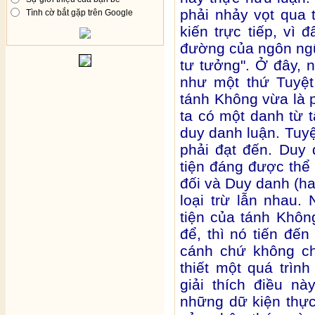
phải nhảy vọt qua 
Tình cờ bắt gặp trên Google
kiến trực tiếp, vì 
đường của ngôn ngữ
tư tưởng". Ở đây, 
như một thứ Tuyệt
tánh Không vừa là 
ta có một danh từ t
duy danh luận. Tuyệ
phải đạt đến. Duy
tiện đáng được thể 
đối và Duy danh (ha
loại trừ lẫn nhau
tiện của tánh Khôn
để, thì nó tiến đế
cánh chứ không ch
thiết một quá trìn
giải thích điều nà
những dữ kiện thực