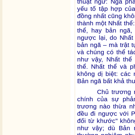
thuật ngữ: Ngã ph
yếu tố tập hợp của
đồng nhất cũng khôn
thành một Nhất thể:
thể, hay bản ngã,
ngược lại, do Nhất
bản ngã – mà trật t
và chúng có thể tá
như vậy, Nhất thể
thể. Nhất thể và 
không dị biệt: các 
Bản ngã bất khả thu
Chủ trương này 
chính của sự phả
trương nào thừa n
đều đi ngược với P
đối từ khước" khô
như vậy; dù Bản 