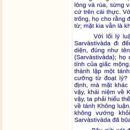
lông và rùa, sừng v
cứ trên cái thực. V
trống, họ cho rằng 
từ; mặt kia vẫn là k
Với lối lý luận 
Sarvàstivàda đi đ
diện, đúng như tên
(Sarvàstivàda); họ
tính của giấc mộng.
thành lập một tán
cưỡng từ đoạt lý?
định, mà mặt khác
vậy, khái niệm về 
vậy, ta phải hiểu th
về tánh Không luận
không vướng khỏi
Sarvàstivàda đã bũ