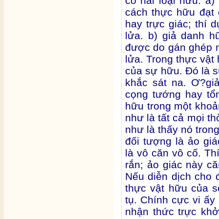
có hai loại hữu: a) 
cách thực hữu đạt 
hay trực giác; thí 
lửa. b) giả danh hữ
được do gán ghép n
lửa. Trong thực vật
của sự hữu. Đó là s
khắc sát na. Ơ?gi
cọng tướng hay tổ
hữu trong một khoản
như là tất cả mọi t
như là thấy nó tron
đối tượng là ảo gi
là vô căn vô cố. Th
rắn; ảo giác này c
Nếu diễn dịch cho 
thực vật hữu của s
tụ. Chính cực vi ấy
nhận thức trực khởi