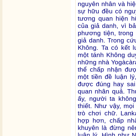
nguyên nhân và hiệ
sự hữu đều có ngu
tương quan hiện h
của giả danh, vì b
phương tiện, trong
giả danh. Trong cứu
Không. Ta có kết l
một tánh Không du
những nhà Yogàcàra
thể chấp nhận đượ
một tiền đề luận lý
được đúng hay sai
quan nhân quả. Th
ấy, người ta khôn
thiết. Như vậy, mọi
trò chơi chữ. Lan
hợp hơn, chấp nh
khuyên là đừng nê
luận lý. Hình như 