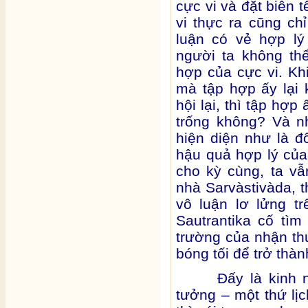
cực vi và đặt biên t
vi thực ra cũng chỉ
luận có vẻ hợp lý 
người ta không thể
hợp của cực vi. Kh
mà tập hợp ấy lại 
hội lại, thì tập hợ
trống không? Và n
hiện diện như là đ
hậu quả hợp lý của
cho kỳ cùng, ta vẫ
nhà Sarvàstivàda, t
vô luận lơ lửng t
Sautrantika cố tì
trường của nhận thứ
bóng tối để trở thàn
Đấy là kinh nghi
tưởng – một thứ lịc