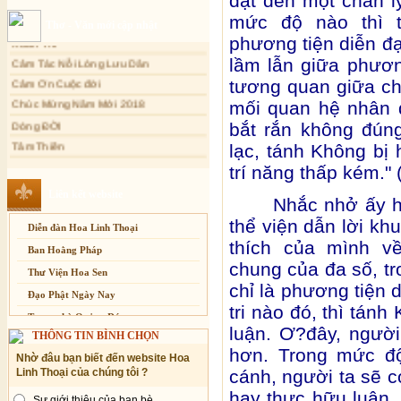
đạt đến một chân lý
Sự thương-ghét của con người
mức độ nào thì 
Thơ - Văn mới cập nhật
Xuân Thi
Mối lo của con người
phương tiện diễn đ
Cảm Tác Nỗi Lòng Lưu Dân
Cải đạo: Nguyên nhân & giải pháp
lầm lẫn giữa phươn
Cảm Ơn Cuộc đời
Nỗi lòng của các bệnh nhân nghèo
tương quan giữa ch
Chúc Mừng Năm Mới 2018
An Giang: Tịnh thất Quy Nguyên
mối quan hệ nhân 
Dòng ĐỜI
phát quà từ thiện tại xã Cư Yang
bắt rắn không đún
Tâm Thiền
Tịnh xá Ngọc Đăng khai giảng Thiền
dành cho Người bận rộn
lạc, tánh Không bị 
Chuông Ngân
trí năng thấp kém." 
Kính mừng Phật Đản
Anh không chết đâu em
Liên kết website
Nhắc nhở ấy hình 
Kiếp này
thể viện dẫn lời kh
Diễn đàn Hoa Linh Thoại
thích của mình về
Ban Hoằng Pháp
chung của đa số, t
Thư Viện Hoa Sen
chỉ là phương tiện 
Đạo Phật Ngày Nay
tri nào đó, thì tán
Trang nhà Quảng Đức
luận. Ơ?đây, ngườ
THÔNG TIN BÌNH CHỌN
Báo Giác Ngộ
hơn. Trong mức đ
Nhờ đâu bạn biết đến website Hoa
Vesak 2014
cánh, người ta sẽ c
Linh Thoại của chúng tôi ?
hay thực hữu luận. 
Sự giới thiệu của bạn bè