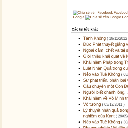
Faceboo
Google
Goo
Các tin tức khác
Tánh Không
( 19/11/2012 
Đức Phật thuyết giảng
Ngoại cảm, chết và tái 
Giới thiệu khái quát về
Khái niệm Pháp trong T
Luật Nhân Quả trong cu
Nẻo vào Tuệ Không
( 03
Sự phát triển, phân loại
Câu chuyện một Con Đ
Người biết chạnh lòng..
Khái niệm về Vô Minh t
Vô tướng
( 03/12/2011 )
Lý thuyết nhân quả trong
nghiệm của Kant
( 29/05
Nẻo vào Tuệ Không
( 30
Bhagavadgītā: Vài đặc 