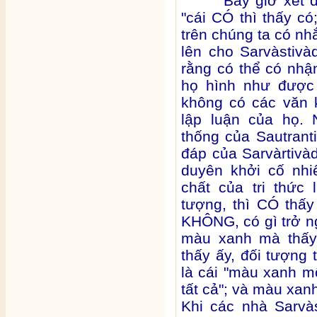
Bây giờ xét đến 
"cái CÓ thì thấy c
trên chúng ta có nh
lên cho Sarvàstiv
rằng có thể có nh
họ hình như được 
không có các văn k
lập luận của họ. 
thống của Sautranti
đáp của Sarvàrtivàd
duyên khởi cố nhi
chất của tri thức 
tượng, thì CÓ thấ
KHÔNG, có gì trở ng
màu xanh mà thấy 
thấy ấy, đối tượng 
là cái "màu xanh m
tất cả"; và màu xan
Khi các nhà Sarvà