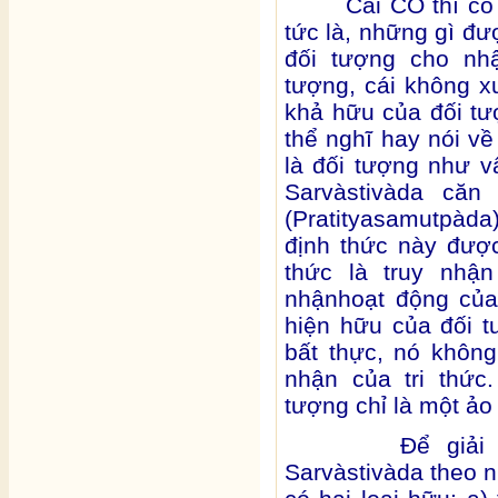
Cái CÓ thì có thấ
tức là, những gì đư
đối tượng cho nh
tượng, cái không x
khả hữu của đối t
thể nghĩ hay nói 
là đối tượng như vậ
Sarvàstivàda căn
(Pratityasamutpàda)
định thức này được 
thức là truy nhậ
nhậnhoạt động của 
hiện hữu của đối 
bất thực, nó khôn
nhận của tri thức
tượng chỉ là một ảo
Để giải quyết
Sarvàstivàda theo 