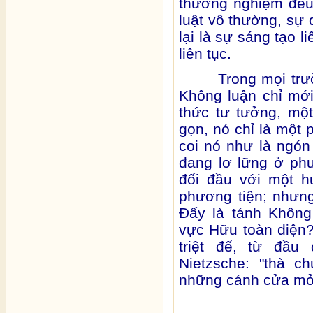
thường nghiệm đều 
luật vô thường, sự 
lại là sự sáng tạo li
liên tục.
Trong mọi trường
Không luận chỉ mớ
thức tư tưởng, một
gọn, nó chỉ là một 
coi nó như là ngón 
đang lơ lững ở ph
đối đầu với một h
phương tiện; nhưn
Đấy là tánh Không
vực Hữu toàn diện?
triệt để, từ đầu
Nietzsche: "thà 
những cánh cửa mở