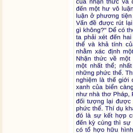
của nhận thức và d
đến một hư vô luận
luận ở phương tiện
Vấn đề được rút lại 
gì không?" Dể có th
ta phải xét đến ha
thể và khả tính c
nhằm xác định một
Nhận thức về một 
một nhất thể; nhấ
những phức thể. Thí
nghiệm là thế giới
xanh của biển càn
như nhà thơ Pháp, P
đối tượng lại được
phức thể. Thí dụ kh
đó là sự kết hợp c
đến kỳ cùng thì sự 
có tổ hợo hữu hìn