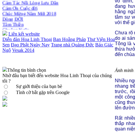
Cảm Tác Nỗi Lòng Lưu Dân
vô định
Cảm Ơn Cuộc đời
đang hư
Chúc Mừng Năm Mới 2018
hằng ngà
Dòng ĐỜI
tâm sự v
Tâm Thiền
với thế g
Chuông Ngân
Chưa rõ 
Kính mừng Phật Đản
Liên kết website
do ai sán
Anh không chết đâu em
Diễn đàn Hoa Linh Thoại
Ban Hoằng Pháp
Thư Viện Hoa
Tông là v
Kiếp này
Sen
Đạo Phật Ngày Nay
Trang nhà Quảng Đức
Báo Giác
thừa hưở
Ngộ
Vesak 2014
đến chùa 
Thông tin bình chọn
Ảnh minh 
Nhờ đâu bạn biết đến website Hoa Linh Thoại của chúng
Nhiều ngư
tôi ?
nhang tr
Sự giới thiệu của bạn bè
trước, r
Tình cờ bắt gặp trên Google
một công
cũng thư
lên đườn
Rất nhiề
thắp nha
quan niệm