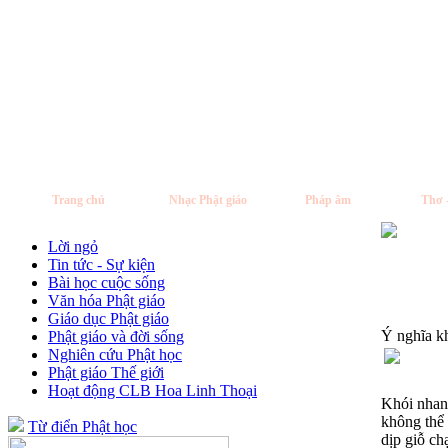
Trang chủ
Nhạc Phật giáo
Pháp âm
Thơ 
Lời ngỏ
Tin tức - Sự kiện
Bài học cuộc sống
Văn hóa Phật giáo
Giáo dục Phật giáo
Ý nghĩa k
Phật giáo và đời sống
Nghiên cứu Phật học
Phật giáo Thế giới
Hoạt động CLB Hoa Linh Thoại
Khói nhang
không thể 
Từ điển Phật học
dịp giỗ ch