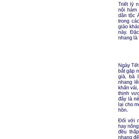
Triết lý
nội hàm 
dân tộc 
trong cá
giáo khá
này. Đặ
nhang là 
Ngày Tết 
bắt gặp 
già, bà 
nhang lê
khấn vái
thịnh vư
đây là né
lại cho m
hồn.
Đối với 
hay nông 
đều thắp
nhang để 