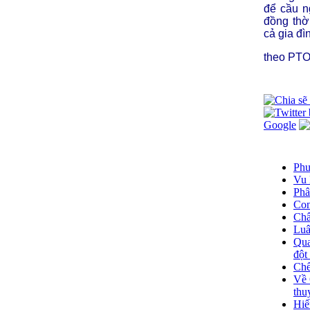
để cầu n
đồng thờ
cả gia đ
theo PT
Google
Phư
Vu 
Phâ
Con
Châ
Luâ
Qua
đột
Chế
Về 
thu
Hiế