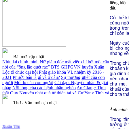
liêng hiện
đất.
Có thể k
cùng ngõ 
trọng tr
chí còn l
Ngày cuố
bị cho n
nhang về 
Bài mới cập nhật
Nhìn lại chính mình
Nữ giám đốc mất việc chỉ bởi một câu
Trong chú
nói của “ông lão quét rác”
BTS GHPGVN huyện Xuân
khoảnh k
Lộc tổ chức đại hội Phật giáo khóa VI, nhiệm kỳ 2016 -
gia đình 
2021
Phước báu là gì và ở đâu?
Sự thương-ghét của con
nén nhan
người
Mối lo của con người
Cải đạo: Nguyên nhân & giải
cha mẹ, 
pháp
Nỗi lòng của các bệnh nhân nghèo
An Giang: Tịnh
khuất của
thất Quy Nguyên phát quà từ thiện tại xã Cư Yang
Tịnh xá
cho ta th
Ngọc Đăng khai giảng Thiền dành cho Người bận rộn
Thơ - Văn mới cập nhật
Ảnh minh 
Trong tâ
Xuân Thi
tưởng ở t