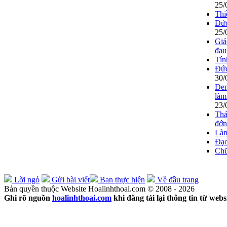
25/
Thi
Đức
25/
Giá
đa
Tín
Đức
30/
Đem
làm
23/
Thá
đớ
Làm
Đạo
Chữ
Lời ngỏ
Gửi bài viết
Ban thực hiện
Về đầu trang
Bản quyền thuộc Website Hoalinhthoai.com © 2008 - 2026
Ghi rõ nguồn
hoalinhthoai.com
khi đăng tải lại thông tin từ webs