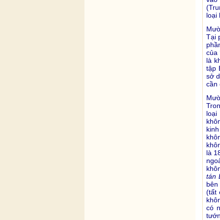
(Tru
loại
Mười
Tại 
phần
của 
là k
tập 
sở d
cần 
Mười
Tron
loại
khôn
kin
khôn
khô
là 1
ngoà
khôn
tán 
bên 
(tất
khôn
có n
tướn