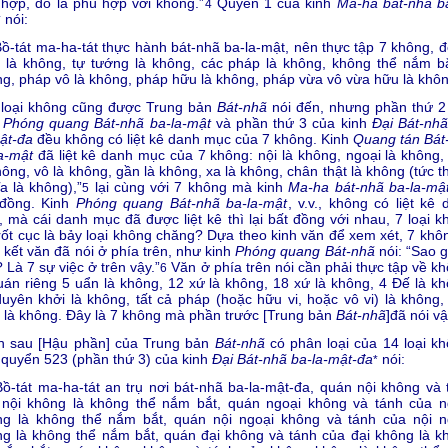
hợp, đó là phù hợp với không.”
Quyển 1 của kinh
Ma-ha bát-nhã ba
4
nói:
*
Bồ-tát ma-ha-tát thực hành bát-nhã ba-la-mật, nên thực tập 7 không, đ
 là không, tự tướng là không, các pháp là không, không thể nắm bắ
g, pháp vô là không, pháp hữu là không, pháp vừa vô vừa hữu là khôn
 loại không cũng được Trung bản
Bát-nhã
nói đến, nhưng phần thứ 2
h
Phóng quang Bát-nhã ba-la-mật
và phần thứ 3 của kinh
Đại Bát-nhã
ật-đa
đều không có liệt kê danh mục của 7 không. Kinh
Quang tán
Bát
a-mật
đã liệt kê danh mục của 7 không: nội là không, ngoại là không,
hông, vô là không, gần là không, xa là không, chân thật là không (tức 
a là không),”
lại cùng với 7 không mà kinh
Ma-ha bát-nhã ba-la-mậ
5
 đồng. Kinh
Phóng quang Bát-nhã ba-la-mật
, v.v., không có liệt kê
 mà cái danh mục đã được liệt kê thì lại bất đồng với nhau, 7 loại k
rốt cục là bảy loại không chăng? Dựa theo kinh văn để xem xét, 7 khôn
 kết văn đã nói ở phía trên, như kinh
Phóng quang Bát-nhã
nói: “Sao g
 Là 7 sự việc ở trên vậy.”
Văn ở phía trên nói cần phải thực tập về kh
6
uán riêng 5 uẩn là không, 12 xứ là không, 18 xứ là không, 4 Đế là kh
uyên khởi là không, tất cả pháp (hoặc hữu vi, hoặc vô vi) là không,
 là không. Đây là 7 không mà phần trước [Trung bản
Bát-nhã
]đã nói vậ
n sau [Hậu phần] của Trung bản
Bát-nhã
có phân loại của 14 loại kh
quyển 523 (phần thứ 3) của kinh
Đại Bát-nhã ba-la-mật-đa
nói:
*
Bồ-tát ma-ha-tát an trụ nơi bát-nhã ba-la-mật-đa, quán nội không và 
 nội không là không thể nắm bắt, quán ngoại không và tánh của n
ng là không thể nắm bắt, quán nội ngoại không và tánh của nội n
g là không thể nắm bắt, quán đại không và tánh của đại không là k