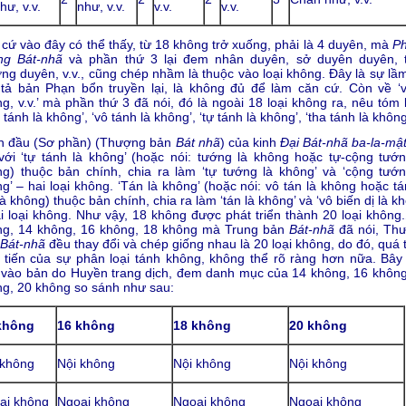
hư, v.v.
như, v.v.
v.v.
v.v.
cứ vào đây có thể thấy, từ 18 không trở xuống, phải là 4 duyên, mà
P
ng Bát-nhã
và phần thứ 3 lại đem nhân duyên, sở duyên duyên, 
ng duyên, v.v., cũng chép nhầm là thuộc vào loại không. Đây là sự lầm
tả bản Phạn bổn truyền lại, là không đủ để làm căn cứ. Còn về ‘v
g, v.v.’ mà phần thứ 3 đã nói, đó là ngoài 18 loại không ra, nêu tóm 
 tánh là không’, ‘vô tánh là không’, ‘tự tánh là không’, ‘tha tánh là không
n đầu (Sơ phần) (Thượng bản
Bát nhã
) của kinh
Đại Bát-nhã ba-la-mậ
với ‘tự tánh là không’ (hoặc nói: tướng là không hoặc tự-cộng tướn
g) thuộc bản chính, chia ra làm ‘tự tướng là không’ và ‘cộng tướn
g’ – hai loại không. ‘Tán là không’ (hoặc nói: vô tán là không hoặc t
là không) thuộc bản chính, chia ra làm ‘tán là không’ và ‘vô biến dị là k
i loại không. Như vậy, 18 không được phát triển thành 20 loại không.
ng, 14 không, 16 không, 18 không mà Trung bản
Bát-nhã
đã nói, Th
Bát-nhã
đều thay đổi và chép giống nhau là 20 loại không, do đó, quá 
 tiến của sự phân loại tánh không, không thể rõ ràng hơn nữa. Bây 
vào bản do Huyền trang dịch, đem danh mục của 14 không, 16 không
g, 20 không so sánh như sau:
không
16 không
18 không
20 không
 không
Nội không
Nội không
Nội không
ại không
Ngoại không
Ngoại không
Ngoại không