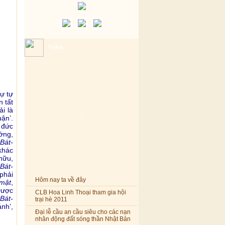
Video
sự tự
 tất
i là
uận’.
 đức
ớng,
Bát-
 khác
hữu,
Bát-
phải
Hôm nay ta về đây
-mật
,
Được
CLB Hoa Linh Thoại tham gia hội
trại hè 2011
Bát-
ánh’,
Đại lễ cầu an cầu siêu cho các nạn
nhân động đất sóng thần Nhật Bản