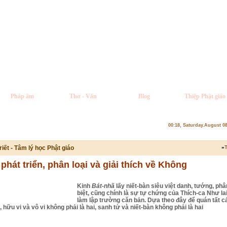
Pháp âm
Thơ - Văn
Blog
Thiệp Phật giáo
00:18, Saturday.August 0
riết - Tâm lý học Phật giáo
»
T
phát triển, phân loại và giải thích về Không
Kinh
Bát-nhã
lấy niết-bàn siêu việt danh, tướng, phâ
biệt, cũng chính là sự tự chứng của Thích-ca Như lai
làm lập trường căn bản. Dựa theo đây để quán tất c
 hữu vi và vô vi không phải là hai, sanh tử và niết-bàn không phải là hai