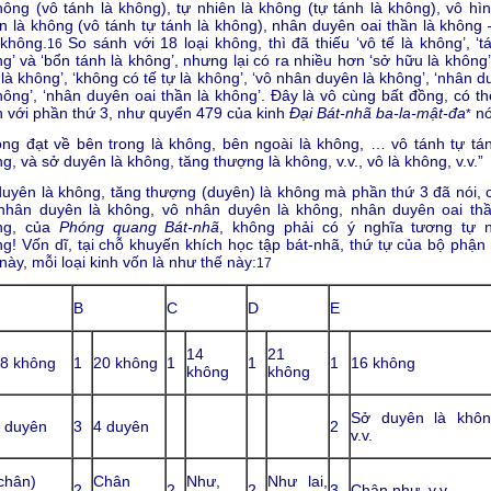
hông (vô tánh là không), tự nhiên là không (tự tánh là không), vô hìn
n là không (vô tánh tự tánh là không), nhân duyên oai thần là không 
 không.
So sánh với 18 loại không, thì đã thiếu ‘vô tế là không’, ‘t
16
g’ và ‘bổn tánh là không’, nhưng lại có ra nhiều hơn ‘sở hữu là không’
là không’, ‘không có tế tự là không’, ‘vô nhân duyên là không’, ‘nhân 
hông’, ‘nhân duyên oai thần là không’. Đây là vô cùng bất đồng, có th
 với phần thứ 3, như quyển 479 của kinh
Đại Bát-nhã ba-la-mật-đa
nó
*
ng đạt về bên trong là không, bên ngoài là không, … vô tánh tự tán
g, và sở duyên là không, tăng thượng là không, v.v., vô là không, v.v.”
uyên là không, tăng thượng (duyên) là không mà phần thứ 3 đã nói, 
 nhân duyên là không, vô nhân duyên là không, nhân duyên oai thầ
ng, của
Phóng quang Bát-nhã
, không phải có ý nghĩa tương tự 
g! Vốn dĩ, tại chỗ khuyến khích học tập bát-nhã, thứ tự của bộ phận 
này, mỗi loại kinh vốn là như thế này:
17
B
C
D
E
14
21
8 không
1
20 không
1
1
1
16 không
không
không
Sở duyên là khôn
 duyên
3
4 duyên
2
v.v.
chân)
Chân
Như,
Như lai,
2
2
2
3
Chân như, v.v.