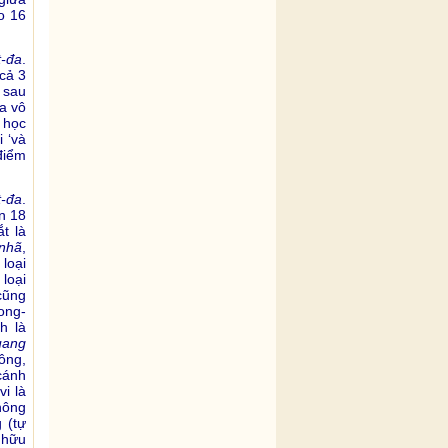
o 16
t-đa
.
(cả 3
 sau
ủa vô
 học
 ‘và
 điểm
t-đa
.
n 18
t là
nhã
,
 loại
loại
ũng
rong-
h là
uang
hông,
cánh
i là
hông
 (tự
 hữu