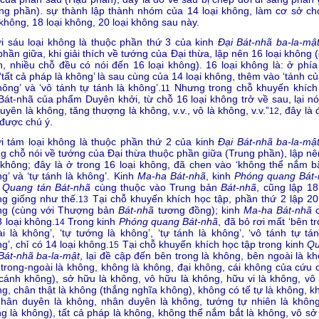
ng phần). sự thành lập thành nhóm của 14 loại không, làm cơ sở ch
 không, 18 loại không, 20 loại không sau này.
 sáu loại không là thuộc phần thứ 3 của kinh
Đại Bát-nhã ba-la-mậ
phần giữa, khi giải thích về tướng của Đại thừa, lập nên 16 loại không 
, nhiều chỗ đều có nói đến 16 loại không). 16 loại không là: ở phía
‘tất cả pháp là không’ là sau cùng của 14 loại không, thêm vào ‘tánh c
hông’ và ‘vô tánh tự tánh là không’.
Nhưng trong chỗ khuyến khích
11
Bát-nhã của phẩm Duyên khởi, từ chỗ 16 loại không trở về sau, lại nói
uyên là không, tăng thượng là không, v.v., vô là không, v.v.”
, đây là
12
được chú ý.
 tám loại không là thuộc phần thứ 2 của kinh
Đại Bát-nhã ba-la-mậ
g chỗ nói về tướng của Đại thừa thuộc phần giữa (Trung phần), lập nê
 không; đây là ở trong 16 loại không, đã chen vào ‘không thể nắm bắ
g’ và ‘tự tánh là không’. Kinh
Ma-ha Bát-nhã
, kinh
Phóng quang Bát-
h
Quang tán Bát-nhã
cùng thuộc vào Trung bản
Bát-nhã
, cũng lập 18
g giống như thế.
Tại chỗ khuyến khích học tập, phần thứ 2 lập 20 
13
ng (cùng với Thượng bản
Bát-nhã
tương đồng); kinh
Ma-ha Bát-nhã
c
8 loại không.
Trong kinh
Phóng quang Bát-nhã
, đã bỏ rơi mất ‘bên t
14
i là không’, ‘tự tướng là không’, ‘tự tánh là không’, ‘vô tánh tự tán
g’, chỉ có 14 loại không.
Tại chỗ khuyến khích học tập trong kinh
Q
15
Bát-nhã ba-la-mật
, lại đề cập đến bên trong là không, bên ngoài là k
trong-ngoài là không, không là không, đại không, cái không của cứu 
 cánh không), sở hữu là không, vô hữu là không, hữu vi là không, vô v
g, chân thật là không (thắng nghĩa không), không có tế tự là không, k
hân duyên là không, nhân duyên là không, tướng tự nhiên là không
g là không), tất cả pháp là không, không thể nắm bắt là không, vô sở