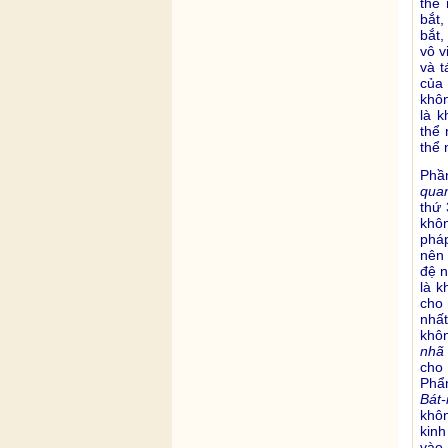
thể
bắt,
bắt,
vô v
và t
của 
khôn
là 
thể 
thể 
Phầ
qua
thứ 
khôn
pháp
nên 
đệ n
là k
cho 
nhất
khôn
nhã
cho
Phẩm
Bát-
khô
kin
vào 