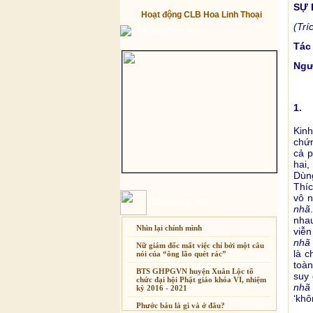
SỰ 
Hoạt động CLB Hoa Linh Thoại
(Trí
Từ điển Phật học
Tác
Ngư
1. 
Kin
chứn
cả p
hai,
Dùng
Thíc
vô n
Bài mới cập nhật
nhã
nha
Nhìn lại chính mình
viễn
nhã
Nữ giám đốc mất việc chỉ bởi một câu
là c
nói của “ông lão quét rác”
toàn
BTS GHPGVN huyện Xuân Lộc tổ
suy 
chức đại hội Phật giáo khóa VI, nhiệm
nhã
kỳ 2016 - 2021
‘khô
Phước báu là gì và ở đâu?