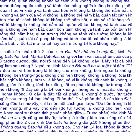
 nắm bắt, quán không không và tánh của không không là không thể
 quán thắng nghĩa không và tánh của thắng nghĩa không là không thể
 quán hữu vi không và tánh của hữu vi không là không thể nắm bắt, 
i không và tánh của vô vi không là không thể nắm bắt, quán tất cánh k
ánh của tất cánh không là không thể nắm bắt, quán vô tế không và 
vô tế không là không thể nắm bắt, quán vô tán không và tánh của vô
g là không thể nắm bắt, quán bổn tánh không và tánh của bổn tánh k
không thể nắm bắt, quán tướng không và tánh của tướng không là k
nắm bắt, quán tất cả pháp không và tánh của tất cả pháp không là k
nắm bắt; vị Bồ-tát ma-ha-tát này an trụ trong 14 loại không này.”
n cuối của phần thứ 2 của kinh
Đại Bát-nhã ba-la-mật-đa
, kinh
P
ng Bát-nhã
, kinh
Ma-ha Bát-nhã
, cùng với kinh văn của phần cuối của 
3 tương đương, đều nói rõ ràng đến 14 không, đây là lấy ‘tất cả phá
g’ làm sau cùng.
Ngoài ra, kinh
Ma-ha Bát-nhã ba-la-mật
nói đến: “Tấ
7
 đều bởi vì bên trong là không cho nên không, bên ngoài là không
không, bên trong-ngoài không cho nên không, không là không, (đại kh
hất nghĩa không), hữu vi là không, vô vi là không, tất cánh là không, v
hông, tán là không, tánh là không, tất cả pháp là không, tự tướng là 
nên không.”
Đây cũng là 14 loại không, nhưng bỏ rơi mất đại không v
8
 nghĩa không. Ở đây là đặt ‘tất cả pháp là không’ ở trước, ‘tự tướn
g’ ở sau trong 14 loại không. Phần thứ 2 và phần thứ 3 của kinh
Đại
cũng đều là như vậy, chỉ là nói một cách giản lược: “Do bên trong là 
 nên không, như vậy cho đến (do tự) tướng là không cho nên khôn
 Khen ngợi sự thanh tịnh (thuộc phần giữa – Trung phần) của kinh
M
nhã ba-la-mật
cũng có lấy ‘tự tướng là không’ làm sau cùng của 14 
ng, phần thứ 2 của kinh
Đại Bát-nhã
tương đồng.
Nhưng phần thứ 
10
h
Phóng quang Bát-nhã
đều không có. Cho nên 14 loại không là được
của phần sau (Hậu phần), đây là do về sau bị chép dời đi sang phần 