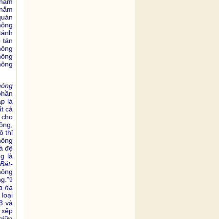
 nắm
 nắm
quán
hông
tánh
 tán
hông
hông
hông
hóng
phần
p là
t cả
 cho
ông,
ô thỉ
không
à đệ
g là
 Bát-
không
g.”
9
a-ha
loại
3 và
 xếp
giữa