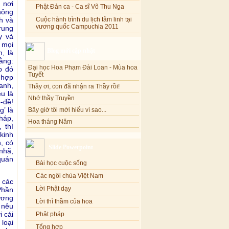
 nơi
Phật Đản ca - Ca sĩ Võ Thu Nga
hông
Cuộc hành trình du lịch tâm linh tại
h và
vương quốc Campuchia 2011
rung
y và
 mọi
Blog mới cập nhật
, là
Đại học Hoa Phạm Đài Loan - Mùa hoa
ằng:
Tuyết
p đó
Thầy ơi, con đã nhận ra Thầy rồi!
 hợp
Nhớ thầy Truyền
anh,
u là
Bây giờ tôi mới hiểu vì sao...
-đề!
Hoa tháng Năm
’ là
háp,
Cổ phần công đức
 thì
Tôi mắc nợ ông Sáu
kinh
, có
Đi tìm vũ khúc mùa hè
Slide Powerpoint
-nhã,
Mơ màng Phật dạy....
quán
Bài học cuộc sống
Lời thú tội của chị gái nhỏ nhen
Các ngôi chùa Việt Nam
 các
Lời Phật dạy
Phần
ương
Lời thì thầm của hoa
 nêu
Phật pháp
i cái
loại
Tổng hợp