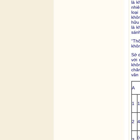
là k
nhiê
loại
khôn
hữu 
là k
sánh
“Thô
khôn
Sở d
với
khô
chăn
văn 
A
1
1
2
4
(
3