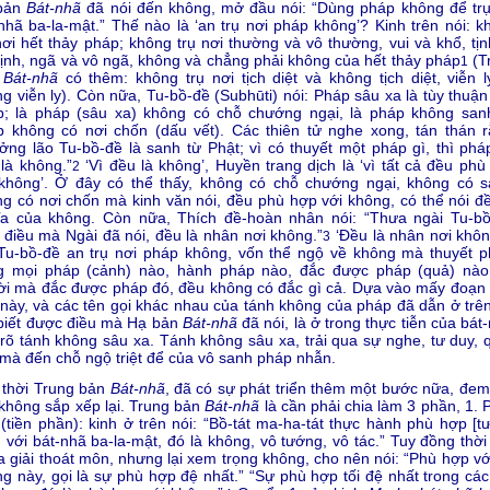
bản
Bát-nhã
đã nói đến không, mở đầu nói: “Dùng pháp không để trụ
nhã ba-la-mật.” Thế nào là ‘an trụ nơi pháp không’? Kinh trên nói: k
nơi hết thảy pháp; không trụ nơi thường và vô thường, vui và khổ, tịn
tịnh, ngã và vô ngã, không và chẳng phải không của hết thảy pháp
(T
1
n
Bát-nhã
có thêm: không trụ nơi tịch diệt và không tịch diệt, viễn l
g viễn ly). Còn nữa, Tu-bồ-đề (Subhūti) nói: Pháp sâu xa là tùy thuận
p; là pháp (sâu xa) không có chỗ chướng ngại, là pháp không sanh
 không có nơi chốn (dấu vết). Các thiên tử nghe xong, tán thán r
ởng lão Tu-bồ-đề là sanh từ Phật; vì có thuyết một pháp gì, thì phá
là không.”
‘Vì đều là không’, Huyền trang dịch là ‘vì tất cả đều phù
2
 không’. Ở đây có thể thấy, không có chỗ chướng ngại, không có s
g có nơi chốn mà kinh văn nói, đều phù hợp với không, có thể nói đề
ĩa của không. Còn nữa, Thích đề-hoàn nhân nói: “Thưa ngài Tu-bồ
điều mà Ngài đã nói, đều là nhân nơi không.”
‘Đều là nhân nơi không
3
Tu-bồ-đề an trụ nơi pháp không, vốn thể ngộ về không mà thuyết p
g mọi pháp (cảnh) nào, hành pháp nào, đắc được pháp (quả) nào,
i mà đắc được pháp đó, đều không có đắc gì cả. Dựa vào mấy đoạn 
này, và các tên gọi khác nhau của tánh không của pháp đã dẫn ở trên
biết được điều mà Hạ bản
Bát-nhã
đã nói, là ở trong thực tiễn của bát
rõ tánh không sâu xa. Tánh không sâu xa, trải qua sự nghe, tư duy, 
 mà đến chỗ ngộ triệt để của vô sanh pháp nhẫn.
 thời Trung bản
Bát-nhã
, đã có sự phát triển thêm một bước nữa, đem
 không sắp xếp lại. Trung bản
Bát-nhã
là cần phải chia làm 3 phần, 1. 
(tiền phần): kinh ở trên nói: “Bồ-tát ma-ha-tát thực hành phù hợp [t
 với bát-nhã ba-la-mật, đó là không, vô tướng, vô tác.” Tuy đồng thời
a giải thoát môn, nhưng lại xem trọng không, cho nên nói: “Phù hợp vớ
g này, gọi là sự phù hợp đệ nhất.” “Sự phù hợp tối đệ nhất trong các 