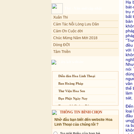
Hạ 
Sự thương-ghét của con người
bát-
Thơ - Văn mới cập nhật
Xuân Thi
trụ 
Mối lo của con người
bất 
Cảm Tác Nỗi Lòng Lưu Dân
Cải đạo: Nguyên nhân & giải pháp
bả
Cảm Ơn Cuộc đời
khôn
Nỗi lòng của các bệnh nhân nghèo
phá
Chúc Mừng Năm Mới 2018
An Giang: Tịnh thất Quy Nguyên
pháp
phát quà từ thiện tại xã Cư Yang
Dòng ĐỜI
“Trư
đều 
Tâm Thiền
Tịnh xá Ngọc Đăng khai giảng Thiền
dành cho Người bận rộn
với
Chuông Ngân
khôn
Kính mừng Phật Đản
ngh
Liên kết website
Như 
Anh không chết đâu em
nói 
Kiếp này
dùn
Diễn đàn Hoa Linh Thoại
ngườ
văn 
Ban Hoằng Pháp
thể 
Thư Viện Hoa Sen
làm 
sát,
Đạo Phật Ngày Nay
Đến
Trang nhà Quảng Đức
loại
THÔNG TIN BÌNH CHỌN
Báo Giác Ngộ
đầu 
Nhờ đâu bạn biết đến website Hoa
ưng]
Vesak 2014
Linh Thoại của chúng tôi ?
ra b
khôn
Sự giới thiệu của bạn bè