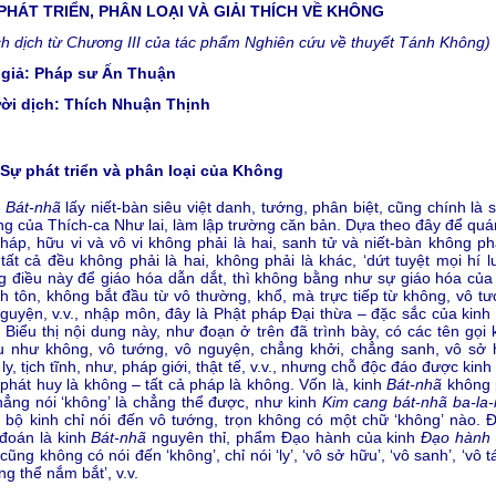
PHÁT TRIỂN, PHÂN LOẠI VÀ GIẢI THÍCH VỀ KHÔNG
ch dịch từ Chương III của tác phẩm Nghiên cứu về thuyết Tánh Không)
 giả: Pháp sư Ấn Thuận
ời dịch: Thích Nhuận Thịnh
Sự phát triển và phân loại của Không
h
Bát-nhã
lấy niết-bàn siêu việt danh, tướng, phân biệt, cũng chính là 
g của Thích-ca Như lai, làm lập trường căn bản. Dựa theo đây để quán
háp, hữu vi và vô vi không phải là hai, sanh tử và niết-bàn không phả
 tất cả đều không phải là hai, không phải là khác, ‘dứt tuyệt mọi hí l
 điều này để giáo hóa dẫn dắt, thì không bằng như sự giáo hóa của
h tôn, không bắt đầu từ vô thường, khổ, mà trực tiếp từ không, vô tư
guyện, v.v., nhập môn, đây là Phật pháp Đại thừa – đặc sắc của kinh
. Biểu thị nội dung này, như đoạn ở trên đã trình bày, có các tên gọi
u như không, vô tướng, vô nguyện, chẳng khởi, chẳng sanh, vô sở 
 ly, tịch tĩnh, như, pháp giới, thật tế, v.v., nhưng chỗ độc đáo được kinh
phát huy là không – tất cả pháp là không. Vốn là, kinh
Bát-nhã
không 
hẳng nói ‘không’ là chẳng thể được, như kinh
Kim cang bát-nhã ba-la
 bộ kinh chỉ nói đến vô tướng, trọn không có một chữ ‘không’ nào. 
đoán là kinh
Bát-nhã
nguyên thỉ, phẩm Đạo hành của kinh
Đạo hành 
cũng không có nói đến ‘không’, chỉ nói ‘ly’, ‘vô sở hữu’, ‘vô sanh’, ‘vô t
ng thể nắm bắt’, v.v.