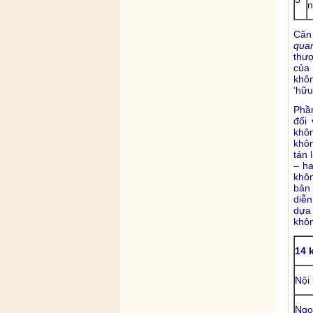
n
Căn 
qua
thượ
của 
khôn
‘hữu
Phầ
đối 
khôn
khôn
tán 
– ha
khô
bản
diễn
dựa 
khôn
14 
Nội
Ngo