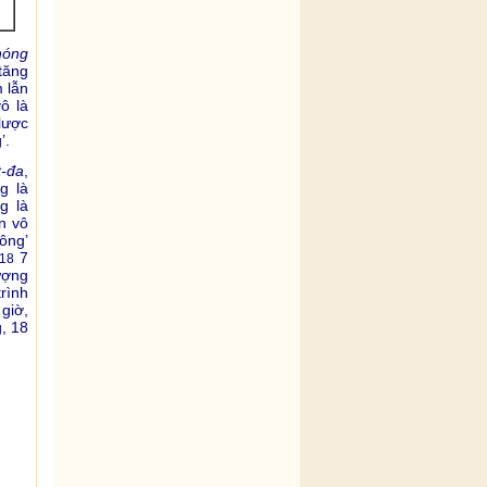
hóng
tăng
 lẫn
ô là
lược
’.
t-đa
,
g là
g là
án vô
hông’
7
18
ượng
trình
giờ,
, 18