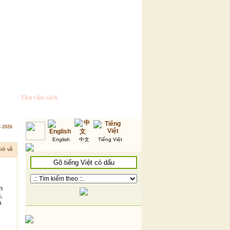
Thư viện sách
8 2026
English
中文
Tiếng Việt
Tìm kiếm thông tin
rở về
n
,
ả
Thư viện hình ảnh