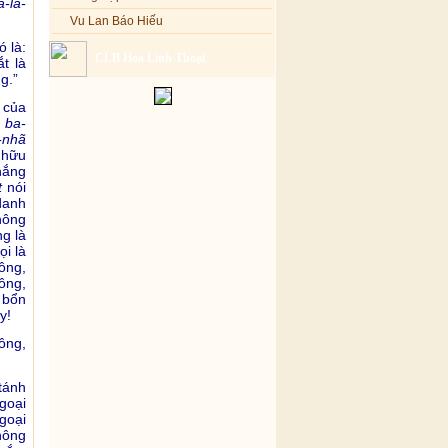
-la-
Vu Lan Báo Hiếu
ó là:
CLB Hoa Linh Thoại
t là
g.”
 của
 ba-
-nhã
 hữu
thắng
t
nói
 danh
hông
g là
ọi là
ông,
ông,
 bổn
y!
ông,
tánh
goại
goại
hông