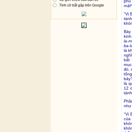
phù 
mật
Tình cờ bắt gặp trên Google
“Vị 
tánh
khôn
Bảy
kin
la-m
ba-l
là k
nghĩ
bất
mục,
đó, 
tổng
bảy?
là q
12 d
tánh
Phầ
như 
“Vị 
của
khô
khôn