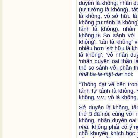
duyên là không, nhân d
(tự tướng là không), t
là không, vô sở hữu là
không (tự tánh là không)
tánh là không), nhân
không.
So sánh với 1
16
không’, ‘tán là không’ 
nhiều hơn ‘sở hữu là khô
là không’, ‘vô nhân du
‘nhân duyên oai thần l
thể so sánh với phần t
nhã ba-la-mật-đa
nói:
*
“Thông đạt về bên tron
tánh tự tánh là không,
không, v.v., vô là không,
Sở duyên là không, tă
thứ 3 đã nói, cùng với
không, nhân duyên oai
nhã
, không phải có ý n
chỗ khuyến khích học 