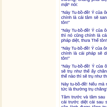
mật
nói:
*
“Này Tu-bồ-đề! Ý của 
chính là cái tâm sẽ sa
tôn!”
“Này Tu-bồ-đề! Ý của 
thì nó cũng chính là c
pháp diệt, thưa Thế tôn!
“Này Tu-bồ-đề! Ý của ô
chính là cái pháp sẽ 
tôn!”
“Này Tu-bồ-đề! Ý của 
sẽ trụ như thế ấy chă
thế nào thì sẽ trụ như th
Này tu-bồ-đề! Nếu mà n
tức là thường trụ chăng
Tâm trước và tâm sau l
cái trước diệt cái sau
căn lành được tăng tr