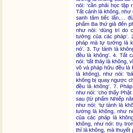
nói: ‘cần phải học tập 
Tất cánh là không, như n
sanh tâm tiếc lẩn,… đ
phẩm Ba thứ giả đến ph
như nói: ‘dùng trí do
tướng của các pháp’. 2
pháp mà tự tướng là k
nó’. 3. Tự tánh là khôn
đều là không’. 4. Tất 
nói: ‘tất thảy là không, 
vô và pháp hữu đều là 
là không), như nói: ‘b
không bị quay ngược ch
đều là không’. 7. Pháp
như nói: ‘cho thấy Phật 
sau (từ phẩm Nhiếp năm
như nói: ‘tự tánh là k
tướng là không, như nó
của các pháp là không’
không, như nói: trụ tro
thỉ là không, mà thuyết