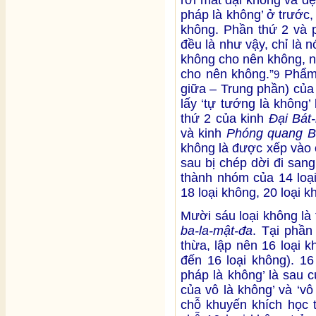
pháp là không’ ở trước, 
không. Phần thứ 2 và 
đều là như vậy, chỉ là n
không cho nên không, n
cho nên không.”
Phẩm 
9
giữa – Trung phần) của
lấy ‘tự tướng là không
thứ 2 của kinh
Đại Bát
và kinh
Phóng quang B
không là được xếp vào 
sau bị chép dời đi san
thành nhóm của 14 loại
18 loại không, 20 loại k
Mười sáu loại không là
ba-la-mật-đa
. Tại phần
thừa, lập nên 16 loại 
đến 16 loại không). 16
pháp là không’ là sau 
của vô là không’ và ‘vô
chỗ khuyến khích học 