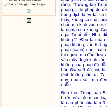
rằng: “Trưởng lão Tu-b
Tình cờ bắt gặp trên Google
pháp gì, thì pháp đó đề
trang dịch là ‘vì tất c
thấy, không có chỗ chư
chốn mà kinh văn nói, 
là nghĩa của không. Cò
ngài Tu-bồ-đề! Như đi
không.”
‘Đều là nhân n
3
pháp không, vốn thể n
pháp (cảnh) nào, hành
thì người mà đắc được 
vào mấy đoạn kinh văn 
không của pháp đã dẫn
bản
Bát-nhã
đã nói, là
tánh không sâu xa. Tán
duy, quán sát, mà đến
nhẫn.
Đến thời Trung bản
B
bước nữa, đem các loại
là cần phải chia làm 3