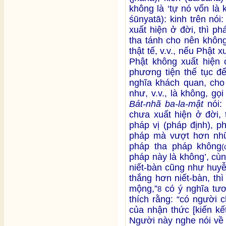
không là ‘tự nó vốn là
śūnyatā): kinh trên nó
xuất hiện ở đời, thì ph
tha tánh cho nên không
thật tế, v.v., nếu Phật 
Phật không xuất hiện 
phương tiện thế tục để
nghĩa khách quan, cho 
như, v.v., là không, g
Bát-nhã ba-la-mật
nói: 
chưa xuất hiện ở đời, 
pháp vị (pháp định), ph
pháp mà vượt hơn nhữn
pháp tha pháp không
(
pháp này là không’, cù
niết-bàn cũng như huy
thắng hơn niết-bàn, thì
mộng,”
có ý nghĩa tư
8
thích rằng: “có người 
của nhận thức [kiến kế
Người này nghe nói về n