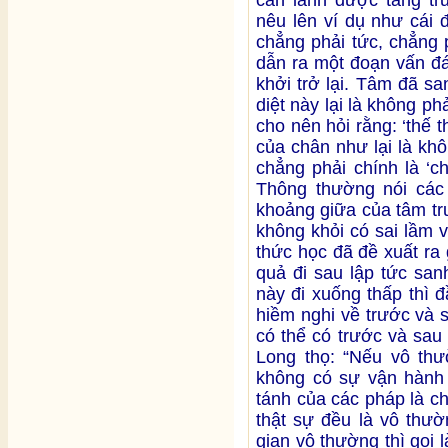
nêu lên ví dụ như cái đ
chẳng phải tức, chẳng p
dẫn ra một đoạn vấn đá
khởi trở lại. Tâm đã sa
diệt này lại là không phả
cho nên hỏi rằng: ‘thế 
của chân như lại là kh
chẳng phải chính là ‘c
Thông thường nói các
khoảng giữa của tâm tr
không khỏi có sai lầm 
thức học đã đề xuất ra g
quả đi sau lập tức san
này đi xuống thấp thì đầ
hiềm nghi về trước và s
có thể có trước và sa
Long thọ: “Nếu vô thườ
không có sự vận hành 
tánh của các pháp là c
thật sự đều là vô thườ
gian vô thường thì gọi 