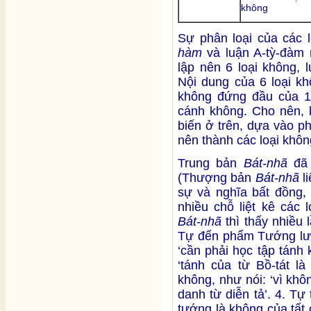
không
Sự phân loại của các l
hàm
và luận A-tỳ-đàm
lập nên 6 loại không, 
Nội dung của 6 loại kh
không đứng đầu của 14 
cánh không. Cho nên,
biến ở trên, dựa vào p
nên thành các loại khôn
Trung bản
Bát-nhã
đã 
(Thượng bản
Bát-nhã
li
sự và nghĩa bất đồng, 
nhiều chỗ liệt kê các 
Bát-nhã
thì thấy nhiều
Tự đến phẩm Tướng lưỡi
‘cần phải học tập tánh 
‘tánh của từ Bồ-tát l
không, như nói: ‘vì kh
danh từ diễn tả’. 4. Tự
tướng là không của tất 