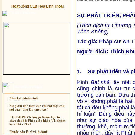
Hoạt động CLB Hoa Linh Thoại
Từ điển Phật học
SỰ PHÁT TRIỂN, PHÂ
(Trích dịch từ Chương 
Tánh Không)
Tác giả: Pháp sư Ấn 
Người dịch: Thích Nh
1. Sự phát triển và p
Kinh
Bát-nhã
lấy niết-
Bài mới cập nhật
cũng chính là sự tự c
trường căn bản. Dựa th
Nhìn lại chính mình
vô vi không phải là hai,
Nữ giám đốc mất việc chỉ bởi một câu
tất cả đều không phải là
nói của “ông lão quét rác”
hí luận’. Dùng điều nà
BTS GHPGVN huyện Xuân Lộc tổ
như sự giáo hóa của 
chức đại hội Phật giáo khóa VI, nhiệm
kỳ 2016 - 2021
thường, khổ, mà trực ti
nhập môn, đây là Phật 
Phước báu là gì và ở đâu?
Xuân Thi