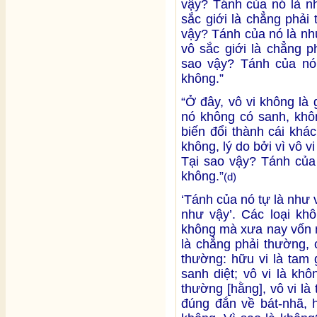
vậy? Tánh của nó là nh
sắc giới là chẳng phải
vậy? Tánh của nó là như
vô sắc giới là chẳng p
sao vậy? Tánh của nó 
không.”
“Ở đây, vô vi không là
nó không có sanh, khôn
biến đổi thành cái khác
không, lý do bởi vì vô v
Tại sao vậy? Tánh của 
không.”
(d)
‘Tánh của nó tự là như v
như vậy’. Các loại kh
không mà xưa nay vốn n
là chẳng phải thường, 
thường: hữu vi là tam 
sanh diệt; vô vi là kh
thường [hằng], vô vi l
đúng đắn về bát-nhã, h