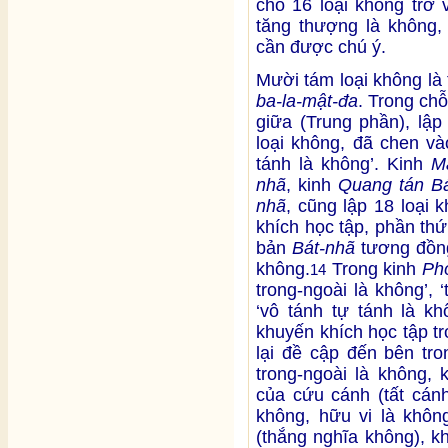
chỗ 16 loại không trở 
tăng thượng là không, v
cần được chú ý.
Mười tám loại không là
ba-la-mật-đa
. Trong ch
giữa (Trung phần), lập
loại không, đã chen và
tánh là không’. Kinh
M
nhã
, kinh
Quang tán B
nhã
, cũng lập 18 loại 
khích học tập, phần th
bản
Bát-nhã
tương đồng
không.
Trong kinh
Ph
14
trong-ngoài là không’, ‘
‘vô tánh tự tánh là kh
khuyến khích học tập t
lại đề cập đến bên tro
trong-ngoài là không, 
của cứu cánh (tất cán
không, hữu vi là không
(thắng nghĩa không), k