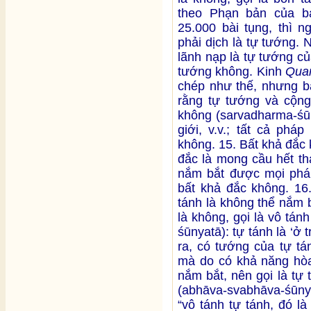
theo Phạn bản của b
25.000 bài tụng, thì n
phải dịch là tự tướng. 
lãnh nạp là tự tướng của
tướng không. Kinh
Qua
chép như thế, nhưng bả
rằng tự tướng và cộng
không (sarvadharma-śūn
giới, v.v.; tất cả phá
không. 15. Bất khả đắc
đắc là mong cầu hết th
nắm bắt được mọi pháp]
bất khả đắc không. 16
tánh là không thể nắm 
là không, gọi là vô tá
śūnyatā): tự tánh là ‘
ra, có tướng của tự tá
mà do có khả năng hòa
nắm bắt, nên gọi là tự
(abhāva-svabhāva-śūny
“vô tánh tự tánh, đó l