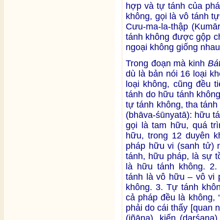
hợp và tự tánh của ph
không, gọi là vô tánh 
Cưu-ma-la-thập (Kumāra
tánh không được gộp ch
ngoại không giống nhau
Trong đoạn mà kinh
Bá
dù là bản nói 16 loại k
loại không, cũng đều ti
tánh do hữu tánh không
tự tánh không, tha tánh
(bhāva-śūnyatā): hữu tá
gọi là tam hữu, quá tr
hữu, trong 12 duyên kh
pháp hữu vi (sanh tử) 
tánh, hữu pháp, là sự t
là hữu tánh không. 2.
tánh là vô hữu – vô vi 
không. 3. Tự tánh khôn
cả pháp đều là không, 
phải do cái thấy [quan n
(jñāna), kiến (darśana