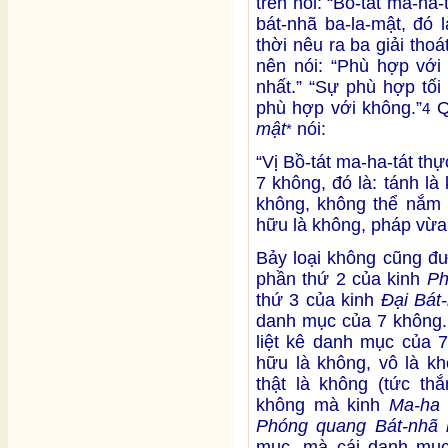
trên nói: “Bồ-tát ma-ha
bát-nhã ba-la-mật, đó 
thời nêu ra ba giải tho
nên nói: “Phù hợp với
nhất.” “Sự phù hợp tối
phù hợp với không.”
Q
4
mật
nói:
*
“Vị Bồ-tát ma-ha-tát th
7 không, đó là: tánh là
không, không thể nắm 
hữu là không, pháp vừa
Bảy loại không cũng đ
phần thứ 2 của kinh
Ph
thứ 3 của kinh
Đại Bát
danh mục của 7 không
liệt kê danh mục của 7
hữu là không, vô là kh
thật là không (tức thắ
không mà kinh
Ma-ha 
Phóng quang Bát-nhã 
mục, mà cái danh mục 