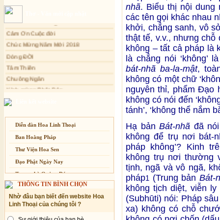
nhã
. Biểu thị nội dung
Sự thương-ghét của con người
Cảm Tác Nỗi Lòng Lưu Dân
Thơ - Văn mới cập nhật
các tên gọi khác nhau 
Mối lo của con người
Cảm Ơn Cuộc đời
khởi, chẳng sanh, vô sở 
Cải đạo: Nguyên nhân & giải pháp
Chúc Mừng Năm Mới 2018
thật tế, v.v., nhưng ch
Dòng ĐỜI
Nỗi lòng của các bệnh nhân nghèo
không – tất cả pháp là 
Tâm Thiền
An Giang: Tịnh thất Quy Nguyên
là chẳng nói ‘không’ 
phát quà từ thiện tại xã Cư Yang
Chuông Ngân
bát-nhã ba-la-mật
, toà
Tịnh xá Ngọc Đăng khai giảng Thiền
Kính mừng Phật Đản
không có một chữ ‘khôn
dành cho Người bận rộn
nguyên thỉ, phẩm Đạo 
Anh không chết đâu em
không có nói đến ‘không’,
Kiếp này
Liên kết website
tánh’, ‘không thể nắm bắt
Hạ bản
Bát-nhã
đã nói
Diễn đàn Hoa Linh Thoại
không để trụ nơi bát-n
Ban Hoằng Pháp
pháp không’? Kinh trê
Thư Viện Hoa Sen
không trụ nơi thường v
Đạo Phật Ngày Nay
tịnh, ngã và vô ngã, k
Trang nhà Quảng Đức
pháp
(Trung bản
Bát-
1
THÔNG TIN BÌNH CHỌN
không tịch diệt, viễn l
Báo Giác Ngộ
Nhờ đâu bạn biết đến website Hoa
(Subhūti) nói: Pháp sâu
Vesak 2014
Linh Thoại của chúng tôi ?
xa) không có chỗ chướ
không có nơi chốn (dấu 
Sự giới thiệu của bạn bè