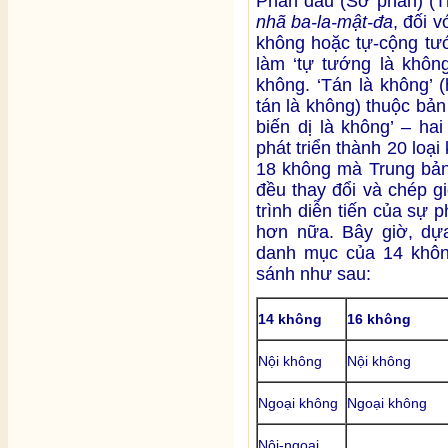
Phần đầu (Sơ phần) (
nhã ba-la-mật-đa
, đối v
không hoặc tự-cộng tướ
làm ‘tự tướng là không
không. ‘Tán là không’ 
tán là không) thuộc bản 
biến dị là không’ – ha
phát triển thành 20 loại
18 không mà Trung bả
đều thay đổi và chép g
trình diễn tiến của sự 
hơn nữa. Bây giờ, dự
danh mục của 14 khôn
sánh như sau:
14 không
16 không
Nội không
Nội không
Ngoại không
Ngoại không
Nội-ngoại