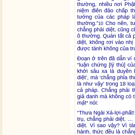
thường, nhiều nơi Phật
niệm điên đảo chấp t
tướng của các pháp l
thường.”
Cho nên, tư
10
chẳng phải diệt, cũng 
ô thường. Quán tất cả 
diệt, không rơi vào nh
được tánh không của tr
Đoạn ở trên đã dẫn ví d
“luận chứng [lý thú] c
khởi sâu xa là duyên 
diệt’, mà ‘chẳng phỉa t
là như vậy’ trong 18 loạ
cả pháp. Chẳng phải t
giả danh mà không có t
mật
nói:
*
“Thưa Ngài Xá-lợi-phất
trụ, chẳng phải diệt. 
diệt. Vì sao vậy? Vì t
hành, thức đều là chẳn