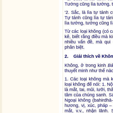
Tướng cũng lìa tướng, t
‘2. Sắc, là lìa tự tán
Tự tánh cũng lìa tự tá
lìa tướng, tướng cũng lì
Từ các loại không (có các
kê, biết rằng điều mà k
nhiều vấn đề, mà qui 
phân biệt.
2. Giải thích về Khô
Không, ở trong kinh
Bá
thuyết minh như thế nà
1. Các loại không mà 
loại không để nói: 1. N
là mắt, tai, mũi, lưỡi, t
tâm của chúng sanh. Sáu
Ngoại không (bahirdhā-
hương, vị, xúc, pháp –
mắt, v.v., nhận lãnh.