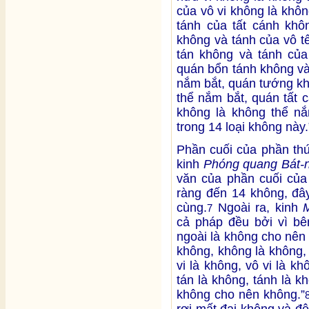
của vô vi không là khô
tánh của tất cánh khô
không và tánh của vô t
tán không và tánh của
quán bổn tánh không và
nắm bắt, quán tướng kh
thể nắm bắt, quán tất 
không là không thể nắm
trong 14 loại không này.
Phần cuối của phần th
kinh
Phóng quang Bát-
văn của phần cuối của
ràng đến 14 không, đây
cùng.
Ngoài ra, kinh
7
cả pháp đều bởi vì bê
ngoài là không cho nên
không, không là không,
vi là không, vô vi là kh
tán là không, tánh là k
không cho nên không.”
rơi mất đại không và đệ