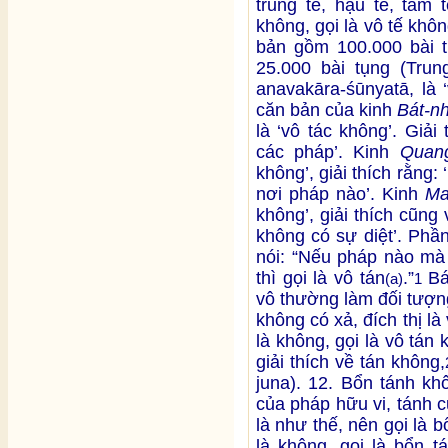
trung tế, hậu tế, tam 
không, gọi là vô tế khô
bản gồm 100.000 bài
25.000 bài tụng (Tru
anavakāra-śūnyatā, là 
căn bản của kinh
Bát-n
là ‘vô tác không’. Giải
các pháp’. Kinh
Quang
không’, giải thích rằng
nơi pháp nào’. Kinh
Ma
không’, giải thích cũng 
không có sự diệt’. Phầ
nói: “Nếu pháp nào mà
thì gọi là vô tán
.”
Bá
(a)
1
vô thường làm đối tượn
không có xả, đích thị là 
là không, gọi là vô tán
giải thích về tán không,
juna). 12. Bổn tánh khô
của pháp hữu vi, tánh c
là như thế, nên gọi là 
là không, gọi là bổn 