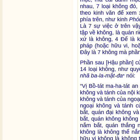
nhau, 7 loại không đó,
theo kinh văn để xem x
phía trên, như kinh
Phó
Là 7 sự việc ở trên vậy
tập về không, là quán r
xứ là không, 4 Đế là k
pháp (hoặc hữu vi, hoặ
Đây là 7 không mà phần
Phần sau [Hậu phần] c
14 loại không, như quy
nhã ba-la-mật-đa
nói:
*
“Vị Bồ-tát ma-ha-tát an
không và tánh của nội 
không và tánh của ngoạ
ngoại không và tánh c
bắt, quán đại không và
bắt, quán không không 
nắm bắt, quán thắng n
không là không thể nắ
hữu vi không là không 