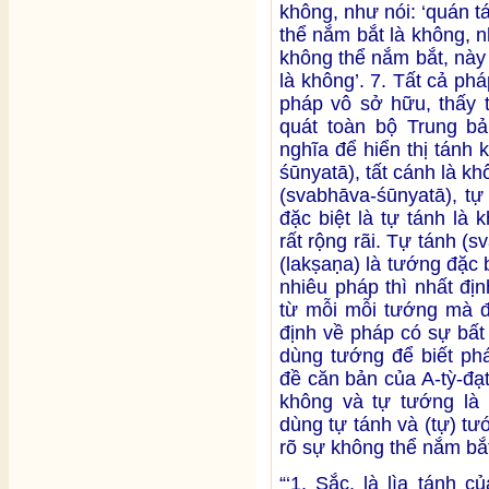
không, như nói: ‘quán t
thể nắm bắt là không, n
không thể nắm bắt, này
là không’. 7. Tất cả ph
pháp vô sở hữu, thấy t
quát toàn bộ Trung b
nghĩa để hiển thị tánh 
śūnyatā), tất cánh là kh
(svabhāva-śūnyatā), tự
đặc biệt là tự tánh là
rất rộng rãi. Tự tánh (
(lakṣaṇa) là tướng đặc 
nhiêu pháp thì nhất đị
từ mỗi mỗi tướng mà đ
định về pháp có sự bất
dùng tướng để biết phá
đề căn bản của A-tỳ-đạ
không và tự tướng là 
dùng tự tánh và (tự) t
rõ sự không thể nắm bắt
“‘1. Sắc, là lìa tánh 