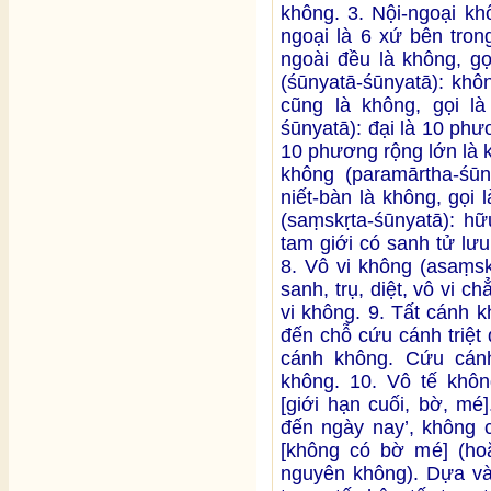
không. 3. Nội-ngoại kh
ngoại là 6 xứ bên tron
ngoài đều là không, gọ
(śūnyatā-śūnyatā): khô
cũng là không, gọi l
śūnyatā): đại là 10 ph
10 phương rộng lớn là k
không (paramārtha-śūny
niết-bàn là không, gọi
(saṃskṛta-śūnyatā): hữu
tam giới có sanh tử lưu
8. Vô vi không (asaṃsk
sanh, trụ, diệt, vô vi c
vi không. 9. Tất cánh k
đến chỗ cứu cánh triệt
cánh không. Cứu cánh 
không. 10. Vô tế không
[giới hạn cuối, bờ, mé
đến ngày nay’, không c
[không có bờ mé] (hoặ
nguyên không). Dựa và