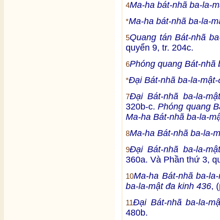
Ma-ha bát-nhã ba-la-m
4
Ma-ha bát-nhã ba-la-mậ
*
Quang tán Bát-nhã ba-
5
quyển 9, tr. 204c.
Phóng quang Bát-nhã b
6
Đại Bát-nhã ba-la-mật-
*
Đại Bát-nhã ba-la-mậ
7
320b-c.
Phóng quang Bá
Ma-ha Bát-nhã ba-la-mậ
Ma-ha Bát-nhã ba-la-m
8
Đại Bát-nhã ba-la-mậ
9
360a. Và Phần thứ 3, qu
Ma-ha Bát-nhã ba-la-
10
ba-la-mật đa kinh 436
, 
Đại Bát-nhã ba-la-m
11
480b.