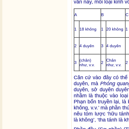
văn này, mỗi loại kinh v
A
B
C
1
18 không
1
20 không
1
2
4 duyên
3
4 duyên
(chân)
Chân
3
2
2
như, v.v.
như, v.v.
Căn cứ vào đây có thể 
duyên, mà
Phóng quan
duyên, sở duyên duyên
nhầm là thuộc vào loại
Phạn bổn truyền lại, là
không, v.v.’ mà phần thứ
nêu tóm lược ‘hữu tánh 
là không’, ‘tha tánh là k