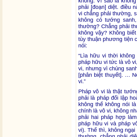
không. Vì sao là không
phải [đoạn] diệt. điều
vi chẳng phải thường, s
không có tướng sanh, 
thường? Chẳng phải thườ
không vậy? Không biết 
tùy thuận phương tiện 
nói:
“Lìa hữu vi thời không
pháp hữu vi tức là vô vi
vi, nhưng vì chúng san
[phân biệt thuyết]. … 
vi.”
Pháp vô vi là thật tướ
phải là pháp đối lập ho
không thể không nói là 
chính là vô vi, không nh
phải hai pháp hợp làm
pháp hữu vi và pháp vô
vi). Thế thì, không ngạ
thường, chẳng phải diệ