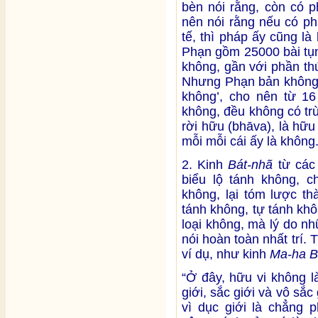
bèn nói rằng, còn có 
nên nói rằng nếu có ph
tế, thì pháp ấy cũng là
Phạn gồm 25000 bài tụng,
không, gần với phần th
Nhưng Phạn bản không c
không’, cho nên từ 16 
không, đều không có tr
rời hữu (bhāva), là hữu
mỗi mỗi cái ấy là không
2. Kinh
Bát-nhã
từ các
biểu lộ tánh không, c
không, lại tóm lược th
tánh không, tự tánh khô
loại không, mà lý do nh
nói hoàn toàn nhất trí.
ví dụ, như kinh
Ma-ha B
“Ở đây, hữu vi không l
giới, sắc giới và vô sắc 
vì dục giới là chẳng p