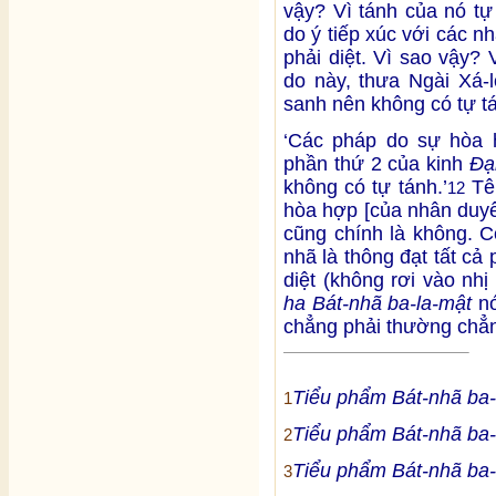
vậy? Vì tánh của nó tự
do ý tiếp xúc với các 
phải diệt. Vì sao vậy? 
do này, thưa Ngài Xá-
sanh nên không có tự tá
‘Các pháp do sự hòa 
phần thứ 2 của kinh
Đạ
không có tự tánh.’
Tên
12
hòa hợp [của nhân duyê
cũng chính là không. C
nhã là thông đạt tất cả
diệt (không rơi vào nh
ha Bát-nhã ba-la-mật
nó
chẳng phải thường chẳn
Tiểu phẩm Bát-nhã ba-
1
Tiểu phẩm Bát-nhã ba-
2
Tiểu phẩm Bát-nhã ba-
3