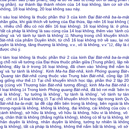
ng phần). sự thành lập thành nhóm của 14 loại không, làm cơ sở ch
 không, 18 loại không, 20 loại không sau này.
 sáu loại không là thuộc phần thứ 3 của kinh
Đại Bát-nhã ba-la-mậ
phần giữa, khi giải thích về tướng của Đại thừa, lập nên 16 loại không 
, nhiều chỗ đều có nói đến 16 loại không). 16 loại không là: ở phía
‘tất cả pháp là không’ là sau cùng của 14 loại không, thêm vào ‘tánh c
hông’ và ‘vô tánh tự tánh là không’.
Nhưng trong chỗ khuyến khích
11
Bát-nhã của phẩm Duyên khởi, từ chỗ 16 loại không trở về sau, lại nói
uyên là không, tăng thượng là không, v.v., vô là không, v.v.”
, đây là
12
được chú ý.
 tám loại không là thuộc phần thứ 2 của kinh
Đại Bát-nhã ba-la-mậ
g chỗ nói về tướng của Đại thừa thuộc phần giữa (Trung phần), lập nê
 không; đây là ở trong 16 loại không, đã chen vào ‘không thể nắm bắ
g’ và ‘tự tánh là không’. Kinh
Ma-ha Bát-nhã
, kinh
Phóng quang Bát-
h
Quang tán Bát-nhã
cùng thuộc vào Trung bản
Bát-nhã
, cũng lập 18
g giống như thế.
Tại chỗ khuyến khích học tập, phần thứ 2 lập 20 
13
ng (cùng với Thượng bản
Bát-nhã
tương đồng); kinh
Ma-ha Bát-nhã
c
8 loại không.
Trong kinh
Phóng quang Bát-nhã
, đã bỏ rơi mất ‘bên t
14
i là không’, ‘tự tướng là không’, ‘tự tánh là không’, ‘vô tánh tự tán
g’, chỉ có 14 loại không.
Tại chỗ khuyến khích học tập trong kinh
Q
15
Bát-nhã ba-la-mật
, lại đề cập đến bên trong là không, bên ngoài là k
trong-ngoài là không, không là không, đại không, cái không của cứu 
 cánh không), sở hữu là không, vô hữu là không, hữu vi là không, vô v
g, chân thật là không (thắng nghĩa không), không có tế tự là không, k
hân duyên là không, nhân duyên là không, tướng tự nhiên là không
g là không), tất cả pháp là không, không thể nắm bắt là không, vô sở