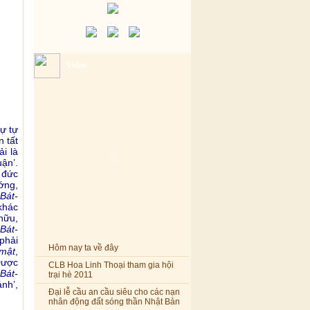
Video
sự tự
 tất
i là
uận’.
 đức
ớng,
Bát-
 khác
hữu,
Bát-
phải
Hôm nay ta về đây
-mật
,
Được
CLB Hoa Linh Thoại tham gia hội
Bát-
trại hè 2011
ánh’,
Đại lễ cầu an cầu siêu cho các nạn
nhân động đất sóng thần Nhật Bản