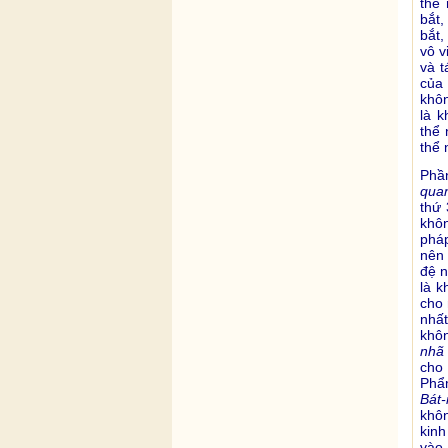
thể
bắt,
bắt,
vô v
và t
của 
khôn
là 
thể 
thể 
Phầ
qua
thứ 
khôn
pháp
nên 
đệ n
là k
cho 
nhất
khôn
nhã
cho
Phẩm
Bát-
khô
kin
vào 