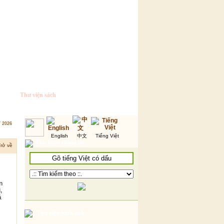
Thư viện sách
7 2026
English
中文
Tiếng Việt
Tìm kiếm thông tin
rở về
n
,
ả
Thư viện hình ảnh