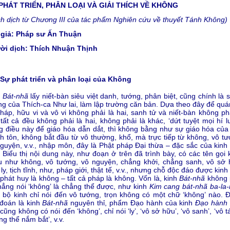
PHÁT TRIỂN, PHÂN LOẠI VÀ GIẢI THÍCH VỀ KHÔNG
ch dịch từ Chương III của tác phẩm Nghiên cứu về thuyết Tánh Không)
 giả: Pháp sư Ấn Thuận
ời dịch: Thích Nhuận Thịnh
Sự phát triển và phân loại của Không
h
Bát-nhã
lấy niết-bàn siêu việt danh, tướng, phân biệt, cũng chính là 
g của Thích-ca Như lai, làm lập trường căn bản. Dựa theo đây để quán
háp, hữu vi và vô vi không phải là hai, sanh tử và niết-bàn không phả
 tất cả đều không phải là hai, không phải là khác, ‘dứt tuyệt mọi hí l
 điều này để giáo hóa dẫn dắt, thì không bằng như sự giáo hóa của
h tôn, không bắt đầu từ vô thường, khổ, mà trực tiếp từ không, vô tư
guyện, v.v., nhập môn, đây là Phật pháp Đại thừa – đặc sắc của kinh
. Biểu thị nội dung này, như đoạn ở trên đã trình bày, có các tên gọi
u như không, vô tướng, vô nguyện, chẳng khởi, chẳng sanh, vô sở 
 ly, tịch tĩnh, như, pháp giới, thật tế, v.v., nhưng chỗ độc đáo được kinh
phát huy là không – tất cả pháp là không. Vốn là, kinh
Bát-nhã
không 
hẳng nói ‘không’ là chẳng thể được, như kinh
Kim cang bát-nhã ba-la
 bộ kinh chỉ nói đến vô tướng, trọn không có một chữ ‘không’ nào. 
đoán là kinh
Bát-nhã
nguyên thỉ, phẩm Đạo hành của kinh
Đạo hành 
cũng không có nói đến ‘không’, chỉ nói ‘ly’, ‘vô sở hữu’, ‘vô sanh’, ‘vô t
ng thể nắm bắt’, v.v.