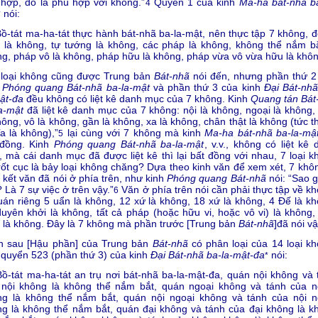
hợp, đó là phù hợp với không.”
Quyển 1 của kinh
Ma-ha bát-nhã ba
4
nói:
*
Bồ-tát ma-ha-tát thực hành bát-nhã ba-la-mật, nên thực tập 7 không, đ
 là không, tự tướng là không, các pháp là không, không thể nắm bắ
g, pháp vô là không, pháp hữu là không, pháp vừa vô vừa hữu là khôn
 loại không cũng được Trung bản
Bát-nhã
nói đến, nhưng phần thứ 2
h
Phóng quang Bát-nhã ba-la-mật
và phần thứ 3 của kinh
Đại Bát-nhã
ật-đa
đều không có liệt kê danh mục của 7 không. Kinh
Quang tán
Bát
a-mật
đã liệt kê danh mục của 7 không: nội là không, ngoại là không,
hông, vô là không, gần là không, xa là không, chân thật là không (tức 
a là không),”
lại cùng với 7 không mà kinh
Ma-ha bát-nhã ba-la-mậ
5
 đồng. Kinh
Phóng quang Bát-nhã ba-la-mật
, v.v., không có liệt kê
 mà cái danh mục đã được liệt kê thì lại bất đồng với nhau, 7 loại k
rốt cục là bảy loại không chăng? Dựa theo kinh văn để xem xét, 7 khôn
 kết văn đã nói ở phía trên, như kinh
Phóng quang Bát-nhã
nói: “Sao g
 Là 7 sự việc ở trên vậy.”
Văn ở phía trên nói cần phải thực tập về kh
6
uán riêng 5 uẩn là không, 12 xứ là không, 18 xứ là không, 4 Đế là kh
uyên khởi là không, tất cả pháp (hoặc hữu vi, hoặc vô vi) là không,
 là không. Đây là 7 không mà phần trước [Trung bản
Bát-nhã
]đã nói vậ
n sau [Hậu phần] của Trung bản
Bát-nhã
có phân loại của 14 loại kh
quyển 523 (phần thứ 3) của kinh
Đại Bát-nhã ba-la-mật-đa
nói:
*
Bồ-tát ma-ha-tát an trụ nơi bát-nhã ba-la-mật-đa, quán nội không và 
 nội không là không thể nắm bắt, quán ngoại không và tánh của n
ng là không thể nắm bắt, quán nội ngoại không và tánh của nội n
g là không thể nắm bắt, quán đại không và tánh của đại không là k