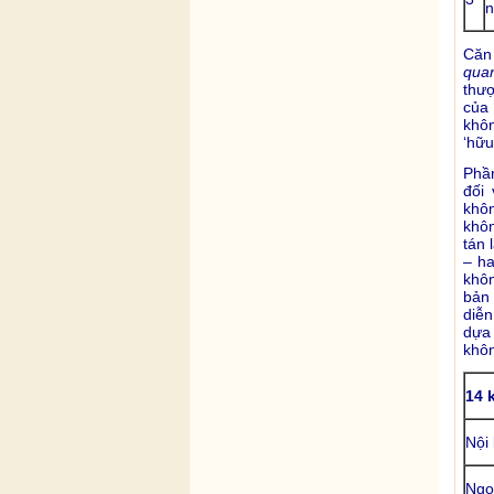
n
Căn 
qua
thượ
của 
khôn
‘hữu
Phầ
đối 
khôn
khôn
tán 
– ha
khô
bản
diễn
dựa 
khôn
14 
Nội
Ngo