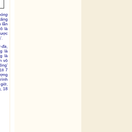
hóng
tăng
 lẫn
ô là
lược
’.
t-đa
,
g là
g là
án vô
hông’
7
18
ượng
trình
giờ,
, 18