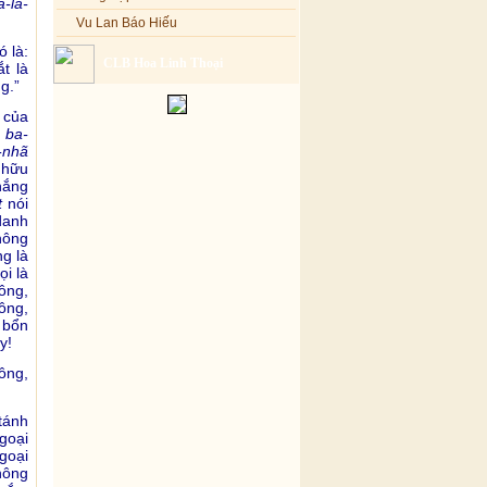
-la-
Vu Lan Báo Hiếu
ó là:
CLB Hoa Linh Thoại
t là
g.”
 của
 ba-
-nhã
 hữu
thắng
t
nói
 danh
hông
g là
ọi là
ông,
ông,
 bổn
y!
ông,
tánh
goại
goại
hông