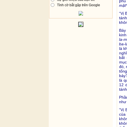
phù 
mật
Tình cờ bắt gặp trên Google
“Vị 
tánh
khôn
Bảy
kin
la-m
ba-l
là k
nghĩ
bất
mục,
đó, 
tổng
bảy?
là q
12 d
tánh
Phầ
như 
“Vị 
của
khô
khôn