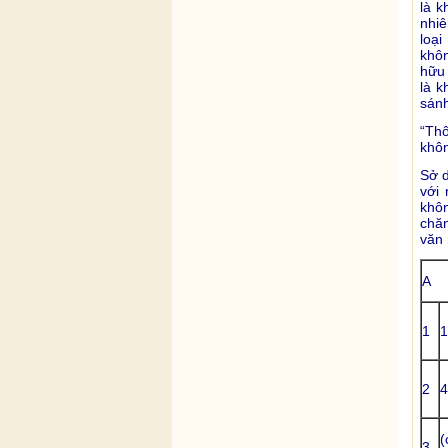
là k
nhiê
loại
khôn
hữu 
là k
sánh
“Thô
khôn
Sở d
với
khô
chăn
văn 
A
1
1
2
4
(
3