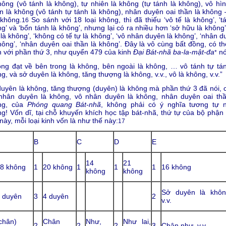
hông (vô tánh là không), tự nhiên là không (tự tánh là không), vô hìn
n là không (vô tánh tự tánh là không), nhân duyên oai thần là không 
 không.
So sánh với 18 loại không, thì đã thiếu ‘vô tế là không’, ‘t
16
g’ và ‘bổn tánh là không’, nhưng lại có ra nhiều hơn ‘sở hữu là không’
là không’, ‘không có tế tự là không’, ‘vô nhân duyên là không’, ‘nhân 
hông’, ‘nhân duyên oai thần là không’. Đây là vô cùng bất đồng, có th
 với phần thứ 3, như quyển 479 của kinh
Đại Bát-nhã ba-la-mật-đa
nó
*
ng đạt về bên trong là không, bên ngoài là không, … vô tánh tự tán
g, và sở duyên là không, tăng thượng là không, v.v., vô là không, v.v.”
uyên là không, tăng thượng (duyên) là không mà phần thứ 3 đã nói, 
 nhân duyên là không, vô nhân duyên là không, nhân duyên oai thầ
ng, của
Phóng quang Bát-nhã
, không phải có ý nghĩa tương tự 
g! Vốn dĩ, tại chỗ khuyến khích học tập bát-nhã, thứ tự của bộ phận 
này, mỗi loại kinh vốn là như thế này:
17
B
C
D
E
14
21
8 không
1
20 không
1
1
1
16 không
không
không
Sở duyên là khôn
 duyên
3
4 duyên
2
v.v.
chân)
Chân
Như,
Như lai,
2
2
2
3
Chân như, v.v.