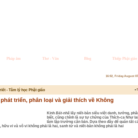
Pháp âm
Thơ - Văn
Blog
Thiệp Phật giáo
16:02, Friday.August 0
riết - Tâm lý học Phật giáo
»
T
phát triển, phân loại và giải thích về Không
Kinh
Bát-nhã
lấy niết-bàn siêu việt danh, tướng, phâ
biệt, cũng chính là sự tự chứng của Thích-ca Như lai
làm lập trường căn bản. Dựa theo đây để quán tất c
 hữu vi và vô vi không phải là hai, sanh tử và niết-bàn không phải là hai