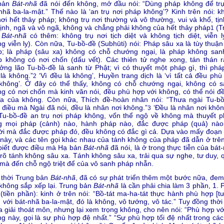
bản
Bát-nhã
đã nói đến không, mở đầu nói: “Dùng pháp không để trụ
nhã ba-la-mật.” Thế nào là ‘an trụ nơi pháp không’? Kinh trên nói: k
nơi hết thảy pháp; không trụ nơi thường và vô thường, vui và khổ, tịn
tịnh, ngã và vô ngã, không và chẳng phải không của hết thảy pháp
(T
1
n
Bát-nhã
có thêm: không trụ nơi tịch diệt và không tịch diệt, viễn l
g viễn ly). Còn nữa, Tu-bồ-đề (Subhūti) nói: Pháp sâu xa là tùy thuận
p; là pháp (sâu xa) không có chỗ chướng ngại, là pháp không sanh
 không có nơi chốn (dấu vết). Các thiên tử nghe xong, tán thán r
ởng lão Tu-bồ-đề là sanh từ Phật; vì có thuyết một pháp gì, thì phá
là không.”
‘Vì đều là không’, Huyền trang dịch là ‘vì tất cả đều phù
2
 không’. Ở đây có thể thấy, không có chỗ chướng ngại, không có s
g có nơi chốn mà kinh văn nói, đều phù hợp với không, có thể nói đề
ĩa của không. Còn nữa, Thích đề-hoàn nhân nói: “Thưa ngài Tu-bồ
điều mà Ngài đã nói, đều là nhân nơi không.”
‘Đều là nhân nơi không
3
Tu-bồ-đề an trụ nơi pháp không, vốn thể ngộ về không mà thuyết p
g mọi pháp (cảnh) nào, hành pháp nào, đắc được pháp (quả) nào,
i mà đắc được pháp đó, đều không có đắc gì cả. Dựa vào mấy đoạn 
này, và các tên gọi khác nhau của tánh không của pháp đã dẫn ở trên
biết được điều mà Hạ bản
Bát-nhã
đã nói, là ở trong thực tiễn của bát
rõ tánh không sâu xa. Tánh không sâu xa, trải qua sự nghe, tư duy, 
 mà đến chỗ ngộ triệt để của vô sanh pháp nhẫn.
 thời Trung bản
Bát-nhã
, đã có sự phát triển thêm một bước nữa, đem
 không sắp xếp lại. Trung bản
Bát-nhã
là cần phải chia làm 3 phần, 1. 
(tiền phần): kinh ở trên nói: “Bồ-tát ma-ha-tát thực hành phù hợp [t
 với bát-nhã ba-la-mật, đó là không, vô tướng, vô tác.” Tuy đồng thời
a giải thoát môn, nhưng lại xem trọng không, cho nên nói: “Phù hợp vớ
g này, gọi là sự phù hợp đệ nhất.” “Sự phù hợp tối đệ nhất trong các 