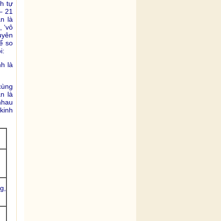
h tự
– 21
án là
, ‘vô
duyên
ể so
i:
h là
cùng
n là
nhau
kinh
g,