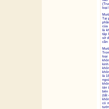
(Tru
loại
Mười
Tại 
phần
của 
là k
tập 
sở d
cần 
Mười
Tron
loại
khôn
kin
khôn
khô
là 1
ngoà
khôn
tán 
bên 
(tất
khôn
có n
tướn