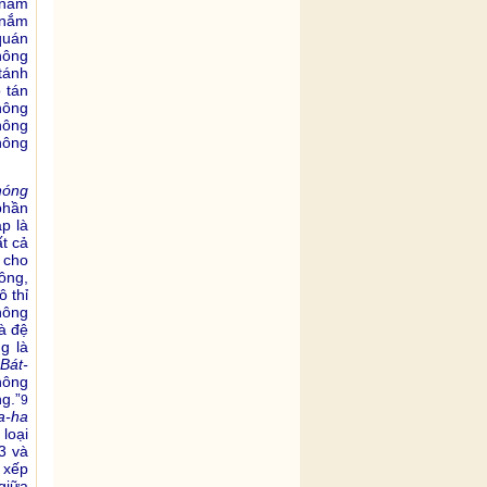
 nắm
 nắm
quán
hông
tánh
 tán
hông
hông
hông
hóng
phần
p là
t cả
 cho
ông,
ô thỉ
không
à đệ
g là
 Bát-
không
g.”
9
a-ha
loại
3 và
 xếp
giữa