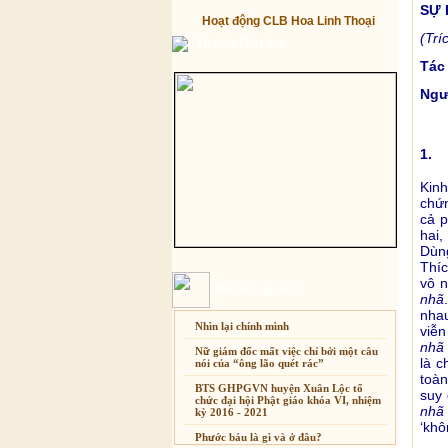
SỰ 
Hoạt động CLB Hoa Linh Thoại
(Trí
Từ điển Phật học
Tác
Ngư
1. 
Kin
chứn
cả p
hai,
Dùng
Thíc
vô n
Bài mới cập nhật
nhã
nha
Nhìn lại chính mình
viễn
nhã
Nữ giám đốc mất việc chỉ bởi một câu
là c
nói của “ông lão quét rác”
toàn
BTS GHPGVN huyện Xuân Lộc tổ
suy 
chức đại hội Phật giáo khóa VI, nhiệm
nhã
kỳ 2016 - 2021
‘khô
Phước báu là gì và ở đâu?