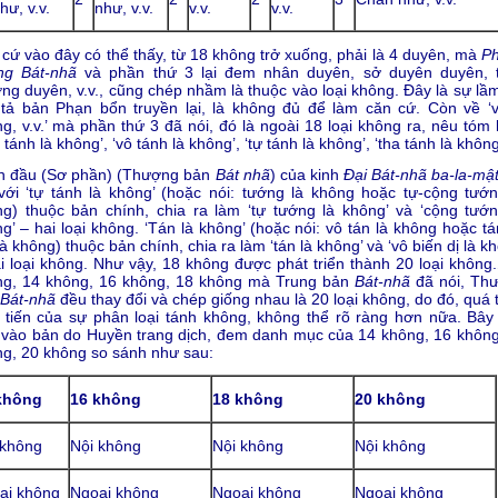
hư, v.v.
như, v.v.
v.v.
v.v.
cứ vào đây có thể thấy, từ 18 không trở xuống, phải là 4 duyên, mà
P
ng Bát-nhã
và phần thứ 3 lại đem nhân duyên, sở duyên duyên, 
ng duyên, v.v., cũng chép nhầm là thuộc vào loại không. Đây là sự lầm
tả bản Phạn bổn truyền lại, là không đủ để làm căn cứ. Còn về ‘v
g, v.v.’ mà phần thứ 3 đã nói, đó là ngoài 18 loại không ra, nêu tóm 
 tánh là không’, ‘vô tánh là không’, ‘tự tánh là không’, ‘tha tánh là không
n đầu (Sơ phần) (Thượng bản
Bát nhã
) của kinh
Đại Bát-nhã ba-la-mậ
với ‘tự tánh là không’ (hoặc nói: tướng là không hoặc tự-cộng tướn
g) thuộc bản chính, chia ra làm ‘tự tướng là không’ và ‘cộng tướn
g’ – hai loại không. ‘Tán là không’ (hoặc nói: vô tán là không hoặc t
là không) thuộc bản chính, chia ra làm ‘tán là không’ và ‘vô biến dị là k
i loại không. Như vậy, 18 không được phát triển thành 20 loại không.
ng, 14 không, 16 không, 18 không mà Trung bản
Bát-nhã
đã nói, Th
Bát-nhã
đều thay đổi và chép giống nhau là 20 loại không, do đó, quá 
 tiến của sự phân loại tánh không, không thể rõ ràng hơn nữa. Bây 
vào bản do Huyền trang dịch, đem danh mục của 14 không, 16 không
g, 20 không so sánh như sau:
không
16 không
18 không
20 không
 không
Nội không
Nội không
Nội không
ại không
Ngoại không
Ngoại không
Ngoại không