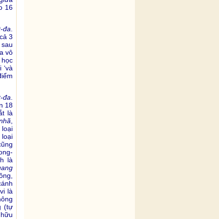
o 16
t-đa
.
(cả 3
 sau
ủa vô
 học
 ‘và
 điểm
t-đa
.
n 18
t là
nhã
,
 loại
loại
ũng
rong-
h là
uang
hông,
cánh
i là
hông
 (tự
 hữu