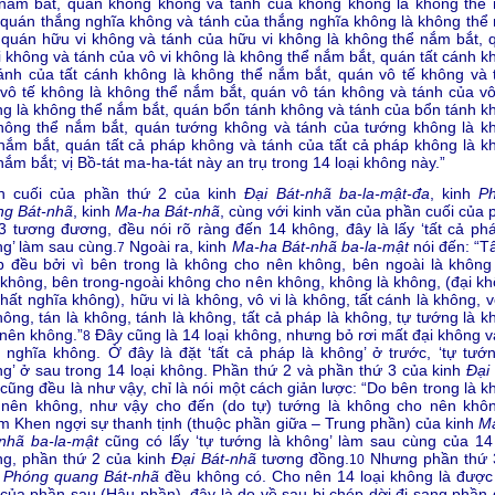
 nắm bắt, quán không không và tánh của không không là không thể
 quán thắng nghĩa không và tánh của thắng nghĩa không là không thể
 quán hữu vi không và tánh của hữu vi không là không thể nắm bắt, 
i không và tánh của vô vi không là không thể nắm bắt, quán tất cánh k
ánh của tất cánh không là không thể nắm bắt, quán vô tế không và 
vô tế không là không thể nắm bắt, quán vô tán không và tánh của vô
g là không thể nắm bắt, quán bổn tánh không và tánh của bổn tánh k
không thể nắm bắt, quán tướng không và tánh của tướng không là k
nắm bắt, quán tất cả pháp không và tánh của tất cả pháp không là k
nắm bắt; vị Bồ-tát ma-ha-tát này an trụ trong 14 loại không này.”
n cuối của phần thứ 2 của kinh
Đại Bát-nhã ba-la-mật-đa
, kinh
P
ng Bát-nhã
, kinh
Ma-ha Bát-nhã
, cùng với kinh văn của phần cuối của 
3 tương đương, đều nói rõ ràng đến 14 không, đây là lấy ‘tất cả phá
g’ làm sau cùng.
Ngoài ra, kinh
Ma-ha Bát-nhã ba-la-mật
nói đến: “Tấ
7
 đều bởi vì bên trong là không cho nên không, bên ngoài là không
không, bên trong-ngoài không cho nên không, không là không, (đại kh
hất nghĩa không), hữu vi là không, vô vi là không, tất cánh là không, v
hông, tán là không, tánh là không, tất cả pháp là không, tự tướng là 
nên không.”
Đây cũng là 14 loại không, nhưng bỏ rơi mất đại không v
8
 nghĩa không. Ở đây là đặt ‘tất cả pháp là không’ ở trước, ‘tự tướn
g’ ở sau trong 14 loại không. Phần thứ 2 và phần thứ 3 của kinh
Đại
cũng đều là như vậy, chỉ là nói một cách giản lược: “Do bên trong là 
 nên không, như vậy cho đến (do tự) tướng là không cho nên khôn
 Khen ngợi sự thanh tịnh (thuộc phần giữa – Trung phần) của kinh
M
nhã ba-la-mật
cũng có lấy ‘tự tướng là không’ làm sau cùng của 14 
ng, phần thứ 2 của kinh
Đại Bát-nhã
tương đồng.
Nhưng phần thứ 
10
h
Phóng quang Bát-nhã
đều không có. Cho nên 14 loại không là được
của phần sau (Hậu phần), đây là do về sau bị chép dời đi sang phần 