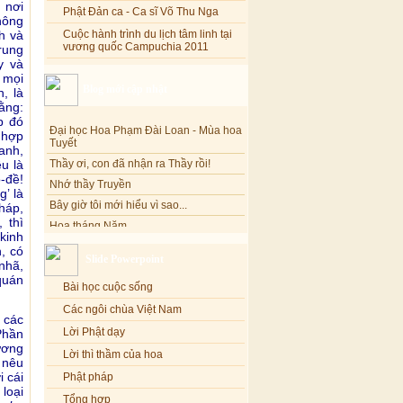
 nơi
Phật Đản ca - Ca sĩ Võ Thu Nga
hông
h và
Cuộc hành trình du lịch tâm linh tại
vương quốc Campuchia 2011
rung
y và
 mọi
Blog mới cập nhật
, là
ằng:
Đại học Hoa Phạm Đài Loan - Mùa hoa
p đó
Tuyết
 hợp
Thầy ơi, con đã nhận ra Thầy rồi!
anh,
u là
Nhớ thầy Truyền
-đề!
Bây giờ tôi mới hiểu vì sao...
’ là
Hoa tháng Năm
háp,
 thì
Cổ phần công đức
kinh
Tôi mắc nợ ông Sáu
, có
Slide Powerpoint
-nhã,
Đi tìm vũ khúc mùa hè
quán
Bài học cuộc sống
Mơ màng Phật dạy....
Các ngôi chùa Việt Nam
Lời thú tội của chị gái nhỏ nhen
 các
Lời Phật dạy
Phần
ương
Lời thì thầm của hoa
 nêu
i cái
Phật pháp
loại
Tổng hợp