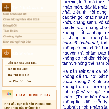
thường, khổ, mà trực ti
Cảm Tác Nỗi Lòng Lưu Dân
Sự thương-ghét của con người
nhập môn, đây là Phật 
Cảm Ơn Cuộc đời
Thơ - Văn mới cập nhật
Mối lo của con người
nhã
. Biểu thị nội dung
Chúc Mừng Năm Mới 2018
các tên gọi khác nhau 
Cải đạo: Nguyên nhân & giải pháp
Dòng ĐỜI
khởi, chẳng sanh, vô sở 
Nỗi lòng của các bệnh nhân nghèo
Tâm Thiền
thật tế, v.v., nhưng ch
An Giang: Tịnh thất Quy Nguyên
Chuông Ngân
phát quà từ thiện tại xã Cư Yang
không – tất cả pháp là 
Kính mừng Phật Đản
là chẳng nói ‘không’ 
Tịnh xá Ngọc Đăng khai giảng Thiền
dành cho Người bận rộn
Anh không chết đâu em
bát-nhã ba-la-mật
, toà
Kiếp này
không có một chữ ‘khôn
nguyên thỉ, phẩm Đạo 
Liên kết website
không có nói đến ‘không’,
tánh’, ‘không thể nắm bắt
Diễn đàn Hoa Linh Thoại
Ban Hoằng Pháp
Hạ bản
Bát-nhã
đã nói
Thư Viện Hoa Sen
không để trụ nơi bát-n
pháp không’? Kinh trê
Đạo Phật Ngày Nay
không trụ nơi thường v
Trang nhà Quảng Đức
tịnh, ngã và vô ngã, k
Báo Giác Ngộ
THÔNG TIN BÌNH CHỌN
pháp
(Trung bản
Bát-
1
Vesak 2014
không tịch diệt, viễn l
Nhờ đâu bạn biết đến website Hoa
(Subhūti) nói: Pháp sâu
Linh Thoại của chúng tôi ?