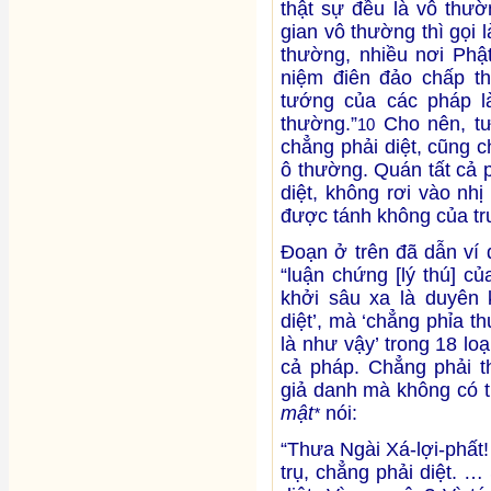
thật sự đều là vô thườ
gian vô thường thì gọi 
thường, nhiều nơi Phật
niệm điên đảo chấp t
tướng của các pháp l
thường.”
Cho nên, tư
10
chẳng phải diệt, cũng 
ô thường. Quán tất cả 
diệt, không rơi vào nh
được tánh không của tr
Đoạn ở trên đã dẫn ví d
“luận chứng [lý thú] c
khởi sâu xa là duyên 
diệt’, mà ‘chẳng phỉa t
là như vậy’ trong 18 loạ
cả pháp. Chẳng phải t
giả danh mà không có t
mật
nói:
*
“Thưa Ngài Xá-lợi-phất
trụ, chẳng phải diệt. 