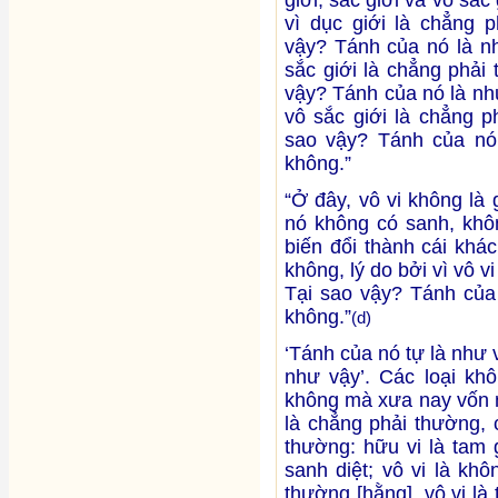
vì dục giới là chẳng p
vậy? Tánh của nó là nh
sắc giới là chẳng phải
vậy? Tánh của nó là như
vô sắc giới là chẳng p
sao vậy? Tánh của nó 
không.”
“Ở đây, vô vi không là
nó không có sanh, khôn
biến đổi thành cái khác
không, lý do bởi vì vô v
Tại sao vậy? Tánh của 
không.”
(d)
‘Tánh của nó tự là như v
như vậy’. Các loại kh
không mà xưa nay vốn n
là chẳng phải thường, 
thường: hữu vi là tam 
sanh diệt; vô vi là kh
thường [hằng], vô vi l