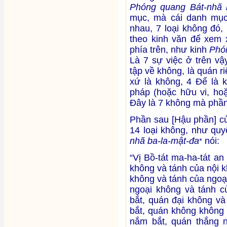
Phóng quang Bát-nhã 
mục, mà cái danh mục 
nhau, 7 loại không đó,
theo kinh văn để xem x
phía trên, như kinh
Phó
Là 7 sự việc ở trên vậy
tập về không, là quán r
xứ là không, 4 Đế là k
pháp (hoặc hữu vi, hoặ
Đây là 7 không mà phần
Phần sau [Hậu phần] c
14 loại không, như quy
nhã ba-la-mật-đa
nói:
*
“Vị Bồ-tát ma-ha-tát an
không và tánh của nội 
không và tánh của ngoạ
ngoại không và tánh c
bắt, quán đại không và
bắt, quán không không 
nắm bắt, quán thắng n