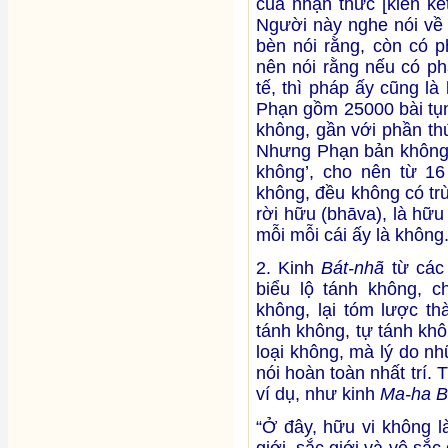
của nhận thức [kiến kế
Người này nghe nói về n
bèn nói rằng, còn có 
nên nói rằng nếu có ph
tế, thì pháp ấy cũng là
Phạn gồm 25000 bài tụng,
không, gần với phần th
Nhưng Phạn bản không c
không’, cho nên từ 16 
không, đều không có tr
rời hữu (bhāva), là hữu
mỗi mỗi cái ấy là không
2. Kinh
Bát-nhã
từ các
biểu lộ tánh không, c
không, lại tóm lược th
tánh không, tự tánh khô
loại không, mà lý do nh
nói hoàn toàn nhất trí.
ví dụ, như kinh
Ma-ha B
“Ở đây, hữu vi không l
giới, sắc giới và vô sắc 