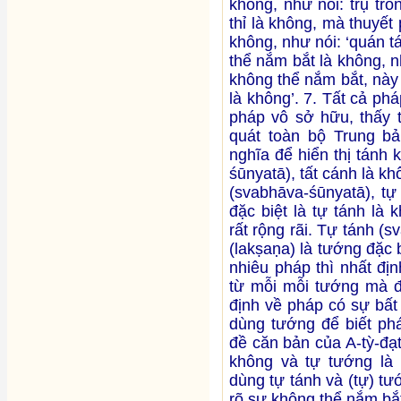
không, như nói: trụ tro
thỉ là không, mà thuyết
không, như nói: ‘quán t
thể nắm bắt là không, n
không thể nắm bắt, này
là không’. 7. Tất cả ph
pháp vô sở hữu, thấy t
quát toàn bộ Trung b
nghĩa để hiển thị tánh 
śūnyatā), tất cánh là kh
(svabhāva-śūnyatā), tự
đặc biệt là tự tánh là
rất rộng rãi. Tự tánh (
(lakṣaṇa) là tướng đặc 
nhiêu pháp thì nhất đị
từ mỗi mỗi tướng mà đ
định về pháp có sự bất
dùng tướng để biết phá
đề căn bản của A-tỳ-đạ
không và tự tướng là 
dùng tự tánh và (tự) t
rõ sự không thể nắm bắt