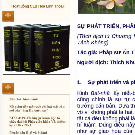
Hoạt động CLB Hoa Linh Thoại
Từ điển Phật học
SỰ PHÁT TRIỂN, PHÂ
(Trích dịch từ Chương 
Tánh Không)
Tác giả: Pháp sư Ấn 
Người dịch: Thích Nh
1. Sự phát triển và p
Bài mới cập nhật
Kinh
Bát-nhã
lấy niết-
cũng chính là sự tự c
Nhìn lại chính mình
trường căn bản. Dựa th
Nữ giám đốc mất việc chỉ bởi một câu
nói của “ông lão quét rác”
vô vi không phải là hai,
tất cả đều không phải là
BTS GHPGVN huyện Xuân Lộc tổ
chức đại hội Phật giáo khóa VI, nhiệm
hí luận’. Dùng điều nà
kỳ 2016 - 2021
Xuân Thi
như sự giáo hóa của 
Phước báu là gì và ở đâu?