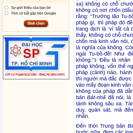
xa) không có chỗ chướ
Sự giới thiệu của bạn bè
không có nơi chốn (dấu 
Tình cờ bắt gặp trên Google
rằng: “Trưởng lão Tu-b
pháp gì, thì pháp đó đề
trang dịch là ‘vì tất c
thấy, không có chỗ chư
chốn mà kinh văn nói, 
là nghĩa của không. Cò
ngài Tu-bồ-đề! Như đi
không.”
‘Đều là nhân n
3
pháp không, vốn thể n
pháp (cảnh) nào, hành
thì người mà đắc được 
vào mấy đoạn kinh văn 
không của pháp đã dẫn
bản
Bát-nhã
đã nói, là
tánh không sâu xa. Tán
duy, quán sát, mà đến
nhẫn.
Đến thời Trung bản
B
bước nữa, đem các loại