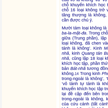
chỗ khuyến khích học 
chỗ 16 loại không trở 
tăng thượng là không, v
cần được chú ý.
Mười tám loại không là
ba-la-mật-đa
. Trong ch
giữa (Trung phần), lập
loại không, đã chen và
tánh là không’. Kinh
M
nhã
, kinh
Quang tán B
nhã
, cũng lập 18 loại 
khích học tập, phần th
bản
Bát-nhã
tương đồng
không.
Trong kinh
Ph
14
trong-ngoài là không’, ‘
‘vô tánh tự tánh là kh
khuyến khích học tập t
lại đề cập đến bên tro
trong-ngoài là không, 
của cứu cánh (tất cán