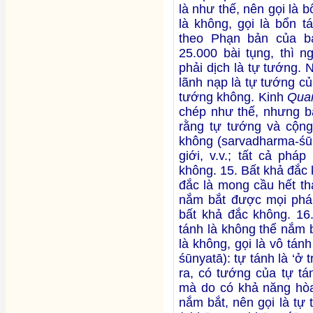
là như thế, nên gọi là 
là không, gọi là bổn 
theo Phạn bản của b
25.000 bài tụng, thì n
phải dịch là tự tướng. 
lãnh nạp là tự tướng của
tướng không. Kinh
Qua
chép như thế, nhưng bả
rằng tự tướng và cộng
không (sarvadharma-śūn
giới, v.v.; tất cả phá
không. 15. Bất khả đắc
đắc là mong cầu hết th
nắm bắt được mọi pháp]
bất khả đắc không. 16
tánh là không thể nắm 
là không, gọi là vô tá
śūnyatā): tự tánh là ‘
ra, có tướng của tự tá
mà do có khả năng hòa
nắm bắt, nên gọi là tự