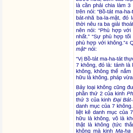
là cần phải chia làm 3
trên nói: “Bồ-tát ma-ha
bát-nhã ba-la-mật, đó 
thời nêu ra ba giải tho
nên nói: “Phù hợp với
nhất.” “Sự phù hợp tối
phù hợp với không.”
Q
4
mật
nói:
*
“Vị Bồ-tát ma-ha-tát th
7 không, đó là: tánh là
không, không thể nắm 
hữu là không, pháp vừa
Bảy loại không cũng đ
phần thứ 2 của kinh
Ph
thứ 3 của kinh
Đại Bát
danh mục của 7 không
liệt kê danh mục của 7
hữu là không, vô là kh
thật là không (tức thắ
không mà kinh
Ma-ha 