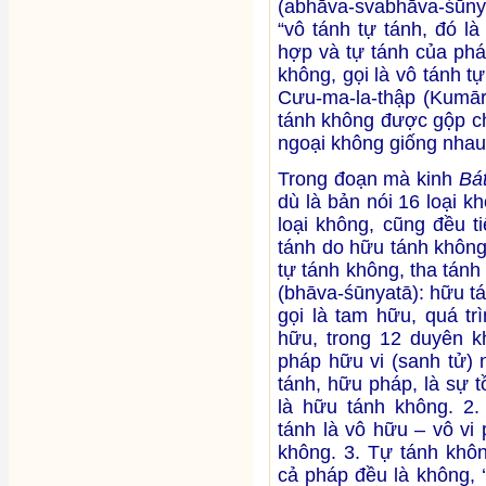
(abhāva-svabhāva-śūny
“vô tánh tự tánh, đó l
hợp và tự tánh của ph
không, gọi là vô tánh 
Cưu-ma-la-thập (Kumāra
tánh không được gộp ch
ngoại không giống nhau
Trong đoạn mà kinh
Bá
dù là bản nói 16 loại k
loại không, cũng đều ti
tánh do hữu tánh không
tự tánh không, tha tánh
(bhāva-śūnyatā): hữu tá
gọi là tam hữu, quá tr
hữu, trong 12 duyên kh
pháp hữu vi (sanh tử) 
tánh, hữu pháp, là sự t
là hữu tánh không. 2.
tánh là vô hữu – vô vi 
không. 3. Tự tánh khôn
cả pháp đều là không, 