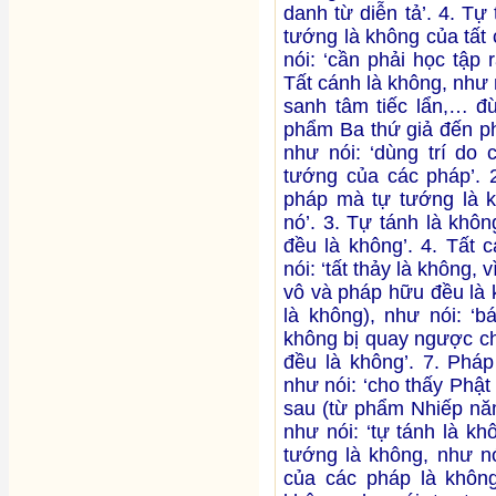
danh từ diễn tả’. 4. Tự
tướng là không của tất 
nói: ‘cần phải học tập 
Tất cánh là không, như n
sanh tâm tiếc lẩn,… đ
phẩm Ba thứ giả đến ph
như nói: ‘dùng trí do
tướng của các pháp’. 2
pháp mà tự tướng là k
nó’. 3. Tự tánh là khôn
đều là không’. 4. Tất 
nói: ‘tất thảy là không, 
vô và pháp hữu đều là 
là không), như nói: ‘b
không bị quay ngược ch
đều là không’. 7. Pháp
như nói: ‘cho thấy Phật 
sau (từ phẩm Nhiếp năm
như nói: ‘tự tánh là k
tướng là không, như nó
của các pháp là không’