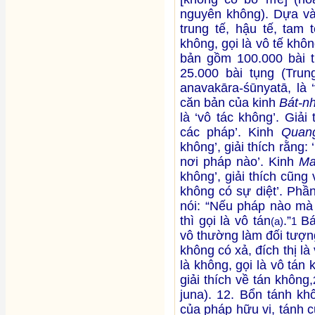
nguyên không). Dựa và
trung tế, hậu tế, tam 
không, gọi là vô tế khô
bản gồm 100.000 bài
25.000 bài tụng (Tru
anavakāra-śūnyatā, là 
căn bản của kinh
Bát-n
là ‘vô tác không’. Giải
các pháp’. Kinh
Quang
không’, giải thích rằng
nơi pháp nào’. Kinh
Ma
không’, giải thích cũng 
không có sự diệt’. Phầ
nói: “Nếu pháp nào mà
thì gọi là vô tán
.”
Bá
(a)
1
vô thường làm đối tượn
không có xả, đích thị là 
là không, gọi là vô tán
giải thích về tán không,
juna). 12. Bổn tánh khô
của pháp hữu vi, tánh c