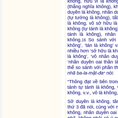
không, hữu vi là không
(thắng nghĩa không), k
duyên là không, nhân d
(tự tướng là không), t
là không, vô sở hữu là
không (tự tánh là không)
tánh là không), nhân
không.
So sánh với 1
16
không’, ‘tán là không’ 
nhiều hơn ‘sở hữu là khô
là không’, ‘vô nhân du
‘nhân duyên oai thần l
thể so sánh với phần t
nhã ba-la-mật-đa
nói:
*
“Thông đạt về bên tron
tánh tự tánh là không,
không, v.v., vô là không,
Sở duyên là không, tă
thứ 3 đã nói, cùng với
không, nhân duyên oai
nhã
, không phải có ý n