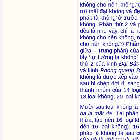
không cho nên không.”
rơi mất đại không và đệ
pháp là không’ ở trước, 
không. Phần thứ 2 và 
đều là như vậy, chỉ là n
không cho nên không, n
cho nên không.”
Phẩm 
9
giữa – Trung phần) của
lấy ‘tự tướng là không
thứ 2 của kinh
Đại Bát
và kinh
Phóng quang B
không là được xếp vào 
sau bị chép dời đi san
thành nhóm của 14 loại
18 loại không, 20 loại k
Mười sáu loại không là
ba-la-mật-đa
. Tại phần
thừa, lập nên 16 loại 
đến 16 loại không). 16
pháp là không’ là sau 
của vô là không’ và ‘vô