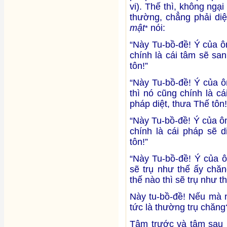
vi). Thế thì, không ngạ
thường, chẳng phải diệ
mật
nói:
*
“Này Tu-bồ-đề! Ý của 
chính là cái tâm sẽ sa
tôn!”
“Này Tu-bồ-đề! Ý của 
thì nó cũng chính là c
pháp diệt, thưa Thế tôn!
“Này Tu-bồ-đề! Ý của ô
chính là cái pháp sẽ 
tôn!”
“Này Tu-bồ-đề! Ý của 
sẽ trụ như thế ấy chă
thế nào thì sẽ trụ như th
Này tu-bồ-đề! Nếu mà n
tức là thường trụ chăng
Tâm trước và tâm sau l