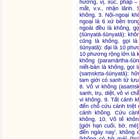
hương, vị, xúc, pháp –
mắt, v.v., nhận lãnh.
không. 3. Nội-ngoại kh
ngoại là 6 xứ bên tron
ngoài đều là không, gọ
(śūnyatā-śūnyatā): khô
cũng là không, gọi l
śūnyatā): đại là 10 ph
10 phương rộng lớn là k
không (paramārtha-śūny
niết-bàn là không, gọi
(saṃskṛta-śūnyatā): hữu
tam giới có sanh tử lưu
8. Vô vi không (asaṃsk
sanh, trụ, diệt, vô vi c
vi không. 9. Tất cánh k
đến chỗ cứu cánh triệt
cánh không. Cứu cánh 
không. 10. Vô tế không
[giới hạn cuối, bờ, mé
đến ngày nay’, không c
[không có bờ mé] (hoặ