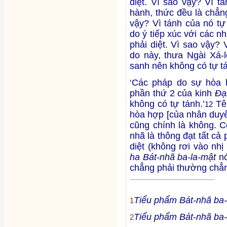
diệt. Vì sao vậy? Vì t
hành, thức đều là chẳn
vậy? Vì tánh của nó tự
do ý tiếp xúc với các 
phải diệt. Vì sao vậy? 
do này, thưa Ngài Xá-
sanh nên không có tự tá
‘Các pháp do sự hòa 
phần thứ 2 của kinh
Đạ
không có tự tánh.’
Tên
12
hòa hợp [của nhân duyê
cũng chính là không. C
nhã là thông đạt tất cả
diệt (không rơi vào nh
ha Bát-nhã ba-la-mật
nó
chẳng phải thường chẳn
Tiểu phẩm Bát-nhã ba-
1
Tiểu phẩm Bát-nhã ba-
2