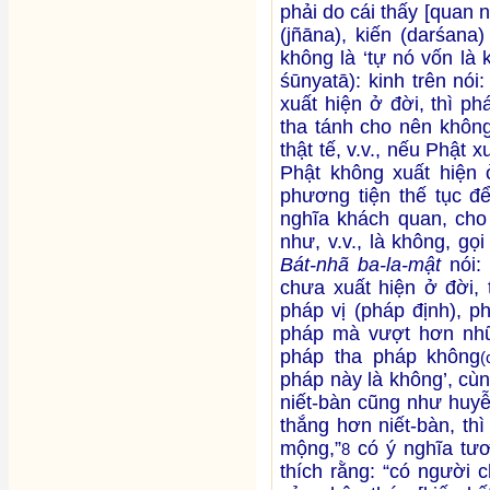
phải do cái thấy [quan n
(jñāna), kiến (darśana
không là ‘tự nó vốn là
śūnyatā): kinh trên nó
xuất hiện ở đời, thì ph
tha tánh cho nên không
thật tế, v.v., nếu Phật 
Phật không xuất hiện 
phương tiện thế tục để
nghĩa khách quan, cho 
như, v.v., là không, g
Bát-nhã ba-la-mật
nói: 
chưa xuất hiện ở đời, 
pháp vị (pháp định), ph
pháp mà vượt hơn nhữn
pháp tha pháp không
(
pháp này là không’, cù
niết-bàn cũng như huy
thắng hơn niết-bàn, thì
mộng,”
có ý nghĩa tư
8
thích rằng: “có người 