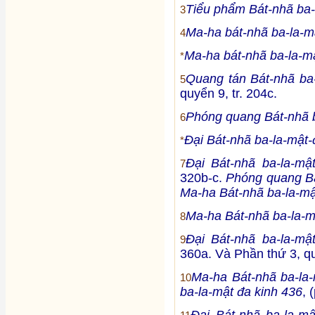
Tiểu phẩm Bát-nhã ba-
3
Ma-ha bát-nhã ba-la-m
4
Ma-ha bát-nhã ba-la-mậ
*
Quang tán Bát-nhã ba-
5
quyển 9, tr. 204c.
Phóng quang Bát-nhã b
6
Đại Bát-nhã ba-la-mật-
*
Đại Bát-nhã ba-la-mậ
7
320b-c.
Phóng quang Bá
Ma-ha Bát-nhã ba-la-mậ
Ma-ha Bát-nhã ba-la-m
8
Đại Bát-nhã ba-la-mậ
9
360a. Và Phần thứ 3, qu
Ma-ha Bát-nhã ba-la-
10
ba-la-mật đa kinh 436
, 
Đại Bát-nhã ba-la-m