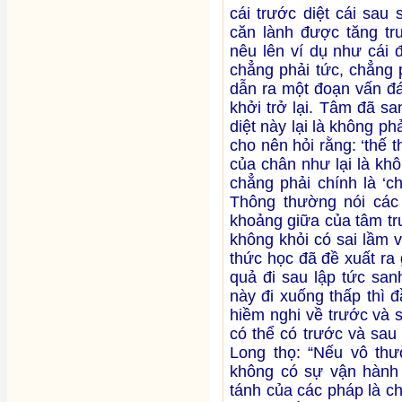
cái trước diệt cái sau
căn lành được tăng tr
nêu lên ví dụ như cái đ
chẳng phải tức, chẳng p
dẫn ra một đoạn vấn đá
khởi trở lại. Tâm đã sa
diệt này lại là không phả
cho nên hỏi rằng: ‘thế 
của chân như lại là kh
chẳng phải chính là ‘c
Thông thường nói các
khoảng giữa của tâm tr
không khỏi có sai lầm 
thức học đã đề xuất ra g
quả đi sau lập tức san
này đi xuống thấp thì đầ
hiềm nghi về trước và s
có thể có trước và sa
Long thọ: “Nếu vô thườ
không có sự vận hành 
tánh của các pháp là c