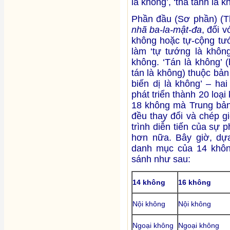
là không’, ‘tha tánh là k
Phần đầu (Sơ phần) (
nhã ba-la-mật-đa
, đối v
không hoặc tự-cộng tướ
làm ‘tự tướng là không
không. ‘Tán là không’ 
tán là không) thuộc bản 
biến dị là không’ – ha
phát triển thành 20 loại
18 không mà Trung bả
đều thay đổi và chép g
trình diễn tiến của sự 
hơn nữa. Bây giờ, dự
danh mục của 14 khôn
sánh như sau:
14 không
16 không
Nội không
Nội không
Ngoại không
Ngoại không