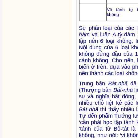
Vô tánh tự t
không
Sự phân loại của các l
hàm
và luận A-tỳ-đàm
lập nên 6 loại không, 
Nội dung của 6 loại kh
không đứng đầu của 14 
cánh không. Cho nên,
biến ở trên, dựa vào p
nên thành các loại khôn
Trung bản
Bát-nhã
đã 
(Thượng bản
Bát-nhã
li
sự và nghĩa bất đồng, 
nhiều chỗ liệt kê các 
Bát-nhã
thì thấy nhiều
Tự đến phẩm Tướng lưỡi
‘cần phải học tập tánh 
‘tánh của từ Bồ-tát l
không, như nói: ‘vì kh