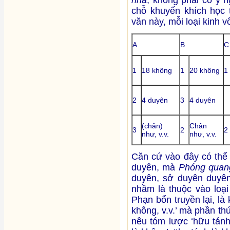
chỗ khuyến khích học 
văn này, mỗi loại kinh v
A
B
C
1
18 không
1
20 không
1
2
4 duyên
3
4 duyên
(chân)
Chân
3
2
2
như, v.v.
như, v.v.
Căn cứ vào đây có thể 
duyên, mà
Phóng quan
duyên, sở duyên duyên
nhầm là thuộc vào loại
Phạn bổn truyền lại, là
không, v.v.’ mà phần thứ
nêu tóm lược ‘hữu tánh 