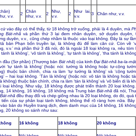
chân)
Chân
Như,
Như lai,
2
2
2
3
Chân như, v.v.
hư, v.v.
như, v.v.
v.v.
v.v.
cứ vào đây có thể thấy, từ 18 không trở xuống, phải là 4 duyên, mà
P
ng Bát-nhã
và phần thứ 3 lại đem nhân duyên, sở duyên duyên, 
ng duyên, v.v., cũng chép nhầm là thuộc vào loại không. Đây là sự lầm
tả bản Phạn bổn truyền lại, là không đủ để làm căn cứ. Còn về ‘v
g, v.v.’ mà phần thứ 3 đã nói, đó là ngoài 18 loại không ra, nêu tóm 
 tánh là không’, ‘vô tánh là không’, ‘tự tánh là không’, ‘tha tánh là không
n đầu (Sơ phần) (Thượng bản
Bát nhã
) của kinh
Đại Bát-nhã ba-la-mậ
với ‘tự tánh là không’ (hoặc nói: tướng là không hoặc tự-cộng tướn
g) thuộc bản chính, chia ra làm ‘tự tướng là không’ và ‘cộng tướn
g’ – hai loại không. ‘Tán là không’ (hoặc nói: vô tán là không hoặc t
là không) thuộc bản chính, chia ra làm ‘tán là không’ và ‘vô biến dị là k
i loại không. Như vậy, 18 không được phát triển thành 20 loại không.
ng, 14 không, 16 không, 18 không mà Trung bản
Bát-nhã
đã nói, Th
Bát-nhã
đều thay đổi và chép giống nhau là 20 loại không, do đó, quá 
 tiến của sự phân loại tánh không, không thể rõ ràng hơn nữa. Bây 
vào bản do Huyền trang dịch, đem danh mục của 14 không, 16 không
g, 20 không so sánh như sau:
không
16 không
18 không
20 không
 không
Nội không
Nội không
Nội không