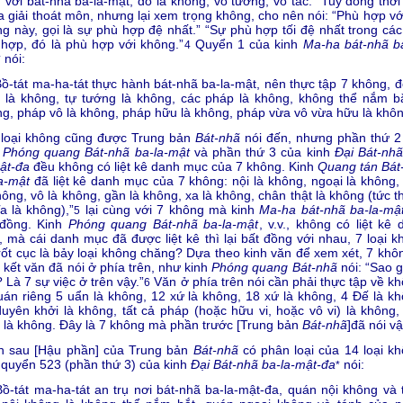
 với bát-nhã ba-la-mật, đó là không, vô tướng, vô tác.” Tuy đồng thời
a giải thoát môn, nhưng lại xem trọng không, cho nên nói: “Phù hợp vớ
g này, gọi là sự phù hợp đệ nhất.” “Sự phù hợp tối đệ nhất trong các 
hợp, đó là phù hợp với không.”
Quyển 1 của kinh
Ma-ha bát-nhã ba
4
nói:
*
Bồ-tát ma-ha-tát thực hành bát-nhã ba-la-mật, nên thực tập 7 không, đ
 là không, tự tướng là không, các pháp là không, không thể nắm bắ
g, pháp vô là không, pháp hữu là không, pháp vừa vô vừa hữu là khôn
 loại không cũng được Trung bản
Bát-nhã
nói đến, nhưng phần thứ 2
h
Phóng quang Bát-nhã ba-la-mật
và phần thứ 3 của kinh
Đại Bát-nhã
ật-đa
đều không có liệt kê danh mục của 7 không. Kinh
Quang tán
Bát
a-mật
đã liệt kê danh mục của 7 không: nội là không, ngoại là không,
hông, vô là không, gần là không, xa là không, chân thật là không (tức 
a là không),”
lại cùng với 7 không mà kinh
Ma-ha bát-nhã ba-la-mậ
5
 đồng. Kinh
Phóng quang Bát-nhã ba-la-mật
, v.v., không có liệt kê
 mà cái danh mục đã được liệt kê thì lại bất đồng với nhau, 7 loại k
rốt cục là bảy loại không chăng? Dựa theo kinh văn để xem xét, 7 khôn
 kết văn đã nói ở phía trên, như kinh
Phóng quang Bát-nhã
nói: “Sao g
 Là 7 sự việc ở trên vậy.”
Văn ở phía trên nói cần phải thực tập về kh
6
uán riêng 5 uẩn là không, 12 xứ là không, 18 xứ là không, 4 Đế là kh
uyên khởi là không, tất cả pháp (hoặc hữu vi, hoặc vô vi) là không,
 là không. Đây là 7 không mà phần trước [Trung bản
Bát-nhã
]đã nói vậ
n sau [Hậu phần] của Trung bản
Bát-nhã
có phân loại của 14 loại kh
quyển 523 (phần thứ 3) của kinh
Đại Bát-nhã ba-la-mật-đa
nói:
*
Bồ-tát ma-ha-tát an trụ nơi bát-nhã ba-la-mật-đa, quán nội không và 