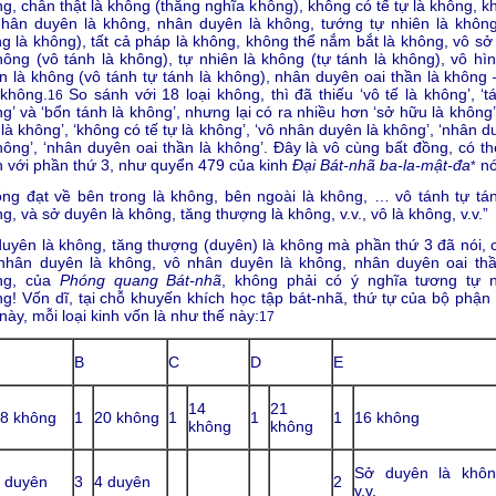
g, chân thật là không (thắng nghĩa không), không có tế tự là không, k
hân duyên là không, nhân duyên là không, tướng tự nhiên là không
g là không), tất cả pháp là không, không thể nắm bắt là không, vô sở
hông (vô tánh là không), tự nhiên là không (tự tánh là không), vô hìn
n là không (vô tánh tự tánh là không), nhân duyên oai thần là không 
 không.
So sánh với 18 loại không, thì đã thiếu ‘vô tế là không’, ‘t
16
g’ và ‘bổn tánh là không’, nhưng lại có ra nhiều hơn ‘sở hữu là không’
là không’, ‘không có tế tự là không’, ‘vô nhân duyên là không’, ‘nhân 
hông’, ‘nhân duyên oai thần là không’. Đây là vô cùng bất đồng, có th
 với phần thứ 3, như quyển 479 của kinh
Đại Bát-nhã ba-la-mật-đa
nó
*
ng đạt về bên trong là không, bên ngoài là không, … vô tánh tự tán
g, và sở duyên là không, tăng thượng là không, v.v., vô là không, v.v.”
uyên là không, tăng thượng (duyên) là không mà phần thứ 3 đã nói, 
 nhân duyên là không, vô nhân duyên là không, nhân duyên oai thầ
ng, của
Phóng quang Bát-nhã
, không phải có ý nghĩa tương tự 
g! Vốn dĩ, tại chỗ khuyến khích học tập bát-nhã, thứ tự của bộ phận 
này, mỗi loại kinh vốn là như thế này:
17
B
C
D
E
14
21
8 không
1
20 không
1
1
1
16 không
không
không
Sở duyên là khôn
 duyên
3
4 duyên
2
v.v.