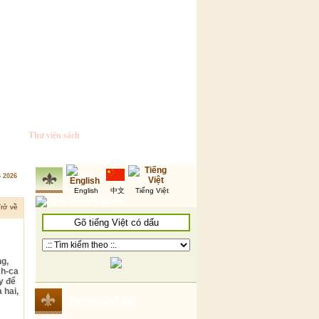
Thư viện sách
6 2026
English
中文
Tiếng Việt
Tìm kiếm thông tin
rở về
ng,
ch-ca
y để
 hai,
Thư viện hình ảnh