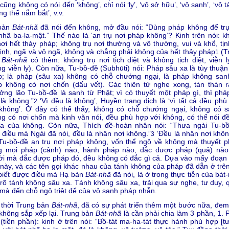
cũng không có nói đến ‘không’, chỉ nói ‘ly’, ‘vô sở hữu’, ‘vô sanh’, ‘vô t
ng thể nắm bắt’, v.v.
bản
Bát-nhã
đã nói đến không, mở đầu nói: “Dùng pháp không để trụ
nhã ba-la-mật.” Thế nào là ‘an trụ nơi pháp không’? Kinh trên nói: k
nơi hết thảy pháp; không trụ nơi thường và vô thường, vui và khổ, tịn
tịnh, ngã và vô ngã, không và chẳng phải không của hết thảy pháp
(T
1
n
Bát-nhã
có thêm: không trụ nơi tịch diệt và không tịch diệt, viễn l
g viễn ly). Còn nữa, Tu-bồ-đề (Subhūti) nói: Pháp sâu xa là tùy thuận
p; là pháp (sâu xa) không có chỗ chướng ngại, là pháp không sanh
 không có nơi chốn (dấu vết). Các thiên tử nghe xong, tán thán r
ởng lão Tu-bồ-đề là sanh từ Phật; vì có thuyết một pháp gì, thì phá
là không.”
‘Vì đều là không’, Huyền trang dịch là ‘vì tất cả đều phù
2
 không’. Ở đây có thể thấy, không có chỗ chướng ngại, không có s
g có nơi chốn mà kinh văn nói, đều phù hợp với không, có thể nói đề
ĩa của không. Còn nữa, Thích đề-hoàn nhân nói: “Thưa ngài Tu-bồ
điều mà Ngài đã nói, đều là nhân nơi không.”
‘Đều là nhân nơi không
3
Tu-bồ-đề an trụ nơi pháp không, vốn thể ngộ về không mà thuyết p
g mọi pháp (cảnh) nào, hành pháp nào, đắc được pháp (quả) nào,
i mà đắc được pháp đó, đều không có đắc gì cả. Dựa vào mấy đoạn 
này, và các tên gọi khác nhau của tánh không của pháp đã dẫn ở trên
biết được điều mà Hạ bản
Bát-nhã
đã nói, là ở trong thực tiễn của bát
rõ tánh không sâu xa. Tánh không sâu xa, trải qua sự nghe, tư duy, 
 mà đến chỗ ngộ triệt để của vô sanh pháp nhẫn.
 thời Trung bản
Bát-nhã
, đã có sự phát triển thêm một bước nữa, đem
 không sắp xếp lại. Trung bản
Bát-nhã
là cần phải chia làm 3 phần, 1. 
(tiền phần): kinh ở trên nói: “Bồ-tát ma-ha-tát thực hành phù hợp [t