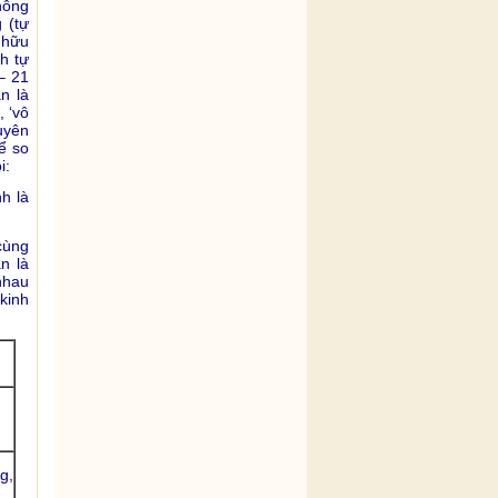
hông
 (tự
 hữu
h tự
– 21
án là
, ‘vô
duyên
ể so
i:
h là
cùng
n là
nhau
kinh
g,