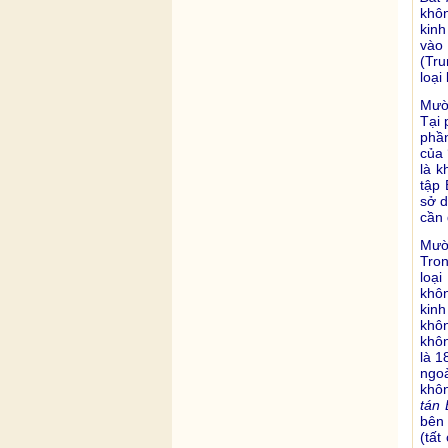
khô
kin
vào 
(Tru
loại
Mười
Tại 
phần
của 
là k
tập 
sở d
cần 
Mười
Tron
loại
khôn
kin
khôn
khô
là 1
ngoà
khôn
tán 
bên 
(tất