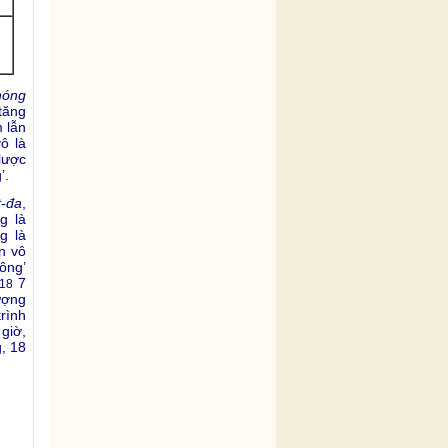
hóng
tăng
 lẫn
ô là
lược
’.
t-đa
,
g là
g là
án vô
hông’
7
18
ượng
trình
giờ,
, 18