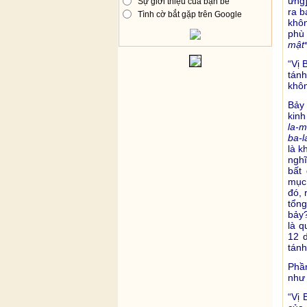
ưng]
Sự giới thiệu của bạn bè
ra b
Tình cờ bắt gặp trên Google
khôn
phù 
mật
“Vị 
tánh
khôn
Bảy
kin
la-m
ba-l
là k
nghĩ
bất
mục,
đó, 
tổng
bảy?
là q
12 d
tánh
Phầ
như 
“Vị 