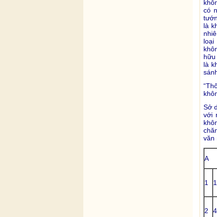
khôn
có n
tướn
là k
nhiê
loại
khôn
hữu 
là k
sánh
“Thô
khôn
Sở d
với
khô
chăn
văn 
A
1
1
2
4