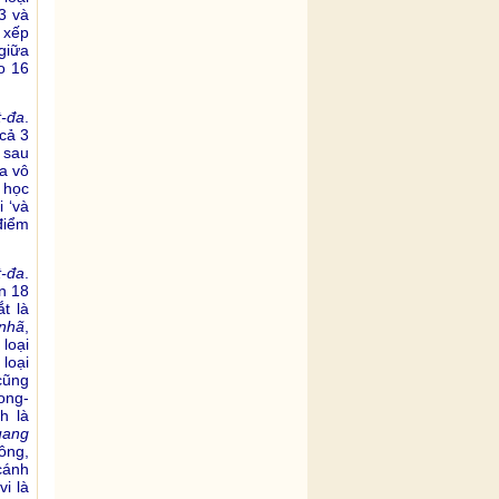
3 và
 xếp
giữa
o 16
t-đa
.
(cả 3
 sau
ủa vô
 học
 ‘và
 điểm
t-đa
.
n 18
t là
nhã
,
 loại
loại
ũng
rong-
h là
uang
hông,
cánh
i là