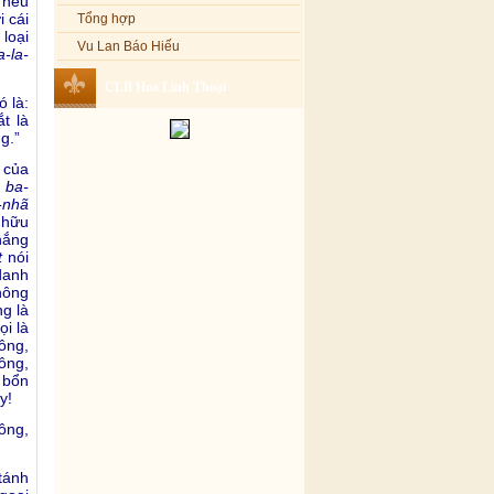
 nêu
Tổng hợp
i cái
loại
Vu Lan Báo Hiếu
-la-
CLB Hoa Linh Thoại
ó là:
t là
g.”
 của
 ba-
-nhã
 hữu
thắng
t
nói
 danh
hông
g là
ọi là
ông,
ông,
 bổn
y!
ông,
tánh