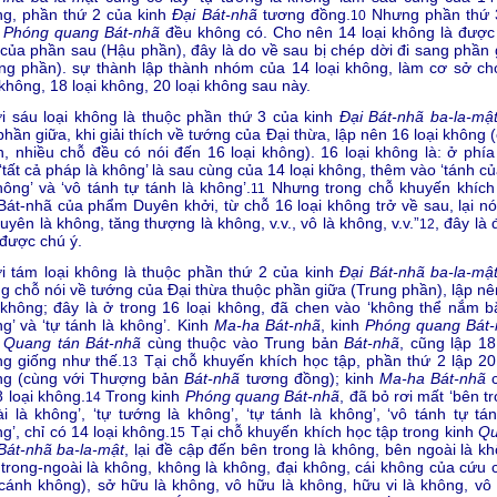
ng, phần thứ 2 của kinh
Đại Bát-nhã
tương đồng.
Nhưng phần thứ 
10
h
Phóng quang Bát-nhã
đều không có. Cho nên 14 loại không là được
của phần sau (Hậu phần), đây là do về sau bị chép dời đi sang phần 
ng phần). sự thành lập thành nhóm của 14 loại không, làm cơ sở ch
 không, 18 loại không, 20 loại không sau này.
 sáu loại không là thuộc phần thứ 3 của kinh
Đại Bát-nhã ba-la-mậ
phần giữa, khi giải thích về tướng của Đại thừa, lập nên 16 loại không 
, nhiều chỗ đều có nói đến 16 loại không). 16 loại không là: ở phía
‘tất cả pháp là không’ là sau cùng của 14 loại không, thêm vào ‘tánh c
hông’ và ‘vô tánh tự tánh là không’.
Nhưng trong chỗ khuyến khích
11
Bát-nhã của phẩm Duyên khởi, từ chỗ 16 loại không trở về sau, lại nói
uyên là không, tăng thượng là không, v.v., vô là không, v.v.”
, đây là
12
được chú ý.
 tám loại không là thuộc phần thứ 2 của kinh
Đại Bát-nhã ba-la-mậ
g chỗ nói về tướng của Đại thừa thuộc phần giữa (Trung phần), lập nê
 không; đây là ở trong 16 loại không, đã chen vào ‘không thể nắm bắ
g’ và ‘tự tánh là không’. Kinh
Ma-ha Bát-nhã
, kinh
Phóng quang Bát-
h
Quang tán Bát-nhã
cùng thuộc vào Trung bản
Bát-nhã
, cũng lập 18
g giống như thế.
Tại chỗ khuyến khích học tập, phần thứ 2 lập 20 
13
ng (cùng với Thượng bản
Bát-nhã
tương đồng); kinh
Ma-ha Bát-nhã
c
8 loại không.
Trong kinh
Phóng quang Bát-nhã
, đã bỏ rơi mất ‘bên t
14
i là không’, ‘tự tướng là không’, ‘tự tánh là không’, ‘vô tánh tự tán
g’, chỉ có 14 loại không.
Tại chỗ khuyến khích học tập trong kinh
Q
15
Bát-nhã ba-la-mật
, lại đề cập đến bên trong là không, bên ngoài là k
trong-ngoài là không, không là không, đại không, cái không của cứu 
 cánh không), sở hữu là không, vô hữu là không, hữu vi là không, vô v