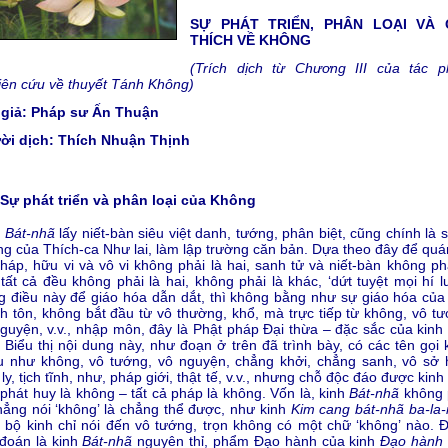
SỰ PHÁT TRIỂN, PHÂN LOẠI VÀ G
THÍCH VỀ KHÔNG
(Trích dịch từ Chương III của tác 
ên cứu về thuyết Tánh Không)
 giả: Pháp sư Ấn Thuận
ời dịch: Thích Nhuận Thịnh
Sự phát triển và phân loại của Không
h
Bát-nhã
lấy niết-bàn siêu việt danh, tướng, phân biệt, cũng chính là 
g của Thích-ca Như lai, làm lập trường căn bản. Dựa theo đây để quán
háp, hữu vi và vô vi không phải là hai, sanh tử và niết-bàn không phả
 tất cả đều không phải là hai, không phải là khác, ‘dứt tuyệt mọi hí l
 điều này để giáo hóa dẫn dắt, thì không bằng như sự giáo hóa của
h tôn, không bắt đầu từ vô thường, khổ, mà trực tiếp từ không, vô tư
guyện, v.v., nhập môn, đây là Phật pháp Đại thừa – đặc sắc của kinh
. Biểu thị nội dung này, như đoạn ở trên đã trình bày, có các tên gọi
u như không, vô tướng, vô nguyện, chẳng khởi, chẳng sanh, vô sở 
 ly, tịch tĩnh, như, pháp giới, thật tế, v.v., nhưng chỗ độc đáo được kinh
phát huy là không – tất cả pháp là không. Vốn là, kinh
Bát-nhã
không 
hẳng nói ‘không’ là chẳng thể được, như kinh
Kim cang bát-nhã ba-la
 bộ kinh chỉ nói đến vô tướng, trọn không có một chữ ‘không’ nào. 
đoán là kinh
Bát-nhã
nguyên thỉ, phẩm Đạo hành của kinh
Đạo hành 