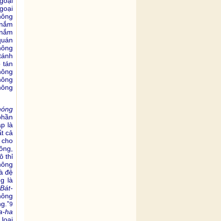
goại
goại
hông
 nắm
 nắm
quán
hông
tánh
 tán
hông
hông
hông
hóng
phần
p là
t cả
 cho
ông,
ô thỉ
không
à đệ
g là
 Bát-
không
g.”
9
a-ha
loại