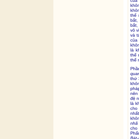
của
khô
khôn
thể
bắt,
bắt,
vô v
và t
của 
khôn
là 
thể 
thể 
Phầ
qua
thứ 
khôn
pháp
nên 
đệ n
là k
cho 
nhất
khôn
nhã
cho
Phẩm
Bát-