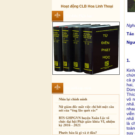
Hoạt động CLB Hoa Linh Thoại
Từ điển Phật học
Nghi
Tác
Ngư
1. 
Kin
chứn
cả p
hai,
Bài mới cập nhật
Dùng
Thíc
vô n
Nhìn lại chính mình
nhã
Nữ giám đốc mất việc chỉ bởi một câu
nha
nói của “ông lão quét rác”
viễn
nhã
BTS GHPGVN huyện Xuân Lộc tổ
chức đại hội Phật giáo khóa VI, nhiệm
là c
kỳ 2016 - 2021
toàn
suy 
Phước báu là gì và ở đâu?