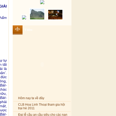
IẢI
phẩm
Video
sự tự
 tất
i là
uận’.
 đức
ớng,
Bát-
 khác
hữu,
Hôm nay ta về đây
Bát-
phải
CLB Hoa Linh Thoại tham gia hội
-mật
,
trại hè 2011
Được
Đại lễ cầu an cầu siêu cho các nạn
Bát-