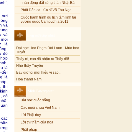
nhân động đất sóng thần Nhật Bản
ánh’,
Phật Đản ca - Ca sĩ Võ Thu Nga
 nơi
Cuộc hành trình du lịch tâm linh tại
hông
vương quốc Campuchia 2011
h và
rung
Blog mới cập nhật
y và
 mọi
Đại học Hoa Phạm Đài Loan - Mùa hoa
, là
Tuyết
ằng:
Thầy ơi, con đã nhận ra Thầy rồi!
p đó
Nhớ thầy Truyền
 hợp
anh,
Bây giờ tôi mới hiểu vì sao...
u là
Hoa tháng Năm
-đề!
’ là
Cổ phần công đức
háp,
Tôi mắc nợ ông Sáu
 thì
Slide Powerpoint
kinh
Đi tìm vũ khúc mùa hè
, có
Mơ màng Phật dạy....
Bài học cuộc sống
-nhã,
quán
Lời thú tội của chị gái nhỏ nhen
Các ngôi chùa Việt Nam
Lời Phật dạy
 các
Lời thì thầm của hoa
Phần
ương
Phật pháp