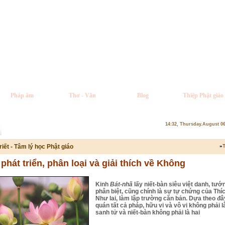
Pháp âm
Thơ - Văn
Blog
Thiệp Phật giáo
14:32, Thursday.August 0
riết - Tâm lý học Phật giáo
»
T
phát triển, phân loại và giải thích về Không
Kinh
Bát-nhã
lấy niết-bàn siêu việt danh, tướ
phân biệt, cũng chính là sự tự chứng của Thí
Như lai, làm lập trường căn bản. Dựa theo đâ
quán tất cả pháp, hữu vi và vô vi không phải là
sanh tử và niết-bàn không phải là hai