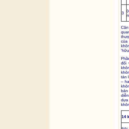
(
3
n
Căn 
qua
thượ
của 
khôn
‘hữu
Phầ
đối 
khôn
khôn
tán 
– ha
khô
bản
diễn
dựa 
khôn
14 
Nội