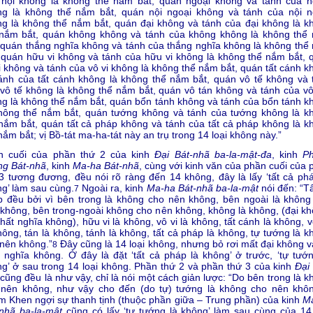
 nội không là không thể nắm bắt, quán ngoại không và tánh của n
ng là không thể nắm bắt, quán nội ngoại không và tánh của nội n
g là không thể nắm bắt, quán đại không và tánh của đại không là k
 nắm bắt, quán không không và tánh của không không là không thể
 quán thắng nghĩa không và tánh của thắng nghĩa không là không thể
 quán hữu vi không và tánh của hữu vi không là không thể nắm bắt, 
i không và tánh của vô vi không là không thể nắm bắt, quán tất cánh k
ánh của tất cánh không là không thể nắm bắt, quán vô tế không và 
vô tế không là không thể nắm bắt, quán vô tán không và tánh của vô
g là không thể nắm bắt, quán bổn tánh không và tánh của bổn tánh k
không thể nắm bắt, quán tướng không và tánh của tướng không là k
nắm bắt, quán tất cả pháp không và tánh của tất cả pháp không là k
nắm bắt; vị Bồ-tát ma-ha-tát này an trụ trong 14 loại không này.”
n cuối của phần thứ 2 của kinh
Đại Bát-nhã ba-la-mật-đa
, kinh
P
ng Bát-nhã
, kinh
Ma-ha Bát-nhã
, cùng với kinh văn của phần cuối của 
3 tương đương, đều nói rõ ràng đến 14 không, đây là lấy ‘tất cả phá
g’ làm sau cùng.
Ngoài ra, kinh
Ma-ha Bát-nhã ba-la-mật
nói đến: “Tấ
7
 đều bởi vì bên trong là không cho nên không, bên ngoài là không
không, bên trong-ngoài không cho nên không, không là không, (đại kh
hất nghĩa không), hữu vi là không, vô vi là không, tất cánh là không, v
hông, tán là không, tánh là không, tất cả pháp là không, tự tướng là 
nên không.”
Đây cũng là 14 loại không, nhưng bỏ rơi mất đại không v
8
 nghĩa không. Ở đây là đặt ‘tất cả pháp là không’ ở trước, ‘tự tướn
g’ ở sau trong 14 loại không. Phần thứ 2 và phần thứ 3 của kinh
Đại
cũng đều là như vậy, chỉ là nói một cách giản lược: “Do bên trong là 
 nên không, như vậy cho đến (do tự) tướng là không cho nên khôn
 Khen ngợi sự thanh tịnh (thuộc phần giữa – Trung phần) của kinh
M
nhã ba-la-mật
cũng có lấy ‘tự tướng là không’ làm sau cùng của 14 