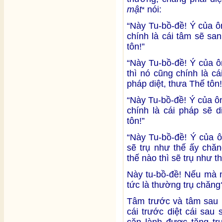
mật
nói:
*
“Này Tu-bồ-đề! Ý của 
chính là cái tâm sẽ sa
tôn!”
“Này Tu-bồ-đề! Ý của 
thì nó cũng chính là c
pháp diệt, thưa Thế tôn!
“Này Tu-bồ-đề! Ý của ô
chính là cái pháp sẽ 
tôn!”
“Này Tu-bồ-đề! Ý của 
sẽ trụ như thế ấy chă
thế nào thì sẽ trụ như th
Này tu-bồ-đề! Nếu mà n
tức là thường trụ chăng
Tâm trước và tâm sau l
cái trước diệt cái sau
căn lành được tăng tr