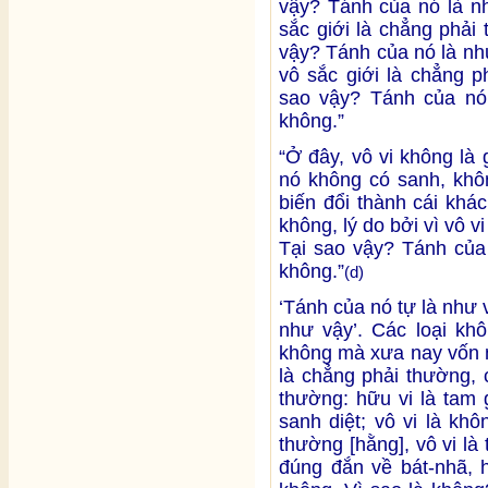
vậy? Tánh của nó là nh
sắc giới là chẳng phải
vậy? Tánh của nó là như
vô sắc giới là chẳng p
sao vậy? Tánh của nó 
không.”
“Ở đây, vô vi không là
nó không có sanh, khôn
biến đổi thành cái khác
không, lý do bởi vì vô v
Tại sao vậy? Tánh của 
không.”
(d)
‘Tánh của nó tự là như v
như vậy’. Các loại kh
không mà xưa nay vốn n
là chẳng phải thường, 
thường: hữu vi là tam 
sanh diệt; vô vi là kh
thường [hằng], vô vi l
đúng đắn về bát-nhã, h