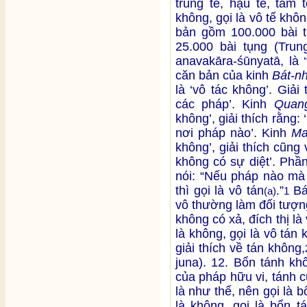
trung tế, hậu tế, tam 
không, gọi là vô tế khô
bản gồm 100.000 bài
25.000 bài tụng (Tru
anavakāra-śūnyatā, là 
căn bản của kinh
Bát-n
là ‘vô tác không’. Giải
các pháp’. Kinh
Quang
không’, giải thích rằng
nơi pháp nào’. Kinh
Ma
không’, giải thích cũng 
không có sự diệt’. Phầ
nói: “Nếu pháp nào mà
thì gọi là vô tán
.”
Bá
(a)
1
vô thường làm đối tượn
không có xả, đích thị là 
là không, gọi là vô tán
giải thích về tán không,
juna). 12. Bổn tánh khô
của pháp hữu vi, tánh c
là như thế, nên gọi là 
là không, gọi là bổn 