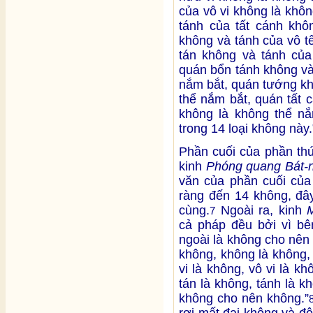
của vô vi không là khô
tánh của tất cánh khô
không và tánh của vô t
tán không và tánh của
quán bổn tánh không và
nắm bắt, quán tướng kh
thể nắm bắt, quán tất 
không là không thể nắm
trong 14 loại không này.
Phần cuối của phần th
kinh
Phóng quang Bát-
văn của phần cuối của
ràng đến 14 không, đây
cùng.
Ngoài ra, kinh
7
cả pháp đều bởi vì bê
ngoài là không cho nên
không, không là không,
vi là không, vô vi là kh
tán là không, tánh là k
không cho nên không.”
rơi mất đại không và đệ