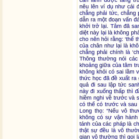
nêu lên ví dụ như cái đ
chẳng phải tức, chẳng p
dẫn ra một đoạn vấn đá
khởi trở lại. Tâm đã sa
diệt này lại là không phả
cho nên hỏi rằng: ‘thế 
của chân như lại là kh
chẳng phải chính là ‘c
Thông thường nói các
khoảng giữa của tâm tr
không khỏi có sai lầm 
thức học đã đề xuất ra g
quả đi sau lập tức san
này đi xuống thấp thì đầ
hiềm nghi về trước và s
có thể có trước và sa
Long thọ: “Nếu vô thườ
không có sự vận hành 
tánh của các pháp là c
thật sự đều là vô thườ
gian vô thường thì gọi 