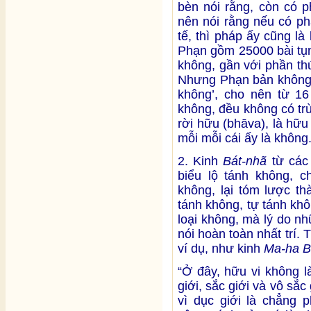
bèn nói rằng, còn có 
nên nói rằng nếu có ph
tế, thì pháp ấy cũng là
Phạn gồm 25000 bài tụng,
không, gần với phần th
Nhưng Phạn bản không c
không’, cho nên từ 16 
không, đều không có tr
rời hữu (bhāva), là hữu
mỗi mỗi cái ấy là không
2. Kinh
Bát-nhã
từ các
biểu lộ tánh không, c
không, lại tóm lược th
tánh không, tự tánh khô
loại không, mà lý do nh
nói hoàn toàn nhất trí.
ví dụ, như kinh
Ma-ha B
“Ở đây, hữu vi không l
giới, sắc giới và vô sắc 
vì dục giới là chẳng p