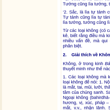
Tướng cũng lìa tướng, t
‘2. Sắc, là lìa tự tán
Tự tánh cũng lìa tự tá
lìa tướng, tướng cũng lì
Từ các loại không (có các
kê, biết rằng điều mà k
nhiều vấn đề, mà qui 
phân biệt.
2. Giải thích về Khô
Không, ở trong kinh
Bá
thuyết minh như thế nà
1. Các loại không mà 
loại không để nói: 1. N
là mắt, tai, mũi, lưỡi, t
tâm của chúng sanh. Sáu
Ngoại không (bahirdhā-
hương, vị, xúc, pháp –
mắt, v.v., nhận lãnh.