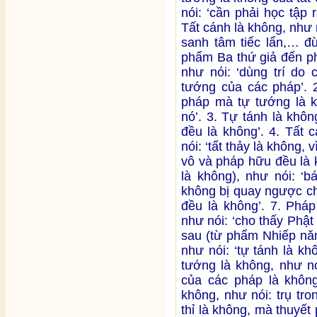
nói: ‘cần phải học tập 
Tất cánh là không, như n
sanh tâm tiếc lẩn,… đ
phẩm Ba thứ giả đến ph
như nói: ‘dùng trí do
tướng của các pháp’. 2
pháp mà tự tướng là k
nó’. 3. Tự tánh là khôn
đều là không’. 4. Tất 
nói: ‘tất thảy là không, 
vô và pháp hữu đều là 
là không), như nói: ‘b
không bị quay ngược ch
đều là không’. 7. Pháp
như nói: ‘cho thấy Phật 
sau (từ phẩm Nhiếp năm
như nói: ‘tự tánh là k
tướng là không, như nó
của các pháp là không’
không, như nói: trụ tro
thỉ là không, mà thuyết