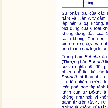
không
Sự phân loại của các l
hàm
và luận A-tỳ-đàm
lập nên 6 loại không, 
Nội dung của 6 loại kh
không đứng đầu của 14 
cánh không. Cho nên,
biến ở trên, dựa vào p
nên thành các loại khôn
Trung bản
Bát-nhã
đã 
(Thượng bản
Bát-nhã
li
sự và nghĩa bất đồng, 
nhiều chỗ liệt kê các 
Bát-nhã
thì thấy nhiều
Tự đến phẩm Tướng lưỡi
‘cần phải học tập tánh 
‘tánh của từ Bồ-tát l
không, như nói: ‘vì kh
danh từ diễn tả’. 4. Tự
tướng là không của tất 