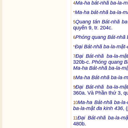
Ma-ha bát-nhã ba-la-m
4
Ma-ha bát-nhã ba-la-mậ
*
Quang tán Bát-nhã ba-
5
quyển 9, tr. 204c.
Phóng quang Bát-nhã b
6
Đại Bát-nhã ba-la-mật-
*
Đại Bát-nhã ba-la-mậ
7
320b-c.
Phóng quang Bá
Ma-ha Bát-nhã ba-la-mậ
Ma-ha Bát-nhã ba-la-m
8
Đại Bát-nhã ba-la-mậ
9
360a. Và Phần thứ 3, qu
Ma-ha Bát-nhã ba-la-
10
ba-la-mật đa kinh 436
, 
Đại Bát-nhã ba-la-m
11
480b.