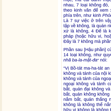
nhau, 7 loại không đó,
theo kinh văn để xem x
phía trên, như kinh
Phó
Là 7 sự việc ở trên vậy
tập về không, là quán r
xứ là không, 4 Đế là k
pháp (hoặc hữu vi, hoặ
Đây là 7 không mà phần
Phần sau [Hậu phần] c
14 loại không, như quy
nhã ba-la-mật-đa
nói:
*
“Vị Bồ-tát ma-ha-tát an
không và tánh của nội 
không và tánh của ngoạ
ngoại không và tánh c
bắt, quán đại không và
bắt, quán không không 
nắm bắt, quán thắng n
không là không thể nắ
hữu vi không là không 