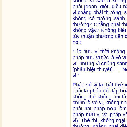
không. Vì sao là không
phải [đoạn] diệt. điều
vi chẳng phải thường, s
không có tướng sanh, 
thường? Chẳng phải thườ
không vậy? Không biết 
tùy thuận phương tiện 
nói:
“Lìa hữu vi thời không
pháp hữu vi tức là vô vi
vi, nhưng vì chúng san
[phân biệt thuyết]. … 
vi.”
Pháp vô vi là thật tướ
phải là pháp đối lập ho
không thể không nói là 
chính là vô vi, không nh
phải hai pháp hợp làm
pháp hữu vi và pháp vô
vi). Thế thì, không ngạ
thường, chẳng phải diệ