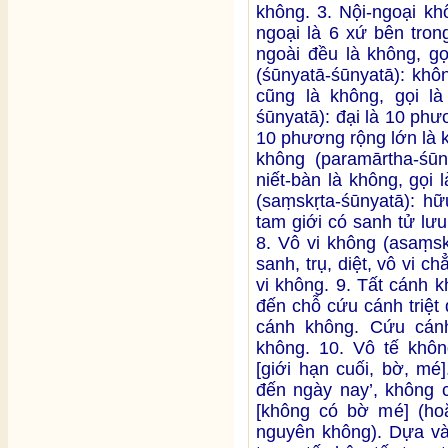
không. 3. Nội-ngoại kh
ngoại là 6 xứ bên tron
ngoài đều là không, gọ
(śūnyatā-śūnyatā): khô
cũng là không, gọi l
śūnyatā): đại là 10 ph
10 phương rộng lớn là k
không (paramārtha-śūny
niết-bàn là không, gọi
(saṃskṛta-śūnyatā): hữu
tam giới có sanh tử lưu
8. Vô vi không (asaṃsk
sanh, trụ, diệt, vô vi c
vi không. 9. Tất cánh k
đến chỗ cứu cánh triệt
cánh không. Cứu cánh 
không. 10. Vô tế không
[giới hạn cuối, bờ, mé
đến ngày nay’, không c
[không có bờ mé] (hoặ
nguyên không). Dựa và