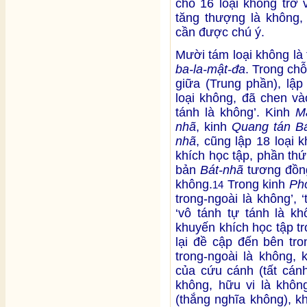
chỗ 16 loại không trở 
tăng thượng là không, v
cần được chú ý.
Mười tám loại không là
ba-la-mật-đa
. Trong ch
giữa (Trung phần), lập
loại không, đã chen và
tánh là không’. Kinh
M
nhã
, kinh
Quang tán B
nhã
, cũng lập 18 loại 
khích học tập, phần th
bản
Bát-nhã
tương đồng
không.
Trong kinh
Ph
14
trong-ngoài là không’, ‘
‘vô tánh tự tánh là kh
khuyến khích học tập t
lại đề cập đến bên tro
trong-ngoài là không, 
của cứu cánh (tất cán
không, hữu vi là không
(thắng nghĩa không), k