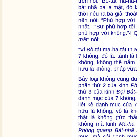
trên nói: “Bồ-tát ma-ha
bát-nhã ba-la-mật, đó 
thời nêu ra ba giải tho
nên nói: “Phù hợp với
nhất.” “Sự phù hợp tối
phù hợp với không.”
Q
4
mật
nói:
*
“Vị Bồ-tát ma-ha-tát th
7 không, đó là: tánh là
không, không thể nắm 
hữu là không, pháp vừa
Bảy loại không cũng đ
phần thứ 2 của kinh
Ph
thứ 3 của kinh
Đại Bát
danh mục của 7 không
liệt kê danh mục của 7
hữu là không, vô là kh
thật là không (tức thắ
không mà kinh
Ma-ha 
Phóng quang Bát-nhã 
mục, mà cái danh mục 