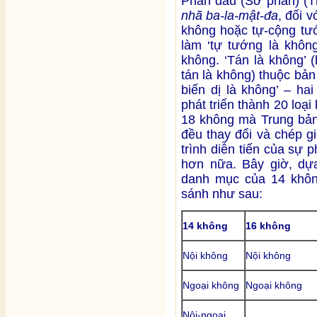
Phần đầu (Sơ phần) (
nhã ba-la-mật-đa
, đối v
không hoặc tự-cộng tướ
làm ‘tự tướng là không
không. ‘Tán là không’ 
tán là không) thuộc bản 
biến dị là không’ – ha
phát triển thành 20 loại
18 không mà Trung bả
đều thay đổi và chép g
trình diễn tiến của sự 
hơn nữa. Bây giờ, dự
danh mục của 14 khôn
sánh như sau:
14 không
16 không
Nội không
Nội không
Ngoại không
Ngoại không
Nội-ngoại