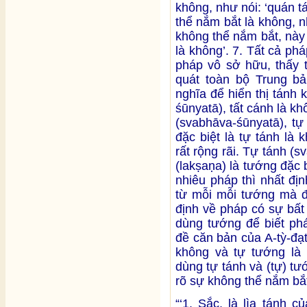
không, như nói: ‘quán t
thể nắm bắt là không, n
không thể nắm bắt, này
là không’. 7. Tất cả ph
pháp vô sở hữu, thấy t
quát toàn bộ Trung b
nghĩa để hiển thị tánh 
śūnyatā), tất cánh là kh
(svabhāva-śūnyatā), tự
đặc biệt là tự tánh là
rất rộng rãi. Tự tánh (
(lakṣaṇa) là tướng đặc 
nhiêu pháp thì nhất đị
từ mỗi mỗi tướng mà đ
định về pháp có sự bất
dùng tướng để biết phá
đề căn bản của A-tỳ-đạ
không và tự tướng là 
dùng tự tánh và (tự) t
rõ sự không thể nắm bắt
“‘1. Sắc, là lìa tánh 