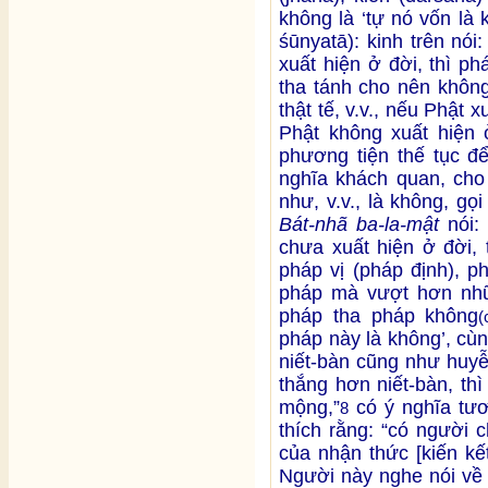
không là ‘tự nó vốn là
śūnyatā): kinh trên nó
xuất hiện ở đời, thì ph
tha tánh cho nên không
thật tế, v.v., nếu Phật 
Phật không xuất hiện 
phương tiện thế tục để
nghĩa khách quan, cho 
như, v.v., là không, g
Bát-nhã ba-la-mật
nói: 
chưa xuất hiện ở đời, 
pháp vị (pháp định), ph
pháp mà vượt hơn nhữn
pháp tha pháp không
(
pháp này là không’, cù
niết-bàn cũng như huy
thắng hơn niết-bàn, thì
mộng,”
có ý nghĩa tư
8
thích rằng: “có người 
của nhận thức [kiến kế
Người này nghe nói về n