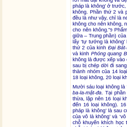
pháp là không’ ở trước, 
không. Phần thứ 2 và 
đều là như vậy, chỉ là n
không cho nên không, n
cho nên không.”
Phẩm 
9
giữa – Trung phần) của
lấy ‘tự tướng là không
thứ 2 của kinh
Đại Bát
và kinh
Phóng quang B
không là được xếp vào 
sau bị chép dời đi san
thành nhóm của 14 loại
18 loại không, 20 loại k
Mười sáu loại không là
ba-la-mật-đa
. Tại phần
thừa, lập nên 16 loại 
đến 16 loại không). 16
pháp là không’ là sau 
của vô là không’ và ‘vô
chỗ khuyến khích học 