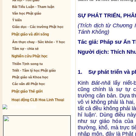
Xã hội - Tôn giáo
Bài Tiểu Luận - Tham luận
Văn học Phật giáo
SỰ PHÁT TRIỂN, PHÂ
Ý kiến
(Trích dịch từ Chương 
Giáo dục - Các trường Phật học
Tánh Không)
Phật giáo và đời sống
Tác giả: Pháp sư Ấn 
Ẩm thực chay - Sức khỏe - Y học
Tâm sự - chia sẻ
Người dịch: Thích Nh
Nghiên cứu Phật học
Thiền Tịnh song tu
Triết - Tâm lý học Phật giáo
1. Sự phát triển và p
Phật giáo và Khoa học
Kinh
Bát-nhã
lấy niết-
Các vấn đề Phật học
cũng chính là sự tự c
Phật giáo Thế giới
trường căn bản. Dựa th
Hoạt động CLB Hoa Linh Thoại
vô vi không phải là hai,
Từ điển Phật học
tất cả đều không phải là
hí luận’. Dùng điều nà
như sự giáo hóa của 
thường, khổ, mà trực ti
nhập môn, đây là Phật 