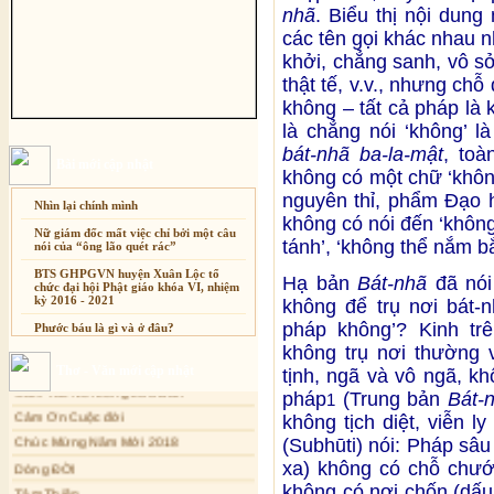
nhã
. Biểu thị nội dung
các tên gọi khác nhau 
khởi, chẳng sanh, vô sở 
thật tế, v.v., nhưng ch
không – tất cả pháp là 
là chẳng nói ‘không’ 
bát-nhã ba-la-mật
, toà
Bài mới cập nhật
không có một chữ ‘khôn
nguyên thỉ, phẩm Đạo 
Nhìn lại chính mình
không có nói đến ‘không’,
Nữ giám đốc mất việc chỉ bởi một câu
tánh’, ‘không thể nắm bắt
nói của “ông lão quét rác”
BTS GHPGVN huyện Xuân Lộc tổ
Hạ bản
Bát-nhã
đã nói
chức đại hội Phật giáo khóa VI, nhiệm
kỳ 2016 - 2021
không để trụ nơi bát-n
pháp không’? Kinh trê
Phước báu là gì và ở đâu?
Xuân Thi
không trụ nơi thường v
Sự thương-ghét của con người
Cảm Tác Nỗi Lòng Lưu Dân
Thơ - Văn mới cập nhật
tịnh, ngã và vô ngã, k
Mối lo của con người
Cảm Ơn Cuộc đời
pháp
(Trung bản
Bát-
1
Cải đạo: Nguyên nhân & giải pháp
Chúc Mừng Năm Mới 2018
không tịch diệt, viễn l
Nỗi lòng của các bệnh nhân nghèo
Dòng ĐỜI
(Subhūti) nói: Pháp sâu
Tâm Thiền
xa) không có chỗ chướ
An Giang: Tịnh thất Quy Nguyên
phát quà từ thiện tại xã Cư Yang
không có nơi chốn (dấu 
Chuông Ngân