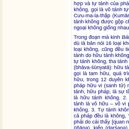
hợp và tự tánh của ph
không, gọi là vô tánh 
Cưu-ma-la-thập (Kumāra
tánh không được gộp ch
ngoại không giống nhau
Trong đoạn mà kinh
Bá
dù là bản nói 16 loại k
loại không, cũng đều ti
tánh do hữu tánh không
tự tánh không, tha tánh
(bhāva-śūnyatā): hữu tá
gọi là tam hữu, quá tr
hữu, trong 12 duyên kh
pháp hữu vi (sanh tử) 
tánh, hữu pháp, là sự t
là hữu tánh không. 2.
tánh là vô hữu – vô vi 
không. 3. Tự tánh khôn
cả pháp đều là không, 
phải do cái thấy [quan n
(jñāna), kiến (darśana