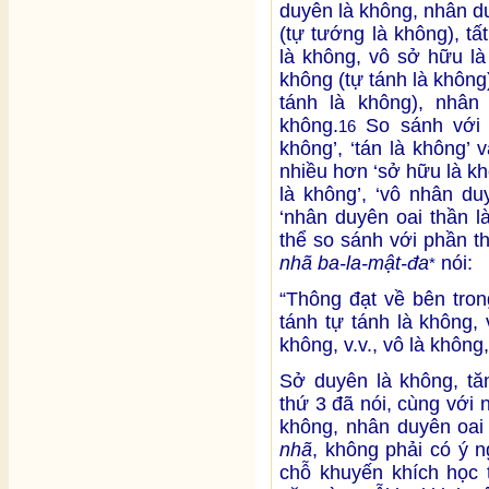
duyên là không, nhân d
(tự tướng là không), t
là không, vô sở hữu là
không (tự tánh là không)
tánh là không), nhân
không.
So sánh với 1
16
không’, ‘tán là không’ 
nhiều hơn ‘sở hữu là khô
là không’, ‘vô nhân du
‘nhân duyên oai thần l
thể so sánh với phần t
nhã ba-la-mật-đa
nói:
*
“Thông đạt về bên tron
tánh tự tánh là không,
không, v.v., vô là không,
Sở duyên là không, tă
thứ 3 đã nói, cùng với
không, nhân duyên oai
nhã
, không phải có ý n
chỗ khuyến khích học 