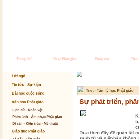
Trang chủ
Nhạc Phật giáo
Pháp âm
Thơ 
Lời ngỏ
Tin tức - Sự kiện
Triết - Tâm lý học Phật giáo
Bài học cuộc sống
Sự phát triển, phâ
Văn hóa Phật giáo
Lịch sử - Nhân vật
K
Phim ảnh - Âm nhạc Phật giáo
t
Di sản - Kiến trúc - Mỹ thuật
c
Giáo dục Phật giáo
Dựa theo đây để quán tất cả
sanh tử và niết-bàn không p