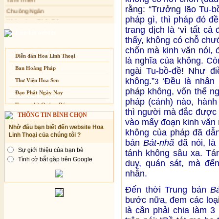
Tịnh xá Ngọc Đăng khai giảng Thiền
rằng: “Trưởng lão Tu-b
Kính mừng Phật Đản
dành cho Người bận rộn
pháp gì, thì pháp đó đề
Anh không chết đâu em
trang dịch là ‘vì tất c
Kiếp này
Liên kết website
thấy, không có chỗ chư
chốn mà kinh văn nói, 
Diễn đàn Hoa Linh Thoại
là nghĩa của không. Cò
Ban Hoằng Pháp
ngài Tu-bồ-đề! Như đi
không.”
‘Đều là nhân n
3
Thư Viện Hoa Sen
pháp không, vốn thể n
Đạo Phật Ngày Nay
pháp (cảnh) nào, hành
Trang nhà Quảng Đức
thì người mà đắc được 
THÔNG TIN BÌNH CHỌN
Báo Giác Ngộ
vào mấy đoạn kinh văn 
Nhờ đâu bạn biết đến website Hoa
Vesak 2014
không của pháp đã dẫn
Linh Thoại của chúng tôi ?
bản
Bát-nhã
đã nói, là
Sự giới thiệu của bạn bè
tánh không sâu xa. Tán
Tình cờ bắt gặp trên Google
duy, quán sát, mà đến
nhẫn.
Đến thời Trung bản
B
bước nữa, đem các loại
là cần phải chia làm 3