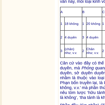
văn này, mỗi loại kinh v
A
B
C
1
18 không
1
20 không
1
2
4 duyên
3
4 duyên
(chân)
Chân
3
2
2
như, v.v.
như, v.v.
Căn cứ vào đây có thể 
duyên, mà
Phóng quan
duyên, sở duyên duyên
nhầm là thuộc vào loại
Phạn bổn truyền lại, là
không, v.v.’ mà phần thứ
nêu tóm lược ‘hữu tánh 
là không’, ‘tha tánh là k