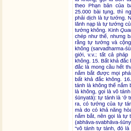
theo Phạn bản của b
25.000 bài tụng, thì n
phải dịch là tự tướng. 
lãnh nạp là tự tướng của
tướng không. Kinh
Qua
chép như thế, nhưng bả
rằng tự tướng và cộng
không (sarvadharma-śūn
giới, v.v.; tất cả phá
không. 15. Bất khả đắc
đắc là mong cầu hết th
nắm bắt được mọi pháp]
bất khả đắc không. 16
tánh là không thể nắm 
là không, gọi là vô tá
śūnyatā): tự tánh là ‘
ra, có tướng của tự tá
mà do có khả năng hòa
nắm bắt, nên gọi là tự
(abhāva-svabhāva-śūny
“vô tánh tự tánh, đó l