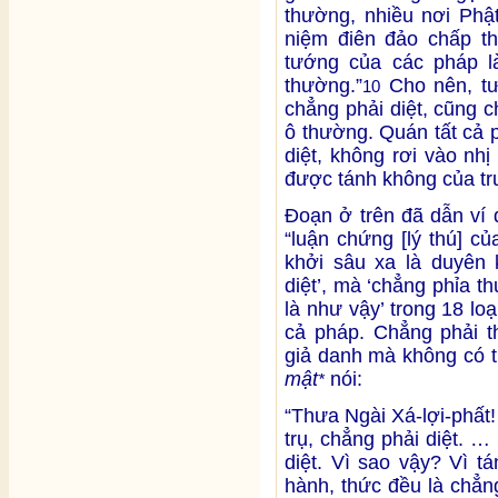
thường, nhiều nơi Phật
niệm điên đảo chấp t
tướng của các pháp l
thường.”
Cho nên, tư
10
chẳng phải diệt, cũng 
ô thường. Quán tất cả 
diệt, không rơi vào nh
được tánh không của tr
Đoạn ở trên đã dẫn ví d
“luận chứng [lý thú] c
khởi sâu xa là duyên 
diệt’, mà ‘chẳng phỉa t
là như vậy’ trong 18 loạ
cả pháp. Chẳng phải t
giả danh mà không có t
mật
nói:
*
“Thưa Ngài Xá-lợi-phất
trụ, chẳng phải diệt. 
diệt. Vì sao vậy? Vì t
hành, thức đều là chẳn