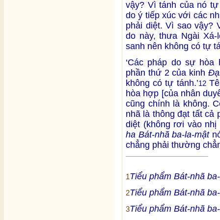
vậy? Vì tánh của nó tự
do ý tiếp xúc với các 
phải diệt. Vì sao vậy? 
do này, thưa Ngài Xá-
sanh nên không có tự tá
‘Các pháp do sự hòa 
phần thứ 2 của kinh
Đạ
không có tự tánh.’
Tên
12
hòa hợp [của nhân duyê
cũng chính là không. C
nhã là thông đạt tất cả
diệt (không rơi vào nh
ha Bát-nhã ba-la-mật
nó
chẳng phải thường chẳn
Tiểu phẩm Bát-nhã ba-
1
Tiểu phẩm Bát-nhã ba-
2
Tiểu phẩm Bát-nhã ba-
3