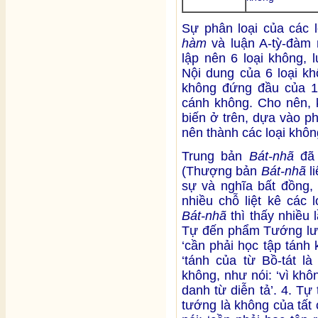
Sự phân loại của các l
hàm
và luận A-tỳ-đàm
lập nên 6 loại không, 
Nội dung của 6 loại kh
không đứng đầu của 14 
cánh không. Cho nên,
biến ở trên, dựa vào p
nên thành các loại khôn
Trung bản
Bát-nhã
đã 
(Thượng bản
Bát-nhã
li
sự và nghĩa bất đồng, 
nhiều chỗ liệt kê các 
Bát-nhã
thì thấy nhiều
Tự đến phẩm Tướng lưỡi
‘cần phải học tập tánh 
‘tánh của từ Bồ-tát l
không, như nói: ‘vì kh
danh từ diễn tả’. 4. Tự
tướng là không của tất 