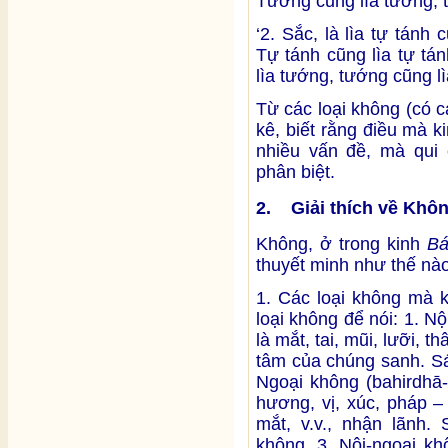
Tướng cũng lìa tướng, t
‘2. Sắc, là lìa tự tán
Tự tánh cũng lìa tự tá
lìa tướng, tướng cũng lì
Từ các loại không (có các
kê, biết rằng điều mà k
nhiều vấn đề, mà qui 
phân biệt.
2. Giải thích về Khô
Không, ở trong kinh
Bá
thuyết minh như thế nà
1. Các loại không mà 
loại không để nói: 1. N
là mắt, tai, mũi, lưỡi, t
tâm của chúng sanh. Sáu
Ngoại không (bahirdhā-
hương, vị, xúc, pháp –
mắt, v.v., nhận lãnh.
không. 3. Nội-ngoại kh