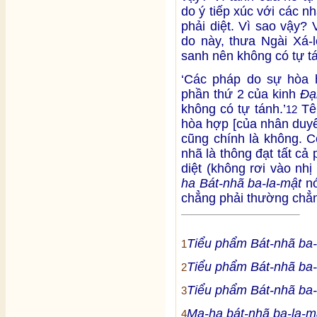
do ý tiếp xúc với các 
phải diệt. Vì sao vậy? 
do này, thưa Ngài Xá-
sanh nên không có tự tá
‘Các pháp do sự hòa 
phần thứ 2 của kinh
Đạ
không có tự tánh.’
Tên
12
hòa hợp [của nhân duyê
cũng chính là không. C
nhã là thông đạt tất cả
diệt (không rơi vào nh
ha Bát-nhã ba-la-mật
nó
chẳng phải thường chẳn
Tiểu phẩm Bát-nhã ba-
1
Tiểu phẩm Bát-nhã ba-
2
Tiểu phẩm Bát-nhã ba-
3
Ma-ha bát-nhã ba-la-m
4