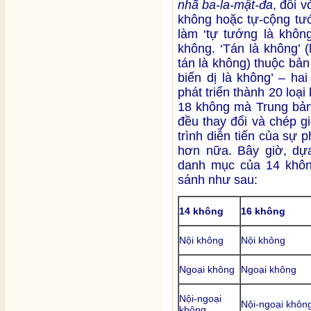
nhã ba-la-mật-đa
, đối v
không hoặc tự-cộng tướ
làm ‘tự tướng là không
không. ‘Tán là không’ 
tán là không) thuộc bản 
biến dị là không’ – ha
phát triển thành 20 loại
18 không mà Trung bả
đều thay đổi và chép g
trình diễn tiến của sự 
hơn nữa. Bây giờ, dự
danh mục của 14 khôn
sánh như sau:
14 không
16 không
Nội không
Nội không
Ngoại không
Ngoại không
Nội-ngoại
Nội-ngoại khôn
không