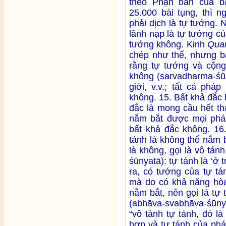
theo Phạn bản của b
25.000 bài tụng, thì n
phải dịch là tự tướng. 
lãnh nạp là tự tướng của
tướng không. Kinh
Qua
chép như thế, nhưng bả
rằng tự tướng và cộng
không (sarvadharma-śūn
giới, v.v.; tất cả phá
không. 15. Bất khả đắc
đắc là mong cầu hết th
nắm bắt được mọi pháp]
bất khả đắc không. 16
tánh là không thể nắm 
là không, gọi là vô tá
śūnyatā): tự tánh là ‘
ra, có tướng của tự tá
mà do có khả năng hòa
nắm bắt, nên gọi là tự
(abhāva-svabhāva-śūny
“vô tánh tự tánh, đó l
hợp và tự tánh của ph