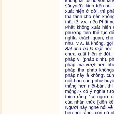
không là ‘tự nó vốn là
śūnyatā): kinh trên nó
xuất hiện ở đời, thì ph
tha tánh cho nên không
thật tế, v.v., nếu Phật 
Phật không xuất hiện 
phương tiện thế tục để
nghĩa khách quan, cho 
như, v.v., là không, g
Bát-nhã ba-la-mật
nói: 
chưa xuất hiện ở đời, 
pháp vị (pháp định), ph
pháp mà vượt hơn nhữn
pháp tha pháp không
(
pháp này là không’, cù
niết-bàn cũng như huy
thắng hơn niết-bàn, thì
mộng,”
có ý nghĩa tư
8
thích rằng: “có người 
của nhận thức [kiến kế
Người này nghe nói về n
bèn nói rằng, còn có 