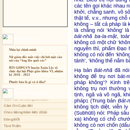
các tên gọi khác nhau 
khởi, chẳng sanh, vô sở 
thật tế, v.v., nhưng ch
không – tất cả pháp là 
là chẳng nói ‘không’ 
bát-nhã ba-la-mật
, toà
Bài mới cập nhật
không có một chữ ‘khôn
nguyên thỉ, phẩm Đạo 
Nhìn lại chính mình
không có nói đến ‘không’,
Nữ giám đốc mất việc chỉ bởi một câu
tánh’, ‘không thể nắm bắt
nói của “ông lão quét rác”
BTS GHPGVN huyện Xuân Lộc tổ
Hạ bản
Bát-nhã
đã nói
chức đại hội Phật giáo khóa VI, nhiệm
kỳ 2016 - 2021
không để trụ nơi bát-n
pháp không’? Kinh trê
Phước báu là gì và ở đâu?
Xuân Thi
không trụ nơi thường v
Sự thương-ghét của con người
Cảm Tác Nỗi Lòng Lưu Dân
Thơ - Văn mới cập nhật
tịnh, ngã và vô ngã, k
Mối lo của con người
Cảm Ơn Cuộc đời
pháp
(Trung bản
Bát-
1
Cải đạo: Nguyên nhân & giải pháp
Chúc Mừng Năm Mới 2018
không tịch diệt, viễn l
Nỗi lòng của các bệnh nhân nghèo
Dòng ĐỜI
(Subhūti) nói: Pháp sâu
xa) không có chỗ chướ
An Giang: Tịnh thất Quy Nguyên
Tâm Thiền
phát quà từ thiện tại xã Cư Yang
không có nơi chốn (dấu 
Chuông Ngân
Tịnh xá Ngọc Đăng khai giảng Thiền