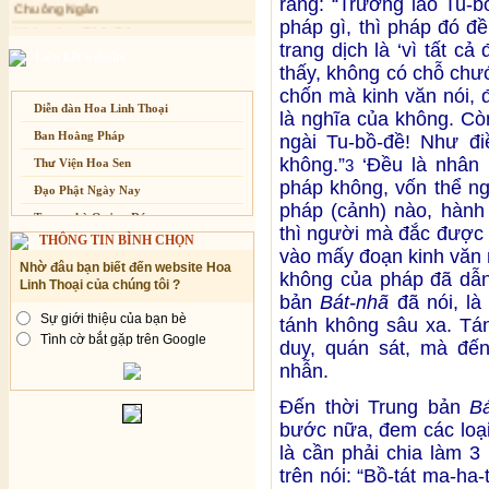
rằng: “Trưởng lão Tu-b
Kính mừng Phật Đản
dành cho Người bận rộn
pháp gì, thì pháp đó đề
Anh không chết đâu em
trang dịch là ‘vì tất c
Liên kết website
Kiếp này
thấy, không có chỗ chư
chốn mà kinh văn nói, 
Diễn đàn Hoa Linh Thoại
là nghĩa của không. Cò
Ban Hoằng Pháp
ngài Tu-bồ-đề! Như đi
không.”
‘Đều là nhân n
3
Thư Viện Hoa Sen
pháp không, vốn thể n
Đạo Phật Ngày Nay
pháp (cảnh) nào, hành
Trang nhà Quảng Đức
thì người mà đắc được 
THÔNG TIN BÌNH CHỌN
Báo Giác Ngộ
vào mấy đoạn kinh văn 
Nhờ đâu bạn biết đến website Hoa
Vesak 2014
không của pháp đã dẫn
Linh Thoại của chúng tôi ?
bản
Bát-nhã
đã nói, là
Sự giới thiệu của bạn bè
tánh không sâu xa. Tán
Tình cờ bắt gặp trên Google
duy, quán sát, mà đến
nhẫn.
Đến thời Trung bản
B
bước nữa, đem các loại
là cần phải chia làm 3
trên nói: “Bồ-tát ma-ha