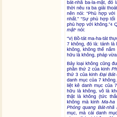
bát-nhã ba-la-mật, đó 
thời nêu ra ba giải tho
nên nói: “Phù hợp với
nhất.” “Sự phù hợp tối
phù hợp với không.”
Q
4
mật
nói:
*
“Vị Bồ-tát ma-ha-tát th
7 không, đó là: tánh là
không, không thể nắm 
hữu là không, pháp vừa
Bảy loại không cũng đ
phần thứ 2 của kinh
Ph
thứ 3 của kinh
Đại Bát
danh mục của 7 không
liệt kê danh mục của 7
hữu là không, vô là kh
thật là không (tức thắ
không mà kinh
Ma-ha 
Phóng quang Bát-nhã 
mục, mà cái danh mục 