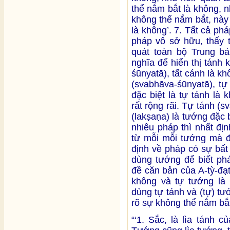
thể nắm bắt là không, n
không thể nắm bắt, này
là không’. 7. Tất cả ph
pháp vô sở hữu, thấy t
quát toàn bộ Trung b
nghĩa để hiển thị tánh 
śūnyatā), tất cánh là kh
(svabhāva-śūnyatā), tự
đặc biệt là tự tánh là
rất rộng rãi. Tự tánh (
(lakṣaṇa) là tướng đặc 
nhiêu pháp thì nhất đị
từ mỗi mỗi tướng mà đ
định về pháp có sự bất
dùng tướng để biết phá
đề căn bản của A-tỳ-đạ
không và tự tướng là 
dùng tự tánh và (tự) t
rõ sự không thể nắm bắt
“‘1. Sắc, là lìa tánh 