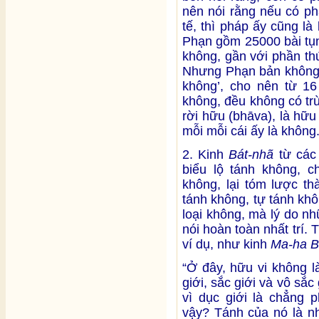
nên nói rằng nếu có ph
tế, thì pháp ấy cũng là
Phạn gồm 25000 bài tụng,
không, gần với phần th
Nhưng Phạn bản không c
không’, cho nên từ 16 
không, đều không có tr
rời hữu (bhāva), là hữu
mỗi mỗi cái ấy là không
2. Kinh
Bát-nhã
từ các
biểu lộ tánh không, c
không, lại tóm lược th
tánh không, tự tánh khô
loại không, mà lý do nh
nói hoàn toàn nhất trí.
ví dụ, như kinh
Ma-ha B
“Ở đây, hữu vi không l
giới, sắc giới và vô sắc 
vì dục giới là chẳng p
vậy? Tánh của nó là nh