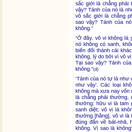
sắc giới là chẳng phải
vậy? Tánh của nó là như
vô sắc giới là chẳng p
sao vậy? Tánh của nó 
không.”
“Ở đây, vô vi không là
nó không có sanh, khôn
biến đổi thành cái khác
không, lý do bởi vì vô v
Tại sao vậy? Tánh của 
không.”
(d)
‘Tánh của nó tự là như v
như vậy’. Các loại kh
không mà xưa nay vốn n
là chẳng phải thường, 
thường: hữu vi là tam 
sanh diệt; vô vi là kh
thường [hằng], vô vi l
đúng đắn về bát-nhã, h
không. Vì sao là không