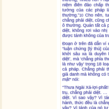
niệm điên đảo chấp t
tướng của các pháp l
thường.”
Cho nên, tư
10
chẳng phải diệt, cũng 
ô thường. Quán tất cả 
diệt, không rơi vào nh
được tánh không của tr
Đoạn ở trên đã dẫn ví d
“luận chứng [lý thú] c
khởi sâu xa là duyên 
diệt’, mà ‘chẳng phỉa t
là như vậy’ trong 18 loạ
cả pháp. Chẳng phải t
giả danh mà không có t
mật
nói:
*
“Thưa Ngài Xá-lợi-phất
trụ, chẳng phải diệt. 
diệt. Vì sao vậy? Vì t
hành, thức đều là chẳn
vậy? Vì tánh của nó tự