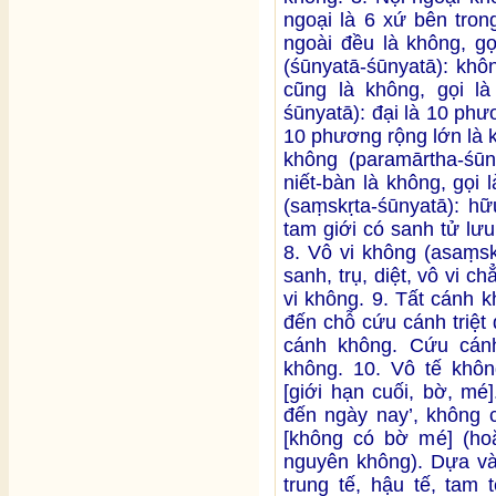
ngoại là 6 xứ bên tron
ngoài đều là không, gọ
(śūnyatā-śūnyatā): khô
cũng là không, gọi l
śūnyatā): đại là 10 ph
10 phương rộng lớn là k
không (paramārtha-śūny
niết-bàn là không, gọi
(saṃskṛta-śūnyatā): hữu
tam giới có sanh tử lưu
8. Vô vi không (asaṃsk
sanh, trụ, diệt, vô vi c
vi không. 9. Tất cánh k
đến chỗ cứu cánh triệt
cánh không. Cứu cánh 
không. 10. Vô tế không
[giới hạn cuối, bờ, mé
đến ngày nay’, không c
[không có bờ mé] (hoặ
nguyên không). Dựa và
trung tế, hậu tế, tam 