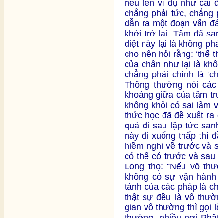
nêu lên ví dụ như cái đ
chẳng phải tức, chẳng p
dẫn ra một đoạn vấn đá
khởi trở lại. Tâm đã sa
diệt này lại là không phả
cho nên hỏi rằng: ‘thế 
của chân như lại là kh
chẳng phải chính là ‘c
Thông thường nói các
khoảng giữa của tâm tr
không khỏi có sai lầm 
thức học đã đề xuất ra g
quả đi sau lập tức san
này đi xuống thấp thì đầ
hiềm nghi về trước và s
có thể có trước và sa
Long thọ: “Nếu vô thườ
không có sự vận hành 
tánh của các pháp là c
thật sự đều là vô thườ
gian vô thường thì gọi 
thường, nhiều nơi Phật