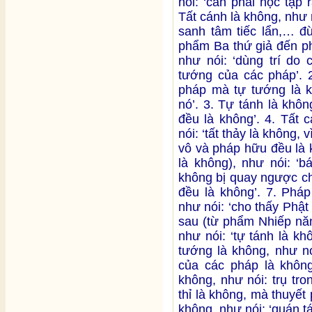
nói: ‘cần phải học tập 
Tất cánh là không, như n
sanh tâm tiếc lẩn,… đ
phẩm Ba thứ giả đến ph
như nói: ‘dùng trí do
tướng của các pháp’. 2
pháp mà tự tướng là k
nó’. 3. Tự tánh là khôn
đều là không’. 4. Tất 
nói: ‘tất thảy là không, 
vô và pháp hữu đều là 
là không), như nói: ‘b
không bị quay ngược ch
đều là không’. 7. Pháp
như nói: ‘cho thấy Phật 
sau (từ phẩm Nhiếp năm
như nói: ‘tự tánh là k
tướng là không, như nó
của các pháp là không’
không, như nói: trụ tro
thỉ là không, mà thuyết
không, như nói: ‘quán t