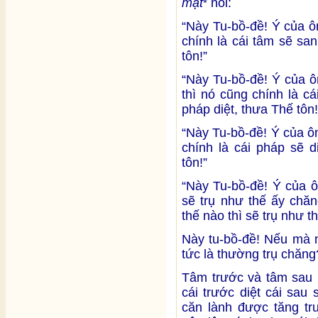
mật
nói:
*
“Này Tu-bồ-đề! Ý của 
chính là cái tâm sẽ sa
tôn!”
“Này Tu-bồ-đề! Ý của 
thì nó cũng chính là c
pháp diệt, thưa Thế tôn!
“Này Tu-bồ-đề! Ý của ô
chính là cái pháp sẽ 
tôn!”
“Này Tu-bồ-đề! Ý của 
sẽ trụ như thế ấy chă
thế nào thì sẽ trụ như th
Này tu-bồ-đề! Nếu mà n
tức là thường trụ chăng
Tâm trước và tâm sau l
cái trước diệt cái sau
căn lành được tăng tr