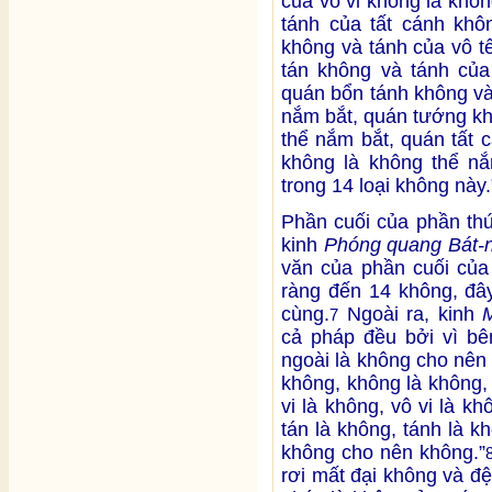
của vô vi không là khô
tánh của tất cánh khô
không và tánh của vô t
tán không và tánh của
quán bổn tánh không và
nắm bắt, quán tướng kh
thể nắm bắt, quán tất 
không là không thể nắm
trong 14 loại không này.
Phần cuối của phần th
kinh
Phóng quang Bát-
văn của phần cuối của
ràng đến 14 không, đây
cùng.
Ngoài ra, kinh
7
cả pháp đều bởi vì bê
ngoài là không cho nên
không, không là không,
vi là không, vô vi là kh
tán là không, tánh là k
không cho nên không.”
rơi mất đại không và đệ