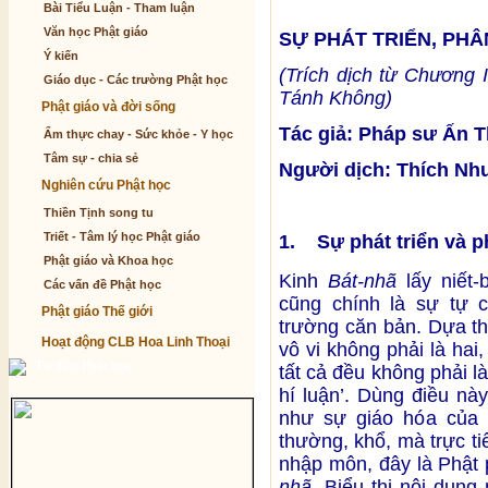
Bài Tiểu Luận - Tham luận
Văn học Phật giáo
SỰ PHÁT TRIỂN, PHÂ
Ý kiến
(Trích dịch từ Chương 
Giáo dục - Các trường Phật học
Tánh Không)
Phật giáo và đời sống
Tác giả: Pháp sư Ấn 
Ẩm thực chay - Sức khỏe - Y học
Tâm sự - chia sẻ
Người dịch: Thích Nh
Nghiên cứu Phật học
Thiền Tịnh song tu
Triết - Tâm lý học Phật giáo
1. Sự phát triển và p
Phật giáo và Khoa học
Kinh
Bát-nhã
lấy niết-
Các vấn đề Phật học
cũng chính là sự tự c
Phật giáo Thế giới
trường căn bản. Dựa th
Hoạt động CLB Hoa Linh Thoại
vô vi không phải là hai,
Từ điển Phật học
tất cả đều không phải là
hí luận’. Dùng điều nà
như sự giáo hóa của 
thường, khổ, mà trực ti
nhập môn, đây là Phật 
nhã
. Biểu thị nội dung