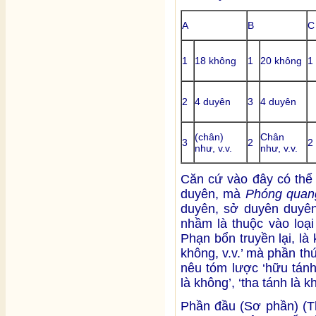
A
B
C
1
18 không
1
20 không
1
2
4 duyên
3
4 duyên
(chân)
Chân
3
2
2
như, v.v.
như, v.v.
Căn cứ vào đây có thể 
duyên, mà
Phóng quan
duyên, sở duyên duyên
nhầm là thuộc vào loại
Phạn bổn truyền lại, là
không, v.v.’ mà phần thứ
nêu tóm lược ‘hữu tánh 
là không’, ‘tha tánh là k
Phần đầu (Sơ phần) (