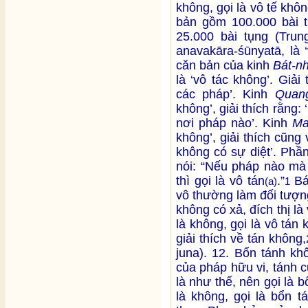
không, gọi là vô tế khô
bản gồm 100.000 bài
25.000 bài tụng (Tru
anavakāra-śūnyatā, là 
căn bản của kinh
Bát-n
là ‘vô tác không’. Giải
các pháp’. Kinh
Quang
không’, giải thích rằng
nơi pháp nào’. Kinh
Ma
không’, giải thích cũng 
không có sự diệt’. Phầ
nói: “Nếu pháp nào mà
thì gọi là vô tán
.”
Bá
(a)
1
vô thường làm đối tượn
không có xả, đích thị là 
là không, gọi là vô tán
giải thích về tán không,
juna). 12. Bổn tánh khô
của pháp hữu vi, tánh c
là như thế, nên gọi là 
là không, gọi là bổn 