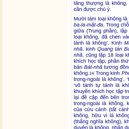
tăng thượng là không, v
cần được chú ý.
Mười tám loại không là
ba-la-mật-đa
. Trong ch
giữa (Trung phần), lập
loại không, đã chen và
tánh là không’. Kinh
M
nhã
, kinh
Quang tán B
nhã
, cũng lập 18 loại 
khích học tập, phần th
bản
Bát-nhã
tương đồng
không.
Trong kinh
Ph
14
trong-ngoài là không’, ‘
‘vô tánh tự tánh là kh
khuyến khích học tập t
lại đề cập đến bên tro
trong-ngoài là không, 
của cứu cánh (tất cán
không, hữu vi là không
(thắng nghĩa không), k
duyên là không, nhân d