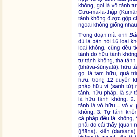
không, gọi là vô tánh 
Cưu-ma-la-thập (Kumāra
tánh không được gộp ch
ngoại không giống nhau
Trong đoạn mà kinh
Bá
dù là bản nói 16 loại k
loại không, cũng đều ti
tánh do hữu tánh không
tự tánh không, tha tánh
(bhāva-śūnyatā): hữu tá
gọi là tam hữu, quá tr
hữu, trong 12 duyên kh
pháp hữu vi (sanh tử) 
tánh, hữu pháp, là sự t
là hữu tánh không. 2.
tánh là vô hữu – vô vi 
không. 3. Tự tánh khôn
cả pháp đều là không, 
phải do cái thấy [quan n
(jñāna), kiến (darśana