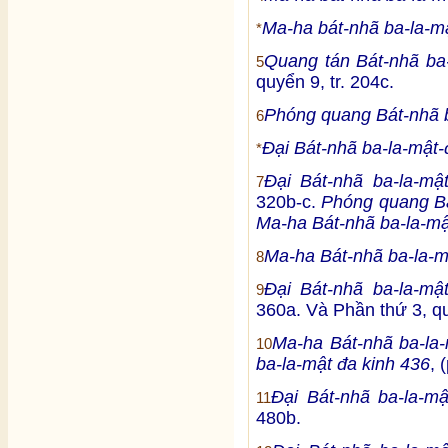
Ma-ha bát-nhã ba-la-mậ
*
Quang tán Bát-nhã ba-
5
quyển 9, tr. 204c.
Phóng quang Bát-nhã b
6
Đại Bát-nhã ba-la-mật-
*
Đại Bát-nhã ba-la-mậ
7
320b-c.
Phóng quang Bá
Ma-ha Bát-nhã ba-la-mậ
Ma-ha Bát-nhã ba-la-m
8
Đại Bát-nhã ba-la-mậ
9
360a. Và Phần thứ 3, qu
Ma-ha Bát-nhã ba-la-
10
ba-la-mật đa kinh 436
, 
Đại Bát-nhã ba-la-m
11
480b.