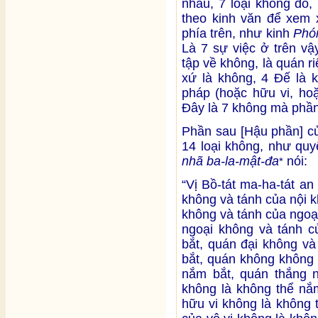
nhau, 7 loại không đó,
theo kinh văn để xem x
phía trên, như kinh
Phó
Là 7 sự việc ở trên vậy
tập về không, là quán r
xứ là không, 4 Đế là k
pháp (hoặc hữu vi, hoặ
Đây là 7 không mà phần
Phần sau [Hậu phần] c
14 loại không, như quy
nhã ba-la-mật-đa
nói:
*
“Vị Bồ-tát ma-ha-tát an
không và tánh của nội 
không và tánh của ngoạ
ngoại không và tánh c
bắt, quán đại không và
bắt, quán không không 
nắm bắt, quán thắng n
không là không thể nắ
hữu vi không là không 