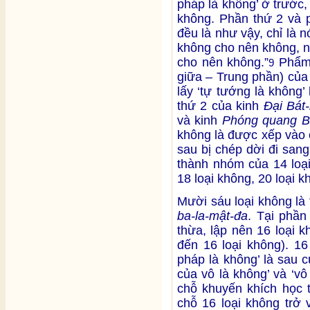
pháp là không’ ở trước, 
không. Phần thứ 2 và 
đều là như vậy, chỉ là n
không cho nên không, n
cho nên không.”
Phẩm 
9
giữa – Trung phần) của
lấy ‘tự tướng là không
thứ 2 của kinh
Đại Bát
và kinh
Phóng quang B
không là được xếp vào 
sau bị chép dời đi san
thành nhóm của 14 loại
18 loại không, 20 loại k
Mười sáu loại không là
ba-la-mật-đa
. Tại phần
thừa, lập nên 16 loại 
đến 16 loại không). 16
pháp là không’ là sau 
của vô là không’ và ‘vô
chỗ khuyến khích học 
chỗ 16 loại không trở 