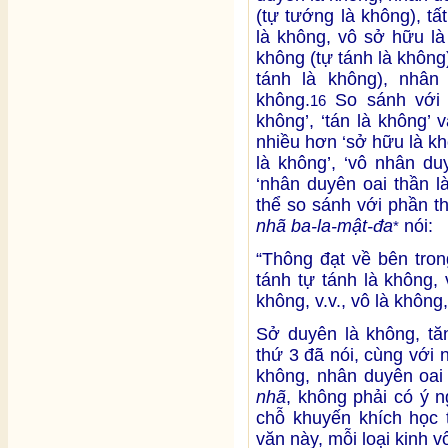
(tự tướng là không), t
là không, vô sở hữu là
không (tự tánh là không)
tánh là không), nhân
không.
So sánh với 1
16
không’, ‘tán là không’ 
nhiều hơn ‘sở hữu là khô
là không’, ‘vô nhân du
‘nhân duyên oai thần l
thể so sánh với phần t
nhã ba-la-mật-đa
nói:
*
“Thông đạt về bên tron
tánh tự tánh là không,
không, v.v., vô là không,
Sở duyên là không, tă
thứ 3 đã nói, cùng với
không, nhân duyên oai
nhã
, không phải có ý n
chỗ khuyến khích học 
văn này, mỗi loại kinh v