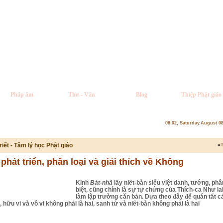
Pháp âm
Thơ - Văn
Blog
Thiệp Phật giáo
08:02, Saturday.August 0
riết - Tâm lý học Phật giáo
»
T
phát triển, phân loại và giải thích về Không
Kinh
Bát-nhã
lấy niết-bàn siêu việt danh, tướng, phâ
biệt, cũng chính là sự tự chứng của Thích-ca Như lai
làm lập trường căn bản. Dựa theo đây để quán tất c
 hữu vi và vô vi không phải là hai, sanh tử và niết-bàn không phải là hai