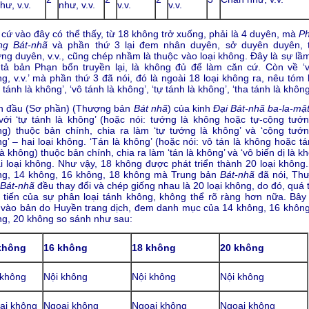
hư, v.v.
như, v.v.
v.v.
v.v.
cứ vào đây có thể thấy, từ 18 không trở xuống, phải là 4 duyên, mà
P
ng Bát-nhã
và phần thứ 3 lại đem nhân duyên, sở duyên duyên, 
ng duyên, v.v., cũng chép nhầm là thuộc vào loại không. Đây là sự lầm
tả bản Phạn bổn truyền lại, là không đủ để làm căn cứ. Còn về ‘v
g, v.v.’ mà phần thứ 3 đã nói, đó là ngoài 18 loại không ra, nêu tóm 
 tánh là không’, ‘vô tánh là không’, ‘tự tánh là không’, ‘tha tánh là không
n đầu (Sơ phần) (Thượng bản
Bát nhã
) của kinh
Đại Bát-nhã ba-la-mậ
với ‘tự tánh là không’ (hoặc nói: tướng là không hoặc tự-cộng tướn
g) thuộc bản chính, chia ra làm ‘tự tướng là không’ và ‘cộng tướn
g’ – hai loại không. ‘Tán là không’ (hoặc nói: vô tán là không hoặc t
là không) thuộc bản chính, chia ra làm ‘tán là không’ và ‘vô biến dị là k
i loại không. Như vậy, 18 không được phát triển thành 20 loại không.
ng, 14 không, 16 không, 18 không mà Trung bản
Bát-nhã
đã nói, Th
Bát-nhã
đều thay đổi và chép giống nhau là 20 loại không, do đó, quá 
 tiến của sự phân loại tánh không, không thể rõ ràng hơn nữa. Bây 
vào bản do Huyền trang dịch, đem danh mục của 14 không, 16 không
g, 20 không so sánh như sau:
không
16 không
18 không
20 không
 không
Nội không
Nội không
Nội không
ại không
Ngoại không
Ngoại không
Ngoại không