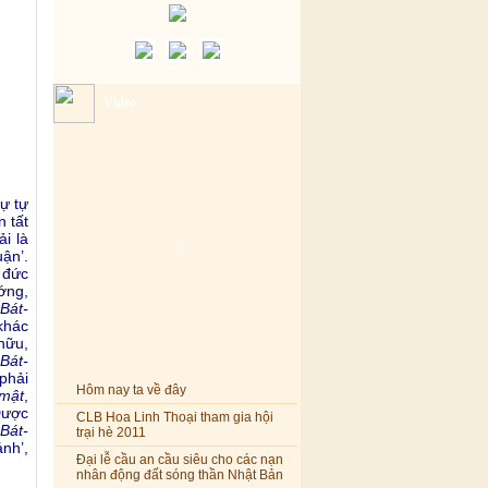
Video
sự tự
 tất
i là
uận’.
 đức
ớng,
Bát-
 khác
hữu,
Bát-
phải
Hôm nay ta về đây
-mật
,
Được
CLB Hoa Linh Thoại tham gia hội
trại hè 2011
Bát-
ánh’,
Đại lễ cầu an cầu siêu cho các nạn
nhân động đất sóng thần Nhật Bản