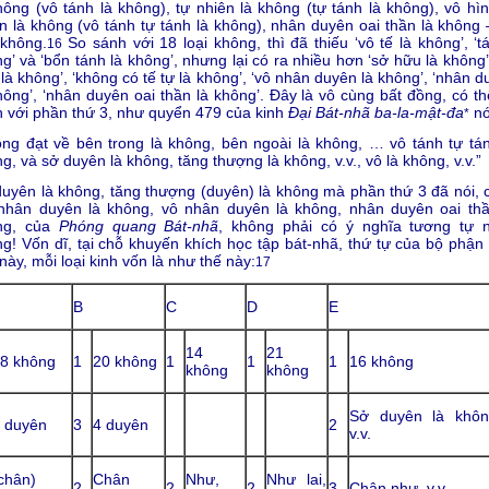
hông (vô tánh là không), tự nhiên là không (tự tánh là không), vô hìn
n là không (vô tánh tự tánh là không), nhân duyên oai thần là không 
 không.
So sánh với 18 loại không, thì đã thiếu ‘vô tế là không’, ‘t
16
g’ và ‘bổn tánh là không’, nhưng lại có ra nhiều hơn ‘sở hữu là không’
là không’, ‘không có tế tự là không’, ‘vô nhân duyên là không’, ‘nhân 
hông’, ‘nhân duyên oai thần là không’. Đây là vô cùng bất đồng, có th
 với phần thứ 3, như quyển 479 của kinh
Đại Bát-nhã ba-la-mật-đa
nó
*
ng đạt về bên trong là không, bên ngoài là không, … vô tánh tự tán
g, và sở duyên là không, tăng thượng là không, v.v., vô là không, v.v.”
uyên là không, tăng thượng (duyên) là không mà phần thứ 3 đã nói, 
 nhân duyên là không, vô nhân duyên là không, nhân duyên oai thầ
ng, của
Phóng quang Bát-nhã
, không phải có ý nghĩa tương tự 
g! Vốn dĩ, tại chỗ khuyến khích học tập bát-nhã, thứ tự của bộ phận 
này, mỗi loại kinh vốn là như thế này:
17
B
C
D
E
14
21
8 không
1
20 không
1
1
1
16 không
không
không
Sở duyên là khôn
 duyên
3
4 duyên
2
v.v.
chân)
Chân
Như,
Như lai,
2
2
2
3
Chân như, v.v.