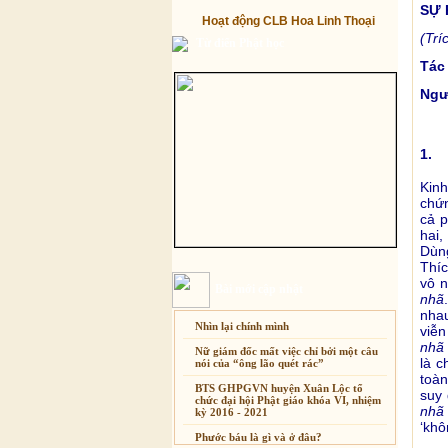
SỰ 
Hoạt động CLB Hoa Linh Thoại
(Trí
Từ điển Phật học
Tác
Ngư
1. 
Kin
chứn
cả p
hai,
Dùng
Thíc
vô n
Bài mới cập nhật
nhã
nha
Nhìn lại chính mình
viễn
nhã
Nữ giám đốc mất việc chỉ bởi một câu
là c
nói của “ông lão quét rác”
toàn
BTS GHPGVN huyện Xuân Lộc tổ
suy 
chức đại hội Phật giáo khóa VI, nhiệm
nhã
kỳ 2016 - 2021
‘khô
Phước báu là gì và ở đâu?