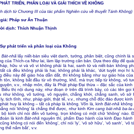
PHÁT TRIỂN, PHÂN LOẠI VÀ GIẢI THÍCH VỀ KHÔNG
ch dịch từ Chương III của tác phẩm Nghiên cứu về thuyết Tánh Không)
 giả: Pháp sư Ấn Thuận
ời dịch: Thích Nhuận Thịnh
Sự phát triển và phân loại của Không
h
Bát-nhã
lấy niết-bàn siêu việt danh, tướng, phân biệt, cũng chính là 
g của Thích-ca Như lai, làm lập trường căn bản. Dựa theo đây để quán
háp, hữu vi và vô vi không phải là hai, sanh tử và niết-bàn không phả
 tất cả đều không phải là hai, không phải là khác, ‘dứt tuyệt mọi hí l
 điều này để giáo hóa dẫn dắt, thì không bằng như sự giáo hóa của
h tôn, không bắt đầu từ vô thường, khổ, mà trực tiếp từ không, vô tư
guyện, v.v., nhập môn, đây là Phật pháp Đại thừa – đặc sắc của kinh
. Biểu thị nội dung này, như đoạn ở trên đã trình bày, có các tên gọi
u như không, vô tướng, vô nguyện, chẳng khởi, chẳng sanh, vô sở 
 ly, tịch tĩnh, như, pháp giới, thật tế, v.v., nhưng chỗ độc đáo được kinh
phát huy là không – tất cả pháp là không. Vốn là, kinh
Bát-nhã
không 
hẳng nói ‘không’ là chẳng thể được, như kinh
Kim cang bát-nhã ba-la
 bộ kinh chỉ nói đến vô tướng, trọn không có một chữ ‘không’ nào. 
đoán là kinh
Bát-nhã
nguyên thỉ, phẩm Đạo hành của kinh
Đạo hành 
cũng không có nói đến ‘không’, chỉ nói ‘ly’, ‘vô sở hữu’, ‘vô sanh’, ‘vô t
ng thể nắm bắt’, v.v.