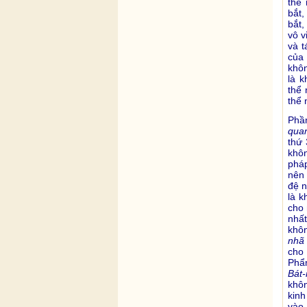
thể
bắt,
bắt,
vô v
và t
của 
khôn
là 
thể 
thể 
Phầ
qua
thứ 
khôn
pháp
nên 
đệ n
là k
cho 
nhất
khôn
nhã
cho
Phẩm
Bát-
khô
kin
vào 