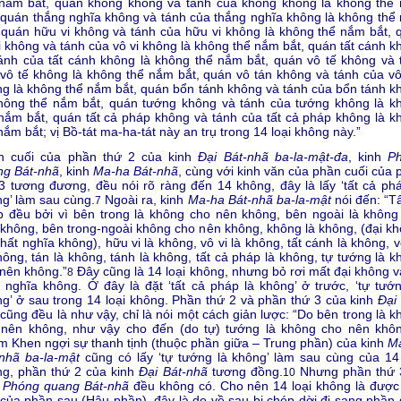
 nắm bắt, quán không không và tánh của không không là không thể
 quán thắng nghĩa không và tánh của thắng nghĩa không là không thể
 quán hữu vi không và tánh của hữu vi không là không thể nắm bắt, 
i không và tánh của vô vi không là không thể nắm bắt, quán tất cánh k
ánh của tất cánh không là không thể nắm bắt, quán vô tế không và 
vô tế không là không thể nắm bắt, quán vô tán không và tánh của vô
g là không thể nắm bắt, quán bổn tánh không và tánh của bổn tánh k
không thể nắm bắt, quán tướng không và tánh của tướng không là k
nắm bắt, quán tất cả pháp không và tánh của tất cả pháp không là k
nắm bắt; vị Bồ-tát ma-ha-tát này an trụ trong 14 loại không này.”
n cuối của phần thứ 2 của kinh
Đại Bát-nhã ba-la-mật-đa
, kinh
P
ng Bát-nhã
, kinh
Ma-ha Bát-nhã
, cùng với kinh văn của phần cuối của 
3 tương đương, đều nói rõ ràng đến 14 không, đây là lấy ‘tất cả phá
g’ làm sau cùng.
Ngoài ra, kinh
Ma-ha Bát-nhã ba-la-mật
nói đến: “Tấ
7
 đều bởi vì bên trong là không cho nên không, bên ngoài là không
không, bên trong-ngoài không cho nên không, không là không, (đại kh
hất nghĩa không), hữu vi là không, vô vi là không, tất cánh là không, v
hông, tán là không, tánh là không, tất cả pháp là không, tự tướng là 
nên không.”
Đây cũng là 14 loại không, nhưng bỏ rơi mất đại không v
8
 nghĩa không. Ở đây là đặt ‘tất cả pháp là không’ ở trước, ‘tự tướn
g’ ở sau trong 14 loại không. Phần thứ 2 và phần thứ 3 của kinh
Đại
cũng đều là như vậy, chỉ là nói một cách giản lược: “Do bên trong là 
 nên không, như vậy cho đến (do tự) tướng là không cho nên khôn
 Khen ngợi sự thanh tịnh (thuộc phần giữa – Trung phần) của kinh
M
nhã ba-la-mật
cũng có lấy ‘tự tướng là không’ làm sau cùng của 14 
ng, phần thứ 2 của kinh
Đại Bát-nhã
tương đồng.
Nhưng phần thứ 
10
h
Phóng quang Bát-nhã
đều không có. Cho nên 14 loại không là được
của phần sau (Hậu phần), đây là do về sau bị chép dời đi sang phần 