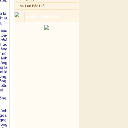
-la-
Vu Lan Báo Hiếu
ó là:
CLB Hoa Linh Thoại
t là
g.”
 của
 ba-
-nhã
 hữu
thắng
t
nói
 danh
hông
g là
ọi là
ông,
ông,
 bổn
y!
ông,
tánh
goại
goại
hông