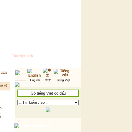
Thư viện sách
8 2026
English
中文
Tiếng Việt
Tìm kiếm thông tin
rở về
n
,
ả
Thư viện hình ảnh