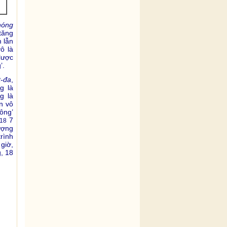
hóng
tăng
 lẫn
ô là
lược
’.
t-đa
,
g là
g là
án vô
hông’
7
18
ượng
trình
giờ,
, 18