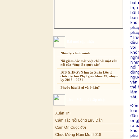
bát-
trụ 
bất 
bả
khôn
phá
pháp
“Trư
Bài mới cập nhật
đều 
với
khôn
Nhìn lại chính mình
ngh
Nữ giám đốc mất việc chỉ bởi một câu
Như 
nói của “ông lão quét rác”
nói 
dùn
BTS GHPGVN huyện Xuân Lộc tổ
chức đại hội Phật giáo khóa VI, nhiệm
ngườ
kỳ 2016 - 2021
văn 
thể 
Phước báu là gì và ở đâu?
làm 
Sự thương-ghét của con người
sát,
Thơ - Văn mới cập nhật
Mối lo của con người
Đến
Xuân Thi
loại
Cải đạo: Nguyên nhân & giải pháp
Cảm Tác Nỗi Lòng Lưu Dân
đầu 
Nỗi lòng của các bệnh nhân nghèo
ưng]
Cảm Ơn Cuộc đời
ra b
An Giang: Tịnh thất Quy Nguyên
Chúc Mừng Năm Mới 2018
khôn
phát quà từ thiện tại xã Cư Yang
phù 
Dòng ĐỜI
Tịnh xá Ngọc Đăng khai giảng Thiền