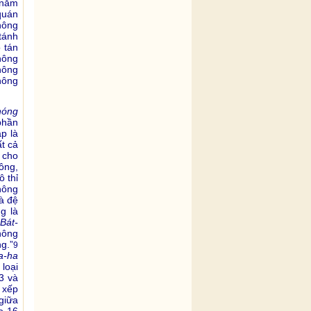
 nắm
quán
hông
tánh
 tán
hông
hông
hông
hóng
phần
p là
t cả
 cho
ông,
ô thỉ
không
à đệ
g là
 Bát-
không
g.”
9
a-ha
loại
3 và
 xếp
giữa
o 16