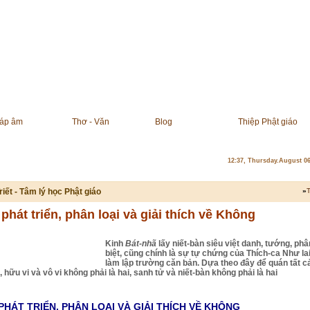
áp âm
Thơ - Văn
Blog
Thiệp Phật giáo
12:37, Thursday.August 0
riết - Tâm lý học Phật giáo
»
T
phát triển, phân loại và giải thích về Không
Kinh
Bát-nhã
lấy niết-bàn siêu việt danh, tướng, phâ
biệt, cũng chính là sự tự chứng của Thích-ca Như lai
làm lập trường căn bản. Dựa theo đây để quán tất c
 hữu vi và vô vi không phải là hai, sanh tử và niết-bàn không phải là hai
PHÁT TRIỂN, PHÂN LOẠI VÀ GIẢI THÍCH VỀ KHÔNG