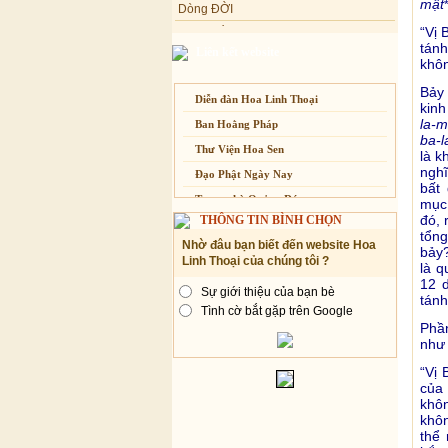
mật
dành cho Người bận rộn
Tâm Thiền
“Vị 
Chuông Ngân
tánh
Liên kết website
Kính mừng Phật Đản
khôn
Anh không chết đâu em
Bảy
Diễn đàn Hoa Linh Thoại
Kiếp này
kin
la-m
Ban Hoằng Pháp
ba-l
Thư Viện Hoa Sen
là k
nghĩ
Đạo Phật Ngày Nay
bất
Trang nhà Quảng Đức
mục,
đó, 
THÔNG TIN BÌNH CHỌN
Báo Giác Ngộ
tổng
Nhờ đâu bạn biết đến website Hoa
Vesak 2014
bảy?
Linh Thoại của chúng tôi ?
là q
12 d
Sự giới thiệu của bạn bè
tánh
Tình cờ bắt gặp trên Google
Phầ
như 
“Vị 
của
khô
khôn
thể