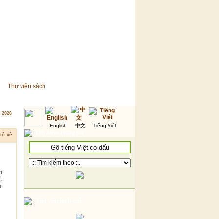
Thư viện sách
6 2026
English
中文
Tiếng Việt
Tìm kiếm thông tin
rở về
n
,
ả
Thư viện hình ảnh