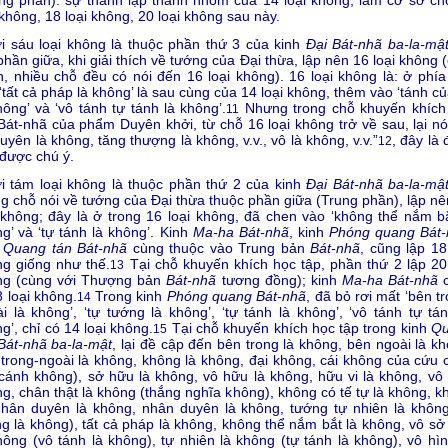
 không, 18 loại không, 20 loại không sau này.
 sáu loại không là thuộc phần thứ 3 của kinh
Đại Bát-nhã ba-la-mậ
phần giữa, khi giải thích về tướng của Đại thừa, lập nên 16 loại không 
, nhiều chỗ đều có nói đến 16 loại không). 16 loại không là: ở phía
‘tất cả pháp là không’ là sau cùng của 14 loại không, thêm vào ‘tánh c
hông’ và ‘vô tánh tự tánh là không’.
Nhưng trong chỗ khuyến khích
11
Bát-nhã của phẩm Duyên khởi, từ chỗ 16 loại không trở về sau, lại nói
uyên là không, tăng thượng là không, v.v., vô là không, v.v.”
, đây là
12
được chú ý.
 tám loại không là thuộc phần thứ 2 của kinh
Đại Bát-nhã ba-la-mậ
g chỗ nói về tướng của Đại thừa thuộc phần giữa (Trung phần), lập nê
 không; đây là ở trong 16 loại không, đã chen vào ‘không thể nắm bắ
g’ và ‘tự tánh là không’. Kinh
Ma-ha Bát-nhã
, kinh
Phóng quang Bát-
h
Quang tán Bát-nhã
cùng thuộc vào Trung bản
Bát-nhã
, cũng lập 18
g giống như thế.
Tại chỗ khuyến khích học tập, phần thứ 2 lập 20 
13
ng (cùng với Thượng bản
Bát-nhã
tương đồng); kinh
Ma-ha Bát-nhã
c
8 loại không.
Trong kinh
Phóng quang Bát-nhã
, đã bỏ rơi mất ‘bên t
14
i là không’, ‘tự tướng là không’, ‘tự tánh là không’, ‘vô tánh tự tán
g’, chỉ có 14 loại không.
Tại chỗ khuyến khích học tập trong kinh
Q
15
Bát-nhã ba-la-mật
, lại đề cập đến bên trong là không, bên ngoài là k
trong-ngoài là không, không là không, đại không, cái không của cứu 
 cánh không), sở hữu là không, vô hữu là không, hữu vi là không, vô v
g, chân thật là không (thắng nghĩa không), không có tế tự là không, k
hân duyên là không, nhân duyên là không, tướng tự nhiên là không
g là không), tất cả pháp là không, không thể nắm bắt là không, vô sở
hông (vô tánh là không), tự nhiên là không (tự tánh là không), vô hìn