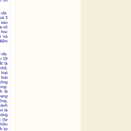
t-đa
.
(cả 3
 sau
ủa vô
 học
 ‘và
 điểm
t-đa
.
n 18
t là
nhã
,
 loại
loại
ũng
rong-
h là
uang
hông,
cánh
i là
hông
 (tự
 hữu
h tự