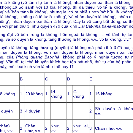
n là không (vô tánh tự tánh là không), nhân duyên oai thần là không 
 không.
So sánh với 18 loại không, thì đã thiếu ‘vô tế là không’, ‘t
16
g’ và ‘bổn tánh là không’, nhưng lại có ra nhiều hơn ‘sở hữu là không’
là không’, ‘không có tế tự là không’, ‘vô nhân duyên là không’, ‘nhân 
hông’, ‘nhân duyên oai thần là không’. Đây là vô cùng bất đồng, có th
 với phần thứ 3, như quyển 479 của kinh
Đại Bát-nhã ba-la-mật-đa
nó
*
ng đạt về bên trong là không, bên ngoài là không, … vô tánh tự tán
g, và sở duyên là không, tăng thượng là không, v.v., vô là không, v.v.”
uyên là không, tăng thượng (duyên) là không mà phần thứ 3 đã nói, 
 nhân duyên là không, vô nhân duyên là không, nhân duyên oai thầ
ng, của
Phóng quang Bát-nhã
, không phải có ý nghĩa tương tự 
g! Vốn dĩ, tại chỗ khuyến khích học tập bát-nhã, thứ tự của bộ phận 
này, mỗi loại kinh vốn là như thế này:
17
B
C
D
E
14
21
8 không
1
20 không
1
1
1
16 không
không
không
Sở duyên là khôn
 duyên
3
4 duyên
2
v.v.
chân)
Chân
Như,
Như lai,
2
2
2
3
Chân như, v.v.
hư, v.v.
như, v.v.
v.v.
v.v.