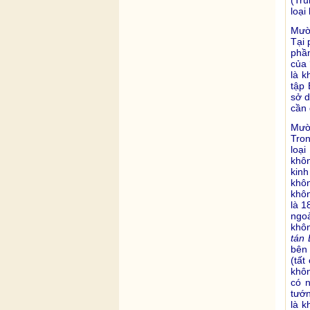
loại
Mười
Tại 
phần
của 
là k
tập 
sở d
cần 
Mười
Tron
loại
khôn
kin
khôn
khô
là 1
ngoà
khôn
tán 
bên 
(tất
khôn
có n
tướn
là k