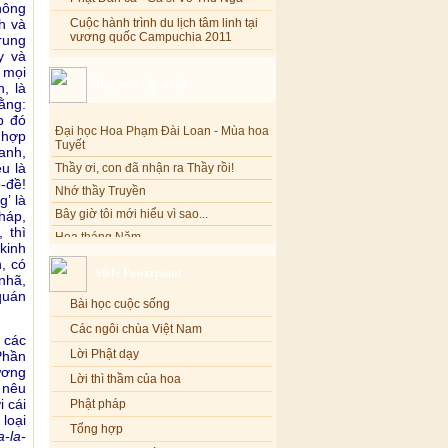
hông
h và
Cuộc hành trình du lịch tâm linh tại
vương quốc Campuchia 2011
rung
y và
 mọi
Blog mới cập nhật
, là
ằng:
Đại học Hoa Phạm Đài Loan - Mùa hoa
p đó
Tuyết
 hợp
Thầy ơi, con đã nhận ra Thầy rồi!
anh,
u là
Nhớ thầy Truyền
-đề!
Bây giờ tôi mới hiểu vì sao...
’ là
háp,
Hoa tháng Năm
 thì
Cổ phần công đức
kinh
Tôi mắc nợ ông Sáu
, có
Slide Powerpoint
-nhã,
Đi tìm vũ khúc mùa hè
quán
Bài học cuộc sống
Mơ màng Phật dạy....
Các ngôi chùa Việt Nam
Lời thú tội của chị gái nhỏ nhen
 các
Lời Phật dạy
Phần
ương
Lời thì thầm của hoa
 nêu
i cái
Phật pháp
loại
Tổng hợp
-la-