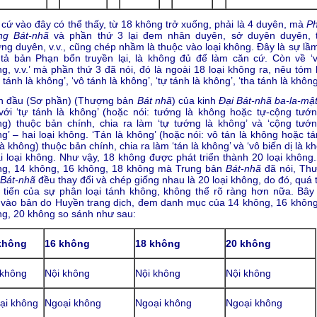
cứ vào đây có thể thấy, từ 18 không trở xuống, phải là 4 duyên, mà
P
ng Bát-nhã
và phần thứ 3 lại đem nhân duyên, sở duyên duyên, 
ng duyên, v.v., cũng chép nhầm là thuộc vào loại không. Đây là sự lầm
tả bản Phạn bổn truyền lại, là không đủ để làm căn cứ. Còn về ‘v
g, v.v.’ mà phần thứ 3 đã nói, đó là ngoài 18 loại không ra, nêu tóm 
 tánh là không’, ‘vô tánh là không’, ‘tự tánh là không’, ‘tha tánh là không
n đầu (Sơ phần) (Thượng bản
Bát nhã
) của kinh
Đại Bát-nhã ba-la-mậ
với ‘tự tánh là không’ (hoặc nói: tướng là không hoặc tự-cộng tướn
g) thuộc bản chính, chia ra làm ‘tự tướng là không’ và ‘cộng tướn
g’ – hai loại không. ‘Tán là không’ (hoặc nói: vô tán là không hoặc t
là không) thuộc bản chính, chia ra làm ‘tán là không’ và ‘vô biến dị là k
i loại không. Như vậy, 18 không được phát triển thành 20 loại không.
ng, 14 không, 16 không, 18 không mà Trung bản
Bát-nhã
đã nói, Th
Bát-nhã
đều thay đổi và chép giống nhau là 20 loại không, do đó, quá 
 tiến của sự phân loại tánh không, không thể rõ ràng hơn nữa. Bây 
vào bản do Huyền trang dịch, đem danh mục của 14 không, 16 không
g, 20 không so sánh như sau:
không
16 không
18 không
20 không
 không
Nội không
Nội không
Nội không
ại không
Ngoại không
Ngoại không
Ngoại không