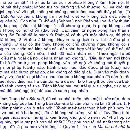
nhã ba-la-mật.” Thế nào là ‘an trụ nơi pháp không’? Kinh trên nói: k
nơi hết thảy pháp; không trụ nơi thường và vô thường, vui và khổ, tịn
tịnh, ngã và vô ngã, không và chẳng phải không của hết thảy pháp
(T
1
n
Bát-nhã
có thêm: không trụ nơi tịch diệt và không tịch diệt, viễn l
g viễn ly). Còn nữa, Tu-bồ-đề (Subhūti) nói: Pháp sâu xa là tùy thuận
p; là pháp (sâu xa) không có chỗ chướng ngại, là pháp không sanh
 không có nơi chốn (dấu vết). Các thiên tử nghe xong, tán thán r
ởng lão Tu-bồ-đề là sanh từ Phật; vì có thuyết một pháp gì, thì phá
là không.”
‘Vì đều là không’, Huyền trang dịch là ‘vì tất cả đều phù
2
 không’. Ở đây có thể thấy, không có chỗ chướng ngại, không có s
g có nơi chốn mà kinh văn nói, đều phù hợp với không, có thể nói đề
ĩa của không. Còn nữa, Thích đề-hoàn nhân nói: “Thưa ngài Tu-bồ
điều mà Ngài đã nói, đều là nhân nơi không.”
‘Đều là nhân nơi không
3
Tu-bồ-đề an trụ nơi pháp không, vốn thể ngộ về không mà thuyết p
g mọi pháp (cảnh) nào, hành pháp nào, đắc được pháp (quả) nào,
i mà đắc được pháp đó, đều không có đắc gì cả. Dựa vào mấy đoạn 
này, và các tên gọi khác nhau của tánh không của pháp đã dẫn ở trên
biết được điều mà Hạ bản
Bát-nhã
đã nói, là ở trong thực tiễn của bát
rõ tánh không sâu xa. Tánh không sâu xa, trải qua sự nghe, tư duy, 
 mà đến chỗ ngộ triệt để của vô sanh pháp nhẫn.
 thời Trung bản
Bát-nhã
, đã có sự phát triển thêm một bước nữa, đem
 không sắp xếp lại. Trung bản
Bát-nhã
là cần phải chia làm 3 phần, 1. 
(tiền phần): kinh ở trên nói: “Bồ-tát ma-ha-tát thực hành phù hợp [t
 với bát-nhã ba-la-mật, đó là không, vô tướng, vô tác.” Tuy đồng thời
a giải thoát môn, nhưng lại xem trọng không, cho nên nói: “Phù hợp vớ
g này, gọi là sự phù hợp đệ nhất.” “Sự phù hợp tối đệ nhất trong các 
hợp, đó là phù hợp với không.”
Quyển 1 của kinh
Ma-ha bát-nhã ba
4