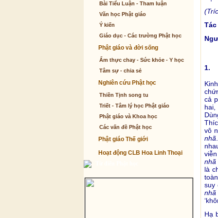
Bài Tiểu Luận - Tham luận
(Trí
Văn học Phật giáo
Tác
Ý kiến
Giáo dục - Các trường Phật học
Ngư
Phật giáo và đời sống
Ẩm thực chay - Sức khỏe - Y học
1. 
Tâm sự - chia sẻ
Nghiên cứu Phật học
Kin
chứn
Thiền Tịnh song tu
cả p
Triết - Tâm lý học Phật giáo
hai,
Dùng
Phật giáo và Khoa học
Thíc
Các vấn đề Phật học
vô n
nhã
Phật giáo Thế giới
nha
Hoạt động CLB Hoa Linh Thoại
viễn
nhã
Từ điển Phật học
là c
toàn
suy 
nhã
‘khô
Hạ 