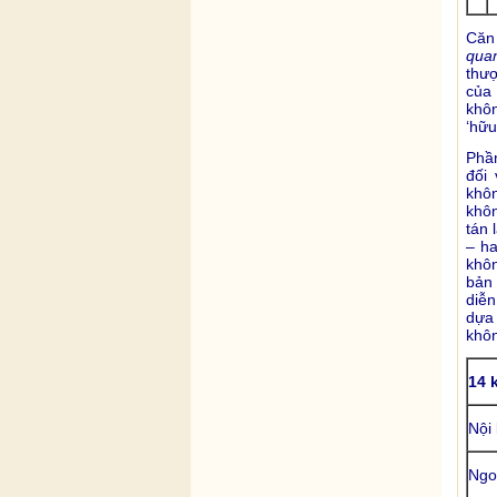
Căn 
qua
thượ
của 
khôn
‘hữu
Phầ
đối 
khôn
khôn
tán 
– ha
khô
bản
diễn
dựa 
khôn
14 
Nội
Ngo