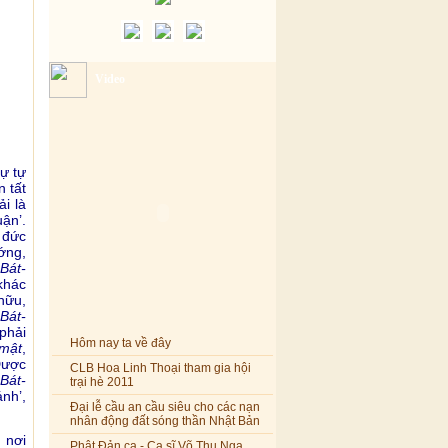
Video
sự tự
 tất
i là
uận’.
 đức
ớng,
Bát-
 khác
hữu,
Bát-
phải
Hôm nay ta về đây
-mật
,
Được
CLB Hoa Linh Thoại tham gia hội
Bát-
trại hè 2011
ánh’,
Đại lễ cầu an cầu siêu cho các nạn
nhân động đất sóng thần Nhật Bản
 nơi
Phật Đản ca - Ca sĩ Võ Thu Nga