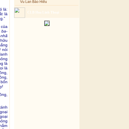
Vu Lan Báo Hiếu
ó là:
CLB Hoa Linh Thoại
t là
g.”
 của
 ba-
-nhã
 hữu
thắng
t
nói
 danh
hông
g là
ọi là
ông,
ông,
 bổn
y!
ông,
tánh
goại
goại
hông
 nắm