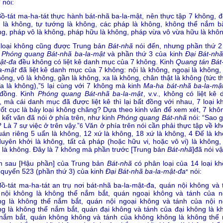
nói:
*
Bồ-tát ma-ha-tát thực hành bát-nhã ba-la-mật, nên thực tập 7 không, đ
 là không, tự tướng là không, các pháp là không, không thể nắm bắ
g, pháp vô là không, pháp hữu là không, pháp vừa vô vừa hữu là khôn
 loại không cũng được Trung bản
Bát-nhã
nói đến, nhưng phần thứ 2
h
Phóng quang Bát-nhã ba-la-mật
và phần thứ 3 của kinh
Đại Bát-nhã
ật-đa
đều không có liệt kê danh mục của 7 không. Kinh
Quang tán
Bát
a-mật
đã liệt kê danh mục của 7 không: nội là không, ngoại là không,
hông, vô là không, gần là không, xa là không, chân thật là không (tức 
a là không),”
lại cùng với 7 không mà kinh
Ma-ha bát-nhã ba-la-mậ
5
 đồng. Kinh
Phóng quang Bát-nhã ba-la-mật
, v.v., không có liệt kê
 mà cái danh mục đã được liệt kê thì lại bất đồng với nhau, 7 loại k
rốt cục là bảy loại không chăng? Dựa theo kinh văn để xem xét, 7 khôn
 kết văn đã nói ở phía trên, như kinh
Phóng quang Bát-nhã
nói: “Sao g
 Là 7 sự việc ở trên vậy.”
Văn ở phía trên nói cần phải thực tập về kh
6
uán riêng 5 uẩn là không, 12 xứ là không, 18 xứ là không, 4 Đế là kh
uyên khởi là không, tất cả pháp (hoặc hữu vi, hoặc vô vi) là không,
 là không. Đây là 7 không mà phần trước [Trung bản
Bát-nhã
]đã nói vậ
n sau [Hậu phần] của Trung bản
Bát-nhã
có phân loại của 14 loại kh
quyển 523 (phần thứ 3) của kinh
Đại Bát-nhã ba-la-mật-đa
nói:
*
Bồ-tát ma-ha-tát an trụ nơi bát-nhã ba-la-mật-đa, quán nội không và 
 nội không là không thể nắm bắt, quán ngoại không và tánh của n
ng là không thể nắm bắt, quán nội ngoại không và tánh của nội n
g là không thể nắm bắt, quán đại không và tánh của đại không là k
 nắm bắt, quán không không và tánh của không không là không thể