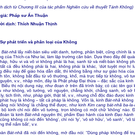
ch dịch từ Chương III của tác phẩm Nghiên cứu về thuyết Tánh Không)
 giả: Pháp sư Ấn Thuận
ời dịch: Thích Nhuận Thịnh
Sự phát triển và phân loại của Không
h
Bát-nhã
lấy niết-bàn siêu việt danh, tướng, phân biệt, cũng chính là 
g của Thích-ca Như lai, làm lập trường căn bản. Dựa theo đây để quán
háp, hữu vi và vô vi không phải là hai, sanh tử và niết-bàn không phả
 tất cả đều không phải là hai, không phải là khác, ‘dứt tuyệt mọi hí l
 điều này để giáo hóa dẫn dắt, thì không bằng như sự giáo hóa của
h tôn, không bắt đầu từ vô thường, khổ, mà trực tiếp từ không, vô tư
guyện, v.v., nhập môn, đây là Phật pháp Đại thừa – đặc sắc của kinh
. Biểu thị nội dung này, như đoạn ở trên đã trình bày, có các tên gọi
u như không, vô tướng, vô nguyện, chẳng khởi, chẳng sanh, vô sở 
 ly, tịch tĩnh, như, pháp giới, thật tế, v.v., nhưng chỗ độc đáo được kinh
phát huy là không – tất cả pháp là không. Vốn là, kinh
Bát-nhã
không 
hẳng nói ‘không’ là chẳng thể được, như kinh
Kim cang bát-nhã ba-la
 bộ kinh chỉ nói đến vô tướng, trọn không có một chữ ‘không’ nào. 
đoán là kinh
Bát-nhã
nguyên thỉ, phẩm Đạo hành của kinh
Đạo hành 
cũng không có nói đến ‘không’, chỉ nói ‘ly’, ‘vô sở hữu’, ‘vô sanh’, ‘vô t
ng thể nắm bắt’, v.v.
bản
Bát-nhã
đã nói đến không, mở đầu nói: “Dùng pháp không để trụ