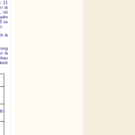
– 21
án là
, ‘vô
duyên
ể so
i:
h là
cùng
n là
nhau
kinh
g,