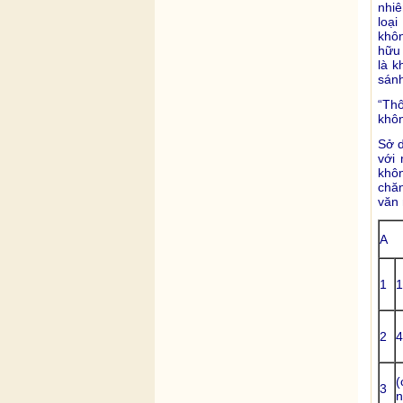
nhiê
loại
khôn
hữu 
là k
sánh
“Thô
khôn
Sở d
với
khô
chăn
văn 
A
1
1
2
4
(
3
n