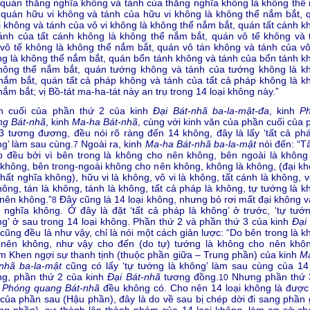
 quán thắng nghĩa không và tánh của thắng nghĩa không là không thể
 quán hữu vi không và tánh của hữu vi không là không thể nắm bắt, 
i không và tánh của vô vi không là không thể nắm bắt, quán tất cánh k
ánh của tất cánh không là không thể nắm bắt, quán vô tế không và 
vô tế không là không thể nắm bắt, quán vô tán không và tánh của vô
g là không thể nắm bắt, quán bổn tánh không và tánh của bổn tánh k
không thể nắm bắt, quán tướng không và tánh của tướng không là k
nắm bắt, quán tất cả pháp không và tánh của tất cả pháp không là k
nắm bắt; vị Bồ-tát ma-ha-tát này an trụ trong 14 loại không này.”
n cuối của phần thứ 2 của kinh
Đại Bát-nhã ba-la-mật-đa
, kinh
P
ng Bát-nhã
, kinh
Ma-ha Bát-nhã
, cùng với kinh văn của phần cuối của 
3 tương đương, đều nói rõ ràng đến 14 không, đây là lấy ‘tất cả phá
g’ làm sau cùng.
Ngoài ra, kinh
Ma-ha Bát-nhã ba-la-mật
nói đến: “Tấ
7
 đều bởi vì bên trong là không cho nên không, bên ngoài là không
không, bên trong-ngoài không cho nên không, không là không, (đại kh
hất nghĩa không), hữu vi là không, vô vi là không, tất cánh là không, v
hông, tán là không, tánh là không, tất cả pháp là không, tự tướng là 
nên không.”
Đây cũng là 14 loại không, nhưng bỏ rơi mất đại không v
8
 nghĩa không. Ở đây là đặt ‘tất cả pháp là không’ ở trước, ‘tự tướn
g’ ở sau trong 14 loại không. Phần thứ 2 và phần thứ 3 của kinh
Đại
cũng đều là như vậy, chỉ là nói một cách giản lược: “Do bên trong là 
 nên không, như vậy cho đến (do tự) tướng là không cho nên khôn
 Khen ngợi sự thanh tịnh (thuộc phần giữa – Trung phần) của kinh
M
nhã ba-la-mật
cũng có lấy ‘tự tướng là không’ làm sau cùng của 14 
ng, phần thứ 2 của kinh
Đại Bát-nhã
tương đồng.
Nhưng phần thứ 
10
h
Phóng quang Bát-nhã
đều không có. Cho nên 14 loại không là được
của phần sau (Hậu phần), đây là do về sau bị chép dời đi sang phần 
ng phần). sự thành lập thành nhóm của 14 loại không, làm cơ sở ch