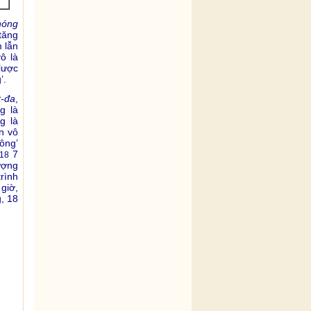
hóng
tăng
 lẫn
ô là
lược
’.
t-đa
,
g là
g là
án vô
hông’
7
18
ượng
trình
giờ,
, 18