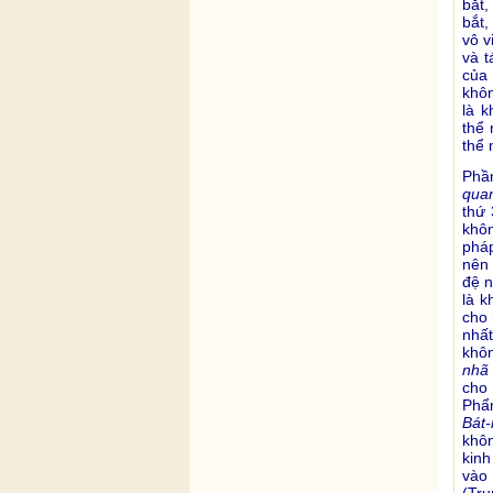
bắt,
bắt,
vô v
và t
của 
khôn
là 
thể 
thể 
Phầ
qua
thứ 
khôn
pháp
nên 
đệ n
là k
cho 
nhất
khôn
nhã
cho
Phẩm
Bát-
khô
kin
vào 
(Tru