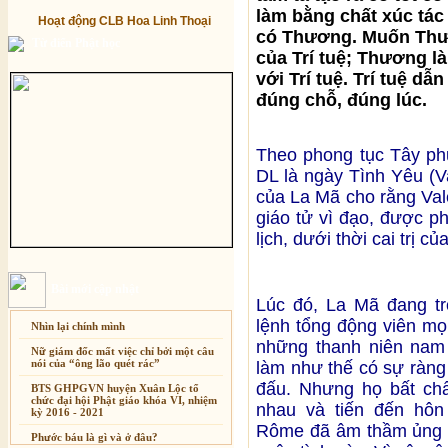
làm bằng chất xúc tác
Hoạt động CLB Hoa Linh Thoại
có Thương. Muốn Thươn
Từ điển Phật học
của Trí tuệ; Thương là
với Trí tuệ. Trí tuệ d
đúng chỗ, đúng lúc.
Theo phong tục Tây ph
DL là ngày Tình Yêu (V
của La Mã cho rằng Vale
giáo tử vì đạo, được p
lịch, dưới thời cai trị 
Bài mới cập nhật
Lúc đó, La Mã đang tr
lệnh tổng động viên mọ
Nhìn lại chính mình
những thanh niên nam 
Nữ giám đốc mất việc chỉ bởi một câu
nói của “ông lão quét rác”
làm như thế có sự ràng
đấu. Nhưng họ bất chấ
BTS GHPGVN huyện Xuân Lộc tổ
chức đại hội Phật giáo khóa VI, nhiệm
nhau và tiến đến hôn
kỳ 2016 - 2021
Rôme đã âm thầm ủng h
Phước báu là gì và ở đâu?