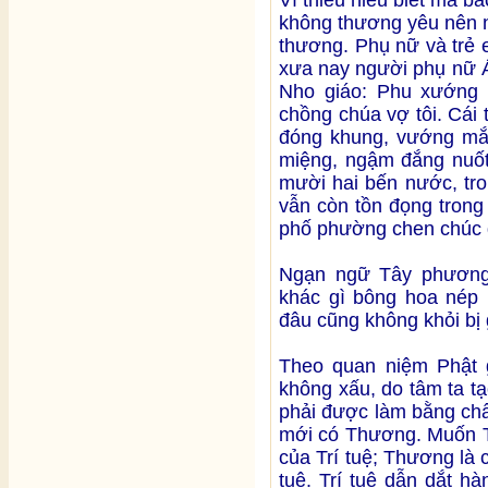
Vì thiếu hiểu biết mà ba
không thương yêu nên n
thương. Phụ nữ và trẻ em
xưa nay người phụ nữ Á
Nho giáo: Phu xướng 
chồng chúa vợ tôi. Cái
đóng khung, vướng mắc
miệng, ngậm đắng nuốt 
mười hai bến nước, tro
vẫn còn tồn đọng trong
phố phường chen chúc 
Ngạn ngữ Tây phương
khác gì bông hoa nép 
đâu cũng không khỏi bị 
Theo quan niệm Phật g
không xấu, do tâm ta tạ
phải được làm bằng chấ
mới có Thương. Muốn Th
của Trí tuệ; Thương là c
tuệ. Trí tuệ dẫn dắt h