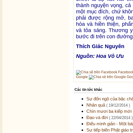
thành nguyện vọng, cả
một mục đích, chứ khôn
phải được rộng mở, ba
hòa và hiền thiện, ph
và tỏa sáng. Thương y
bước đi trên con đường 
Thích Giác Nguyên
Nguồn: Hoa Vô Ưu
Faceboo
Google
Goo
Các tin tức khác
Sự đốn ngộ của bậc châ
Nhân quả
( 19/12/2014 )
Chín mươi ba kiếp mới 
Đạo và đời
( 22/04/2014 )
Điểu minh giản - Một b
Sự tiếp biến Phật giáo