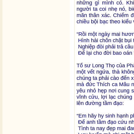
những gì mình có. Khi 
người ta coi nhẹ nó, bi
mãn thân xác. Chiếm đ
chiều bội bạc theo kiểu
“Rồi một ngày mai hươn
Hình hài chôn chặt bụi t
Nghiệp đòi phải trả câu
Để lại cho đời bao oán 
Tổ sư Long Thọ của Phậ
một vết ngứa, thà khôn
chúng ta phải cào đến x
mà đức Thích ca Mâu ni 
yêu nhỏ hẹp nơi cung s
vĩnh cửu, lợi lạc chúng
lên đường tầm đạo:
“Em hãy hy sinh hạnh p
Để anh tầm đạo cứu nh
Tình ta nay đẹp mai đa