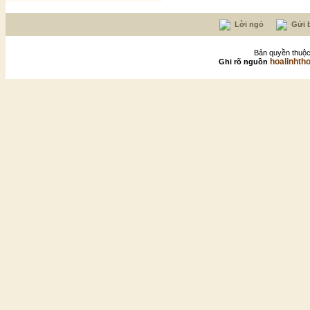
Lời ngỏ
Gửi b
Bản quyền thuộc
hoalinhth
Ghi rõ nguồn