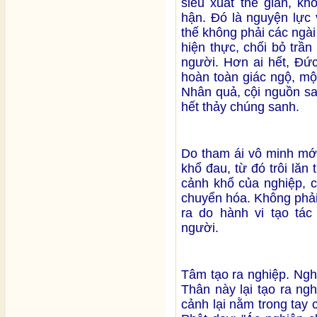
siêu xuất thế gian, kh
hận. Đó là nguyện lực
thế không phải các ngà
hiện thực, chối bỏ trầ
người. Hơn ai hết, Đức
hoàn toàn giác ngộ, mộ
Nhân quả, cội nguồn sa
hết thảy chúng sanh.
Do tham ái vô minh mớ
khổ đau, từ đó trôi lăn 
cảnh khổ của nghiệp, 
chuyển hóa. Không phải
ra do hành vi tạo tác
người.
Tâm tạo ra nghiệp. Ngh
Thân này lại tạo ra ng
cảnh lại nằm trong tay 