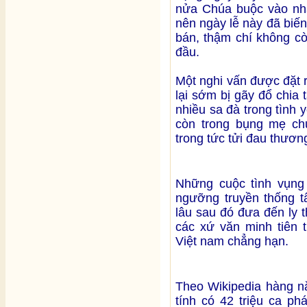
nửa Chúa buộc vào nhà
nên ngày lễ này đã biến
bán, thậm chí không c
đầu.
Một nghi vấn được đặt r
lại sớm bị gãy đổ chia 
nhiều sa đà trong tình 
còn trong bụng mẹ chư
trong tức tửi đau thươ
Những cuộc tình vụng 
ngưỡng truyền thống t
lâu sau đó đưa đến ly t
các xứ văn minh tiên 
Việt nam chẳng hạn.
Theo Wikipedia hàng nă
tính có 42 triệu ca ph