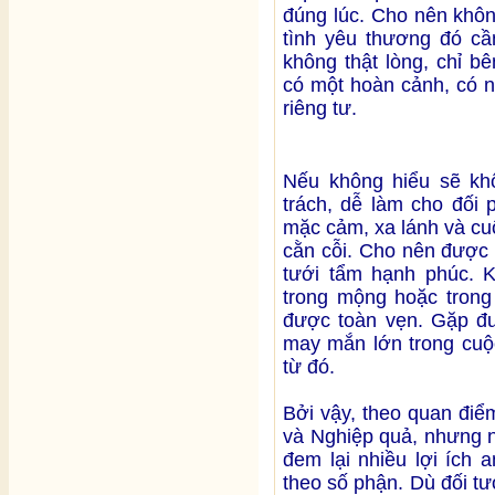
đúng lúc. Cho nên khôn
tình yêu thương đó cần
không thật lòng, chỉ b
có một hoàn cảnh, có 
riêng tư.
Nếu không hiểu sẽ khô
trách, dễ làm cho đối
mặc cảm, xa lánh và cuộ
cằn cỗi. Cho nên được 
tưới tẩm hạnh phúc. K
trong mộng hoặc trong 
được toàn vẹn. Gặp đư
may mắn lớn trong cuộc
từ đó.
Bởi vậy, theo quan điể
và Nghiệp quả, nhưng n
đem lại nhiều lợi ích 
theo số phận. Dù đối t