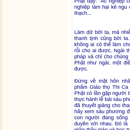
Phật dạy: "Ác nghiệp c
nghiệp làm hại kẻ ngu
thạch...
Làm dữ bởi ta, mà nhiễ
thanh tịnh cũng bởi ta
không ai có thể làm ch
rỗi cho ai được. Ngài 
pháp và chỉ cho chúng 
Phật như ngài, một đi
được.
Đứng về mặt hôn nhâ
phẩm Giáo thọ Thi Ca 
Phật có lần gặp người 
thực hành lễ bái sáu p
đã thuyết giảng cho tha
hãy xem sáu phương đó
con người đang sống 
duyên với nhau. Đó là
giữa thầy giáo và học t