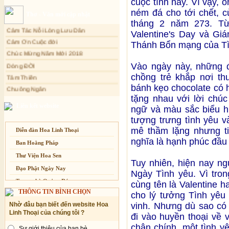
cuộc tình này. Vì vậy, 
Xuân Thi
Sự thương-ghét của con người
ném đá cho tới chết, 
Thơ - Văn mới cập nhật
Cảm Tác Nỗi Lòng Lưu Dân
Mối lo của con người
tháng 2 năm 273. Từ
Cảm Ơn Cuộc đời
Valentine's Day và Gi
Cải đạo: Nguyên nhân & giải pháp
Chúc Mừng Năm Mới 2018
Thánh Bổn mạng của Tì
Nỗi lòng của các bệnh nhân nghèo
Dòng ĐỜI
An Giang: Tịnh thất Quy Nguyên
phát quà từ thiện tại xã Cư Yang
Vào ngày này, những 
Tâm Thiền
chồng trẻ khắp nơi th
Chuông Ngân
Tịnh xá Ngọc Đăng khai giảng Thiền
dành cho Người bận rộn
bánh kẹo chocolate có 
Kính mừng Phật Đản
tặng nhau với lời chú
Anh không chết đâu em
Liên kết website
ngữ và màu sắc biểu hi
Kiếp này
tượng trưng tình yêu v
mê thầm lặng nhưng ti
Diễn đàn Hoa Linh Thoại
nghĩa là hạnh phúc đầu 
Ban Hoằng Pháp
Thư Viện Hoa Sen
Tuy nhiên, hiện nay ng
Đạo Phật Ngày Nay
Ngày Tình yêu. Vì tron
Trang nhà Quảng Đức
cùng tên là Valentine h
THÔNG TIN BÌNH CHỌN
cho lý tưởng Tình yêu 
Báo Giác Ngộ
vinh. Nhưng dù sao có
Nhờ đâu bạn biết đến website Hoa
Vesak 2014
Linh Thoại của chúng tôi ?
đi vào huyền thoại về v
chân chính, một tình y
Sự giới thiệu của bạn bè