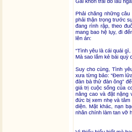
Gái khôn trai dỗ lâu ngà
Phải chăng những câu 
phải thận trọng trước 
đang rình rập, theo đu
mang bao hệ lụy, đi đến
lên án:
“Tình yêu là cái quái gì,
Mà sao lắm kẻ bái quỳ c
Suy cho cùng, Tình yê
xưa từng bảo: “Đem lử
đàn bà thử đàn ông” để
giá trị cuộc sống của c
nâng cao và đặt nặng về
đức bị xem nhẹ và tâm 
diện. Mặt khác, nạn bạ
nhân chính làm tan vỡ 