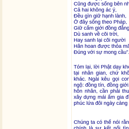
Cũng được sống bên n
Cả hai không ác ý,
Đều gìn giữ hạnh lành,
Ở đây sống theo Pháp,
Giữ cấm giới đồng đẳng
Dù sanh về cõi trời,
Hay sanh lại cõi người
Hân hoan được thỏa m
Đúng với sự mong cầu”
Tóm lại, lời Phật dạy k
tại nhân gian, chứ kh
khác. Ngài kêu gọi co
ngộ: đồng tín, đồng giới
hôn nhân, cần phải th
xây dựng mái ấm gia đ
phúc lứa đôi ngày càng
Chúng ta có thể nói rằ
chính là sự kết nối t