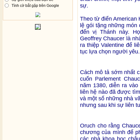
sự.
Tình cờ bắt gặp trên Google
Theo từ điển American H
lệ gói tặng những món q
đến vị Thánh này. Họ
Geoffrey Chaucer là nh
ra thiệp Valentine để l
tục lựa chọn người yêu
Cách mô tả sớm nhất củ
cuốn Parlement Chauc
năm 1380, diễn ra vào
liên hệ nào đã được tì
và một số những nhà vă
nhưng sau khi sự liên t
Oruch cho rằng Chaucer
chương của mình để ph
các nhà khoa học châu