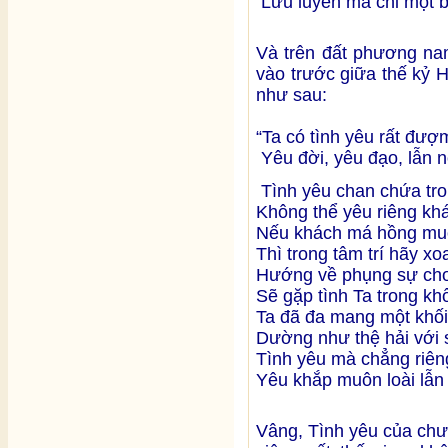
Lưu luyến mà chi một b
Và trên đất phương na
vào trước giữa thế kỷ 
như sau:
“Ta có tình yêu rất đượ
Yêu đời, yêu đạo, lẫn 
Tình yêu chan chứa tro
Không thể yêu riêng kh
Nếu khách má hồng mu
Thì trong tâm trí hãy xo
Hướng về phụng sự cho
Sẽ gặp tình Ta trong khố
Ta đã đa mang một khối 
Dường như thệ hải với 
Tình yêu mà chẳng riêng
Yêu khắp muôn loài lẫn 
Vâng, Tình yêu của chư 