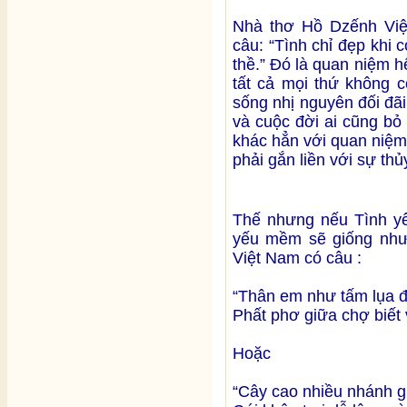
Nhà thơ Hồ Dzếnh Việ
câu: “Tình chỉ đẹp khi 
thề.” Đó là quan niệm h
tất cả mọi thứ không c
sống nhị nguyên đối đã
và cuộc đời ai cũng bỏ
khác hẳn với quan niệm 
phải gắn liền với sự th
Thế nhưng nếu Tình yêu
yếu mềm sẽ giống như
Việt Nam có câu :
“Thân em như tấm lụa đ
Phất phơ giữa chợ biết 
Hoặc
“Cây cao nhiều nhánh gi