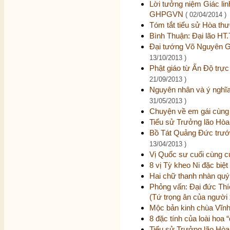
Lời tưởng niệm Giác lin
GHPGVN
( 02/04/2014 )
Tóm tắt tiểu sử Hòa th
Bình Thuận: Đại lão HT.T
Đại tướng Võ Nguyên G
13/10/2013 )
Phật giáo từ Ấn Độ trực
21/09/2013 )
Nguyên nhân và ý nghĩa
31/05/2013 )
Chuyện về em gái cùng
Tiểu sử Trưởng lão Hò
Bồ Tát Quảng Đức trước 
13/04/2013 )
Vị Quốc sư cuối cùng c
8 vị Tỳ kheo Ni đặc biệ
Hai chữ thanh nhàn qu
Phỏng vấn: Đại đức Thí
(Tứ trọng ân của người 
Mộc bản kinh chùa Vĩnh 
8 đặc tính của loài hoa
Tiểu sử Trưởng lão Hòa