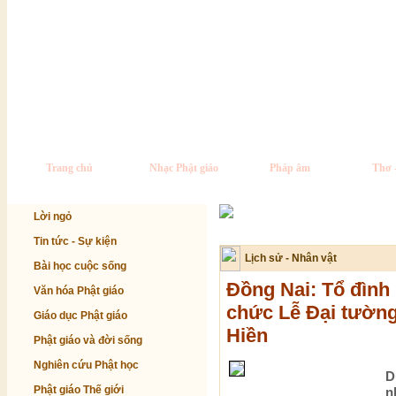
Trang chủ
Nhạc Phật giáo
Pháp âm
Thơ 
Lời ngỏ
Tin tức - Sự kiện
Lịch sử - Nhân vật
Bài học cuộc sống
Đồng Nai: Tổ đình 
Văn hóa Phật giáo
chức Lễ Đại tườn
Giáo dục Phật giáo
Hiền
Phật giáo và đời sống
Nghiên cứu Phật học
D
Phật giáo Thế giới
n