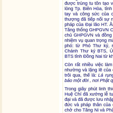
được trùng tu tôn tạo 
lòng Tp. Biên Hòa, tỉn
tay và công sức của 
thượng đã tiếp nối sự 
pháp của Đại lão HT. 
Tăng thống GHPGVN Cổ
chủ GHPGVN và đồng t
nhiệm vụ quan trọng 
phó: từ Phó Thư ký, 
Chánh Thư ký BTS, Ủ
BTS tỉnh Đồng Nai từ k
Còn rất nhiều việc làm
nhường và lặng lẽ của
trôi qua, thế là:
Lá rụn
báo một đời , nơi Phật 
Trong giây phút linh t
Huệ Chí đã xướng lễ tư
đại và đã được lưu nhậ
đức và pháp thân của 
chở cho Tăng Ni và Phậ