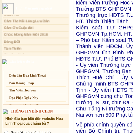
kiêm Viện trưởng Học 
Sự thương-ghét của con người
Trưởng BTS GHPGVN Tp
Thơ - Văn mới cập nhật
Xuân Thi
Mối lo của con người
Thường trực HĐTS T.
Cảm Tác Nỗi Lòng Lưu Dân
Cải đạo: Nguyên nhân & giải pháp
HT. Thích Thiện Tánh 
Cảm Ơn Cuộc đời
Nỗi lòng của các bệnh nhân nghèo
Kiểm soát T.Ư GHP
Chúc Mừng Năm Mới 2018
GHPGVN Tp.HCM; HT. T
An Giang: Tịnh thất Quy Nguyên
Dòng ĐỜI
phát quà từ thiện tại xã Cư Yang
– Phó ban Kiểm soát 
Tâm Thiền
Tịnh xá Ngọc Đăng khai giảng Thiền
Thành viên HĐCM, Ủy
dành cho Người bận rộn
Chuông Ngân
GHPGVN tỉnh Bình Phư
HĐTS T.Ư, Phó BTS G
Kính mừng Phật Đản
Liên kết website
- Ủy viên Thường trực
Anh không chết đâu em
GHPGVN, Trưởng Ban T
Kiếp này
Diễn đàn Hoa Linh Thoại
Thích Huệ Chí - Ủy 
Chứng minh BTS GHPG
Ban Hoằng Pháp
Tịnh - Ủy viên HĐTS T
Thư Viện Hoa Sen
GHPGVN cùng chư Tôn 
Đạo Phật Ngày Nay
trưởng, Ni sư, chư Đại
Trang nhà Quảng Đức
Chư Tăng Ni trường Cao
THÔNG TIN BÌNH CHỌN
Báo Giác Ngộ
Nai với hơn 500 Phật t
Nhờ đâu bạn biết đến website Hoa
Vesak 2014
Linh Thoại của chúng tôi ?
Về phía chính quyền có
viên Bộ Chính trị, Th
Sự giới thiệu của bạn bè