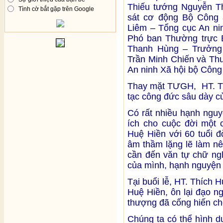
Thiếu tướng Nguyễn T
Tình cờ bắt gặp trên Google
sát cơ động Bộ Công 
Liêm – Tổng cục An ni
Phó ban Thường trực B
Thanh Hùng – Trưởng 
Trần Minh Chiến và Th
An ninh Xã hội bộ Công
Thay mặt TƯGH, HT. Th
tạc công đức sâu dày c
Có rất nhiều hạnh ngu
ích cho cuộc đời một 
Huệ Hiền với 60 tuổi 
âm thầm lặng lẽ làm n
cần đến văn tự chữ ngh
của mình, hạnh nguyện ấ
Tại buổi lễ, HT. Thích 
Huệ Hiền, ôn lại đạo n
thượng đã cống hiến ch
Chúng ta có thể hình d