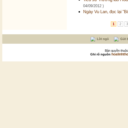
04/09/2012 )
Ngày Vu Lan, đọc lại "B
1
2
Lời ngỏ
Gửi b
Bản quyền thuộc
hoalinhth
Ghi rõ nguồn