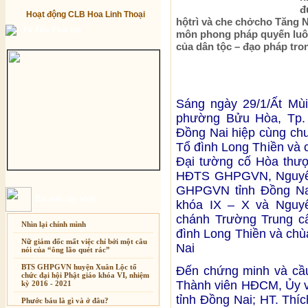
đ
Hoạt động CLB Hoa Linh Thoại
hộtrì và che chởcho Tăng N
Từ điển Phật học
môn phong pháp quyến luô
của dân tộc – đạo pháp tr
Sáng ngày 29/1/Ất Mùi 
phường Bửu Hòa, Tp.
Đồng Nai hiệp cùng ch
Tổ đình Long Thiền và 
Đại tường cố Hòa thượ
HĐTS GHPGVN, Nguyên
GHPGVN tỉnh Đồng Nai
Bài mới cập nhật
khóa IX – X và Nguy
chánh Trường Trung cấ
Nhìn lại chính mình
đình Long Thiền và chù
Nữ giám đốc mất việc chỉ bởi một câu
Nai
nói của “ông lão quét rác”
BTS GHPGVN huyện Xuân Lộc tổ
Đến chứng minh và cầu
chức đại hội Phật giáo khóa VI, nhiệm
Thành viên HĐCM, Ủy
kỳ 2016 - 2021
tỉnh Đồng Nai; HT. Thí
Phước báu là gì và ở đâu?