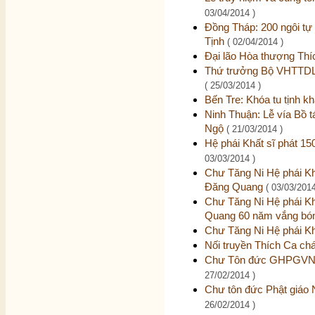
03/04/2014 )
Đồng Tháp: 200 ngôi tự v
Tịnh
( 02/04/2014 )
Đại lão Hòa thượng Thíc
Thứ trưởng Bộ VHTTDL c
( 25/03/2014 )
Bến Tre: Khóa tu tịnh k
Ninh Thuận: Lễ vía Bồ t
Ngộ
( 21/03/2014 )
Hệ phái Khất sĩ phát 1
03/03/2014 )
Chư Tăng Ni Hệ phái Kh
Đăng Quang
( 03/03/2014
Chư Tăng Ni Hệ phái Kh
Quang 60 năm vắng b
Chư Tăng Ni Hệ phái K
Nối truyền Thích Ca c
Chư Tôn đức GHPGVN 
27/02/2014 )
Chư tôn đức Phật giáo
26/02/2014 )