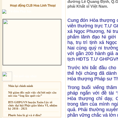
đường Lê Quang Định, Q.Gò
Hoạt động CLB Hoa Linh Thoại
phái Khất sĩ Việt Nam.
Từ điển Phật học
Cung đón Hòa thượng c
viên thường trực T.Ư G
xá Ngọc Phương, Ni tr
phẩm lãnh đạo Ni giới
hạ, trụ trì tịnh xá Ng
Nai cùng quý ni trưởn
với gần 200 hành giả 
tịch HĐTS T.Ư GHPGVN
Trước khi bắt đầu cho
thể hội chúng đã dành
Bài mới cập nhật
Hòa thượng Pháp sư Thí
Nhìn lại chính mình
Trong buổi viếng thăm
pháp ngắn với đề tài “
Nữ giám đốc mất việc chỉ bởi một câu
nói của “ông lão quét rác”
Hòa thượng chỉ dạy, 
BTS GHPGVN huyện Xuân Lộc tổ
trong tâm của mình ngà
chức đại hội Phật giáo khóa VI, nhiệm
kỳ 2016 - 2021
quả. Phải thường xuyên
phần vững chắc và lớn
Phước báu là gì và ở đâu?