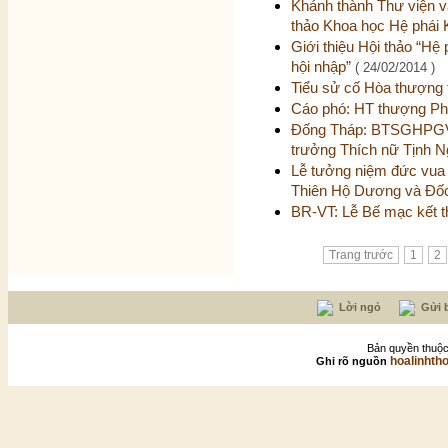
Khánh thành Thư viện v
thảo Khoa học Hệ phái 
Giới thiệu Hội thảo “Hệ 
hội nhập”
( 24/02/2014 )
Tiểu sử cố Hòa thượn
Cáo phó: HT thượng Ph
Đống Tháp: BTSGHPGVN 
trưởng Thích nữ Tịnh 
Lễ tưởng niệm đức vua
Thiên Hộ Dương và Đốc
BR-VT: Lễ Bế mạc kết t
Trang trước
1
2
Lời ngỏ
Gửi b
Bản quyền thuộc
hoalinhth
Ghi rõ nguồn