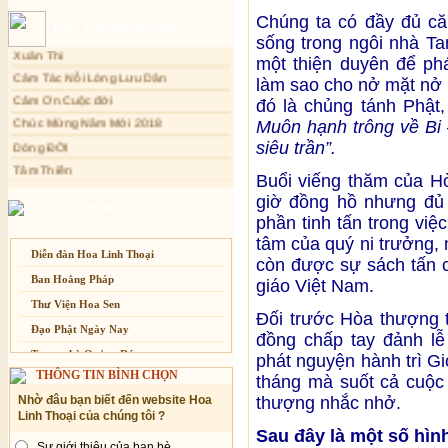
Sự thương-ghét của con người
Chúng ta có đầy đủ că
Thơ - Văn mới cập nhật
Mối lo của con người
sống trong ngôi nhà Ta
Xuân Thi
một thiện duyên để phá
Cải đạo: Nguyên nhân & giải pháp
Cảm Tác Nỗi Lòng Lưu Dân
làm sao cho nở mặt nở 
Nỗi lòng của các bệnh nhân nghèo
Cảm Ơn Cuộc đời
đó là chủng tánh Phật,
Chúc Mừng Năm Mới 2018
An Giang: Tịnh thất Quy Nguyên
Muôn hạnh trông về Bi 
phát quà từ thiện tại xã Cư Yang
Dòng ĐỜI
siêu trần”.
Tịnh xá Ngọc Đăng khai giảng Thiền
Tâm Thiền
dành cho Người bận rộn
Buổi viếng thăm của H
Chuông Ngân
giờ đồng hồ nhưng đủ 
Kính mừng Phật Đản
Liên kết website
phần tinh tấn trong vi
Anh không chết đâu em
tâm của quý ni trưởng,
Kiếp này
Diễn đàn Hoa Linh Thoại
còn được sự sách tấn c
Ban Hoằng Pháp
giáo Việt Nam.
Thư Viện Hoa Sen
Đối trước Hòa thượng t
Đạo Phật Ngày Nay
đồng chấp tay đảnh lễ
Trang nhà Quảng Đức
phát nguyện hành trì G
THÔNG TIN BÌNH CHỌN
tháng mà suốt cả cuộc
Báo Giác Ngộ
thượng nhắc nhở.
Nhờ đâu bạn biết đến website Hoa
Vesak 2014
Linh Thoại của chúng tôi ?
Sau đây là một số hìn
Sự giới thiệu của bạn bè