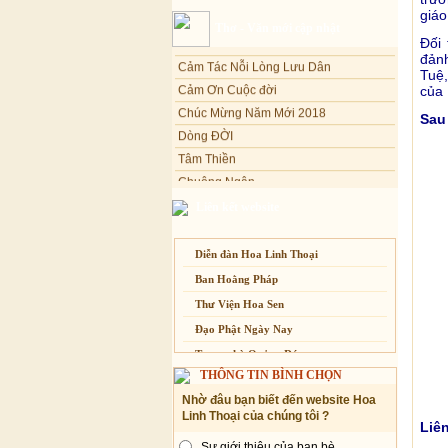
giáo
Sự thương-ghét của con người
Thơ - Văn mới cập nhật
Xuân Thi
Mối lo của con người
Đối 
Cảm Tác Nỗi Lòng Lưu Dân
đảnh
Cải đạo: Nguyên nhân & giải pháp
Tuệ,
Cảm Ơn Cuộc đời
Nỗi lòng của các bệnh nhân nghèo
của
Chúc Mừng Năm Mới 2018
An Giang: Tịnh thất Quy Nguyên
Sau
Dòng ĐỜI
phát quà từ thiện tại xã Cư Yang
Tâm Thiền
Tịnh xá Ngọc Đăng khai giảng Thiền
dành cho Người bận rộn
Chuông Ngân
Kính mừng Phật Đản
Liên kết website
Anh không chết đâu em
Kiếp này
Diễn đàn Hoa Linh Thoại
Ban Hoằng Pháp
Thư Viện Hoa Sen
Đạo Phật Ngày Nay
Trang nhà Quảng Đức
THÔNG TIN BÌNH CHỌN
Báo Giác Ngộ
Nhờ đâu bạn biết đến website Hoa
Vesak 2014
Linh Thoại của chúng tôi ?
Liê
Sự giới thiệu của bạn bè