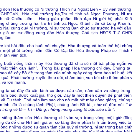
 đón Hòa thượng có Ni trưởng Thích nữ Ngoạt Liên – Ủy viên thường 
 GHPGVN, Hóa chủ trường hạ,Trụ trì tịnh xá Ngọc Phương, Ni tr
ch nữ Chiêu Liên – Hàng giáo phẩm lãnh đạo Ni giới hệ phái Khất
g chúng trường hạ, trụ trì tịnh xá Ngọc Khánh, thị xã Long Khánh, 
 Nai cùng quý ni trưởng, ni sư trong Ban chức sự trường hạ với gần
h giả an cư đồng cung đón Hòa thượng Chủ tịch HĐTS T.Ư GH
ng lâm.
c khi bắt đầu cho buổi nói chuyện, Hòa thượng và toàn thể hội chún
h một phút tưởng niệm đến Cố Đại lão Hòa thượng Pháp sư Thích 
n tân viên tịch.
g buổi viếng thăm này Hòa thượng đã chia sẻ một bài pháp ngắn vớ
“Phát triển căn lành”. Trong bài pháp Hòa thượng chỉ dạy, Chúng ta 
sao để cây Bồ đề trong tâm của mình ngày càng đơm hoa trí huệ, kết 
 quả. Phải thường xuyên theo dõi, chăm bón, vun bồi cho thêm phần 
 và lớn mạnh.
ng ta có đầy đủ căn lành có được sáu căn, năm uẩn và sống trong 
Tam bảo, được xuất gia, thọ giới. Đây là một thiện duyên để phát triể
 về Tự tánh. Thế nên làm sao cho nở mặt nở mày dòng giống, chủng 
mình, đó là chủng tánh Phật, chủng tánh Bồ tát, như cổ đức nói:
“ 
 trông về Bi – Trí - Dũng, những mong sáng tỏ bậc siêu trần”.
i viếng thăm của Hòa thượng chỉ vỏn vẹn trong vòng một giờ đồn
g đủ để chư Ni hành giả an cư tăng thêm phần tinh tấn trong việc tu 
hông những được sự quan tâm của quý ni trưởng, ni sư trong ban chứ
ng hạ, mà còn được sự sách tấn của chư tôn túc lãnh đạo giáo hội 