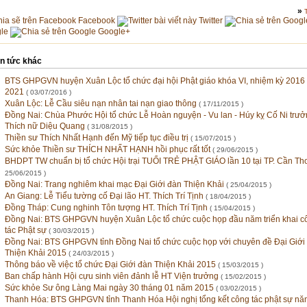
»
Facebook
Twitter
le
Google+
in tức khác
BTS GHPGVN huyện Xuân Lộc tổ chức đại hội Phật giáo khóa VI, nhiệm kỳ 2016 
2021
( 03/07/2016 )
Xuân Lộc: Lễ Cầu siêu nạn nhân tai nạn giao thông
( 17/11/2015 )
Đồng Nai: Chùa Phước Hội tổ chức Lễ Hoàn nguyện - Vu lan - Húy kỵ Cố Ni trư
Thích nữ Diệu Quang
( 31/08/2015 )
Thiền sư Thích Nhất Hạnh đến Mỹ tiếp tục điều trị
( 15/07/2015 )
Sức khỏe Thiền sư THÍCH NHẤT HẠNH hồi phục rất tốt
( 29/06/2015 )
BHDPT TW chuẩn bị tổ chức Hội trại TUỔI TRẺ PHẬT GIÁO lần 10 tại TP. Cần T
25/06/2015 )
Đồng Nai: Trang nghiêm khai mạc Đại Giới đàn Thiện Khải
( 25/04/2015 )
An Giang: Lễ Tiểu tường cố Đại lão HT. Thích Trí Tịnh
( 18/04/2015 )
Đồng Tháp: Cung nghinh Tôn tượng HT. Thích Trí Tịnh
( 15/04/2015 )
Đồng Nai: BTS GHPGVN huyện Xuân Lộc tổ chức cuộc họp đầu năm triển khai c
tác Phật sự
( 30/03/2015 )
Đồng Nai: BTS GHPGVN tỉnh Đồng Nai tổ chức cuộc họp với chuyên đề Đại Giới
Thiện Khải 2015
( 24/03/2015 )
Thông báo về việc tổ chức Đại Giới đàn Thiện Khải 2015
( 15/03/2015 )
Ban chấp hành Hội cựu sinh viên đảnh lễ HT Viện trưởng
( 15/02/2015 )
Sức khỏe Sư ông Làng Mai ngày 30 tháng 01 năm 2015
( 03/02/2015 )
Thanh Hóa: BTS GHPGVN tỉnh Thanh Hóa Hội nghị tổng kết công tác phật sự n