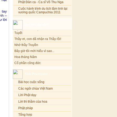
Phật Đản ca - Ca sĩ Võ Thu Nga
Cuộc hành trình du lịch tâm linh tại
 tay
vương quốc Campuchia 2011
ịnh –
 lời
Blog mới cập nhật
Đại học Hoa Phạm Đài Loan - Mùa hoa
Tuyết
Thầy ơi, con đã nhận ra Thầy rồi!
Nhớ thầy Truyền
Bây giờ tôi mới hiểu vì sao...
Hoa tháng Năm
Cổ phần công đức
Tôi mắc nợ ông Sáu
Đi tìm vũ khúc mùa hè
Slide Powerpoint
Mơ màng Phật dạy....
Bài học cuộc sống
Lời thú tội của chị gái nhỏ nhen
Các ngôi chùa Việt Nam
Lời Phật dạy
Lời thì thầm của hoa
Phật pháp
Tổng hợp