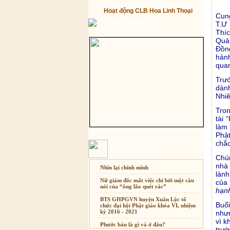
Hoạt động CLB Hoa Linh Thoại
Cung
Từ điển Phật học
T.Ư
Thí
Quản
Đồng
hàn
qua
Trướ
dàn
Nhiê
Tron
tài 
làm 
Phật
chắc
Bài mới cập nhật
Chú
nhà 
Nhìn lại chính mình
lành
Nữ giám đốc mất việc chỉ bởi một câu
của 
nói của “ông lão quét rác”
hạnh
BTS GHPGVN huyện Xuân Lộc tổ
Buổ
chức đại hội Phật giáo khóa VI, nhiệm
kỳ 2016 - 2021
nhưn
vì k
Phước báu là gì và ở đâu?
trườ