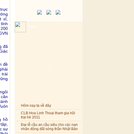
trực
ưởng
 sĩ,
tỉnh
Video
 200
PGVN
g đã
Giác
i đề
phải
trái
vững
ngôi
n căn
tánh
Muôn
Hôm nay ta về đây
CLB Hoa Linh Thoại tham gia hội
trại hè 2011
g hồ
tập,
Đại lễ cầu an cầu siêu cho các nạn
c sự
nhân động đất sóng thần Nhật Bản
Phật