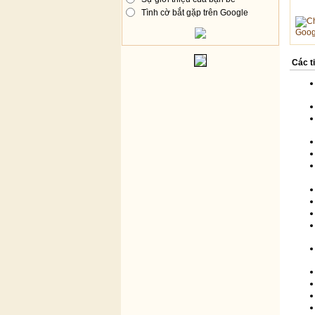
Tình cờ bắt gặp trên Google
Goog
Các t