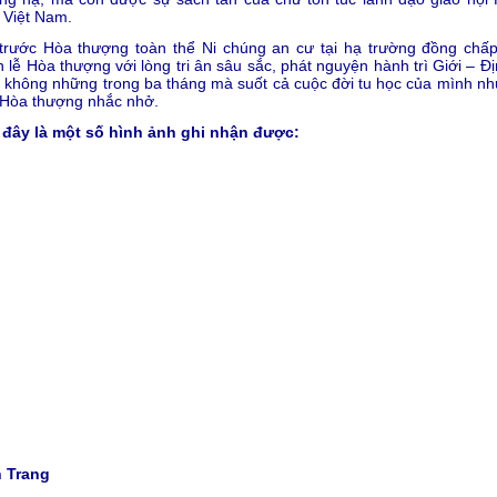
 Việt Nam.
trước Hòa thượng toàn thể Ni chúng an cư tại hạ trường đồng chấp
 lễ Hòa thượng với lòng tri ân sâu sắc, phát nguyện hành trì Giới – Đ
 không những trong ba tháng mà suốt cả cuộc đời tu học của mình như
 Hòa thượng nhắc nhở.
 đây là một số hình ảnh ghi nhận được:
n Trang