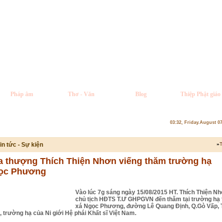
Pháp âm
Thơ - Văn
Blog
Thiệp Phật giáo
03:32, Friday.August 0
in tức - Sự kiện
»
T
a thượng Thích Thiện Nhơn viếng thăm trường hạ
ọc Phương
Vào lúc 7g sáng ngày 15/08/2015 HT. Thích Thiện N
chủ tịch HĐTS T.Ư GHPGVN đến thăm tại trường hạ 
xá Ngọc Phương, đường Lê Quang Định, Q.Gò Vấp, 
 trường hạ của Ni giới Hệ phái Khất sĩ Việt Nam.