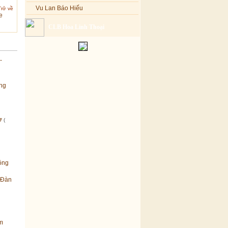
Trở về
Vu Lan Báo Hiếu
CLB Hoa Linh Thoại
-
ởng
hơ
(
ông
 Đàn
ăm