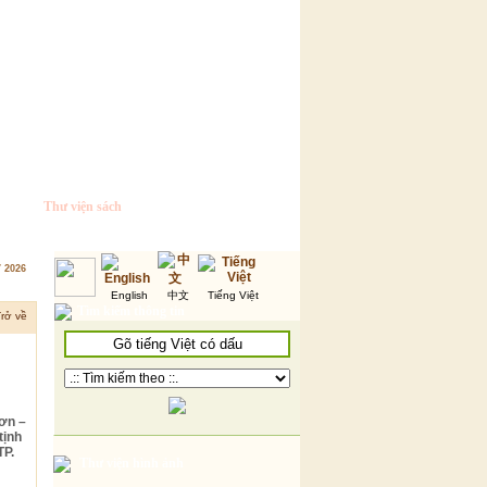
Thư viện sách
7 2026
English
中文
Tiếng Việt
Tìm kiếm thông tin
rở về
hơn –
tịnh
TP.
Thư viện hình ảnh