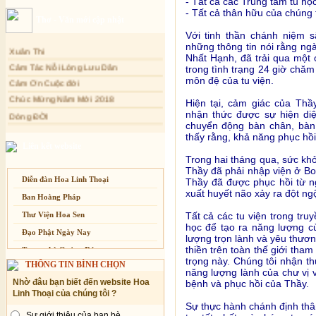
- Tất cả các Trung tâm tu học
Sự thương-ghét của con người
- Tất cả thân hữu của chúng t
Thơ - Văn mới cập nhật
Mối lo của con người
Với tinh thần chánh niệm s
Xuân Thi
Cải đạo: Nguyên nhân & giải pháp
những thông tin nói rằng ng
Nhất Hạnh, đã trải qua một
Cảm Tác Nỗi Lòng Lưu Dân
Nỗi lòng của các bệnh nhân nghèo
trong tình trạng 24 giờ chăm
Cảm Ơn Cuộc đời
môn đệ của tu viện.
An Giang: Tịnh thất Quy Nguyên
phát quà từ thiện tại xã Cư Yang
Chúc Mừng Năm Mới 2018
Hiện tại, cảm giác của Th
Tịnh xá Ngọc Đăng khai giảng Thiền
Dòng ĐỜI
nhận thức được sự hiện di
dành cho Người bận rộn
chuyển động bàn chân, bàn 
Tâm Thiền
thấy rằng, khả năng phục hồi
Chuông Ngân
Liên kết website
Kính mừng Phật Đản
Trong hai tháng qua, sức kh
Thầy đã phải nhập viện ở Bo
Anh không chết đâu em
Diễn đàn Hoa Linh Thoại
Thầy đã được phục hồi từ n
Kiếp này
xuất huyết não xảy ra đột ngộ
Ban Hoằng Pháp
Thư Viện Hoa Sen
Tất cả các tu viện trong tru
học để tạo ra năng lượng 
Đạo Phật Ngày Nay
lượng trọn lành và yêu thươn
thiền trên toàn thế giới tha
Trang nhà Quảng Đức
trọng này. Chúng tôi nhận th
THÔNG TIN BÌNH CHỌN
Báo Giác Ngộ
năng lượng lành của chư vị v
Nhờ đâu bạn biết đến website Hoa
bệnh và phục hồi của Thầy.
Vesak 2014
Linh Thoại của chúng tôi ?
Sự thực hành chánh định thân
Sự giới thiệu của bạn bè