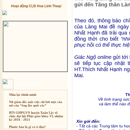
gửi đến Tăng thân Là
Hoạt động CLB Hoa Linh Thoại
Từ điển Phật học
Theo đó, thông báo chí
của Làng Mai đề ngày 
Nhất Hạnh đã trải qua 
đồng thời cho biết
"nh
phục hồi có thể thực hi
Giác Ngộ online
gửi tới
sẽ tiếp tục cập nhật 
HT.Thích Nhất Hạnh nga
Mai.
Bài mới cập nhật
T
Nhìn lại chính mình
Về tình trạng sứ
Nữ giám đốc mất việc chỉ bởi một câu
và làm thế nào đ
nói của “ông lão quét rác”
BTS GHPGVN huyện Xuân Lộc tổ
chức đại hội Phật giáo khóa VI, nhiệm
kỳ 2016 - 2021
Xin gởi đến:
- Tất cả các Trung tâm tu họ
Phước báu là gì và ở đâu?