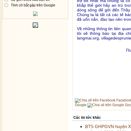
trợ tốt nhất mà chúng ta c
khắp thế giới hãy an trú t
Tình cờ bắt gặp trên Google
dòng sông để gởi đến Thầy
Chúng ta là tất cả các tế b
đã uốn nắn, đào tạo nên tron
Về những thông tin liên qua
tôi sẽ thông báo tại địa c
langmai.org
,
villagedesprunie
Th
Faceboo
Google
Goo
Các tin tức khác
BTS GHPGVN huyện Xuân