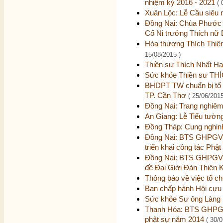
nhiệm kỳ 2016 - 2021
( 
Xuân Lộc: Lễ Cầu siêu n
Đồng Nai: Chùa Phước H
Cố Ni trưởng Thích nữ
Hòa thượng Thích Thiệ
15/08/2015 )
Thiền sư Thích Nhất Hạn
Sức khỏe Thiền sư THÍ
BHDPT TW chuẩn bị tổ 
TP. Cần Thơ
( 25/06/2015
Đồng Nai: Trang nghiêm
An Giang: Lễ Tiểu tường
Đồng Tháp: Cung nghinh
Đồng Nai: BTS GHPGVN
triển khai công tác Phậ
Đồng Nai: BTS GHPGVN 
đề Đại Giới Đàn Thiện 
Thông báo về việc tổ c
Ban chấp hành Hội cựu 
Sức khỏe Sư ông Làng 
Thanh Hóa: BTS GHPGVN
phật sự năm 2014
( 30/