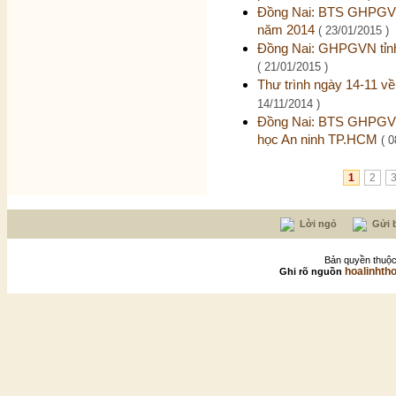
Đồng Nai: BTS GHPGVN 
năm 2014
( 23/01/2015 )
Đồng Nai: GHPGVN tỉnh
( 21/01/2015 )
Thư trình ngày 14-11 v
14/11/2014 )
Đồng Nai: BTS GHPGVN
học An ninh TP.HCM
( 0
1
2
Lời ngỏ
Gửi b
Bản quyền thuộc
hoalinhth
Ghi rõ nguồn