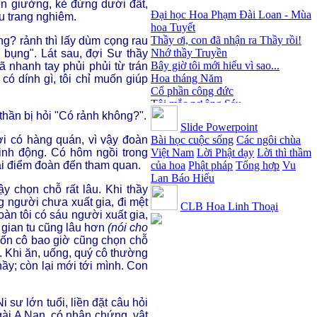
Đại học Hoa Phạm Đài Loan - Mùa
ên giường, kẻ đứng dưới đất,
hoa Tuyết
u trang nghiêm.
Thầy ơi, con đã nhận ra Thầy rồi!
Nhớ thầy Truyền
ng? rảnh thì lấy dùm cọng rau
Bây giờ tôi mới hiểu vì sao...
để bụng". Lát sau, đợi Sư thầy
Hoa tháng Năm
ã nhanh tay phủi phủi từ trán
Cổ phần công đức
ó dính gì, tôi chỉ muốn giúp
Tôi mắc nợ ông Sáu
Đi tìm vũ khúc mùa hè
Mơ màng Phật dạy....
thần bị hỏi "Có rảnh không?".
Slide Powerpoint
Lời thú tội của chị gái nhỏ nhen
Bài học cuộc sống
Các ngôi chùa
ơi có hàng quán, vì vậy đoàn
Việt Nam
Lời Phật dạy
Lời thì thầm
inh động. Có hôm ngồi trong
của hoa
Phật pháp
Tổng hợp
Vu
tại điểm đoàn đến tham quan.
Lan Báo Hiếu
y chọn chỗ rất lâu. Khi thầy
g người chưa xuất gia, đi mệt
CLB Hoa Linh Thoại
đoàn tôi có sáu người xuất gia,
i gian tu cũng lâu hơn
(nói cho
bốn cô bao giờ cũng chọn chỗ
". Khi ăn, uống, quý cô thường
ầy; còn lại mới tới mình. Con
 sư lớn tuổi, liền đặt câu hỏi
gài A Nan, có nhân chứng, vật