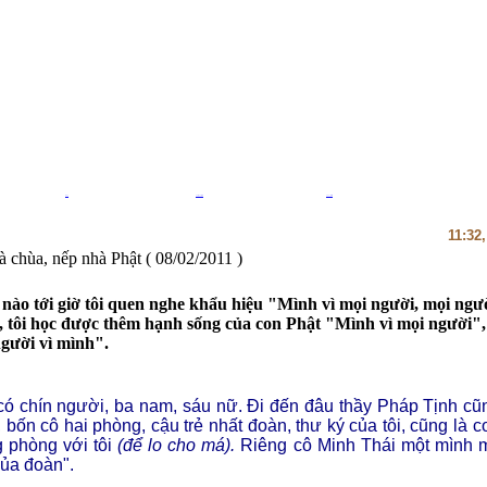
Blog
Thiệp Phật giáo
Thư viện sách
11:32
à chùa, nếp nhà Phật
( 08/02/2011 )
 nào tới giờ tôi quen nghe khẩu hiệu "Mình vì mọi người, mọi ngườ
y, tôi học được thêm hạnh sống của con Phật "Mình vì mọi người"
gười vì mình".
ó chín người, ba nam, sáu nữ. Đi đến đâu thầy Pháp Tịnh cũn
 bốn cô hai phòng, cậu trẻ nhất đoàn, thư ký của tôi, cũng là 
 phòng với tôi
(để lo cho má).
Riêng cô Minh Thái một mình m
ủa đoàn".