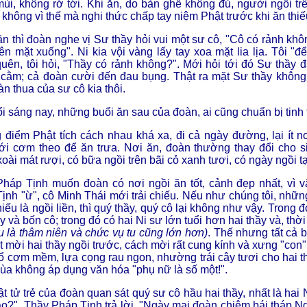
ùi, không rớ tới. Khi ăn, do bàn ghế không đủ, người ngồi tr
không vì thế mà nghi thức chấp tay niệm Phật trước khi ăn thiế
n thì đoàn nghe vị Sư thầy hỏi vui một sư cô, "Cô có rảnh khô
rên mặt xuống". Ni kia vội vàng lấy tay xoa mặt lia lịa. Tôi "
uên, tôi hỏi, "Thầy có rảnh không?". Mới hỏi tới đó Sư thầy đ
cằm; cả đoàn cười đến đau bụng. Thật ra mặt Sư thầy không c
àn thua của sư cô kia thôi.
i sáng nay, những buổi ăn sau của đoàn, ai cũng chuẩn bị tinh 
điểm Phật tích cách nhau khá xa, đi cả ngày đường, lại ít n
ới cơm theo để ăn trưa. Nơi ăn, đoàn thường thay đổi cho s
oài mát rượi, có bữa ngồi trên bãi cỏ xanh tươi, có ngày ngồi 
háp Tịnh muốn đoàn có nơi ngồi ăn tốt, cảnh đẹp nhất, vì vậ
ịnh "ừ", cô Minh Thái mới trải chiếu. Nếu như chúng tôi, nhữn
hiếu là ngồi liền, thì quý thầy, quý cô lại không như vậy. Trong 
ầy và bốn cô; trong đó có hai Ni sư lớn tuổi hơn hai thầy và, thờ
u là thâm niên và chức vụ tu cũng lớn hơn)
. Thế nhưng tất cả 
ất mời hai thầy ngồi trước, cách mời rất cung kính và xưng "con
ổ cơm mềm, lựa cọng rau ngon, nhường trái cây tươi cho hai th
ùa không áp dụng văn hóa "phụ nữ là số một!".
t tử trẻ của đoàn quan sát quý sư cô hầu hai thầy, nhất là hai Ni
ao?". Thầy Pháp Tịnh trả lời, "Ngày mai đoàn chiêm bái tháp N