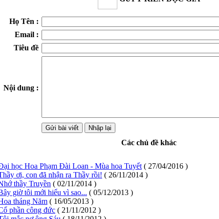
Họ Tên :
Email :
Tiêu đề
Nội dung :
Các chủ đề khác
Đại học Hoa Phạm Đài Loan - Mùa hoa Tuyết
( 27/04/2016 )
Thầy ơi, con đã nhận ra Thầy rồi!
( 26/11/2014 )
Nhớ thầy Truyền
( 02/11/2014 )
Bây giờ tôi mới hiểu vì sao...
( 05/12/2013 )
Hoa tháng Năm
( 16/05/2013 )
Cổ phần công đức
( 21/11/2012 )
Tôi mắc nợ ông Sáu
( 18/11/2012 )