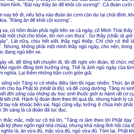
t hóm hỉnh, "Bát này thầy ăn để khỏi còi xương!". Cả đoàn cười
 nay trở đi, nếu bữa nào đoàn ăn cơm còn dư lại chút đỉnh, k
kia, "Ráng ăn để khỏi còi xương".
xa, có hôm đoàn phải ngồi trên xe cả ngày, cô Minh Thái thấy
ắt một chút cho khỏe, tới nơi con thưa". Sư thầy
(chắc là giữ
ày". Lát nữa, chịu hết xiết, thầy ngủ thiếp. Chỉ chờ có thế 
. Nhưng, không phải một mình thầy ngủ ngày, cho nên, trong
úc đang ngủ trên xe.
ày về, để tổng kết chuyến đi, tôi đề nghị với đoàn, tổ chức m
 Mọi người đồng tình hưởng ứng. Thế là ảnh ngủ ngày của từ
m nghía. Lại thêm những trận cười giòn giã.
sống với Tăng ni có nhiều điều làm tôi ngạc nhiên: Thức ăn đ
nh cho ba Phật tử
(nhất là tôi),
và để cúng dường Tăng ni sinh
iết đời sống của những du học sinh thuộc giới tu hành rất cơ c
ất tiết chế. Hành lý đoàn đem theo thì quá tải, nhưng hành lý cá
t tay nải khoác bên vai. Ngủ cũng vậy, tưởng ở chùa mới phải
i 3h sáng là cả đoàn đã lục đục.
ền thắc mắc, một sư cô trả lời, "Tăng ni làm theo lời Phật dạy
hật kỹ
(theo ngôn ngữ nhà chùa),
nhưng khả năng lĩnh hội của t
c nghĩa là, ăn vừa đủ, mặc vừa đủ, ngủ vừa đủ. Tóm lại, Phật 