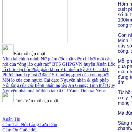
Hôm nà
xuất p
số di 
100km,
xong t
Con nh
Minh T
dậy sớ
công, 
Bài mới cập nhật
Nhìn lại chính mình
Nữ giám đốc mất việc chỉ bởi một câu
Mỗi ph
nói của “ông lão quét rác”
BTS GHPGVN huyện Xuân Lộc
qua ph
tổ chức đại hội Phật giáo khóa VI, nhiệm kỳ 2016 - 2021
mất nh
Phước báu là gì và ở đâu?
Sự thương-ghét của con người
đụng t
Mối lo của con người
Cải đạo: Nguyên nhân & giải pháp
ấm.
Nỗi lòng của các bệnh nhân nghèo
An Giang: Tịnh thất Quy
Nguyên phát quà từ thiện tại xã Cư Yang
Tịnh xá Ngọc
Từ hồi
Đăng khai giảng Thiền dành cho Người bận rộn
có lý.
Thơ - Văn mới cập nhật
mong "
Mà đún
Xuân Thi
Cảm Tác Nỗi Lòng Lưu Dân
Sáng n
Cảm Ơn Cuộc đời
chanh.
Chúc Mừng Năm Mới 2018