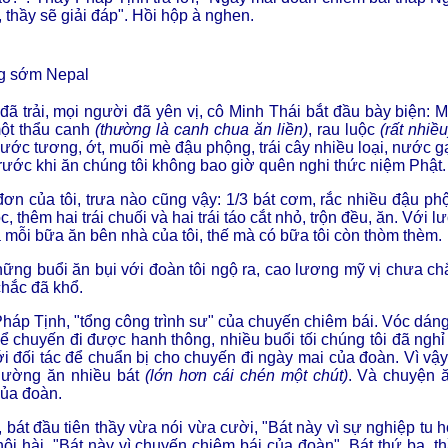
 thầy sẽ giải đáp". Hồi hộp à nghen.
 sớm Nepal
đã trải, mọi người đã yên vị, cô Minh Thái bắt đầu bày biện: M
ột thẩu canh
(thường là canh chua ăn liền)
, rau luộc
(rất nhiều
nước tương, ớt, muối mè đậu phộng, trái cây nhiều loại, nước gạo
rước khi ăn chúng tôi không bao giờ quên nghi thức niệm Phật.
ơn của tôi, trưa nào cũng vậy: 1/3 bát cơm, rắc nhiều đậu ph
c, thêm hai trái chuối và hai trái táo cắt nhỏ, trộn đều, ăn. Với
 mỗi bữa ăn bên nhà của tôi, thế mà có bữa tôi còn thòm thèm.
ững buổi ăn bụi với đoàn tôi ngộ ra, cao lương mỹ vị chưa c
hắc đã khổ.
háp Tịnh, "tổng công trình sư" của chuyến chiêm bái. Vóc dáng 
 Để chuyến đi được hanh thông, nhiều buổi tối chúng tôi đã ngh
ới đối tác để chuẩn bị cho chuyến đi ngày mai của đoàn. Vì vậ
thường ăn nhiều bát
(lớn hơn cái chén một chút)
. Và chuyện ă
ủa đoàn.
, bát đầu tiên thầy vừa nói vừa cười, "Bát này vì sự nghiệp tu h
hôi hài, "Bát này vì chuyến chiêm bái của đoàn". Bát thứ ba, t