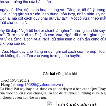
cho sự hưởng thụ của bản thân.
ngày có điều kiện sinh hoạt chung với Tăng ni, tôi để ý, tron
ư ai cũng giữ sự từ tốn, bao dung, hòa hợp, nhẫn nhịn, uy ngh
Con ai mà cốt cách quý phái dữ vậy ta?". Một cô vừa nheo mắ
hật chớ con ai".
ậy tôi đáp, "Ngó bộ hơi bị chảnh à nghen", nhưng sau khi suy 
ào". Trước khi đi tu, Phật là con Vua, Ngài đã được giáo dục
Và vì đã từng là con Vua, Ngài đủ điều kiện đi đến tận cùng củ
g không của nó.
 Vua, Ngài dạy cho Tăng ni uy nghi cốt cách của nề nếp Hoàn
nh không tham đắm vào vọng tưởng, hão huyền.
Các bài viết phản hồi
 phuc
( 16/04/2011 )
 Hang
(
dieunga150820@yahoo.com.vn
)
Da Phat! Bai nay hay qua. duoc co phuoc duyen o ben canh Quy Thay 
cua cuoc doi cu si cua chung ta. Ta hoc dc rat nhieu tu nhung vi ay.
i, phuoc duyen hon the nay nua.
GỬI Ý KIẾN ĐỘC GIẢ