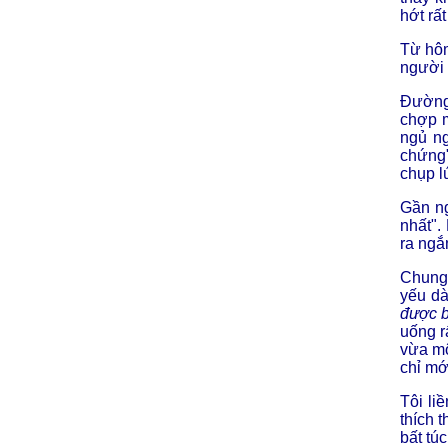
hớt rấ
Từ hôm
người 
Đường 
chợp m
ngủ ng
chứng"
chụp l
Gần ng
nhất".
ra ngắ
Chung 
yếu dà
được b
uống r
vừa mộ
chỉ mớ
Tôi li
thích t
bất tú