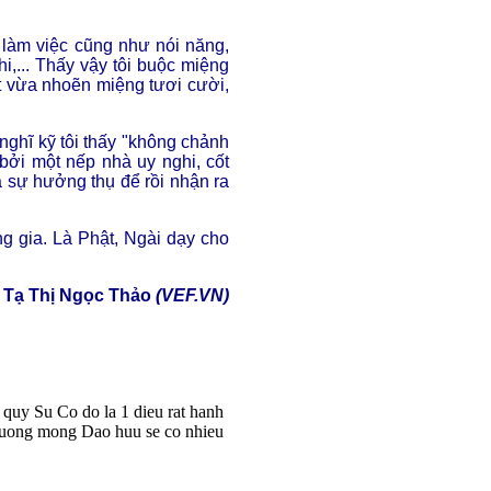
g làm việc cũng như nói năng,
i,... Thấy vậy tôi buộc miệng
t vừa nhoẽn miệng tươi cười,
nghĩ kỹ tôi thấy "không chảnh
 bởi một nếp nhà uy nghi, cốt
a sự hưởng thụ để rồi nhận ra
g gia. Là Phật, Ngài dạy cho
Tạ Thị Ngọc Thảo
(VEF.VN)
quy Su Co do la 1 dieu rat hanh
 Nguong mong Dao huu se co nhieu