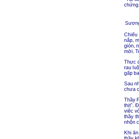
chứng,
Sương
Chiếu 
nắp, m
giòn, 
mời. T
Thực đ
rau luộ
gấp ba
Sau nh
chưa c
Thầy P
thịt".
việc v
thầy 
nhộn c
Khi ăn
thầy k