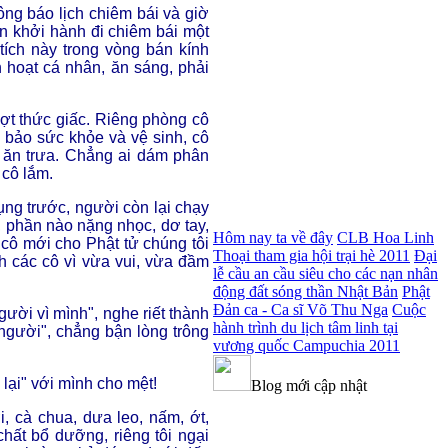
ông báo lịch chiêm bái và giờ
n khởi hành đi chiêm bái một
tích này trong vòng bán kính
h hoạt cá nhân, ăn sáng, phải
ượt thức giấc. Riêng phòng cô
bảo sức khỏe và vệ sinh, cô
 ăn trưa. Chẳng ai dám phân
 cô lắm.
ụng trước, người còn lại chạy
, phần nào nặng nhọc, dơ tay,
Hôm nay ta về đây
CLB Hoa Linh
cô mới cho Phật tử chúng tôi
Thoại tham gia hội trại hè 2011
Đại
h các cô vì vừa vui, vừa đầm
lễ cầu an cầu siêu cho các nạn nhân
động đất sóng thần Nhật Bản
Phật
Đản ca - Ca sĩ Võ Thu Nga
Cuộc
gười vì mình", nghe riết thành
hành trình du lịch tâm linh tại
người", chẳng bận lòng trông
vương quốc Campuchia 2011
 lại" với mình cho mệt!
Blog mới cập nhật
, cà chua, dưa leo, nấm, ớt,
hất bổ dưỡng, riêng tôi ngại