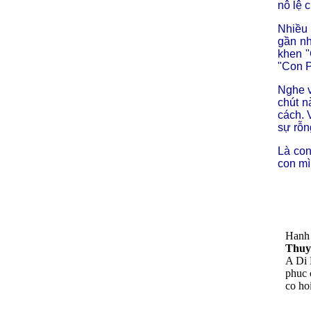
nô lệ 
Nhiều 
gần nh
khen "
"Con P
Nghe v
chút n
cách. 
sự rỗn
Là con
con mì
Hanh
Thuy
A Di 
phuc 
co ho