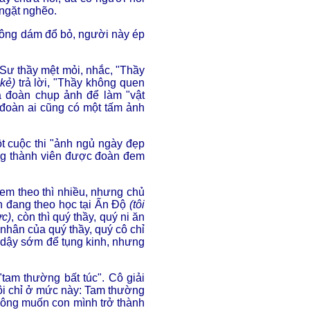
 ngặt nghẽo.
hông dám đổ bỏ, người này ép
 Sư thầy mệt mỏi, nhắc, "Thầy
 kẻ)
trả lời, "Thầy không quen
là đoàn chụp ảnh để làm "vật
 đoàn ai cũng có một tấm ảnh
ột cuộc thi "ảnh ngủ ngày đẹp
ng thành viên được đoàn đem
em theo thì nhiều, nhưng chủ
 đang theo học tại Ấn Độ
(tôi
ực)
, còn thì quý thầy, quý ni ăn
 nhân của quý thầy, quý cô chỉ
 dậy sớm để tụng kinh, nhưng
 "tam thường bất túc". Cô giải
ôi chỉ ở mức này: Tam thường
không muốn con mình trở thành