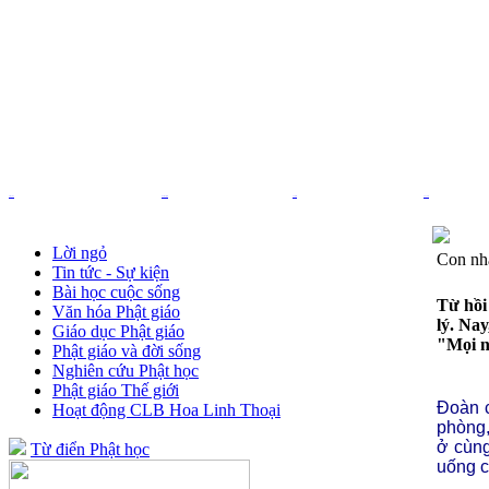
Trang chủ
Nhạc Phật giáo
Pháp âm
Thơ - Văn
Lời ngỏ
Con nh
Tin tức - Sự kiện
Bài học cuộc sống
Từ hồi
Văn hóa Phật giáo
lý. Na
Giáo dục Phật giáo
"Mọi n
Phật giáo và đời sống
Nghiên cứu Phật học
Phật giáo Thế giới
Đoàn c
Hoạt động CLB Hoa Linh Thoại
phòng,
ở cùng
Từ điển Phật học
uống c