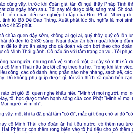
o cũng vậy, trước khi đoàn giải tán đi ngủ, thầy Pháp Tịnh th
hát của ngày hôm sau. Tối nay tôi được biết, sáng mai 5h đoà
tích liên quan đến sự nghiệp tu tập của Đức Phật. Những di 
 tính từ Bồ Đề Đạo Tràng. Xuất phát lúc 5h, nghĩa là mọi sin
rước 4h55 phút.
à chùa quen dậy sớm, không ai gọi ai, quý thầy, quý cô lần l
hái đỏ đèn từ 2h30 sáng. Ngại đoàn ăn bên ngoài không đảm 
m để lo thức ăn sáng cho cả đoàn và còn bới theo cho đoàn
tự cô Minh Thái giành. Cô nấu ăn với tâm trạng an vui. Tôi phục
òng hai người, nhưng nhà vệ sinh có một, ai dậy sớm thì sử d
ụ cô Minh Thái nấu ăn; tôi cũng theo hụ hợ. Trong khi làm việc
iều công, các cô dành làm; phần nào nhẹ nhàng, sạch sẽ, các 
ay. Dù không phụ giúp được gì, tôi vẫn thích xà quần bên cạn
 nào tới giờ tôi quen nghe khẩu hiệu "Mình vì mọi người, mọi n
 Nay, tôi học được thêm hạnh sống của con Phật "Mình vì mọi 
Mọi người vì mình".
g vậy, một khi ta đã phát tâm "có đi", mắc gì trông chờ ai đó "có
ay cô Minh Thái cho đoàn ăn hủ tiếu nước, có thêm rau tươi
 Hai Phật tử còn thêm rong biển vào tô hủ tiếu cho có thêm c