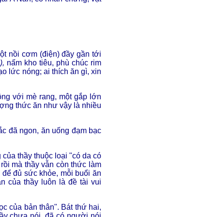
ột nồi cơm (điện) đầy gần tới
),
nấm kho tiêu, phù chúc rim
 lức nóng; ai thích ăn gì, xin
ộng với mè rang, một gắp lớn
 lượng thức ăn như vậy là nhiều
hắc đã ngon, ăn uống đạm bạc
của thầy thuộc loại "có da có
ỉ rồi mà thầy vẫn còn thức làm
y để đủ sức khỏe, mỗi buổi ăn
n của thầy luôn là đề tài vui
ọc của bản thân". Bát thứ hai,
hầy chưa nói, đã có người nói