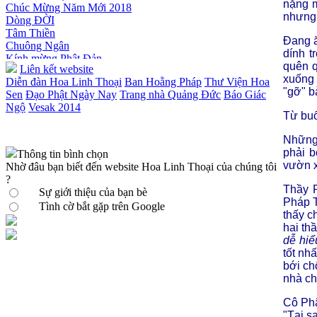
nặng m
Dòng ĐỜI
nhưng 
Tâm Thiền
Chuông Ngân
Đang ă
Kính mừng Phật Đản
dính t
Anh không chết đâu em
quên q
Liên kết website
Kiếp này
xuống 
Diễn đàn Hoa Linh Thoại
Ban Hoằng Pháp
Thư Viện Hoa
"gỡ" b
Sen
Đạo Phật Ngày Nay
Trang nhà Quảng Đức
Báo Giác
Ngộ
Vesak 2014
Từ buổ
Những 
phải b
Thông tin bình chọn
vườn x
Nhờ đâu bạn biết đến website Hoa Linh Thoại của chúng tôi
?
Thầy P
Sự giới thiệu của bạn bè
Pháp T
Tình cờ bắt gặp trên Google
thấy c
hai th
dễ hiể
tốt nh
bới ch
nhà ch
Cô Phậ
"Tại s